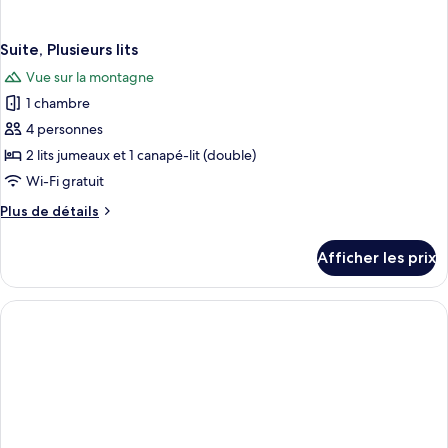
Suite, Plusieurs lits
Vue sur la montagne
1 chambre
4 personnes
2 lits jumeaux et 1 canapé-lit (double)
Wi-Fi gratuit
Plus
Plus de détails
de
détails
Afficher les prix
pour
Suite,
Plusieurs
lits