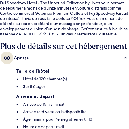
Fuji Speedway Hotel - The Unbound Collection by Hyatt vous permet
de séjourner à moins de quinze minutes en voiture d’attraits comme
Centre commercial Gotemba Premium Outlets et Fuji Speedway (circuit
de vitesse). Envie de vous faire dorloter? Offrez-vous un moment de
détente au spa en profitant d’un massage en profondeur, d’un
enveloppement ou bien d’un soin de visage. Goûtez ensuite à la cuisine
italienne de TROFEO イタリアン, un des 2 restaurants, qui sert le
déjeuner, le dîner et le souper. Parmi les autres commodités offertes à
Plus de détails sur cet hébergement
cet hôtel de luxe figurent une piscine intérieure, un bar-salon et un
centre d’entraînement physique ouvert en tout temps. Les autres
voyageurs apprécient vraiment le personnel serviable.
Aperçu
Taille de l’hôtel
Hôtel de 120 chambre(s)
Sur 8 étages
Arrivée et départ
Arrivée de 15 h à minuit
Arrivée tardive selon la disponibilité
Âge minimal pour l’enregistrement : 18
Heure de départ : midi