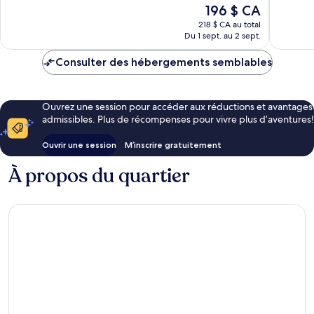
Merveilleux,
Exceptio
Le
196 $ CA
849 avis
747 avis
prix
218 $ CA au total
est
Du 1 sept. au 2 sept.
de
196 $ CA
Consulter des hébergements semblables
Ouvrez une session pour accéder aux réductions et avantages
admissibles. Plus de récompenses pour vivre plus d’aventures!
Ouvrir une session
M’inscrire gratuitement
À propos du quartier