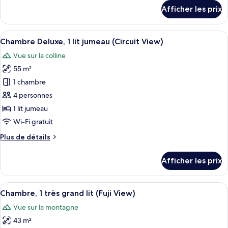
Deluxe,
détails
Afficher les prix
1
pour
Chambre
très
Deluxe,
Afficher
Un tiroir doté de compartiments bien o
grand
7
1
Chambre Deluxe, 1 lit jumeau (Circuit View)
toutes
lit
très
Vue sur la colline
grand
les
(Circuit
lit
55 m²
photos
View)
(Circuit
pour
1 chambre
View)
ce
4 personnes
type
1 lit jumeau
de
Wi-Fi gratuit
chambre :
Plus
Plus de détails
Chambre
de
Deluxe,
détails
Afficher les prix
1
pour
Chambre
lit
Deluxe,
Afficher
Une chambre d’hôtel avec un lit, une c
jumeau
8
1
Chambre, 1 très grand lit (Fuji View)
toutes
(Circuit
lit
Vue sur la montagne
jumeau
les
View)
(Circuit
43 m²
photos
View)