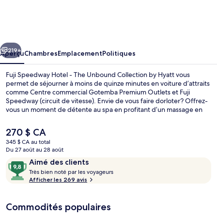
Fuji
Speedway
Hotel
cédent
Suivant
-
219+
Aperçu
Chambres
Emplacement
Politiques
The
Fuji Speedway Hotel - The Unbound Collection by Hyatt vous
Unbound
permet de séjourner à moins de quinze minutes en voiture d’attraits
comme Centre commercial Gotemba Premium Outlets et Fuji
Collection
Speedway (circuit de vitesse). Envie de vous faire dorloter? Offrez-
by
vous un moment de détente au spa en profitant d’un massage en
profondeur, d’un enveloppement ou bien d’un soin de visage.
Hyatt
Goûtez ensuite à la cuisine italienne de TROFEO イタリアン, un des
Le
270 $ CA
2 restaurants, qui sert le déjeuner, le dîner et le souper. Parmi les
prix
345 $ CA au total
autres commodités offertes à cet hôtel de luxe figurent une piscine
actuel
Du 27 août au 28 août
intérieure, un bar-salon et un centre d’entraînement physique
Salle de soins pour les couples, sauna,
est
Avis
9,8
ouvert en tout temps. Les autres voyageurs apprécient vraiment le
Aimé des clients
de 270 $ CA
personnel serviable.
T
sur
Très bien noté par les voyageurs
r
Afficher les 269 avis
10,
è
Aimé
s
des
Commodités populaires
clients
b