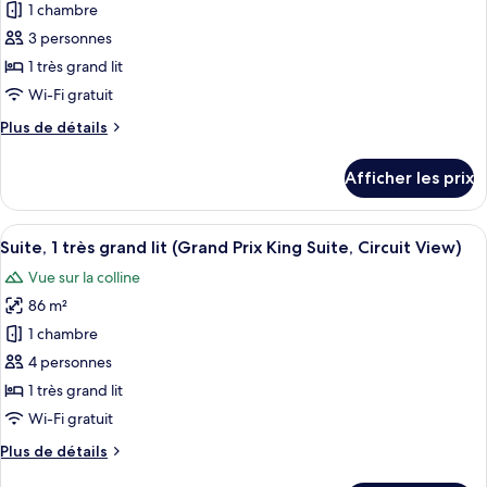
pour
Circuit
1 chambre
Suite,
ce
View)
Circuit
3 personnes
View)
type
1 très grand lit
de
Wi-Fi gratuit
chambre :
Plus
Plus de détails
Chambre,
de
1
détails
Afficher les prix
très
pour
Chambre,
grand
1
Afficher
Un tiroir doté de compartiments bien o
lit
7
très
Suite, 1 très grand lit (Grand Prix King Suite, Circuit View)
toutes
(Circuit
grand
Vue sur la colline
lit
les
View)
(Circuit
86 m²
photos
View)
pour
1 chambre
ce
4 personnes
type
1 très grand lit
de
Wi-Fi gratuit
chambre :
Plus
Plus de détails
Suite,
de
1