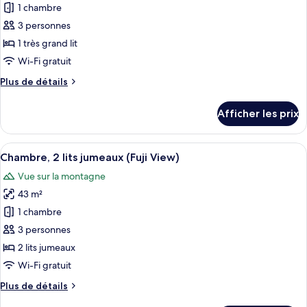
pour
1 chambre
ce
3 personnes
type
1 très grand lit
de
Wi-Fi gratuit
chambre :
Plus
Plus de détails
Chambre,
de
1
détails
Afficher les prix
très
pour
Chambre,
grand
1
Afficher
Une chambre d’hôtel avec un grand lit,
lit
7
très
Chambre, 2 lits jumeaux (Fuji View)
toutes
(Fuji
grand
Vue sur la montagne
lit
les
View)
(Fuji
43 m²
photos
View)
pour
1 chambre
ce
3 personnes
type
2 lits jumeaux
de
Wi-Fi gratuit
chambre :
Plus
Plus de détails
Chambre,
de