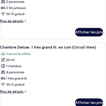
pour
3 personnes
ce
2 lits jumeaux
type
Wi-Fi gratuit
de
Plus
Plus de détails
chambre :
de
Chambre,
détails
Afficher les prix
pour
2
Chambre,
lits
2
Afficher
Une chambre d’hôtel comprenant un lit
jumeaux
8
lits
Chambre Deluxe, 1 très grand lit, en coin (Circuit View)
toutes
jumeaux
Vue sur la colline
les
60 m²
photos
pour
1 chambre
ce
4 personnes
type
1 très grand lit
de
Wi-Fi gratuit
chambre :
Plus
Plus de détails
Chambre
de
Deluxe,
détails
Afficher les prix
1
pour