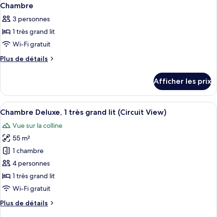
Chambre
3 personnes
1 très grand lit
Wi-Fi gratuit
Plus
Plus de détails
de
détails
Afficher les prix
pour
Chambre
Afficher
Une chambre d’hôtel dotée d’un grand li
10
Chambre Deluxe, 1 très grand lit (Circuit View)
toutes
Vue sur la colline
les
55 m²
photos
pour
1 chambre
ce
4 personnes
type
1 très grand lit
de
Wi-Fi gratuit
chambre :
Plus
Plus de détails
Chambre
de