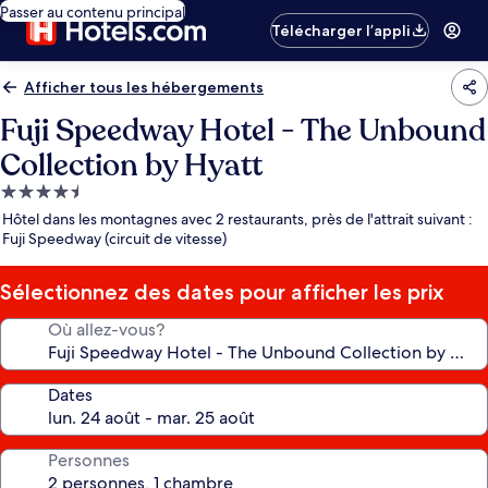
Passer au contenu principal
Télécharger l’appli
Afficher tous les hébergements
Fuji Speedway Hotel - The Unbound
Collection by Hyatt
Hébergement
4.5 étoiles
Hôtel dans les montagnes avec 2 restaurants, près de l'attrait suivant :
Fuji Speedway (circuit de vitesse)
Sélectionnez des dates pour afficher les prix
Où allez-vous?
Dates
Personnes