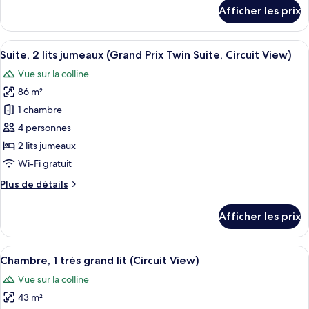
2
détails
Afficher les prix
lits
pour
Chambre,
jumeaux
2
Afficher
Un tiroir doté de compartiments bien o
(Fuji
7
lits
Suite, 2 lits jumeaux (Grand Prix Twin Suite, Circuit View)
toutes
View)
jumeaux
Vue sur la colline
(Fuji
les
View)
86 m²
photos
pour
1 chambre
ce
4 personnes
type
2 lits jumeaux
de
Wi-Fi gratuit
chambre :
Plus
Plus de détails
Suite,
de
2
détails
Afficher les prix
lits
pour
Suite,
jumeaux
2
Afficher
Une chambre d’hôtel avec un lit, une t
(Grand
8
lits
Chambre, 1 très grand lit (Circuit View)
toutes
Prix
jumeaux
Vue sur la colline
(Grand
les
Twin
Prix
43 m²
photos
Suite,
Twin