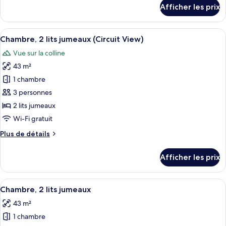
détails
Afficher les prix
très
pour
Suite,
grand
1
Afficher
Une chambre d’hôtel avec deux lits, u
lit
8
très
Chambre, 2 lits jumeaux (Circuit View)
toutes
(Grand
grand
Vue sur la colline
lit
les
Prix
(Grand
43 m²
photos
King
Prix
pour
Suite,
1 chambre
King
ce
Circuit
Suite,
3 personnes
Circuit
type
View)
2 lits jumeaux
View)
de
Wi-Fi gratuit
chambre :
Plus
Plus de détails
Chambre,
de
2
détails
Afficher les prix
lits
pour
Chambre,
jumeaux
2
Afficher
Un tiroir doté de compartiments bien o
(Circuit
6
lits
Chambre, 2 lits jumeaux
toutes
View)
jumeaux
43 m²
(Circuit
les
View)
1 chambre
photos