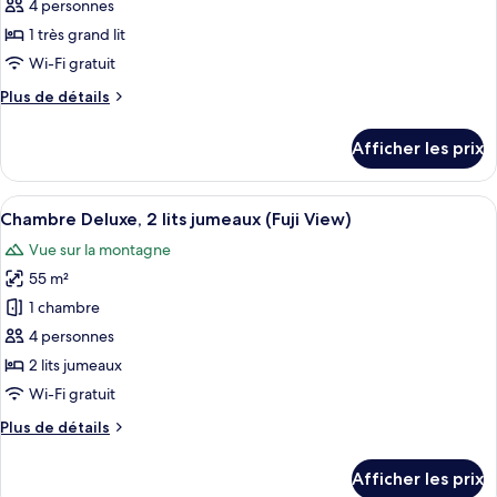
ce
View)
4 personnes
type
1 très grand lit
de
Wi-Fi gratuit
chambre :
Plus
Plus de détails
Chambre
de
Deluxe,
détails
Afficher les prix
1
pour
Chambre
très
Deluxe,
Afficher
Un tiroir doté de compartiments bien o
grand
6
1
Chambre Deluxe, 2 lits jumeaux (Fuji View)
toutes
lit
très
Vue sur la montagne
grand
les
(Fuji
lit
55 m²
photos
View)
(Fuji
pour
1 chambre
View)
ce
4 personnes
type
2 lits jumeaux
de
Wi-Fi gratuit
chambre :
Plus
Plus de détails
Chambre
de
Deluxe,
détails
Afficher les prix
2
pour