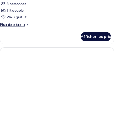
3 personnes
1 lit double
Wi-Fi gratuit
Plus
Plus de détails
de
détails
Afficher les prix
pour
Chambre