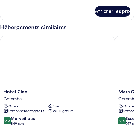
de
détails
Afficher les prix
pour
Suite,
Plusieurs
Hébergements similaires
lits
Hotel Clad
Mars Ga
Hotel
Mars
Hotel Clad
Mars 
Clad
Garden
Gotemba
Gotemb
Gotemba
Wood
Onsen
Spa
Onsen
Gotemb
Stationnement gratuit
Wi-Fi gratuit
Statio
Gotemb
9.2
9.4
Merveilleux
Exc
9,2
9,4
sur
sur
849 avis
747 a
10,
10,