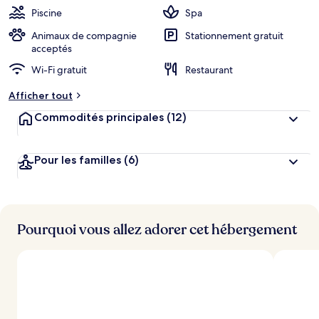
i
Piscine
Spa
e
n
Animaux de compagnie
Stationnement gratuit
acceptés
n
Wi-Fi gratuit
Restaurant
o
t
Afficher tout
é
Commodités principales
(12)
p
a
r
Pour les familles
(6)
l
e
s
Pourquoi vous allez adorer cet hébergement
v
o
y
a
g
e
u
r