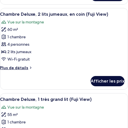
Chambre
très
Deluxe,
Afficher
Une chambre d’hôtel avec un grand lit
grand
7
1
Chambre Deluxe, 2 lits jumeaux, en coin (Fuji View)
toutes
lit,
très
Vue sur la montagne
grand
les
en
lit,
60 m²
photos
coin
en
pour
(Circuit
1 chambre
coin
ce
View)
(Circuit
4 personnes
View)
type
2 lits jumeaux
de
Wi-Fi gratuit
chambre :
Plus
Plus de détails
Chambre
de
Deluxe,
détails
Afficher les prix
2
pour
Chambre
lits
Deluxe,
Afficher
Une chambre d’hôtel comprenant un lit
jumeaux,
9
2
Chambre Deluxe, 1 très grand lit (Fuji View)
toutes
en
lits
Vue sur la montagne
jumeaux,
les
coin
en
55 m²
photos
(Fuji
coin
pour
View)
1 chambre
(Fuji