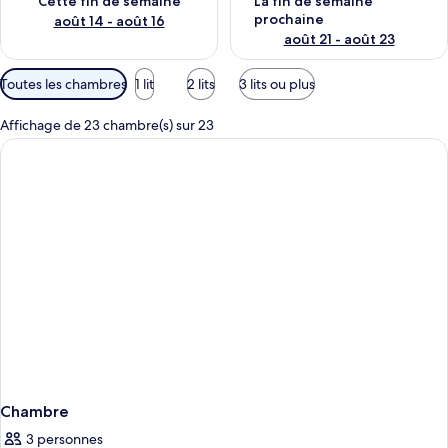
Cette fin de semaine
La fin de semaine
prochaine
août 14 - août 16
août 21 - août 23
Filtres
Toutes les chambres
1 lit
2 lits
3 lits ou plus
disponibles
pour
Affichage de 23 chambre(s) sur 23
les
chambres
Chambre
3 personnes