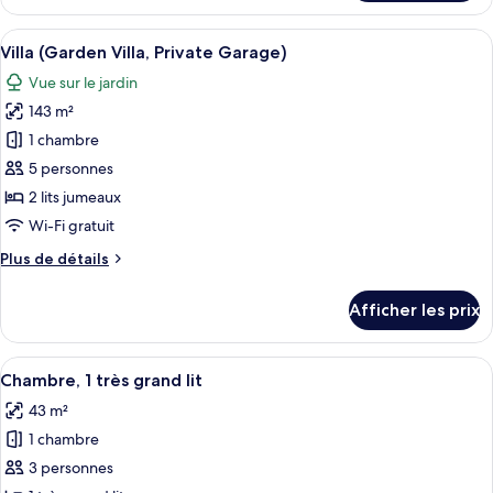
Chambre
lits
Deluxe,
Afficher
Un intérieur moderne comprenant un co
jumeaux
8
2
Villa (Garden Villa, Private Garage)
toutes
(Fuji
lits
Vue sur le jardin
jumeaux
les
View)
(Fuji
143 m²
photos
View)
pour
1 chambre
ce
5 personnes
type
2 lits jumeaux
de
Wi-Fi gratuit
chambre :
Plus
Plus de détails
Villa
de
(Garden
détails
Afficher les prix
Villa,
pour
Villa
Private
(Garden
Afficher
Une chambre d’hôtel avec un grand lit,
Garage)
7
Villa,
Chambre, 1 très grand lit
toutes
Private
43 m²
Garage)
les
1 chambre
photos
pour
3 personnes