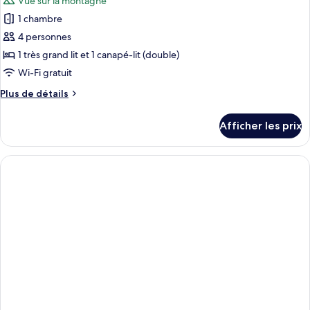
Vue sur la montagne
1 chambre
4 personnes
1 très grand lit et 1 canapé-lit (double)
Wi-Fi gratuit
Plus
Plus de détails
de
détails
Afficher les prix
pour
Suite,
1
très
grand
lit
et
1
canapé-
lit