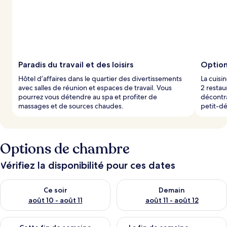
s
Paradis du travail et des loisirs
Option
Hôtel d’affaires dans le quartier des divertissements
La cuisi
avec salles de réunion et espaces de travail. Vous
2 restau
pourrez vous détendre au spa et profiter de
décontra
massages et de sources chaudes.
petit-dé
Options de chambre
Vérifiez la disponibilité pour ces dates
Vérifier la disponibilité pour ce soir août 10 - août 11
Vérifier la disponibilité pour 
Ce soir
Demain
août 10 - août 11
août 11 - août 12
Vérifier la disponibilité pour cette fin de semaine août 14 - aoû
Vérifier la disponibilité pour 