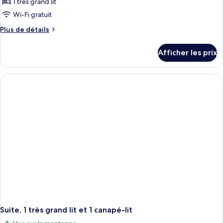
ce
1 très grand lit
type
Wi-Fi gratuit
de
Plus
Plus de détails
chambre :
de
Chambre,
détails
Afficher les prix
pour
1
Chambre,
très
1
grand
très
lit
grand
lit
Suite, 1 très grand lit et 1 canapé-lit