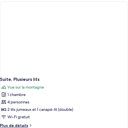
Plusieurs
lits,
en
coin
Suite, Plusieurs lits
Vue sur la montagne
1 chambre
4 personnes
2 lits jumeaux et 1 canapé-lit (double)
Wi-Fi gratuit
Plus
Plus de détails