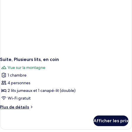
1
canapé-
lit,
en
coin
Suite, Plusieurs lits, en coin
Vue sur la montagne
1 chambre
4 personnes
2 lits jumeaux et 1 canapé-lit (double)
Wi-Fi gratuit
Plus
Plus de détails
de
détails
Afficher les prix
pour
Suite,