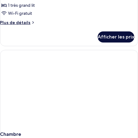
1 très grand lit
Wi-Fi gratuit
Plus
Plus de détails
de
détails
Afficher les prix
pour
Chambre
Chambre