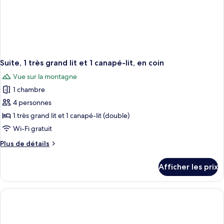
Suite, 1 très grand lit et 1 canapé-lit, en coin
Vue sur la montagne
1 chambre
4 personnes
1 très grand lit et 1 canapé-lit (double)
Wi-Fi gratuit
Plus
Plus de détails
de
détails
Afficher les prix
pour
Suite,
1
très
grand
lit
et