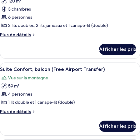
120 m²
photos
pour
3 chambres
ce
6 personnes
type
2 lits doubles, 2 lits jumeaux et 1 canapé-lit (double)
de
Plus
Plus de détails
chambre :
de
Suite,
détails
Afficher les prix
pour
3
Suite,
chambres,
3
Afficher
Une chambre d’hôtel avec un lit, deux
balcon,
7
chambres,
Suite Confort, balcon (Free Airport Transfer)
toutes
vue
balcon,
Vue sur la montagne
vue
les
sur
sur
59 m²
photos
la
la
pour
4 personnes
mer
mer
ce
1 lit double et 1 canapé-lit (double)
type
Plus
Plus de détails
de
de
chambre :
détails
Afficher les prix
pour
Suite
Suite
Confort,
Confort,