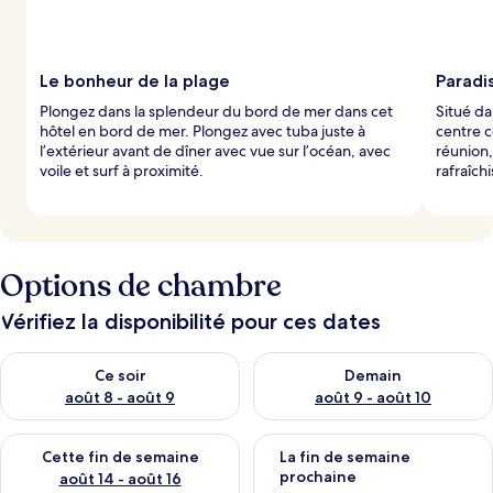
Le bonheur de la plage
Paradis
Plongez dans la splendeur du bord de mer dans cet
Situé d
hôtel en bord de mer. Plongez avec tuba juste à
centre c
l’extérieur avant de dîner avec vue sur l’océan, avec
réunion,
voile et surf à proximité.
rafraîch
Options de chambre
Vérifiez la disponibilité pour ces dates
Vérifier la disponibilité pour ce soir août 8 - août 9
Vérifier la disponibilité pour 
Ce soir
Demain
août 8 - août 9
août 9 - août 10
Vérifier la disponibilité pour cette fin de semaine août 14 - aoû
Vérifier la disponibilité pour 
Cette fin de semaine
La fin de semaine
prochaine
août 14 - août 16