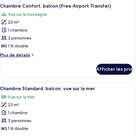
Afficher
Une chambre d’hôtel avec un lit, une t
balcon
4
balcon
Chambre Confort, balcon (Free Airport Transfer)
toutes
(Free
(Free
Vue sur la montagne
Airport
les
Airport
Transfer)
23 m²
photos
Transfer)
pour
1 chambre
ce
3 personnes
type
1 lit double
de
Plus
Plus de détails
chambre :
de
Chambre
détails
Afficher les prix
pour
Confort,
Chambre
balcon
Confort,
Afficher
Une chambre d’hôtel avec un lit, une t
(Free
5
balcon
Chambre Standard, balcon, vue sur la mer
toutes
Airport
(Free
Vue sur la mer
Airport
les
Transfer)
Transfer)
23 m²
photos
pour
1 chambre
ce
3 personnes
type
1 lit double
de