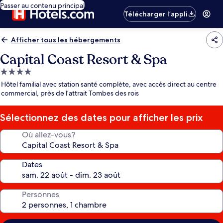
Passer au contenu principal
Télécharger l’appli
Afficher tous les hébergements
Capital Coast Resort & Spa
Hébergement
4.0 étoiles
Hôtel familial avec station santé complète, avec accès direct au centre
commercial, près de l’attrait Tombes des rois
Sélectionnez des dates pour afficher les prix
Où allez-vous?
Dates
Personnes