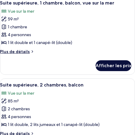
chambre,
8
1
Suite supérieure, 1 chambre, balcon, vue sur la mer
toutes
balcon
chambre,
Vue sur la mer
balcon
les
(Inland
(Inland
59 m²
photos
View)
View)
pour
1 chambre
ce
4 personnes
type
1 lit double et 1 canapé-lit (double)
de
Plus
Plus de détails
chambre :
de
Suite
détails
Afficher les prix
pour
supérieure,
Suite
1
supérieure,
Afficher
Une chambre d’hôtel moderne dotée d’u
chambre,
9
1
Suite supérieure, 2 chambres, balcon
toutes
balcon,
chambre,
Vue sur la mer
balcon,
les
vue
vue
85 m²
photos
sur
sur
pour
2 chambres
la
la
ce
mer
mer
4 personnes
type
1 lit double, 2 lits jumeaux et 1 canapé-lit (double)
de
Plus
Plus de détails