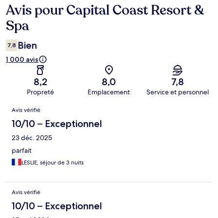
Avis pour Capital Coast Resort &
Avis
Spa
Bien
7,8
1 000 avis
8,2
8,0
7,8
Propreté
Emplacement
Service et personnel
Avis
Avis vérifié
10/10 – Exceptionnel
23 déc. 2025
parfait
LESLIE, séjour de 3 nuits
Avis vérifié
10/10 – Exceptionnel