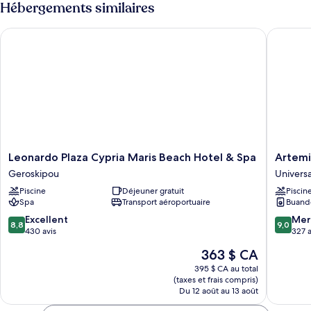
Hébergements similaires
Leonardo Plaza Cypria Maris Beach Hotel & Spa
Artemis 
Leonardo
Artemis
Leonardo Plaza Cypria Maris Beach Hotel & Spa
Artemi
Plaza
Cynthia
Geroskipou
Universa
Cypria
Comple
Piscine
Déjeuner gratuit
Piscin
Maris
Universa
Spa
Transport aéroportuaire
Buand
Beach
Hotel
8.8
9.0
Excellent
Mer
8,8
9,0
&
sur
sur
430 avis
327 a
Spa
10,
10,
Le
363 $ CA
Geroskipou
Excellent,
Merveill
prix
430 avis
327 avis
395 $ CA au total
est
(taxes et frais compris)
de
Du 12 août au 13 août
363 $ CA