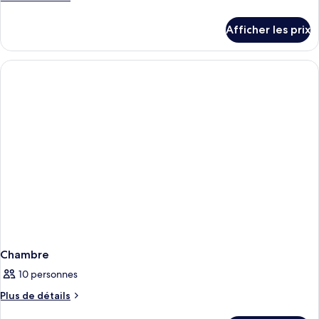
chambre :
de
Suite
détails
Afficher les prix
pour
supérieure,
Suite
2
supérieure,
chambres,
2
balcon
chambres,
balcon
Chambre
10 personnes
Plus
Plus de détails
de