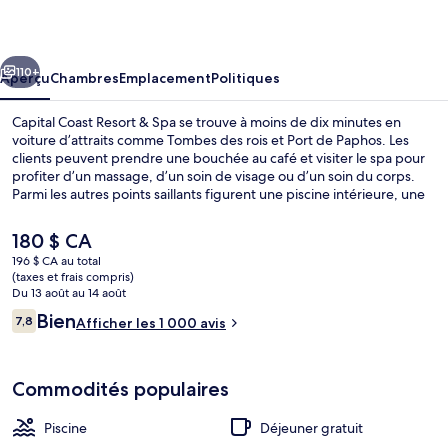
Coast
Resort
cédent
Suivant
&
110+
Aperçu
Chambres
Emplacement
Politiques
Spa
Capital Coast Resort & Spa se trouve à moins de dix minutes en
voiture d’attraits comme Tombes des rois et Port de Paphos. Les
clients peuvent prendre une bouchée au café et visiter le spa pour
profiter d’un massage, d’un soin de visage ou d’un soin du corps.
Parmi les autres points saillants figurent une piscine intérieure, une
piscine extérieure et un bar attenant à la piscine.
Le
180 $ CA
prix
196 $ CA au total
actuel
(taxes et frais compris)
Piscine intérieure, piscine extérieure, 
est
Du 13 août au 14 août
de 180 $ CA
Avis
Bien
7,8
Afficher les 1 000 avis
7,8 sur 10 –
Commodités populaires
Piscine
Déjeuner gratuit