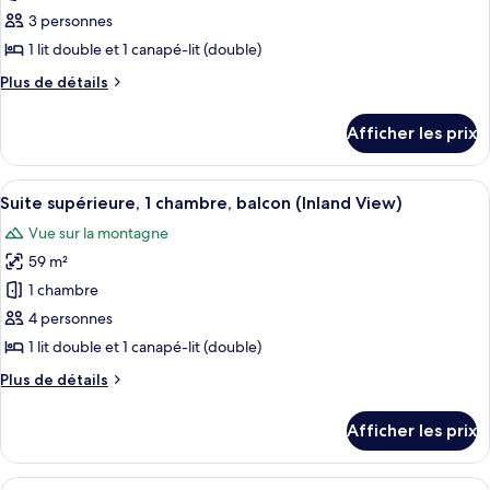
ce
3 personnes
type
1 lit double et 1 canapé-lit (double)
de
Plus
Plus de détails
chambre :
de
Suite
détails
Afficher les prix
pour
supérieure,
Suite
1
supérieure,
Afficher
Un salon moderne avec un canapé, une 
chambre
7
1
Suite supérieure, 1 chambre, balcon (Inland View)
toutes
(Spa)
chambre
Vue sur la montagne
(Spa)
les
59 m²
photos
pour
1 chambre
ce
4 personnes
type
1 lit double et 1 canapé-lit (double)
de
Plus
Plus de détails
chambre :
de
Suite
détails
Afficher les prix
pour
supérieure,
Suite
1
supérieure,
Afficher
Une chambre d’hôtel avec un lit, une t