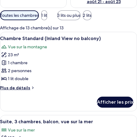
août 21 - août 23
Filtres
Toutes les chambres
1 lit
3 lits ou plus
2 lits
disponibles
pour
Affichage de 13 chambre(s) sur 13
les
Afficher
Une chambre d’hôtel avec un lit, deux
5
Chambre Standard (Inland View no balcony)
chambres
toutes
Vue sur la montagne
les
23 m²
photos
pour
1 chambre
ce
2 personnes
type
1 lit double
de
Plus
Plus de détails
chambre :
de
Chambre
détails
Afficher les prix
pour
Standard
Chambre
(Inland
Standard
Afficher
Une chambre à coucher moderne avec un
View
14
(Inland
Suite, 3 chambres, balcon, vue sur la mer
toutes
no
View
Vue sur la mer
no
les
balcony)
balcony)