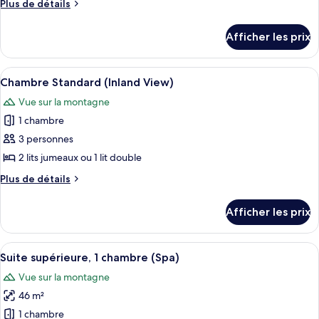
Plus
Plus de détails
chambre :
de
Chambre
détails
Afficher les prix
pour
Standard,
Chambre
balcon,
Standard,
Afficher
Une chambre d’hôtel moderne avec un g
vue
5
balcon,
Chambre Standard (Inland View)
toutes
sur
vue
Vue sur la montagne
sur
les
la
la
1 chambre
photos
mer
mer
pour
3 personnes
ce
2 lits jumeaux ou 1 lit double
type
Plus
Plus de détails
de
de
chambre :
détails
Afficher les prix
pour
Chambre
Chambre
Standard
Standard
Afficher
Un hôtel doté de nombreux balcons, d’
(Inland
6
(Inland
Suite supérieure, 1 chambre (Spa)
toutes
View)
View)
Vue sur la montagne
les
46 m²
photos
pour
1 chambre