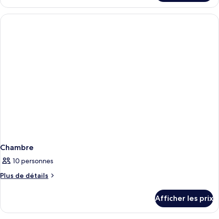
Chambre
Chambre
10 personnes
Plus
Plus de détails
de
détails
Afficher les prix
pour
Chambre