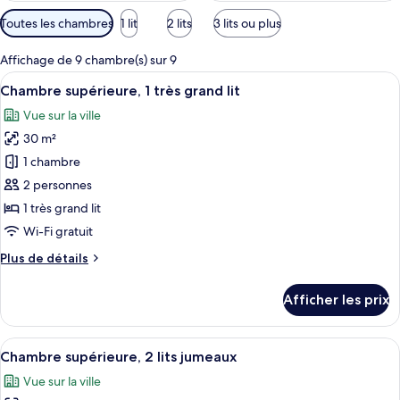
Filtres
Toutes les chambres
1 lit
2 lits
3 lits ou plus
disponibles
pour
Affichage de 9 chambre(s) sur 9
les
Afficher
Une chambre d’hôtel moderne dotée d’u
5
Chambre supérieure, 1 très grand lit
chambres
toutes
Vue sur la ville
les
30 m²
photos
pour
1 chambre
ce
2 personnes
type
1 très grand lit
de
Wi-Fi gratuit
chambre :
Plus
Plus de détails
Chambre
de
supérieure,
détails
Afficher les prix
1
pour
Chambre
très
supérieure,
Afficher
Une chambre d’hôtel avec deux lits, un
grand
6
1
Chambre supérieure, 2 lits jumeaux
toutes
lit
très
Vue sur la ville
grand
les