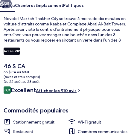
City
25+
Aperçu
Chambres
Emplacement
Politiques
Novotel Makkah Thakher City se trouve à moins de dix minutes en
voiture d’attraits comme Kaaba et Complexe Abraj Al-Bait Towers.
Après avoir visité le centre d’entraînement physique pour vous
entraîner, vous pouvez manger une bouchée dans l’un des 3
restaurants ou vous reposer en sirotant un verre dans l’un des 3
bars-salons. Aussi, les attraits Souk Al-Khalil et Mosquée du Faqīh se
trouvent à courte distance en voiture. Les autres voyageurs adorent
Accès VIP
le personnel serviable.
Le
46 $ CA
Coin salon du hall
prix
55 $ CA au total
actuel
(taxes et frais compris)
est
Du 22 août au 23 août
de 46 $ CA
Avis
Excellent
8,8
Afficher les 910 avis
8,8 sur 10 –
Commodités populaires
Stationnement gratuit
Wi-Fi gratuit
Restaurant
Chambres communicantes