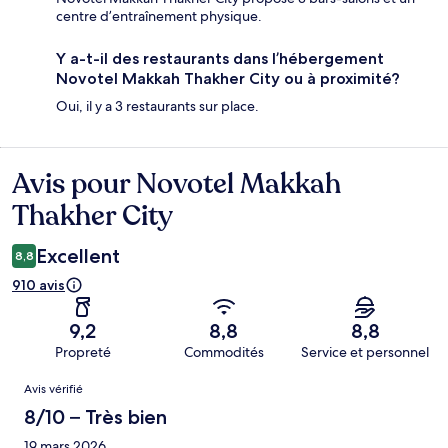
centre d’entraînement physique.
Y a-t-il des restaurants dans l’hébergement
Novotel Makkah Thakher City ou à proximité?
Oui, il y a 3 restaurants sur place.
Avis pour Novotel Makkah
Avis
Thakher City
Excellent
8,8
910 avis
9,2
8,8
8,8
Propreté
Commodités
Service et personnel
Avis
Avis vérifié
8/10 – Très bien
19 mars 2026