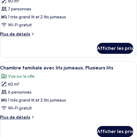
60 m²
photos
pour
7 personnes
ce
1 très grand lit et 2 lits jumeaux
type
Wi-Fi gratuit
de
Plus
Plus de détails
chambre :
de
Chambre
détails
Afficher les prix
pour
triple
Chambre
familiale,
triple
Afficher
Une chambre d’hôtel avec deux lits, u
Plusieurs
7
familiale,
Chambre familiale avec lits jumeaux, Plusieurs lits
toutes
lits
Plusieurs
Vue sur la ville
lits
les
60 m²
photos
pour
6 personnes
ce
1 très grand lit et 2 lits jumeaux
type
Wi-Fi gratuit
de
Plus
Plus de détails
chambre :
de
Chambre
détails
Afficher les prix
pour
familiale