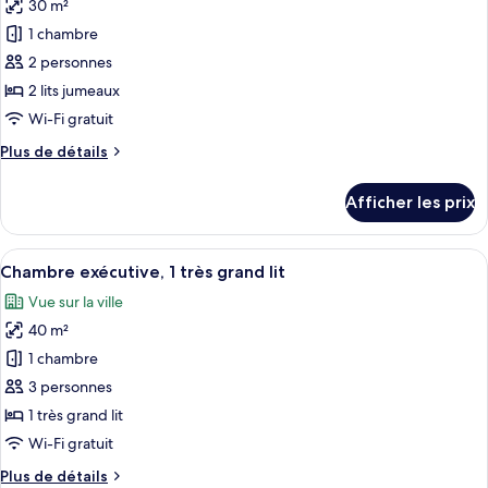
lit
30 m²
photos
pour
1 chambre
ce
2 personnes
type
2 lits jumeaux
de
Wi-Fi gratuit
chambre :
Plus
Plus de détails
Chambre
de
supérieure,
détails
Afficher les prix
2
pour
Chambre
lits
supérieure,
Afficher
Une chambre d’hôtel moderne dotée d’u
jumeaux
6
2
Chambre exécutive, 1 très grand lit
toutes
lits
Vue sur la ville
jumeaux
les
40 m²
photos
pour
1 chambre
ce
3 personnes
type
1 très grand lit
de
Wi-Fi gratuit
chambre :
Plus
Plus de détails
Chambre