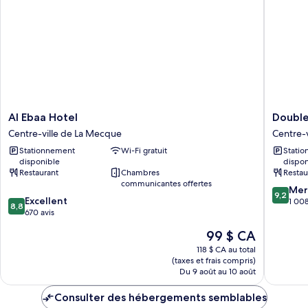
jumeaux
jumeaux
Al
Doublet
Al Ebaa Hotel
Double
Ebaa
by
Centre-ville de La Mecque
Centre-
Hotel
Hilton
Stationnement
Wi-Fi gratuit
Stati
Centre-
Jabal
disponible
dispon
ville
Omar
Restaurant
Chambres
Restau
de
Makkah
communicantes offertes
9.2
La
Centre-
Mer
9,2
8.8
Excellent
sur
Mecque
ville
1 008
8,8
sur
670 avis
10,
de
10,
Merveill
La
Le
99 $ CA
Excellent,
1 008 av
Mecque
prix
670 avis
118 $ CA au total
est
(taxes et frais compris)
de
Du 9 août au 10 août
99 $ CA
Consulter des hébergements semblables