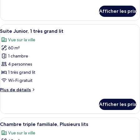
de
exécutive,
détails
Afficher les prix
1
pour
Chambre
très
exécutive,
Afficher
Une chambre d’hôtel moderne dotée d’u
grand
5
1
Suite Junior, 1 très grand lit
toutes
lit
très
Vue sur la ville
grand
les
lit
60 m²
photos
pour
1 chambre
ce
4 personnes
type
1 très grand lit
de
Wi-Fi gratuit
chambre :
Plus
Plus de détails
Suite
de
Junior,
détails
Afficher les prix
1
pour
Suite
très
Junior,
Afficher
Une chambre d’hôtel avec deux lits, u
grand
7
1
Chambre triple familiale, Plusieurs lits
toutes
lit
très
Vue sur la ville
grand
les
lit