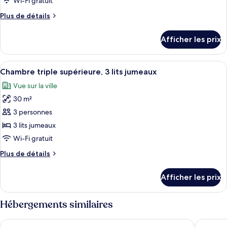
Wi-Fi gratuit
de
Plus
Plus de détails
chambre :
de
Chambre,
détails
Afficher les prix
pour
1
Chambre,
très
1
Afficher
Une chambre d’hôtel avec deux lits, u
grand
6
très
Chambre triple supérieure, 3 lits jumeaux
toutes
lit
grand
Vue sur la ville
lit
les
30 m²
photos
pour
3 personnes
ce
3 lits jumeaux
type
Wi-Fi gratuit
de
Plus
Plus de détails
chambre :
de
Chambre
détails
Afficher les prix
pour
triple
Chambre
supérieure,
triple
Hébergements similaires
3
supérieure,
lits
3
Al Ebaa Hotel
Doubletr
lits