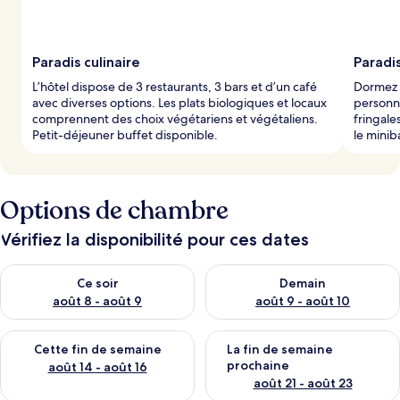
Paradis culinaire
Paradi
L’hôtel dispose de 3 restaurants, 3 bars et d’un café
Dormez à
avec diverses options. Les plats biologiques et locaux
personna
comprennent des choix végétariens et végétaliens.
fringale
Petit-déjeuner buffet disponible.
le minib
Options de chambre
Vérifiez la disponibilité pour ces dates
Vérifier la disponibilité pour ce soir août 8 - août 9
Vérifier la disponibilité pour 
Ce soir
Demain
août 8 - août 9
août 9 - août 10
Vérifier la disponibilité pour cette fin de semaine août 14 - aoû
Vérifier la disponibilité pour 
Cette fin de semaine
La fin de semaine
prochaine
août 14 - août 16
août 21 - août 23