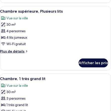
Chambre
avec
familiale
Afficher
Une chambre d’hôtel avec trois lits, u
lits
5
avec
Chambre supérieure, Plusieurs lits
toutes
jumeaux,
lits
Vue sur la ville
jumeaux,
les
Plusieurs
Plusieurs
30 m²
photos
lits
lits
pour
4 personnes
ce
4 lits jumeaux
type
Wi-Fi gratuit
de
Plus
Plus de détails
chambre :
de
Chambre
détails
Afficher les prix
pour
supérieure,
Chambre
Plusieurs
supérieure,
Afficher
Un plateau de petit-déjeuner bien prépa
lits
6
Plusieurs
Chambre, 1 très grand lit
toutes
lits
Vue sur la ville
les
30 m²
photos
pour
3 personnes
ce
1 très grand lit
type