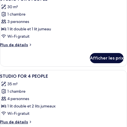
toutes
PEOPLE
30 m²
les
1 chambre
photos
pour
3 personnes
ce
1 lit double et 1 lit jumeau
type
Wi-Fi gratuit
de
Plus
Plus de détails
chambre :
de
STUDIO
détails
Afficher les prix
pour
FOR
STUDIO
3
FOR
Afficher
Une chambre d’hôtel avec un lit, une t
PEOPLE
19
3
STUDIO FOR 4 PEOPLE
toutes
PEOPLE
35 m²
les
1 chambre
photos
pour
4 personnes
ce
1 lit double et 2 lits jumeaux
type
Wi-Fi gratuit
de
Plus
Plus de détails
chambre :
de