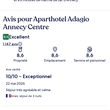
et à 8 minutes de marche de Lac d'Annecy.
Avis pour Aparthotel Adagio
Avis
Annecy Centre
Excellent
8,6
1 147 avis
8,6
8,6
8,6
Propreté
Emplacement
Service et personnel
Avis
Avis vérifié
10/10 – Exceptionnel
22 mai 2026
Séjour très agréable et calme.
Anais, séjour de 3 nuits