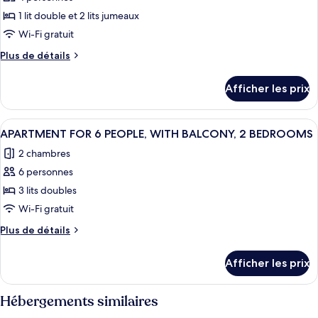
ce
1 lit double et 2 lits jumeaux
type
Wi-Fi gratuit
de
Plus
Plus de détails
chambre :
de
STUDIO
détails
Afficher les prix
pour
FOR
STUDIO
4
FOR
Afficher
Un salon moderne avec un canapé gris, 
PEOPLE,
11
4
APARTMENT FOR 6 PEOPLE, WITH BALCONY, 2 BEDROOMS
toutes
WITH
PEOPLE,
2 chambres
WITH
les
BALCONY
BALCONY
6 personnes
photos
pour
3 lits doubles
ce
Wi-Fi gratuit
type
Plus
Plus de détails
de
de
chambre :
détails
Afficher les prix
pour
APARTMENT
APARTMENT
FOR
FOR
Hébergements similaires
6
6