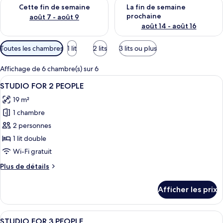
Vérifier la disponibilité pour cette fin de semaine août 7 - aoû
Vérifier la disponibilité pour 
Cette fin de semaine
La fin de semaine
prochaine
août 7 - août 9
août 14 - août 16
Filtres
Toutes les chambres
1 lit
2 lits
3 lits ou plus
disponibles
pour
Affichage de 6 chambre(s) sur 6
les
Afficher
Une chambre d’hôtel moderne équipée d’
10
STUDIO FOR 2 PEOPLE
chambres
toutes
19 m²
les
1 chambre
photos
pour
2 personnes
ce
1 lit double
type
Wi-Fi gratuit
de
Plus
Plus de détails
chambre :
de
STUDIO
détails
Afficher les prix
pour
FOR
STUDIO
2
FOR
Afficher
Une chambre d’hôtel avec un lit, un b
PEOPLE
16
2
STUDIO FOR 3 PEOPLE