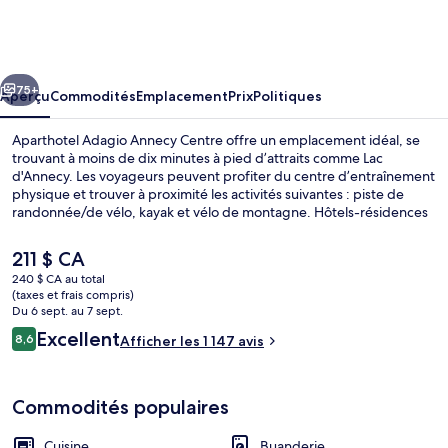
Aparthotel
Adagio
Annecy
cédent
Suivant
Centre
75+
Aperçu
Commodités
Emplacement
Prix
Politiques
Aparthotel Adagio Annecy Centre offre un emplacement idéal, se
trouvant à moins de dix minutes à pied d’attraits comme Lac
d'Annecy. Les voyageurs peuvent profiter du centre d’entraînement
physique et trouver à proximité les activités suivantes : piste de
randonnée/de vélo, kayak et vélo de montagne. Hôtels-résidences
possèdent des cuisines, des téléviseurs à écran plat et l’accès inclus
au Wi-Fi. Les autres voyageurs adorent le personnel serviable.
Le
211 $ CA
prix
240 $ CA au total
actuel
(taxes et frais compris)
Buffet déjeuner servi tous les jours e
est
Du 6 sept. au 7 sept.
de 211 $ CA
Avis
Excellent
8,6
Afficher les 1 147 avis
8,6 sur 10 –
Commodités populaires
Cuisine
Buanderie