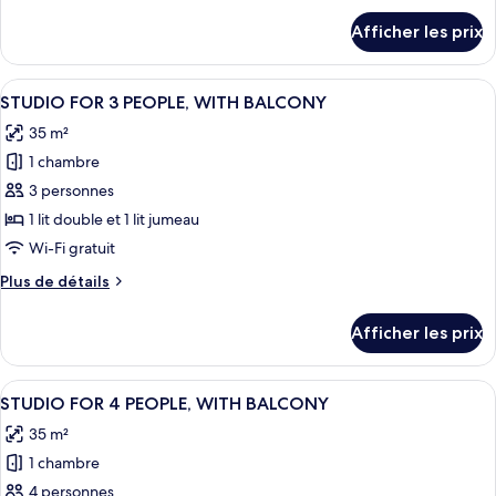
STUDIO
détails
Afficher les prix
pour
FOR
STUDIO
4
FOR
Afficher
Une chambre d’hôtel avec un lit, une c
PEOPLE
11
4
STUDIO FOR 3 PEOPLE, WITH BALCONY
toutes
PEOPLE
35 m²
les
1 chambre
photos
pour
3 personnes
ce
1 lit double et 1 lit jumeau
type
Wi-Fi gratuit
de
Plus
Plus de détails
chambre :
de
STUDIO
détails
Afficher les prix
pour
FOR
STUDIO
3
FOR
Afficher
Une chambre d’hôtel moderne équipée d’
PEOPLE,
18
3
STUDIO FOR 4 PEOPLE, WITH BALCONY
toutes
WITH
PEOPLE,
35 m²
WITH
les
BALCONY
BALCONY
1 chambre
photos
pour
4 personnes