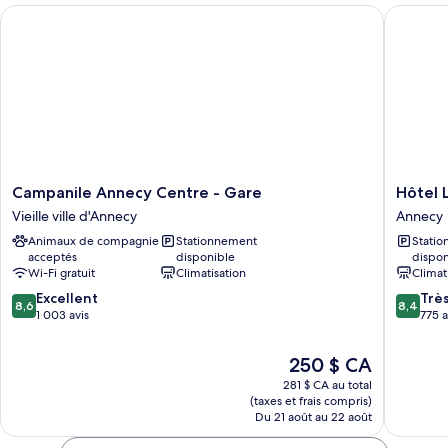
PEOPLE,
PEOPLE,
Campanile Annecy Centre - Gare
Hôtel Le
WITH
WITH
BALCONY,
BALCONY,
2
2
BEDROOMS
BEDROOMS
Campanile
Hôtel
Campanile Annecy Centre - Gare
Hôtel 
Annecy
Les
Vieille ville d'Annecy
Annecy
Centre
Muses
Animaux de compagnie
Stationnement
Stati
-
Annecy
acceptés
disponible
dispon
Gare
Wi-Fi gratuit
Climatisation
Climat
Vieille
8.6
8.4
ville
Excellent
Trè
8,6
8,4
sur
sur
d'Annecy
1 003 avis
775 a
10,
10,
Excellent,
Très
Le
250 $ CA
1 003 avis
bien,
prix
281 $ CA au total
775 avis
est
(taxes et frais compris)
de
Du 21 août au 22 août
250 $ CA