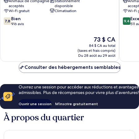
Animaux de compagnie
Stationnement
Anima
Messe
City
acceptés
disponible
accep
Leopoldstadt
Donaust
Wi-Fi gratuit
Climatisation
Wi-Fi 
7.8
9.4
Bien
Exc
7,8
9,4
sur
sur
916 avis
511 a
10,
10,
Bien,
Exceptio
Le
73 $ CA
916 avis
511 avis
prix
84 $ CA au total
est
(taxes et frais compris)
de
Du 28 août au 29 août
73 $ CA
Consulter des hébergements semblables
Ouvrez une session pour accéder aux réductions et avantages
admissibles. Plus de récompenses pour vivre plus d’aventures!
Ouvrir une session
M’inscrire gratuitement
À propos du quartier