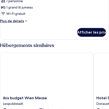
pour
1 personne
ce
1 grand lit jumeau
type
Wi-Fi gratuit
de
Plus
Plus de détails
chambre :
de
Chambre
détails
Afficher les prix
pour
simple
Chambre
de
simple
Hébergements similaires
base
de
base
ibis budget Wien Messe
Hotel Sc
ibis
Hotel
ibis budget Wien Messe
Hotel 
budget
Schani
Leopoldstadt
Donaust
Wien
UNO