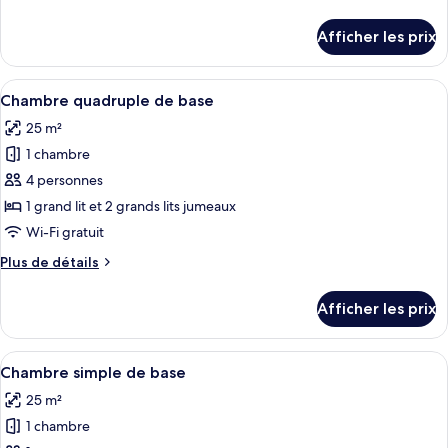
chambre :
de
Chambre
détails
Afficher les prix
pour
triple
Chambre
de
triple
Afficher
Chambre quadruple de base | Bureau, ac
base
8
de
Chambre quadruple de base
toutes
base
25 m²
les
1 chambre
photos
pour
4 personnes
ce
1 grand lit et 2 grands lits jumeaux
type
Wi-Fi gratuit
de
Plus
Plus de détails
chambre :
de
Chambre
détails
Afficher les prix
pour
quadruple
Chambre
de
quadruple
Afficher
Chambre simple de base | Bureau, accès 
base
7
de
Chambre simple de base
toutes
base
25 m²
les
1 chambre
photos