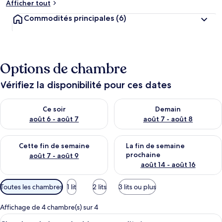
Afficher tout
Commodités principales
(6)
Options de chambre
Vérifiez la disponibilité pour ces dates
Vérifier la disponibilité pour ce soir août 6 - août 7
Vérifier la disponibilité pour 
Ce soir
Demain
août 6 - août 7
août 7 - août 8
Vérifier la disponibilité pour cette fin de semaine août 7 - aoû
Vérifier la disponibilité pour 
Cette fin de semaine
La fin de semaine
prochaine
août 7 - août 9
août 14 - août 16
Filtres
Toutes les chambres
1 lit
2 lits
3 lits ou plus
disponibles
pour
Affichage de 4 chambre(s) sur 4
les
Afficher
Chambre de base double ou avec lits ju