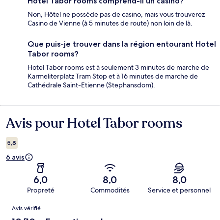
Hotel Tabor rooms comprend-il un casino?
Non, Hôtel ne possède pas de casino, mais vous trouverez
Casino de Vienne (à 5 minutes de route) non loin de là.
Que puis-je trouver dans la région entourant Hotel
Tabor rooms?
Hotel Tabor rooms est à seulement 3 minutes de marche de
Karmeliterplatz Tram Stop et à 16 minutes de marche de
Cathédrale Saint-Etienne (Stephansdom).
Avis pour Hotel Tabor rooms
Avis
5,8
6 avis
6,0
8,0
8,0
Propreté
Commodités
Service et personnel
Avis
Avis vérifié