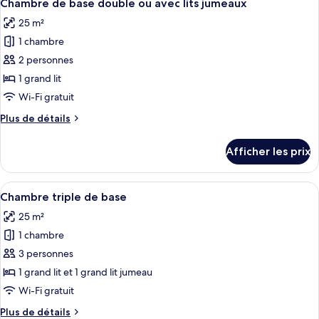
8
Chambre de base double ou avec lits jumeaux
chambres
toutes
25 m²
les
1 chambre
photos
pour
2 personnes
ce
1 grand lit
type
Wi-Fi gratuit
de
Plus
Plus de détails
chambre :
de
Chambre
détails
Afficher les prix
pour
de
Chambre
base
de
Afficher
Chambre triple de base | Bureau, accès a
double
7
base
Chambre triple de base
toutes
ou
double
25 m²
ou
les
avec
avec
1 chambre
photos
lits
lits
pour
3 personnes
jumeaux
jumeaux
ce
1 grand lit et 1 grand lit jumeau
type
Wi-Fi gratuit
de
Plus
Plus de détails