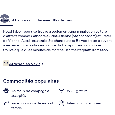
Tabor
rooms
cédent
Suivant
16+
Aperçu
Chambres
Emplacement
Politiques
Hotel Tabor rooms se trouve à seulement cinq minutes en voiture
d’attraits comme Cathédrale Saint-Etienne (Stephansdom) et Prater
de Vienne. Aussi, les attraits Stephansplatz et Belvédère se trouvent
à seulement 5 minutes en voiture. Le transport en commun se
trouve à quelques minutes de marche : Karmeliterplatz Tram Stop
se trouve à 3 minutes et Station de métro U-Bahn de Taborstraße
est à 3 minutes.
Avis
5,8
Afficher les 6 avis
5,8 sur 10 –
Chambre triple de base | Bureau, accès a
Commodités populaires
Animaux de compagnie
Wi-Fi gratuit
acceptés
Réception ouverte en tout
Interdiction de fumer
temps