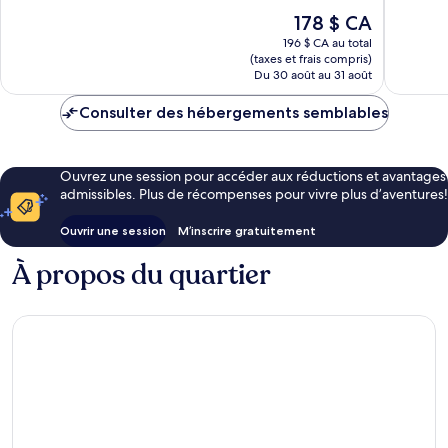
10,
10,
Le
178 $ CA
Très
Excellen
prix
bien,
839 avis
196 $ CA au total
est
1 008 avis
(taxes et frais compris)
de
Du 30 août au 31 août
178 $ CA
Consulter des hébergements semblables
Ouvrez une session pour accéder aux réductions et avantages
admissibles. Plus de récompenses pour vivre plus d’aventures!
Ouvrir une session
M’inscrire gratuitement
À propos du quartier