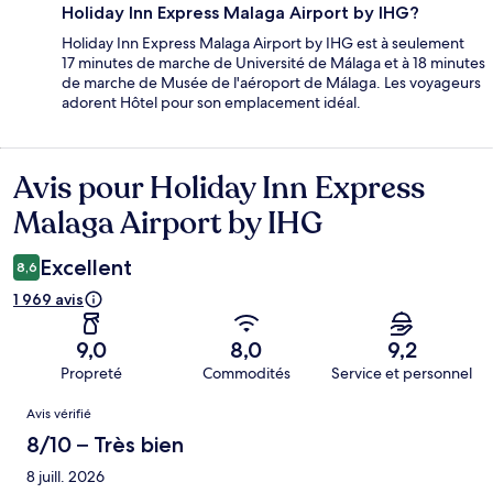
Holiday Inn Express Malaga Airport by IHG?
Holiday Inn Express Malaga Airport by IHG est à seulement
17 minutes de marche de Université de Málaga et à 18 minutes
de marche de Musée de l'aéroport de Málaga. Les voyageurs
adorent Hôtel pour son emplacement idéal.
Avis pour Holiday Inn Express
Avis
Malaga Airport by IHG
Excellent
8,6
1 969 avis
9,0
8,0
9,2
Propreté
Commodités
Service et personnel
Avis
Avis vérifié
8/10 – Très bien
8 juill. 2026