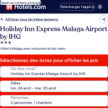
Passer au contenu principal
Télécharger l’appli
Afficher tous les hébergements
Holiday Inn Express Malaga Airport
by IHG
Hébergement
3.0 étoiles
Hôtel à Malaga avec restaurant et bar-salon
Sélectionnez des dates pour afficher les prix
Où allez-vous?
Dates
Personnes