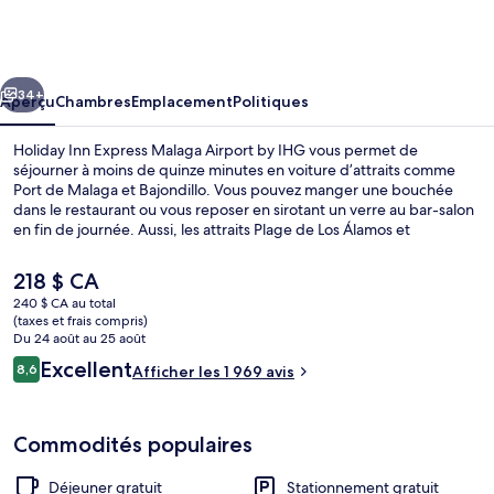
Holiday
Inn
Express
cédent
Suivant
Malaga
34+
Aperçu
Chambres
Emplacement
Politiques
Airport
Holiday Inn Express Malaga Airport by IHG vous permet de
by
séjourner à moins de quinze minutes en voiture d’attraits comme
Port de Malaga et Bajondillo. Vous pouvez manger une bouchée
IHG
dans le restaurant ou vous reposer en sirotant un verre au bar-salon
en fin de journée. Aussi, les attraits Plage de Los Álamos et
Cathédrale de l'Incarnation de Málaga se trouvent à courte distance
en voiture. Les lits confortables et le personnel serviable sont des
Le
218 $ CA
éléments très prisés par les voyageurs.
prix
240 $ CA au total
actuel
(taxes et frais compris)
Détail de l’intérieur
est
Du 24 août au 25 août
de 218 $ CA
Avis
Excellent
8,6
Afficher les 1 969 avis
8,6 sur 10 –
Commodités populaires
Déjeuner gratuit
Stationnement gratuit