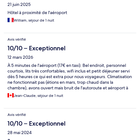
21 juin 2025
Hôtel à proximité de l'aéroport
William, séjour de 1 nuit
Avis vérifié
10/10 – Exceptionnel
12 mars 2026
À 5 minutes de l'aéroport (17€ en taxi). Bel endroit, personnel
courtois, lits très confortables, wifi inclus et petit déjeuner servi
dès 5 heures ce qui est extra pour nous voyageurs. Climatisation
ne fonctionnait pas (étions en mars, trop chaud dans la
chambre), avons ouvert mais bruit de l'autoroute et aéroport à
proximité nous ont convaincus de refermer. Bon endroit pour la
Jean-Claude, séjour de 1 nuit
nuitée précédent le vol.
Avis vérifié
10/10 – Exceptionnel
28 mai 2024