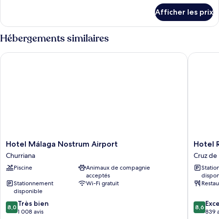
Chambre
détails
Afficher les prix
pour
Standard,
Chambre
1
Standard,
Hébergements similaires
lit
1
double
lit
Hotel Málaga Nostrum Airport
Hotel Ro
double
et
et
1
1
canapé-
canapé-
lit
lit
Hotel
Hotel
Hotel Málaga Nostrum Airport
Hotel 
Málaga
Romerit
Churriana
Cruz de
Nostrum
Cruz
Piscine
Animaux de compagnie
Stati
Airport
de
acceptés
dispon
Churriana
Humilla
Stationnement
Wi-Fi gratuit
Restau
disponible
8.0
8.6
Très bien
Exce
8,0
8,6
sur
sur
1 008 avis
839 a