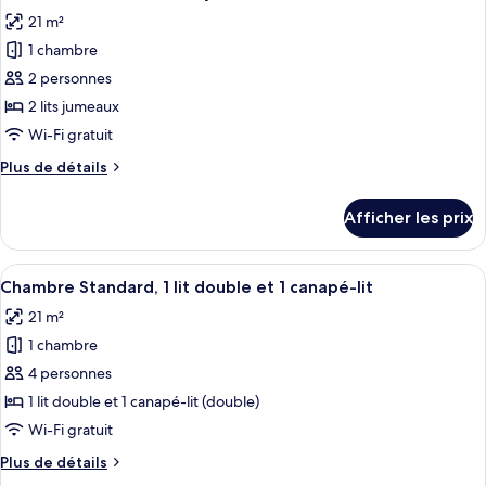
toutes
21 m²
les
1 chambre
photos
pour
2 personnes
ce
2 lits jumeaux
type
Wi-Fi gratuit
de
Plus
Plus de détails
chambre :
de
Chambre
détails
Afficher les prix
pour
Standard,
Chambre
2
Standard,
Afficher
Une chambre d’hôtel avec deux lits, un
lits
10
2
Chambre Standard, 1 lit double et 1 canapé-lit
toutes
jumeaux
lits
21 m²
jumeaux
les
1 chambre
photos
pour
4 personnes
ce
1 lit double et 1 canapé-lit (double)
type
Wi-Fi gratuit
de
Plus
Plus de détails
chambre :
de