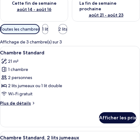
Cette fin de semaine
La fin de semaine
prochaine
août 14 - août 16
août 21 - août 23
Filtres
Toutes les chambres
1 lit
2 lits
disponibles
pour
Affichage de 3 chambre(s) sur 3
les
Afficher
Une chambre d’hôtel avec un lit, une ar
8
Chambre Standard
chambres
toutes
21 m²
les
1 chambre
photos
pour
2 personnes
ce
2 lits jumeaux ou 1 lit double
type
Wi-Fi gratuit
de
Plus
Plus de détails
chambre :
de
Chambre
détails
Afficher les prix
pour
Standard
Chambre
Standard
Afficher
Une chambre d’hôtel avec un lit, une ar
8
Chambre Standard, 2 lits jumeaux