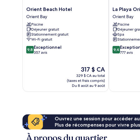
Orient
La
Orient Beach Hotel
La Playa Or
Beach
Playa
Orient Bay
Orient Bay
Hotel
Orient
Piscine
Piscine
Orient
Bay
Déjeuner gratuit
Déjeuner gra
Bay
Orient
Stationnement gratuit
Spa
Bay
Wi-Fi gratuit
Stationnemen
9.8
9.4
Exceptionnel
Exceptio
9,8
9,4
sur
sur
357 avis
777 avis
10,
10,
Exceptionnel,
Exceptionnel,
Le
317 $ CA
357 avis
777 avis
prix
329 $ CA au total
est
(taxes et frais compris)
de
Du 8 août au 9 août
317 $ CA
Ouvrez une session pour accéder au
Plus de récompenses pour vivre plus
À propos du quartier