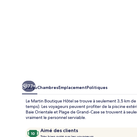
Martin
Boutique
Hôtel
77+
Aperçu
Chambres
Emplacement
Politiques
Le Martin Boutique Hôtel se trouve à seulement 3,5 km de 
temps). Les voyageurs peuvent profiter de la piscine extérieu
Baie Orientale et Plage de Grand-Case se trouvent à seule
vraiment le personnel serviable.
Avis
10
Aimé des clients
T
sur
Très bien noté par les voyageurs