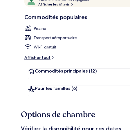
r
Afficher les 61 avis
10,
è
Aimé
Piscine extér
s
Commodités populaires
des
clients
b
Piscine
i
e
Transport aéroportuaire
n
Wi-Fi gratuit
n
o
Afficher tout
t
é
Commodités principales
(12)
p
a
r
Pour les familles
(6)
l
e
s
Options de chambre
v
o
Vérifiez la disponibilité pour ces dates
y