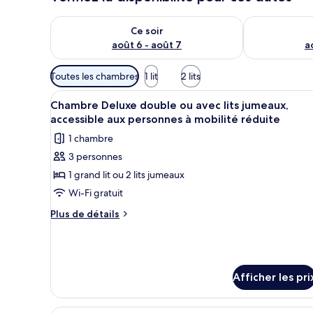
a
Vérifier la disponibilité pour ce soir août 6 - août 7
Vérifier la di
g
Ce soir
e
août 6 - août 7
a
u
r
Filtres
s
Toutes les chambres
1 lit
2 lits
disponibles
Afficher
Chambre Deluxe double ou avec l
pour
6
Chambre Deluxe double ou avec lits jumeaux,
toutes
les
accessible aux personnes à mobilité réduite
les
chambres
1 chambre
photos
3 personnes
pour
1 grand lit ou 2 lits jumeaux
ce
type
Wi-Fi gratuit
de
Plus
Plus de détails
chambre :
de
détails
Chambre
pour
Deluxe
Chambre
double
Deluxe
Afficher les pri
ou
double
ou
avec
Une chambre moderne avec un g