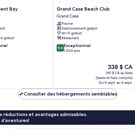
Grand
ient Bay
Grand Case Beach Club
Case
Grand Case
Beach
Piscine
Club
tuit
Stationnement gratuit
Grand
Wi-Fi gratuit
Case
t gratuit
Restaurant
9.6
nnel
Exceptionnel
9,6
sur
1 003 avis
10,
Exceptionnel,
Le
338 $ CA
1 003 avis
prix
391 $ CA au total
est
(taxes et frais compris)
de
Du 5 sept. au 6 sept.
338 $ CA
Consulter des hébergements semblables
x réductions et avantages admissibles.
 d’aventures!