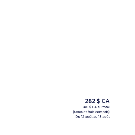
Vue depuis l’hébergement
Le
282 $ CA
prix
361 $ CA au total
actuel
(taxes et frais compris)
u hall
Vue depuis l’hébergement
est
Du 12 août au 13 août
de 282 $ CA