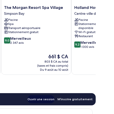
The
Holland
The Morgan Resort Spa Village
Holland House Beach
Morgan
House
Simpson Bay
Centre-ville de Philipsbu
Resort
Beach
Piscine
Piscine
Spa
Hotel
Spa
Stationnement
Village
Centre-
Transport aéroportuaire
disponible
Simpson
ville
Stationnement gratuit
Wi-Fi gratuit
Bay
de
Restaurant
9.0
Merveilleux
Philipsburg
9,0
9.2
Merveilleux
sur
2 347 avis
9,2
sur
1 000 avis
10,
10,
Merveilleux,
Le
661 $ CA
Merveilleux,
2 347 avis
prix
1 000 avis
803 $ CA au total
est
(taxes et frais compris)
(taxe
de
Du 9 août au 10 août
Du 2
661 $ CA
Ouvrir une session
M’inscrire gratuitement