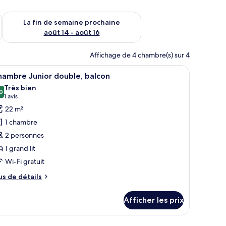
n de semaine août 7 - août 9
Vérifier la disponibilité pour la fin de semaine prochaine août 
La fin de semaine prochaine
août 14 - août 16
Affichage de 4 chambre(s) sur 4
rette, literie de qualité
ncs et à rayures, une tête de lit en bois et une fresque murale représentant des
fficher
Une chambre d’hôtel moderne dotée d’un grand l
7
hambre Junior double, balcon
outes
Très bien
s
0
8,0 sur 10
(1 avis)
1 avis
hotos
22 m²
our
1 chambre
e
2 personnes
ype
1 grand lit
e
Wi-Fi gratuit
hambre :
hambre
us
us de détails
unior
e
tails
ouble,
Afficher les prix
ur
alcon
hambre
nior