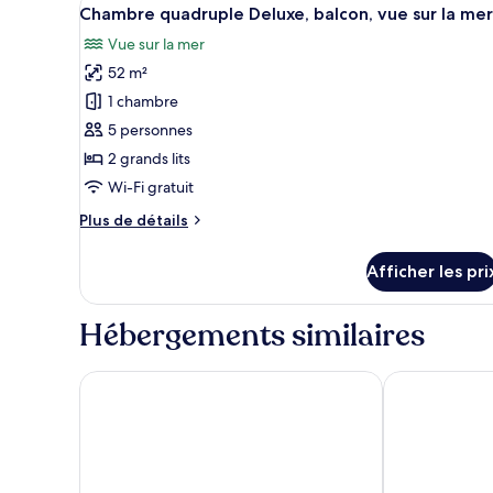
Afficher
avec
13
lits
Chambre quadruple Deluxe, balcon, vue sur la mer
lits
toutes
jumeaux,
jumeaux,
Vue sur la mer
les
accessible
accessible
52 m²
photos
aux
aux
personnes
pour
1 chambre
personnes
à
ce
5 personnes
à
mobilité
type
2 grands lits
réduite
mobilité
de
Wi-Fi gratuit
réduite
chambre :
Plus
Plus de détails
Chambre
de
quadruple
détails
Afficher les pri
Deluxe,
pour
Chambre
balcon,
quadruple
Hébergements similaires
vue
Deluxe,
sur
balcon,
vue
la
Orient Beach Hotel
La Playa Orien
sur
mer
la
mer