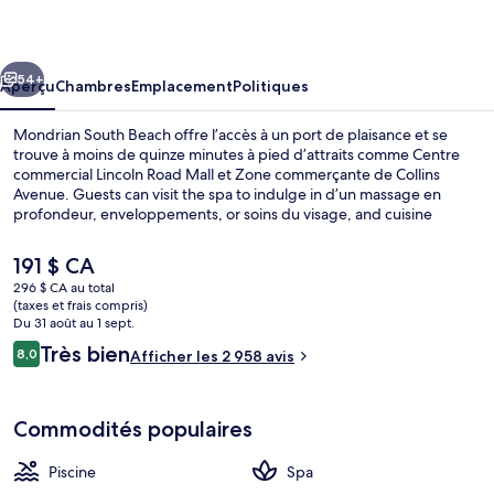
South
Beach
cédent
Suivant
54+
Aperçu
Chambres
Emplacement
Politiques
Mondrian South Beach offre l’accès à un port de plaisance et se
trouve à moins de quinze minutes à pied d’attraits comme Centre
commercial Lincoln Road Mall et Zone commerçante de Collins
Avenue. Guests can visit the spa to indulge in d’un massage en
profondeur, enveloppements, or soins du visage, and cuisine
méditerranéenne is served at Baia Beach Club, which is open for le
déjeuner, le dîner, and le souper. À hôtel de luxe, il y a une piscine
Le
191 $ CA
extérieure et un bar attenant à la piscine, en plus de commodités
prix
296 $ CA au total
dans les chambres, comme des réfrigérateurs et des fours à micro-
actuel
(taxes et frais compris)
ondes. La piscine et le personnel serviable sont des éléments très
Déjeuner, dîner, souper et brunch servi
est
Du 31 août au 1 sept.
prisés par les voyageurs.
de 191 $ CA
Avis
Très bien
8,0
Afficher les 2 958 avis
8,0 sur 10 –
Commodités populaires
Piscine
Spa