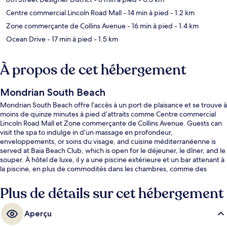
Centre commercial Lincoln Road Mall
- 14 min à pied
- 1.2 km
Zone commerçante de Collins Avenue
- 16 min à pied
- 1.4 km
Ocean Drive
- 17 min à pied
- 1.5 km
À propos de cet hébergement
Mondrian South Beach
Mondrian South Beach offre l’accès à un port de plaisance et se trouve à
moins de quinze minutes à pied d’attraits comme Centre commercial
Lincoln Road Mall et Zone commerçante de Collins Avenue. Guests can
visit the spa to indulge in d’un massage en profondeur,
enveloppements, or soins du visage, and cuisine méditerranéenne is
served at Baia Beach Club, which is open for le déjeuner, le dîner, and le
souper. À hôtel de luxe, il y a une piscine extérieure et un bar attenant à
la piscine, en plus de commodités dans les chambres, comme des
réfrigérateurs et des fours à micro-ondes. La piscine et le personnel
serviable sont des éléments très prisés par les voyageurs.
Plus de détails sur cet hébergement
Aperçu