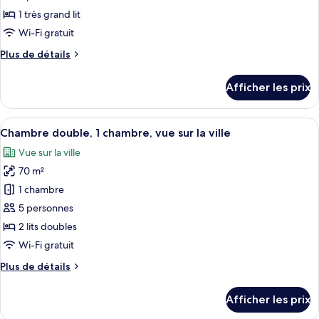
type
1 très grand lit
de
Wi-Fi gratuit
chambre :
Plus
Plus de détails
Suite,
de
accessible
détails
Afficher les prix
aux
pour
Suite,
personnes
accessible
Afficher
Une chambre d’hôtel avec deux lits, u
à
4
aux
Chambre double, 1 chambre, vue sur la ville
toutes
mobilité
personnes
Vue sur la ville
à
les
réduite
mobilité
70 m²
photos
réduite
pour
1 chambre
ce
5 personnes
type
2 lits doubles
de
Wi-Fi gratuit
chambre :
Plus
Plus de détails
Chambre
de
double,
détails
Afficher les prix
1
pour
Chambre