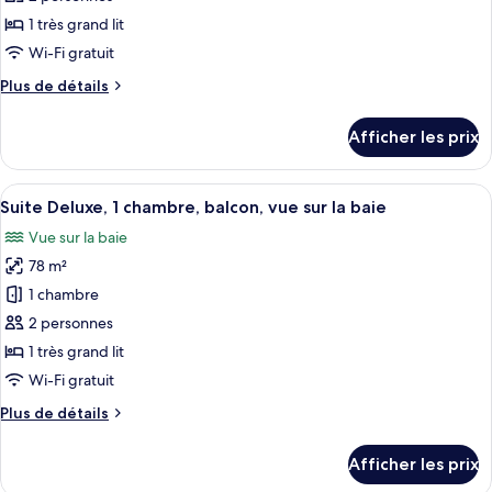
(2
la
ce
ville
Double
1 très grand lit
(2
type
Beds)
Wi-Fi gratuit
Double
de
Beds)
Plus
Plus de détails
chambre :
de
Suite,
détails
Afficher les prix
pour
1
Suite,
chambre,
1
Afficher
Une chambre d’hôtel moderne avec un g
balcon,
6
chambre,
Suite Deluxe, 1 chambre, balcon, vue sur la baie
toutes
vue
balcon,
Vue sur la baie
vue
les
sur
sur
78 m²
photos
la
la
pour
1 chambre
baie
baie
ce
2 personnes
type
1 très grand lit
de
Wi-Fi gratuit
chambre :
Plus
Plus de détails
Suite
de
Deluxe,
détails
Afficher les prix
1
pour
Suite