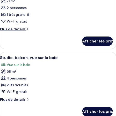
sur
71 m²
photos
la
la
pour
2 personnes
baie
baie
ce
1 très grand lit
type
Wi-Fi gratuit
de
Plus
Plus de détails
chambre :
de
Suite,
détails
Afficher les prix
pour
1
Suite,
chambre,
1
Afficher
Une chambre d’hôtel avec deux lits, u
balcon
6
chambre,
Studio, balcon, vue sur la baie
toutes
balcon
Vue sur la baie
les
58 m²
photos
pour
4 personnes
ce
2 lits doubles
type
Wi-Fi gratuit
de
Plus
Plus de détails
chambre :
de
Studio,
détails
Afficher les prix
pour
balcon,