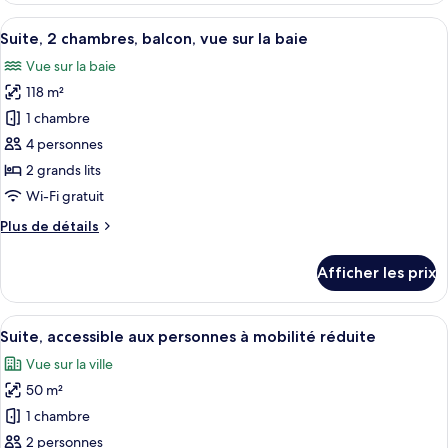
chambre,
Deluxe,
Afficher
Une chambre d’hôtel moderne avec un g
balcon,
6
1
Suite, 2 chambres, balcon, vue sur la baie
toutes
vue
chambre,
Vue sur la baie
balcon,
les
sur
vue
118 m²
photos
la
sur
pour
baie
1 chambre
la
ce
baie
4 personnes
type
2 grands lits
de
Wi-Fi gratuit
chambre :
Plus
Plus de détails
Suite,
de
2
détails
Afficher les prix
chambres,
pour
Suite,
balcon,
2
Afficher
Une chambre avec un grand lit, un mur
vue
4
chambres,
Suite, accessible aux personnes à mobilité réduite
toutes
sur
balcon,
Vue sur la ville
vue
les
la
sur
50 m²
photos
baie
la
pour
1 chambre
baie
ce
2 personnes