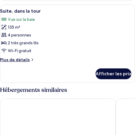
chambre,
double,
Afficher
Un balcon moderne avec des garde-corps
vue
9
1
Suite, dans la tour
toutes
sur
chambre,
Vue sur la baie
vue
les
la
sur
135 m²
photos
ville
la
pour
4 personnes
ville
ce
2 très grands lits
type
Wi-Fi gratuit
de
Plus
Plus de détails
chambre :
de
Suite,
détails
Afficher les prix
pour
dans
Suite,
la
dans
Hébergements similaires
tour
la
tour
Moxy Miami South Beach
citizenM