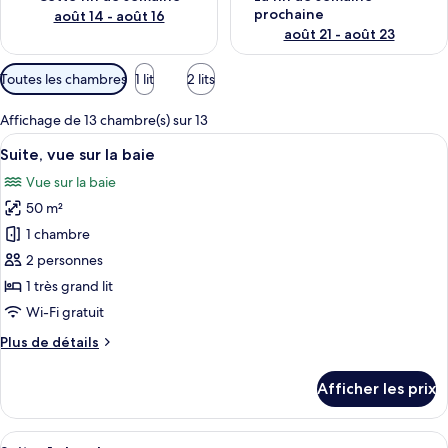
prochaine
août 14 - août 16
août 21 - août 23
Filtres
Toutes les chambres
1 lit
2 lits
disponibles
pour
Affichage de 13 chambre(s) sur 13
les
Afficher
Une chambre d’hôtel moderne avec un g
5
Suite, vue sur la baie
chambres
toutes
Vue sur la baie
les
50 m²
photos
pour
1 chambre
ce
2 personnes
type
1 très grand lit
de
Wi-Fi gratuit
chambre :
Plus
Plus de détails
Suite,
de
vue
détails
Afficher les prix
sur
pour
Suite,
la
vue
Afficher
Une chambre d’hôtel avec un lit, un ca
baie