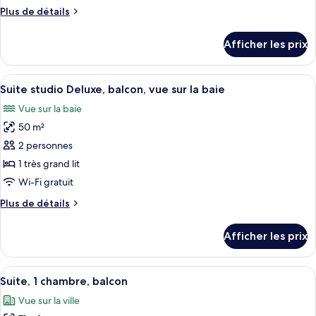
de
Plus
Plus de détails
chambre :
de
Suite
détails
Afficher les prix
pour
studio
Suite
studio
Afficher
Une chambre d’hôtel avec un grand lit,
6
Suite studio Deluxe, balcon, vue sur la baie
toutes
Vue sur la baie
les
50 m²
photos
pour
2 personnes
ce
1 très grand lit
type
Wi-Fi gratuit
de
Plus
Plus de détails
chambre :
de
Suite
détails
Afficher les prix
pour
studio
Suite
Deluxe,
studio
Afficher
Un salon moderne avec un canapé, une 
balcon,
5
Deluxe,
Suite, 1 chambre, balcon
toutes
vue
balcon,
Vue sur la ville
vue
les
sur