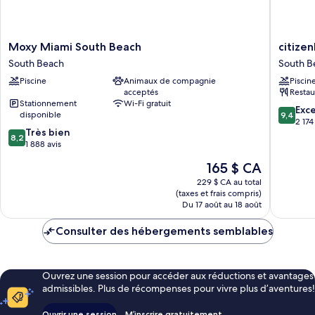
Moxy
citizenM
Moxy Miami South Beach
citize
Miami
Miami
South Beach
South B
South
South
Piscine
Animaux de compagnie
Piscin
Beach
Beach
acceptés
Restau
South
South
Stationnement
Wi-Fi gratuit
Beach
Beach
9.4
Exc
disponible
9,4
sur
2 174
8.2
Très bien
10,
8,2
sur
1 888 avis
Exceptio
10,
2 174 avi
Le
165 $ CA
Très
prix
bien,
229 $ CA au total
est
(taxes et frais compris)
1 888 avis
de
Du 17 août au 18 août
165 $ CA
Consulter des hébergements semblables
Ouvrez une session pour accéder aux réductions et avantages
admissibles. Plus de récompenses pour vivre plus d’aventures!
Ouvrir une session
M’inscrire gratuitement