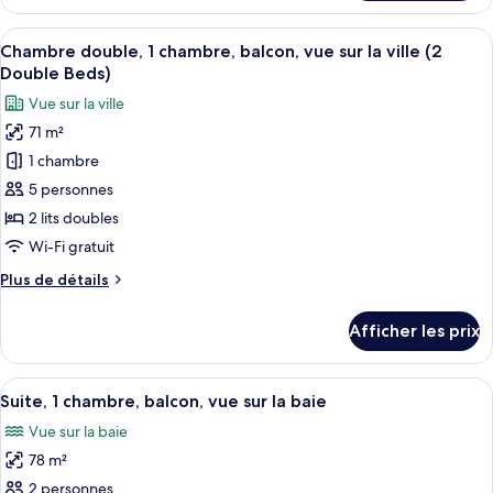
Studio,
vue
balcon,
Afficher
Une chambre d’hôtel avec deux lits, u
sur
4
vue
Chambre double, 1 chambre, balcon, vue sur la ville (2
toutes
la
sur
Double Beds)
la
les
baie
Vue sur la ville
baie
photos
71 m²
pour
1 chambre
ce
type
5 personnes
de
2 lits doubles
chambre :
Wi-Fi gratuit
Chambre
Plus
Plus de détails
double,
de
1
détails
Afficher les prix
pour
chambre,
Chambre
balcon,
double,
Afficher
Une chambre d’hôtel moderne avec un g
vue
6
1
Suite, 1 chambre, balcon, vue sur la baie
toutes
sur
chambre,
Vue sur la baie
balcon,
les
la
vue
78 m²
photos
ville
sur
pour
2 personnes