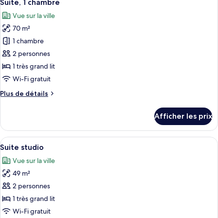
4
sur
Suite, 1 chambre
toutes
la
Vue sur la ville
baie
les
70 m²
photos
pour
1 chambre
ce
2 personnes
type
1 très grand lit
de
Wi-Fi gratuit
chambre :
Plus
Plus de détails
Suite,
de
1
détails
Afficher les prix
chambre
pour
Suite,
1
Afficher
Une chambre avec un grand lit, un mur
4
chambre
Suite studio
toutes
Vue sur la ville
les
49 m²
photos
pour
2 personnes
ce
1 très grand lit
type
Wi-Fi gratuit