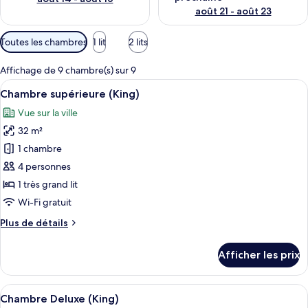
août 21 - août 23
Filtres
Toutes les chambres
1 lit
2 lits
disponibles
pour
Affichage de 9 chambre(s) sur 9
les
Afficher
Une chambre d’hôtel moderne, dotée d’
9
Chambre supérieure (King)
chambres
toutes
Vue sur la ville
les
32 m²
photos
pour
1 chambre
ce
4 personnes
type
1 très grand lit
de
Wi-Fi gratuit
chambre :
Plus
Plus de détails
Chambre
de
supérieure
détails
Afficher les prix
(King)
pour
Chambre
supérieure
Afficher
Chambre Deluxe (King) | Minibar, coff
6
(King)
Chambre Deluxe (King)
toutes