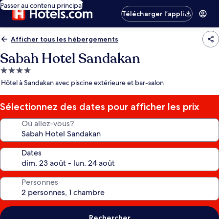
Passer au contenu principal
Télécharger l’appli
Afficher tous les hébergements
Sabah Hotel Sandakan
Hébergement
4.0 étoiles
Hôtel à Sandakan avec piscine extérieure et bar-salon
Sélectionnez des dates pour afficher les prix
Où allez-vous?
Dates
Personnes
Rechercher