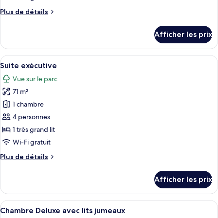
chambre :
Plus
Plus de détails
Suite
de
Junior
détails
Afficher les prix
pour
Suite
Junior
Afficher
Une chambre d’hôtel moderne comprenan
11
Suite exécutive
toutes
Vue sur le parc
les
71 m²
photos
pour
1 chambre
ce
4 personnes
type
1 très grand lit
de
Wi-Fi gratuit
chambre :
Plus
Plus de détails
Suite
de
exécutive
détails
Afficher les prix
pour
Suite
exécutive
Afficher
Une chambre d’hôtel avec deux lits, un
9
Chambre Deluxe avec lits jumeaux
toutes