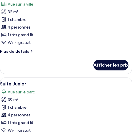
Vue sur la ville
les
32 m²
photos
pour
1 chambre
ce
4 personnes
type
1 très grand lit
de
Wi-Fi gratuit
chambre :
Plus
Plus de détails
Chambre
de
Deluxe
détails
Afficher les prix
(King)
pour
Chambre
Deluxe
Afficher
Une chambre d’hôtel avec un grand lit,
10
(King)
Suite Junior
toutes
Vue sur le parc
les
39 m²
photos
pour
1 chambre
ce
4 personnes
type
1 très grand lit
de
Wi-Fi gratuit