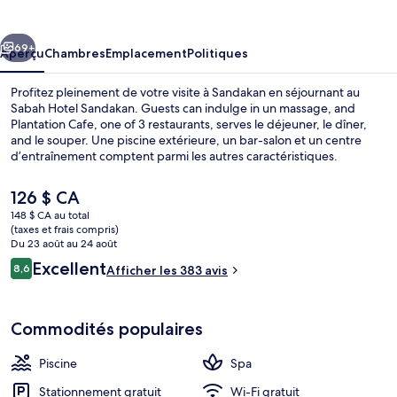
Hotel
Sandakan
cédent
Suivant
69+
Aperçu
Chambres
Emplacement
Politiques
Profitez pleinement de votre visite à Sandakan en séjournant au
Sabah Hotel Sandakan. Guests can indulge in un massage, and
Plantation Cafe, one of 3 restaurants, serves le déjeuner, le dîner,
and le souper. Une piscine extérieure, un bar-salon et un centre
d’entraînement comptent parmi les autres caractéristiques.
Le
126 $ CA
prix
148 $ CA au total
actuel
(taxes et frais compris)
Piscine extérieure, chaises longues
est
Du 23 août au 24 août
de 126 $ CA
Avis
Excellent
8,6
Afficher les 383 avis
8,6 sur 10 –
Commodités populaires
Piscine
Spa
Stationnement gratuit
Wi-Fi gratuit