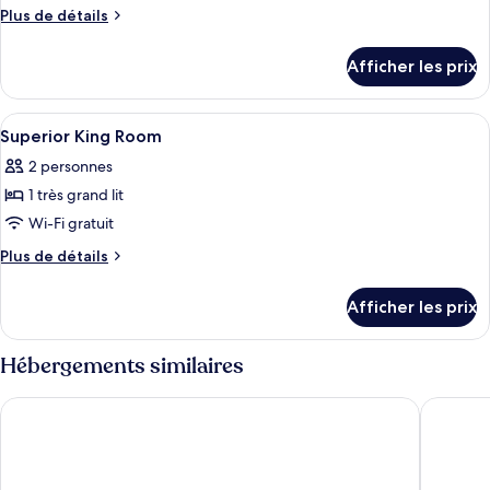
ce
Plus
Plus de détails
type
de
détails
de
Afficher les prix
pour
chambre :
Deluxe
Deluxe
Twin
Afficher
Minibar, coffre-fort, bureau, rideaux
9
Twin
Room
Superior King Room
toutes
Room
2 personnes
les
1 très grand lit
photos
pour
Wi-Fi gratuit
ce
Plus
Plus de détails
type
de
détails
de
Afficher les prix
pour
chambre :
Superior
Superior
King
Hébergements similaires
King
Room
Room
Ormond Sandakan
The Pavi