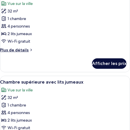
Vue sur la ville
les
32 m²
photos
pour
1 chambre
ce
4 personnes
type
2 lits jumeaux
de
Wi-Fi gratuit
chambre :
Plus
Plus de détails
Chambre
de
Deluxe
détails
Afficher les prix
avec
pour
Chambre
lits
Deluxe
Afficher
Une chambre d’hôtel avec deux lits, u
jumeaux
7
avec
Chambre supérieure avec lits jumeaux
toutes
lits
Vue sur la ville
jumeaux
les
32 m²
photos
pour
1 chambre
ce
4 personnes
type
2 lits jumeaux
de
Wi-Fi gratuit