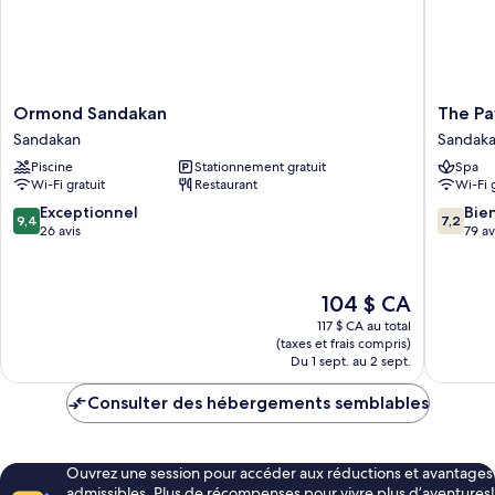
Ormond
The
Ormond Sandakan
The Pa
Sandakan
Pavilion
Sandakan
Sandak
Sandakan
Hotel
Piscine
Stationnement gratuit
Spa
Sandak
Wi-Fi gratuit
Restaurant
Wi-Fi 
9.4
7.2
Exceptionnel
Bie
9,4
7,2
sur
sur
26 avis
79 av
10,
10,
Exceptionnel,
Bien,
26 avis
79 avis
Le
104 $ CA
prix
117 $ CA au total
est
(taxes et frais compris)
de
Du 1 sept. au 2 sept.
104 $ CA
Consulter des hébergements semblables
Ouvrez une session pour accéder aux réductions et avantages
admissibles. Plus de récompenses pour vivre plus d’aventures!