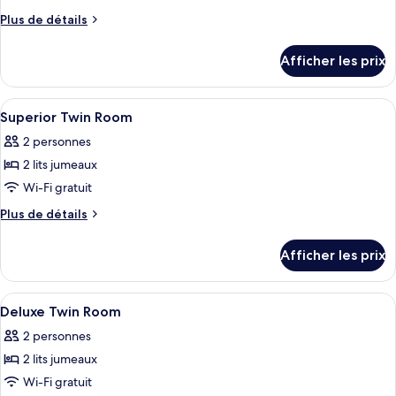
chambre :
Plus
Plus de détails
Chambre
de
supérieure
détails
Afficher les prix
avec
pour
Chambre
lits
supérieure
Afficher
Minibar, coffre-fort, bureau, rideaux
jumeaux
7
avec
Superior Twin Room
toutes
lits
2 personnes
jumeaux
les
2 lits jumeaux
photos
pour
Wi-Fi gratuit
ce
Plus
Plus de détails
type
de
détails
de
Afficher les prix
pour
chambre :
Superior
Superior
Twin
Afficher
Minibar, coffre-fort, bureau, rideaux
9
Twin
Room
Deluxe Twin Room
toutes
Room
2 personnes
les
2 lits jumeaux
photos
pour
Wi-Fi gratuit