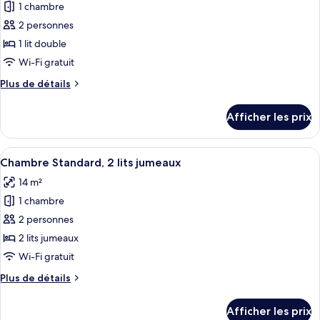
1 chambre
pour
2 personnes
ce
type
1 lit double
de
Wi-Fi gratuit
chambre :
Plus
Plus de détails
Chambre
de
Standard,
détails
Afficher les prix
pour
1
Chambre
lit
Standard,
Afficher
Une chambre d’hôtel équipée d’un bure
double,
6
1
Chambre Standard, 2 lits jumeaux
toutes
lit
accessible
14 m²
double,
les
aux
accessible
1 chambre
photos
personnes
aux
pour
2 personnes
à
personnes
ce
à
2 lits jumeaux
mobilité
mobilité
type
réduite
Wi-Fi gratuit
réduite
de
Plus
Plus de détails
chambre :
de
Chambre
détails
Afficher les prix
pour
Standard,