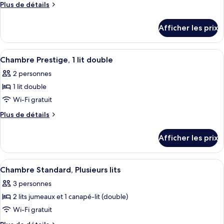
Plus
Plus de détails
chambre :
de
Chambre
détails
Afficher les prix
pour
Standard,
Chambre
2
Standard,
Afficher
Une chambre d’hôtel équipée d’un lit,
lits
7
2
Chambre Prestige, 1 lit double
toutes
doubles
lits
2 personnes
doubles
les
1 lit double
photos
pour
Wi-Fi gratuit
ce
Plus
Plus de détails
type
de
détails
de
Afficher les prix
pour
chambre :
Chambre
Chambre
Prestige,
Afficher
Un lit simple avec un cadre en métal, u
10
Prestige,
1
Chambre Standard, Plusieurs lits
toutes
lit
1
3 personnes
double
les
lit
2 lits jumeaux et 1 canapé-lit (double)
photos
double
pour
Wi-Fi gratuit
ce
Plus