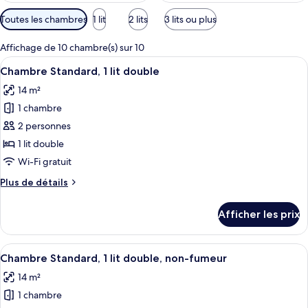
Filtres
Toutes les chambres
1 lit
2 lits
3 lits ou plus
disponibles
pour
Affichage de 10 chambre(s) sur 10
les
Afficher
Un lit bien fait, avec du linge de lit
10
Chambre Standard, 1 lit double
chambres
toutes
14 m²
les
1 chambre
photos
pour
2 personnes
ce
1 lit double
type
Wi-Fi gratuit
de
Plus
Plus de détails
chambre :
de
Chambre
détails
Afficher les prix
pour
Standard,
Chambre
1
Standard,
Afficher
Un lit bien fait, avec du linge de lit b
lit
7
1
Chambre Standard, 1 lit double, non-fumeur
toutes
double
lit
14 m²
double
les
1 chambre
photos