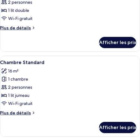
pour
2 personnes
ce
1 lit double
type
Wi-Fi gratuit
de
Plus
Plus de détails
chambre :
de
Chambre
détails
Afficher les prix
pour
Standard,
Chambre
1
Standard,
Afficher
Une chambre d’hôtel moderne équipée d
lit
12
1
Chambre Standard
toutes
double,
lit
16 m²
double,
les
non-
non-
1 chambre
photos
fumeur
fumeur
pour
2 personnes
ce
1 lit jumeau
type
Wi-Fi gratuit
de
Plus
Plus de détails
chambre :
de
Chambre
détails
Afficher les prix
pour
Standard
Chambre