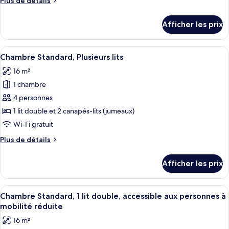
Plus de détails
type
de
détails
de
Afficher les prix
pour
chambre :
Chambre
Chambre
Standard,
Afficher
Un bureau en bois avec un tiroir, une 
6
Standard,
Plusieurs
Chambre Standard, Plusieurs lits
toutes
lits
Plusieurs
16 m²
les
lits
1 chambre
photos
pour
4 personnes
ce
1 lit double et 2 canapés-lits (jumeaux)
type
Wi-Fi gratuit
de
Plus
Plus de détails
chambre :
de
Chambre
détails
Afficher les prix
pour
Standard,
Chambre
Plusieurs
Standard,
Afficher
Une chambre d’hôtel comprenant un lit,
lits
11
Plusieurs
Chambre Standard, 1 lit double, accessible aux personnes à
toutes
lits
mobilité réduite
les
16 m²
photos