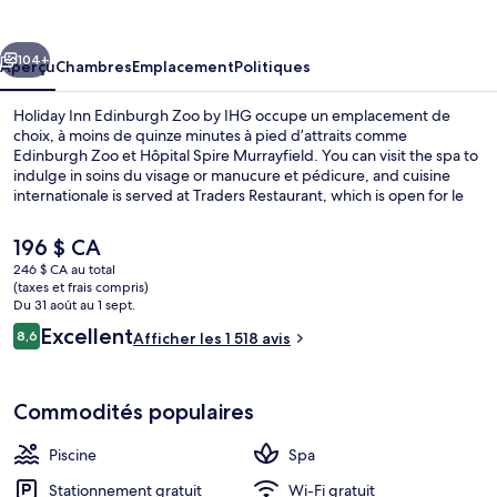
Inn
Edinburgh
cédent
Suivant
Zoo
104+
Aperçu
Chambres
Emplacement
Politiques
by
Holiday Inn Edinburgh Zoo by IHG occupe un emplacement de
IHG
choix, à moins de quinze minutes à pied d’attraits comme
Edinburgh Zoo et Hôpital Spire Murrayfield. You can visit the spa to
indulge in soins du visage or manucure et pédicure, and cuisine
internationale is served at Traders Restaurant, which is open for le
déjeuner, le dîner, and le souper. Parmi les autres points saillants
figurent une piscine intérieure, un bar-salon et un centre
Le
196 $ CA
d’entraînement. Les autres voyageurs adorent le personnel
prix
246 $ CA au total
serviable et le déjeuner.
actuel
(taxes et frais compris)
Bar (sur place)
est
Du 31 août au 1 sept.
de 196 $ CA
Avis
Excellent
8,6
Afficher les 1 518 avis
8,6 sur 10 –
Commodités populaires
Piscine
Spa
Stationnement gratuit
Wi-Fi gratuit