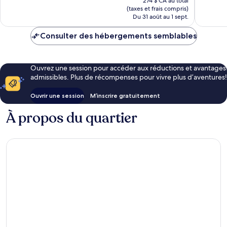
bien,
274 $ CA au total
1 142 avi
est
(taxes et frais compris)
772 avis
de
Du 31 août au 1 sept.
218 $ CA
Consulter des hébergements semblables
Ouvrez une session pour accéder aux réductions et avantages
admissibles. Plus de récompenses pour vivre plus d’aventures!
Ouvrir une session
M’inscrire gratuitement
À propos du quartier