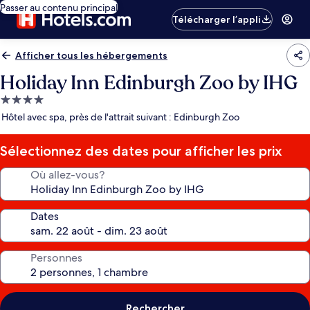
Passer au contenu principal
Télécharger l’appli
Afficher tous les hébergements
Holiday Inn Edinburgh Zoo by IHG
Hébergement
4.0 étoiles
Hôtel avec spa, près de l'attrait suivant : Edinburgh Zoo
Sélectionnez des dates pour afficher les prix
Où allez-vous?
Dates
Personnes
Rechercher