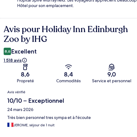
Hôtel pour son emplacement.
Avis pour Holiday Inn Edinburgh
Avis
Zoo by IHG
Excellent
8,6
1 518 avis
8,6
8,4
9,0
Propreté
Commodités
Service et personnel
Avis
Avis vérifié
10/10 – Exceptionnel
24 mars 2026
Très bien personnel tres sympa et à l'écoute
JEROME, séjour de 1 nuit