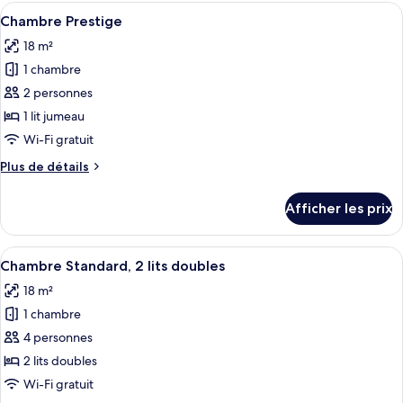
Standard
Afficher
Une chambre d’hôtel avec un grand lit,
9
Chambre Prestige
toutes
18 m²
les
1 chambre
photos
pour
2 personnes
ce
1 lit jumeau
type
Wi-Fi gratuit
de
Plus
Plus de détails
chambre :
de
Chambre
détails
Afficher les prix
pour
Prestige
Chambre
Prestige
Afficher
Une chambre d’hôtel avec deux lits, un
8
Chambre Standard, 2 lits doubles
toutes
18 m²
les
1 chambre
photos
pour
4 personnes
ce
2 lits doubles
type
Wi-Fi gratuit
de