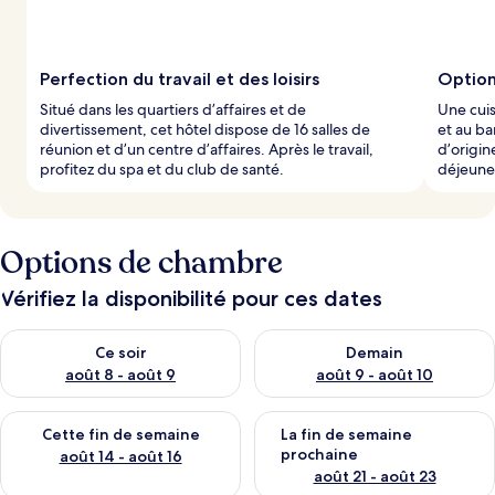
Perfection du travail et des loisirs
Option
Situé dans les quartiers d’affaires et de
Une cuis
divertissement, cet hôtel dispose de 16 salles de
et au ba
réunion et d’un centre d’affaires. Après le travail,
d’origin
profitez du spa et du club de santé.
déjeuner
Options de chambre
Vérifiez la disponibilité pour ces dates
Vérifier la disponibilité pour ce soir août 8 - août 9
Vérifier la disponibilité pour 
Ce soir
Demain
août 8 - août 9
août 9 - août 10
Vérifier la disponibilité pour cette fin de semaine août 14 - aoû
Vérifier la disponibilité pour 
Cette fin de semaine
La fin de semaine
prochaine
août 14 - août 16
août 21 - août 23