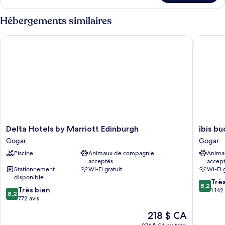
Chambre
2
Standard,
Hébergements similaires
lits
2
jumeaux
lits
Delta Hotels by Marriott Edinburgh
ibis bud
jumeaux
Delta
ibis
Delta Hotels by Marriott Edinburgh
ibis b
Hotels
budget
Gogar
Gogar
by
Edinbur
Piscine
Animaux de compagnie
Anima
Marriott
Park
acceptés
accep
Edinburgh
Gogar
Stationnement
Wi-Fi gratuit
Wi-Fi 
Gogar
disponible
8.2
Trè
8,2
8.2
Très bien
sur
1 142
8,2
sur
772 avis
10,
10,
Très
Le
218 $ CA
Très
bien,
prix