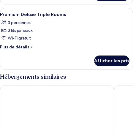
chambre :
Deluxe
Deluxe
Triple
Afficher
Minibar, coffre-fort, bureau, rideaux
6
Triple
Room
Premium Deluxe Triple Rooms
toutes
Room
3 personnes
les
3 lits jumeaux
photos
pour
Wi-Fi gratuit
ce
Plus
Plus de détails
type
de
détails
de
Afficher les prix
pour
chambre :
Premium
Premium
Deluxe
Hébergements similaires
Deluxe
Triple
Rooms
Triple
Grand China Bangkok
ASAI Ba
Rooms