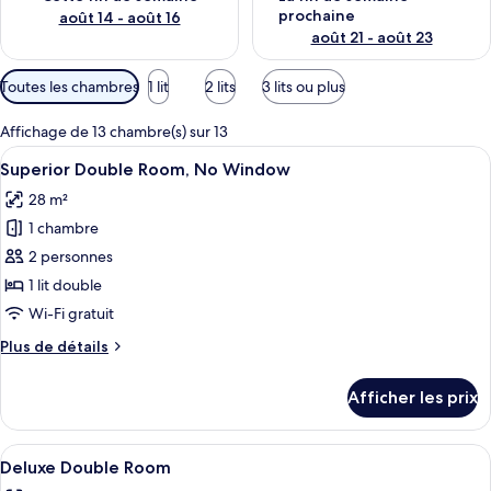
prochaine
août 14 - août 16
août 21 - août 23
Filtres
Toutes les chambres
1 lit
2 lits
3 lits ou plus
disponibles
pour
Affichage de 13 chambre(s) sur 13
les
Afficher
Une chambre d’hôtel avec un grand lit
7
Superior Double Room, No Window
chambres
toutes
28 m²
les
1 chambre
photos
pour
2 personnes
ce
1 lit double
type
Wi-Fi gratuit
de
Plus
Plus de détails
chambre :
de
Superior
détails
Afficher les prix
pour
Double
Superior
Room,
Double
Afficher
Deluxe Double Room | Minibar, coffre-
No
5
Room,
Deluxe Double Room
toutes
Window
No