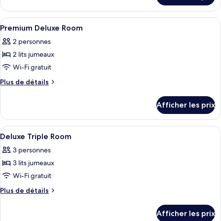
Superior
Superior
Twin
Twin
Afficher
Minibar, coffre-fort, bureau, rideaux
Room,
4
Room,
Premium Deluxe Room
toutes
No
No
2 personnes
Window
les
Window
2 lits jumeaux
photos
pour
Wi-Fi gratuit
ce
Plus
Plus de détails
type
de
détails
de
Afficher les prix
pour
chambre :
Premium
Premium
Deluxe
Afficher
Minibar, coffre-fort, bureau, rideaux
5
Deluxe
Room
Deluxe Triple Room
toutes
Room
3 personnes
les
3 lits jumeaux
photos
pour
Wi-Fi gratuit
ce
Plus
Plus de détails
type
de
détails
de
Afficher les prix
pour