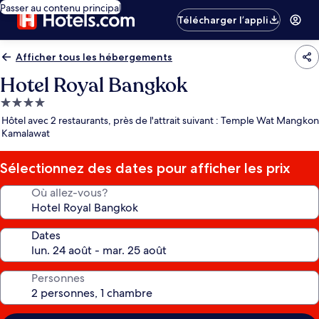
Passer au contenu principal
Télécharger l’appli
Afficher tous les hébergements
Hotel Royal Bangkok
Hébergement
4.0 étoiles
Hôtel avec 2 restaurants, près de l'attrait suivant : Temple Wat Mangkon
Kamalawat
Sélectionnez des dates pour afficher les prix
Où allez-vous?
Dates
Personnes