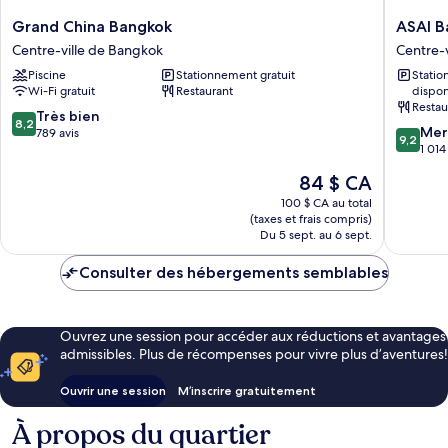
Grand
ASAI
Grand China Bangkok
ASAI B
China
Bangko
Centre-ville de Bangkok
Centre-
Bangkok
Chinato
Piscine
Stationnement gratuit
Stati
Centre-
Centre-
Wi-Fi gratuit
Restaurant
dispon
ville
ville
Restau
de
de
8.2
Très bien
8,2
9.2
Bangkok
Bangko
Mer
sur
789 avis
9,2
sur
1 014
10,
10,
Très
Le
84 $ CA
Merveill
bien,
prix
1 014 avi
100 $ CA au total
789 avis
est
(taxes et frais compris)
de
Du 5 sept. au 6 sept.
84 $ CA
Consulter des hébergements semblables
Ouvrez une session pour accéder aux réductions et avantages
admissibles. Plus de récompenses pour vivre plus d’aventures!
Ouvrir une session
M’inscrire gratuitement
À propos du quartier