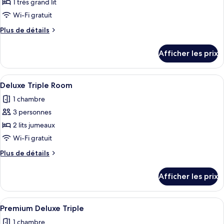
ce
1 très grand lit
type
Wi-Fi gratuit
de
Plus
Plus de détails
chambre :
de
Apartment
détails
Afficher les prix
pour
Suite
Apartment
Suite
Afficher
Une chambre d’hôtel avec deux lits, un
4
Deluxe Triple Room
toutes
1 chambre
les
3 personnes
photos
pour
2 lits jumeaux
ce
Wi-Fi gratuit
type
Plus
Plus de détails
de
de
chambre :
détails
Afficher les prix
pour
Deluxe
Deluxe
Triple
Triple
Afficher
Une chambre d’hôtel avec deux lits sim
Room
4
Room
Premium Deluxe Triple
toutes
1 chambre