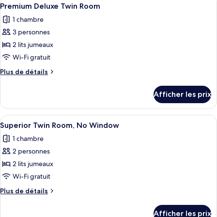
Afficher
Room
5
Room
Premium Deluxe Twin Room
toutes
1 chambre
les
3 personnes
photos
pour
2 lits jumeaux
ce
Wi-Fi gratuit
type
Plus
Plus de détails
de
de
chambre :
détails
Afficher les prix
pour
Premium
Premium
Deluxe
Deluxe
Afficher
Une chambre d’hôtel avec deux lits, u
Twin
3
Twin
Superior Twin Room, No Window
toutes
Room
Room
1 chambre
les
2 personnes
photos
pour
2 lits jumeaux
ce
Wi-Fi gratuit
type
Plus
Plus de détails
de
de
chambre :
détails
Afficher les prix
pour