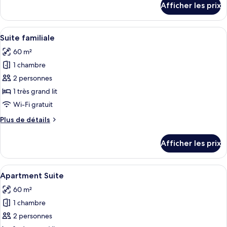
Afficher les prix
pour
Deluxe
Premium
Double
Deluxe
Afficher
Une chambre d’hôtel avec un grand lit,
Room
6
Double
Suite familiale
toutes
Room
60 m²
les
1 chambre
photos
pour
2 personnes
ce
1 très grand lit
type
Wi-Fi gratuit
de
Plus
Plus de détails
chambre :
de
Suite
détails
Afficher les prix
pour
familiale
Suite
familiale
Afficher
Une chambre d’hôtel avec un grand lit
7
Apartment Suite
toutes
60 m²
les
1 chambre
photos
pour
2 personnes