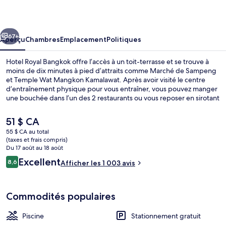
Royal
Bangkok
cédent
Suivant
67+
Aperçu
Chambres
Emplacement
Politiques
Hotel Royal Bangkok offre l’accès à un toit-terrasse et se trouve à
moins de dix minutes à pied d’attraits comme Marché de Sampeng
et Temple Wat Mangkon Kamalawat. Après avoir visité le centre
d’entraînement physique pour vous entraîner, vous pouvez manger
une bouchée dans l’un des 2 restaurants ou vous reposer en sirotant
un verre au bar-salon. Une piscine extérieure, un bar attenant à la
piscine et terrasse comptent parmi les autres points saillants. La
Le
51 $ CA
piscine et le personnel serviable sont des éléments très prisés par
prix
55 $ CA au total
les voyageurs. Le transport en commun se trouve à quelques
actuel
(taxes et frais compris)
minutes de marche : MRT Wat Mangkon Station se trouve
Piscine extérieure
est
Du 17 août au 18 août
à 3 minutes et Station de MRT Lamphong est à 11 minutes.
de 51 $ CA
Avis
Excellent
8,6
Afficher les 1 003 avis
8,6 sur 10 –
Commodités populaires
Piscine
Stationnement gratuit