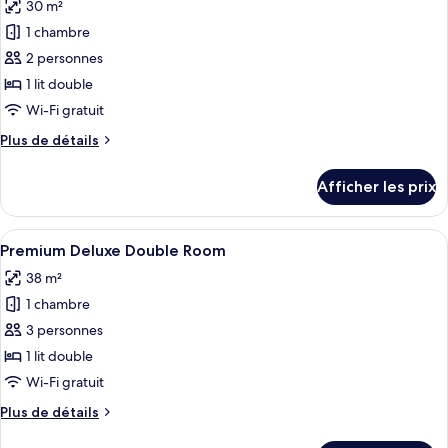
30 m²
Window
les
1 chambre
photos
pour
2 personnes
ce
1 lit double
type
Wi-Fi gratuit
de
Plus
Plus de détails
chambre :
de
Deluxe
détails
Afficher les prix
pour
Double
Deluxe
Room
Double
Afficher
Premium Deluxe Double Room | Minibar
4
Room
Premium Deluxe Double Room
toutes
38 m²
les
1 chambre
photos
pour
3 personnes
ce
1 lit double
type
Wi-Fi gratuit
de
Plus
Plus de détails
chambre :
de
Premium
détails