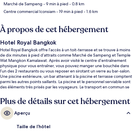
Marché de Sampeng
- 9 min à pied
- 0.8 km
Centre commercial Iconsiam
- 19 min à pied
- 1.6 km
À propos de cet hébergement
Hotel Royal Bangkok
Hotel Royal Bangkok offre l’accès à un toit-terrasse et se trouve à moins
de dix minutes à pied d’attraits comme Marché de Sampeng et Temple
Wat Mangkon Kamalawat. Après avoir visité le centre d’entraînement
physique pour vous entraîner, vous pouvez manger une bouchée dans
l’un des 2 restaurants ou vous reposer en sirotant un verre au bar-salon.
Une piscine extérieure, un bar attenant à la piscine et terrasse comptent
parmi les autres points saillants. La piscine et le personnel serviable sont
des éléments très prisés par les voyageurs. Le transport en commun se
trouve à quelques minutes de marche : MRT Wat Mangkon Station se
trouve à 3 minutes et Station de MRT Lamphong est à 11 minutes.
Plus de détails sur cet hébergement
Aperçu
Taille de l’hôtel