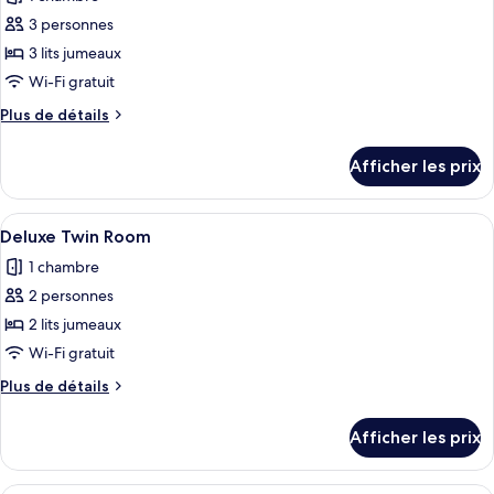
les
3 personnes
photos
pour
3 lits jumeaux
ce
Wi-Fi gratuit
type
Plus
Plus de détails
de
de
chambre :
détails
Afficher les prix
pour
Premium
Premium
Deluxe
Deluxe
Afficher
Une chambre d’hôtel avec deux lits, u
Triple
6
Triple
Deluxe Twin Room
toutes
1 chambre
les
2 personnes
photos
pour
2 lits jumeaux
ce
Wi-Fi gratuit
type
Plus
Plus de détails
de
de
chambre :
détails
Afficher les prix
pour
Deluxe
Deluxe
Twin
Twin
Une chambre d’hôtel avec deux lits, u