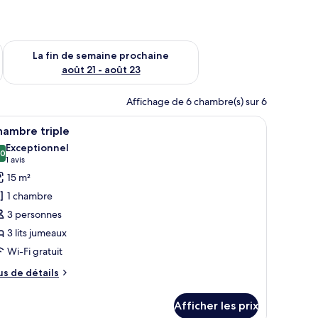
n de semaine août 14 - août 16
Vérifier la disponibilité pour la fin de semaine prochaine août
La fin de semaine prochaine
août 21 - août 23
Affichage de 6 chambre(s) sur 6
 deux tables de chevet, un bureau, une chaise et un tapis à motifs.
fficher
Une chambre d’hôtel avec deux lits, une table
6
hambre triple
outes
Exceptionnel
s
,0
10,0 sur 10
(1 avis)
1 avis
hotos
15 m²
our
1 chambre
e
3 personnes
ype
3 lits jumeaux
e
Wi-Fi gratuit
hambre :
hambre
us
us de détails
iple
e
tails
Afficher les prix
ur