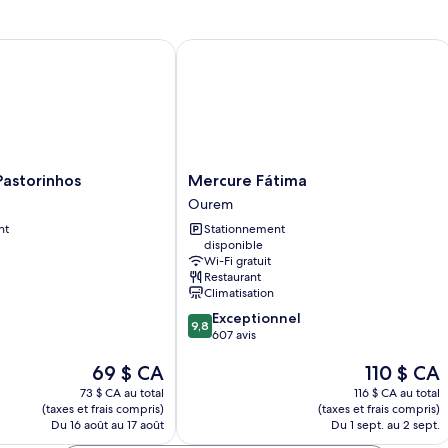
storinhos
Mercure Fátima
Mercure
 Pastorinhos
Mercure Fátima
Fátima
Ourem
Ourem
nt
Stationnement
disponible
Wi-Fi gratuit
Restaurant
Climatisation
9.8
Exceptionnel
9,8
sur
607 avis
10,
Le
Le
69 $ CA
110 $ CA
Exceptionnel,
prix
prix
607 avis
73 $ CA au total
116 $ CA au total
est
est
(taxes et frais compris)
(taxes et frais compris)
de
de
Du 16 août au 17 août
Du 1 sept. au 2 sept.
69 $ CA
110 $ CA