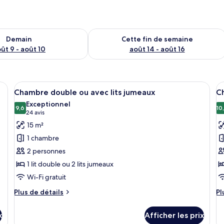
sponibilité pour demain août 9 - août 10
Vérifier la disponibilité pour cette fi
Demain
Cette fin de semaine
ût 9 - août 10
août 14 - août 16
bureau, rideaux d’obscurcissement, système d’insonorisation
Afficher
Une chambre d’hôtel avec un grand lit,
A
12
Chambre double ou avec lits jumeaux
C
toutes
t
Exceptionnel
les
9,6
le
10
9,6 sur 10
(24 avis)
24 avis
photos
p
15 m²
pour
p
1 chambre
ce
c
2 personnes
type
t
1 lit double ou 2 lits jumeaux
de
d
Wi-Fi gratuit
chambre :
c
Chambre
C
Plus
Pl
Plus de détails
Pl
double
de
tr
d
détails
dé
ou
x
Afficher les prix
pour
po