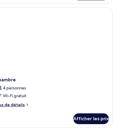
hambre
iple
hambre
4 personnes
Wi-Fi gratuit
us
us de détails
e
tails
Afficher les prix
ur
hambre