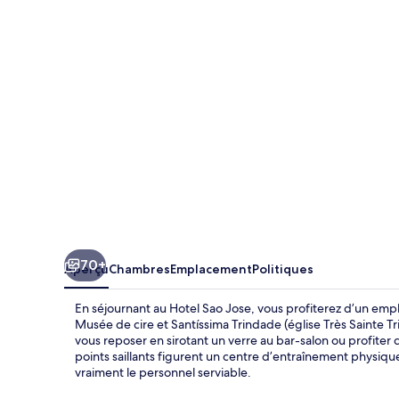
Sao
Jose
70+
Aperçu
Chambres
Emplacement
Politiques
En séjournant au Hotel Sao Jose, vous profiterez d’un emp
Musée de cire et Santíssima Trindade (église Très Sainte T
vous reposer en sirotant un verre au bar-salon ou profiter
points saillants figurent un centre d’entraînement physiqu
vraiment le personnel serviable.