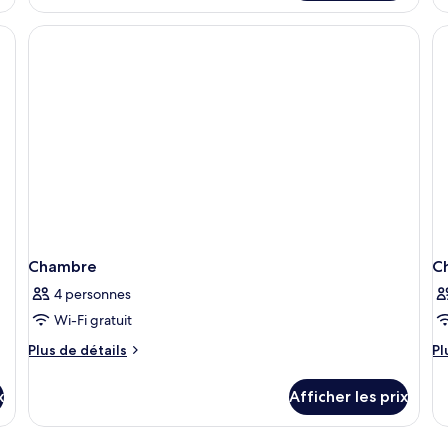
avec
Chambre
C
lits
double
tr
ou
jumeaux
avec
lits
jumeaux
Chambre
C
4 personnes
Wi-Fi gratuit
Plus
Pl
Plus de détails
Pl
de
d
détails
dé
x
Afficher les prix
pour
po
Chambre
C