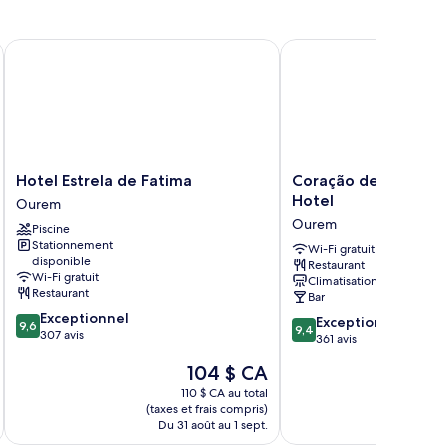
Hotel Estrela de Fatima
Coração de Fátima Bou
Hotel
Coração
Hotel Estrela de Fatima
Coração de Fátima 
Estrela
de
Hotel
Ourem
de
Fátima
Ourem
Piscine
Fatima
Boutique
Stationnement
Ourem
Hotel
Wi-Fi gratuit
disponible
Restaurant
Ourem
Wi-Fi gratuit
Climatisation
Restaurant
Bar
9.6
Exceptionnel
9.4
Exceptionnel
9,6
9,4
sur
307 avis
sur
361 avis
10,
10,
Le
104 $ CA
Exceptionnel,
Exceptionnel,
prix
307 avis
361 avis
110 $ CA au total
est
(taxes et frais compris)
(taxe
de
Du 31 août au 1 sept.
Du 
104 $ CA