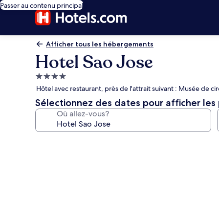
Passer au contenu principal
Afficher tous les hébergements
Hotel Sao Jose
Hébergement
4.0 étoiles
Hôtel avec restaurant, près de l'attrait suivant : Musée de ci
Sélectionnez des dates pour afficher les 
Où allez-vous?
Galerie
de
photos
de
l’hébergement
Hotel