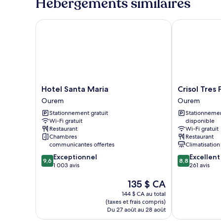
Hébergements similaires
Hotel Santa Maria
Crisol Tres Pa
Hotel
Crisol
Hotel Santa Maria
Crisol Tres
Santa
Tres
Ourem
Ourem
Maria
Pastorinhos
Stationnement gratuit
Stationneme
Ourem
Ourem
Wi-Fi gratuit
disponible
Restaurant
Wi-Fi gratuit
Chambres
Restaurant
communicantes offertes
Climatisation
9.6
8.8
Exceptionnel
Excellent
9,6
8,8
sur
sur
1 003 avis
261 avis
10,
10,
Le
135 $ CA
Exceptionnel,
Excellent,
prix
1 003 avis
261 avis
144 $ CA au total
est
(taxes et frais compris)
de
Du 27 août au 28 août
135 $ CA