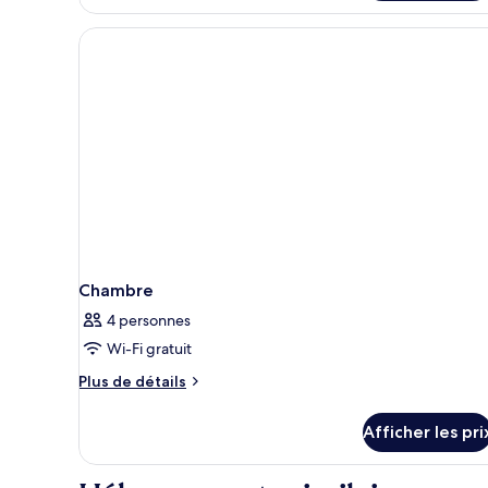
Chambre
simple
Chambre
4 personnes
Wi-Fi gratuit
Plus
Plus de détails
de
détails
Afficher les pri
pour
Chambre