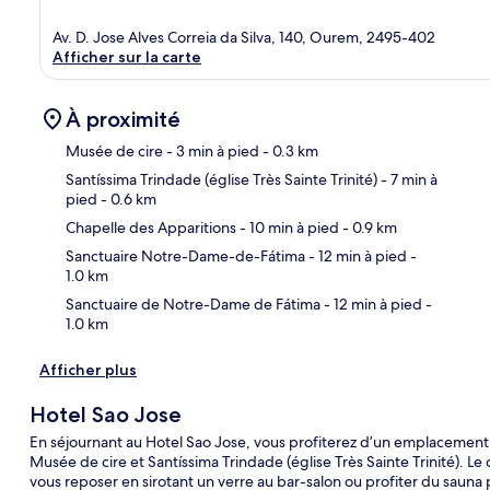
Av. D. Jose Alves Correia da Silva, 140, Ourem, 2495-402
Afficher sur la carte
À proximité
Musée de cire
- 3 min à pied
- 0.3 km
Santíssima Trindade (église Très Sainte Trinité)
- 7 min à
pied
- 0.6 km
Car
Chapelle des Apparitions
- 10 min à pied
- 0.9 km
Sanctuaire Notre-Dame-de-Fátima
- 12 min à pied
-
1.0 km
Sanctuaire de Notre-Dame de Fátima
- 12 min à pied
-
1.0 km
Afficher plus
Hotel Sao Jose
En séjournant au Hotel Sao Jose, vous profiterez d’un emplacement 
Musée de cire et Santíssima Trindade (église Très Sainte Trinité). 
vous reposer en sirotant un verre au bar-salon ou profiter du sauna 