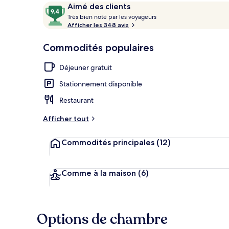
Avis
9,4
Aimé des clients
T
sur
Très bien noté par les voyageurs
r
Afficher les 348 avis
10,
Vue aérienne
è
Aimé
s
Commodités populaires
des
clients
b
Déjeuner gratuit
i
e
Stationnement disponible
n
Restaurant
n
o
Afficher tout
t
é
Commodités principales
(12)
p
a
r
Comme à la maison
(6)
l
e
s
Options de chambre
v