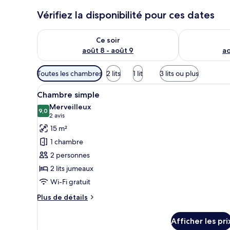
o
Vérifiez la disponibilité pour ces dates
y
a
Vérifier la disponibilité pour ce soir août 8 - août 9
Vérifier la di
g
Ce soir
e
août 8 - août 9
ao
u
r
Filtres
s
Toutes les chambres
2 lits
1 lit
3 lits ou plus
disponibles
Afficher
Chambre simple | Coffre-fort, 
pour
8
Chambre simple
toutes
les
Merveilleux
les
9,0
chambres
9,0 sur 10
(2 avis)
2 avis
photos
15 m²
pour
1 chambre
ce
2 personnes
type
2 lits jumeaux
de
Wi-Fi gratuit
chambre :
Chambre
Plus
Plus de détails
simple
de
détails
Afficher les pri
pour