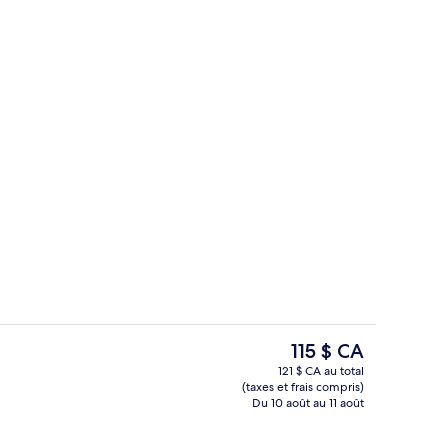
Extérieur
Le
115 $ CA
prix
121 $ CA au total
actuel
(taxes et frais compris)
l’entrée
Extérieur
est
Du 10 août au 11 août
de 115 $ CA