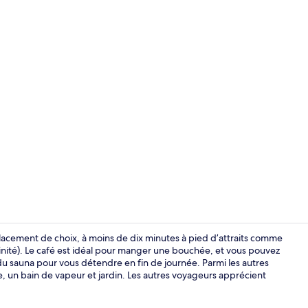
Restaurant
lacement de choix, à moins de dix minutes à pied d’attraits comme
rinité). Le café est idéal pour manger une bouchée, et vous pouvez
 du sauna pour vous détendre en fin de journée. Parmi les autres
Intérieur de 
e, un bain de vapeur et jardin. Les autres voyageurs apprécient