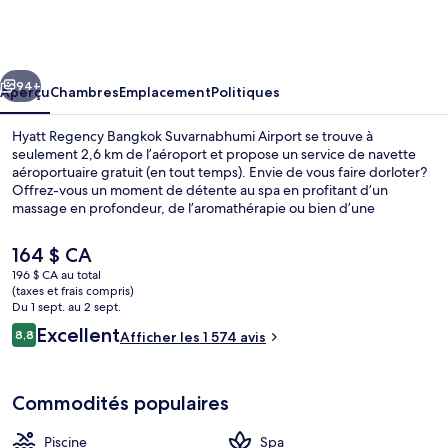
Hyatt
Regency
Bangkok
cédent
Suivant
Suvarnabhumi
94+
Aperçu
Chambres
Emplacement
Politiques
Airport
Hyatt Regency Bangkok Suvarnabhumi Airport se trouve à
seulement 2,6 km de l’aéroport et propose un service de navette
aéroportuaire gratuit (en tout temps). Envie de vous faire dorloter?
Offrez-vous un moment de détente au spa en profitant d’un
massage en profondeur, de l’aromathérapie ou bien d’une
manucure ou d’une pédicure. Goûtez ensuite à la cuisine chinoise
de Golden Village, un des 4 restaurants, qui sert le dîner et le
Le
164 $ CA
souper. Parmi les points saillants figurent 3 bars-salons, une piscine
prix
196 $ CA au total
extérieure et un bar attenant à la piscine. Les autres voyageurs
actuel
(taxes et frais compris)
adorent la piscine et les lits confortables. L’hébergement se situe à
Piscine extérieure, accès possible de 6 
est
Du 1 sept. au 2 sept.
quelques minutes de marche du transport en commun : Station de
de 164 $ CA
Avis
Excellent
Airport Rail Link Suvarnabhum se trouve à 3 minutes.
8,8
Afficher les 1 574 avis
8,8 sur 10 –
Commodités populaires
Piscine
Spa