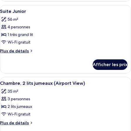
1
1
Afficher
Une chambre d’hôtel avec un lit, un can
très
6
très
Suite Junior
toutes
grand
grand
56 m²
lit,
les
lit,
vue
4 personnes
photos
vue
sur
pour
1 très grand lit
sur
la
ce
piscine
Wi-Fi gratuit
la
type
piscine
Plus
Plus de détails
de
de
chambre :
détails
Afficher les prix
pour
Suite
Suite
Junior
Junior
Afficher
Une chambre d’hôtel avec un lit, un bu
9
Chambre, 2 lits jumeaux (Airport View)
toutes
35 m²
les
3 personnes
photos
pour
2 lits jumeaux
ce
Wi-Fi gratuit
type
Plus
Plus de détails
de
de