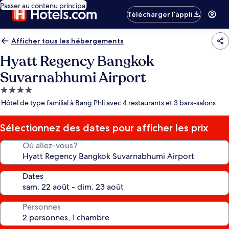
Passer au contenu principal
Télécharger l’appli
Afficher tous les hébergements
Hyatt Regency Bangkok
Suvarnabhumi Airport
Hébergement
4.0 étoiles
Hôtel de type familial à Bang Phli avec 4 restaurants et 3 bars-salons
Sélectionnez des dates pour afficher les prix
Où allez-vous?
Dates
Personnes