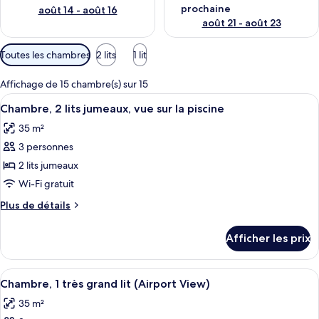
prochaine
août 14 - août 16
août 21 - août 23
Filtres
Toutes les chambres
2 lits
1 lit
disponibles
pour
Affichage de 15 chambre(s) sur 15
les
Afficher
Une chambre d’hôtel équipée d’un lit, d
5
Chambre, 2 lits jumeaux, vue sur la piscine
chambres
toutes
35 m²
les
3 personnes
photos
pour
2 lits jumeaux
ce
Wi-Fi gratuit
type
Plus
Plus de détails
de
de
chambre :
détails
Afficher les prix
pour
Chambre,
Chambre,
2
2
Afficher
Une chambre d’hôtel comprenant un lit
lits
7
lits
Chambre, 1 très grand lit (Airport View)
toutes
jumeaux,
jumeaux,
35 m²
vue
les
vue