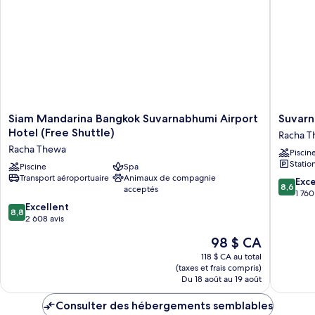
Siam
Suvarna
Siam Mandarina Bangkok Suvarnabhumi Airport
Suvarn
Mandarina
Ville
Hotel (Free Shuttle)
Racha 
Bangkok
Airport
Racha Thewa
Piscin
Suvarnabhumi
Hotel
Statio
Airport
Piscine
Spa
Racha
Transport aéroportuaire
Animaux de compagnie
Hotel
Thewa
8.6
Exce
8,6
acceptés
(Free
sur
1 760
Shuttle)
8.8
10,
Excellent
8,8
Racha
sur
Excellen
2 608 avis
Thewa
10,
1 760 avi
Le
98 $ CA
Excellent,
prix
2 608 avis
118 $ CA au total
est
(taxes et frais compris)
de
Du 18 août au 19 août
98 $ CA
Consulter des hébergements semblables