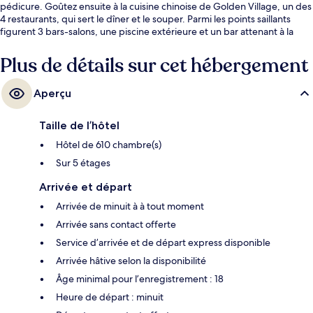
pédicure. Goûtez ensuite à la cuisine chinoise de Golden Village, un des
4 restaurants, qui sert le dîner et le souper. Parmi les points saillants
figurent 3 bars-salons, une piscine extérieure et un bar attenant à la
piscine. Les autres voyageurs adorent la piscine et les lits confortables.
L’hébergement se situe à quelques minutes de marche du transport en
Plus de détails sur cet hébergement
commun : Station de Airport Rail Link Suvarnabhum se trouve
à 3 minutes.
Aperçu
Taille de l’hôtel
Hôtel de 610 chambre(s)
Sur 5 étages
Arrivée et départ
Arrivée de minuit à à tout moment
Arrivée sans contact offerte
Service d’arrivée et de départ express disponible
Arrivée hâtive selon la disponibilité
Âge minimal pour l’enregistrement : 18
Heure de départ : minuit