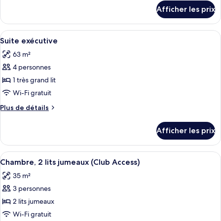
chambre :
détails
Afficher les prix
pour
Chambre,
Chambre,
2
2
Afficher
Une chambre d’hôtel équipée d’un lit, 
lits
5
lits
Suite exécutive
toutes
jumeaux
jumeaux
63 m²
(Airport
les
(Airport
View)
4 personnes
photos
View)
pour
1 très grand lit
ce
Wi-Fi gratuit
type
Plus
Plus de détails
de
de
chambre :
détails
Afficher les prix
pour
Suite
Suite
exécutive
exécutive
Afficher
Une chambre d’hôtel comprenant un lit
6
Chambre, 2 lits jumeaux (Club Access)
toutes
35 m²
les
3 personnes
photos
pour
2 lits jumeaux
ce
Wi-Fi gratuit