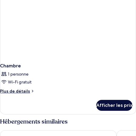
Chambre
1 personne
Wi-Fi gratuit
Plus
Plus de détails
de
détails
Afficher les prix
pour
Chambre
Hébergements similaires
Siam Mandarina Bangkok Suvarnabhumi Airport Hotel (Free Sh
Suvarnab