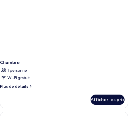
Chambre
1 personne
Wi-Fi gratuit
Plus
Plus de détails
de
détails
Afficher les prix
pour
Chambre