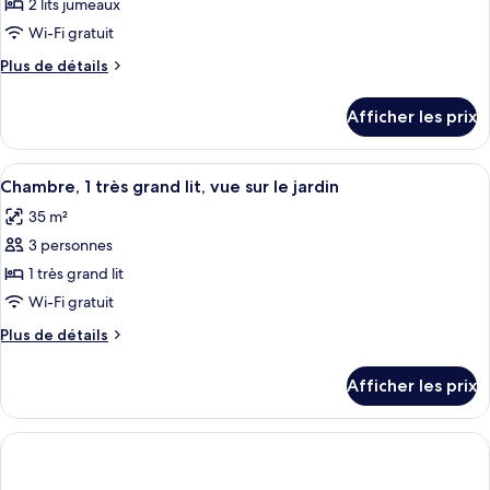
pour
2 lits jumeaux
Access)
ce
Wi-Fi gratuit
type
Plus
Plus de détails
de
de
chambre :
détails
Afficher les prix
pour
Chambre,
Chambre,
2
2
Afficher
Une chambre d’hôtel avec un grand lit
lits
6
lits
Chambre, 1 très grand lit, vue sur le jardin
toutes
jumeaux,
jumeaux,
35 m²
vue
les
vue
sur
3 personnes
photos
sur
le
pour
1 très grand lit
le
jardin
ce
Wi-Fi gratuit
jardin
type
Plus
Plus de détails
de
de
chambre :
détails
Afficher les prix
pour
Chambre,
Chambre,
1
1
très
très
grand
grand