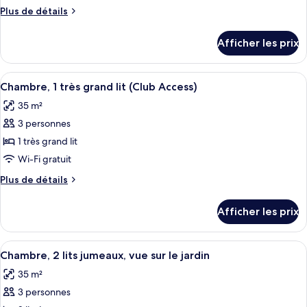
type
Plus
Plus de détails
de
de
chambre :
détails
Afficher les prix
pour
Chambre,
Chambre,
2
2
Afficher
Une chambre d’hôtel comprenant un lit
lits
6
lits
Chambre, 1 très grand lit (Club Access)
toutes
jumeaux
jumeaux
35 m²
(Club
les
(Club
Access)
3 personnes
photos
Access)
pour
1 très grand lit
ce
Wi-Fi gratuit
type
Plus
Plus de détails
de
de
chambre :
détails
Afficher les prix
pour
Chambre,
Chambre,
1
1
Afficher
Une chambre d’hôtel avec deux lits, u
très
5
très
Chambre, 2 lits jumeaux, vue sur le jardin
toutes
grand
grand
35 m²
lit
les
lit
(Club
3 personnes
photos
(Club
Access)