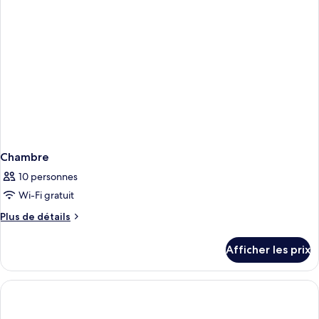
lit,
lit,
vue
vue
sur
sur
le
jardin
le
jardin
Chambre
10 personnes
Wi-Fi gratuit
Plus
Plus de détails
de
détails
Afficher les prix
pour
Chambre