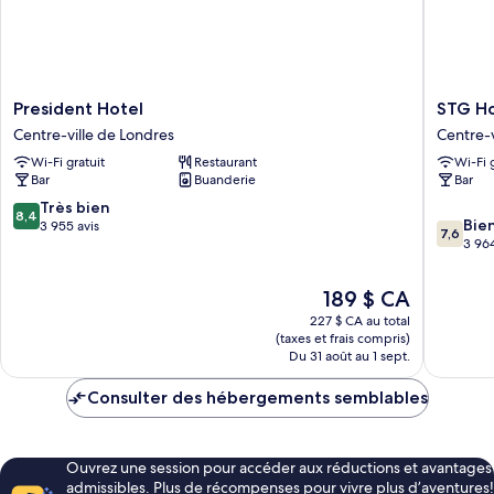
President
STG
President Hotel
STG Ho
Hotel
Hotel
Centre-ville de Londres
Centre-v
Centre-
London
Wi-Fi gratuit
Restaurant
Wi-Fi 
ville
Oxford
Bar
Buanderie
Bar
de
Street
Londres
Centre-
8.4
Très bien
8,4
7.6
ville
Bie
sur
3 955 avis
7,6
sur
de
3 964
10,
10,
Londres
Très
Bien,
bien,
Le
189 $ CA
3 964 av
3 955 avis
prix
227 $ CA au total
est
(taxes et frais compris)
de
Du 31 août au 1 sept.
189 $ CA
Consulter des hébergements semblables
Ouvrez une session pour accéder aux réductions et avantages
admissibles. Plus de récompenses pour vivre plus d’aventures!