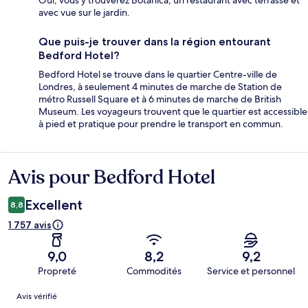
Oui, vous y trouverez Botanica, un restaurant avec terrasse et
avec vue sur le jardin.
Que puis-je trouver dans la région entourant
Bedford Hotel?
Bedford Hotel se trouve dans le quartier Centre-ville de
Londres, à seulement 4 minutes de marche de Station de
métro Russell Square et à 6 minutes de marche de British
Museum. Les voyageurs trouvent que le quartier est accessible
à pied et pratique pour prendre le transport en commun.
Avis pour Bedford Hotel
Avis
Excellent
8,8
1 757 avis
9,0
8,2
9,2
Propreté
Commodités
Service et personnel
Avis
Avis vérifié