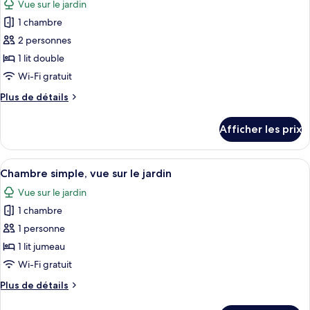
Vue sur le jardin
les
1 chambre
photos
pour
2 personnes
ce
1 lit double
type
Wi-Fi gratuit
de
Plus
Plus de détails
chambre :
de
Chambre
détails
Afficher les prix
pour
double,
Chambre
vue
double,
Afficher
Un espace extérieur aménagé pour les r
sur
10
vue
Chambre simple, vue sur le jardin
toutes
le
sur
Vue sur le jardin
le
les
jardin
jardin
1 chambre
photos
pour
1 personne
ce
1 lit jumeau
type
Wi-Fi gratuit
de
Plus
Plus de détails
chambre :
de
Chambre
détails