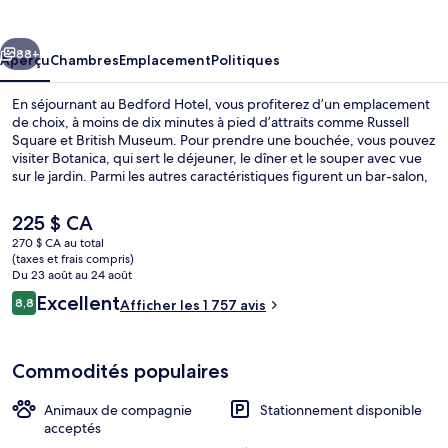
Hotel
cédent
Suivant
88+
Aperçu
Chambres
Emplacement
Politiques
En séjournant au Bedford Hotel, vous profiterez d’un emplacement
de choix, à moins de dix minutes à pied d’attraits comme Russell
Square et British Museum. Pour prendre une bouchée, vous pouvez
visiter Botanica, qui sert le déjeuner, le dîner et le souper avec vue
sur le jardin. Parmi les autres caractéristiques figurent un bar-salon,
terrasse et jardin. Les autres voyageurs apprécient l’emplacement
central pour les sites touristiques, mais aussi pour la proximité au
Le
225 $ CA
transport en commun : Station de métro Russell Square est
prix
270 $ CA au total
à 4 minutes à pied et Station de métro Holborn, à 6 minutes à pied.
actuel
(taxes et frais compris)
Déjeuner, dîner et souper servis sur pl
est
Du 23 août au 24 août
de 225 $ CA
Avis
Excellent
8,8
Afficher les 1 757 avis
8,8 sur 10 –
Commodités populaires
Animaux de compagnie
Stationnement disponible
acceptés