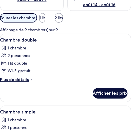
août 14 - août 16
Filtres
Toutes les chambres
1 lit
2 lits
disponibles
pour
Affichage de 9 chambre(s) sur 9
les
Afficher
Une chambre d’hôtel équipée d’un lit, 
10
Chambre double
chambres
toutes
1 chambre
les
2 personnes
photos
pour
1 lit double
ce
Wi-Fi gratuit
type
Plus
Plus de détails
de
de
chambre :
détails
Afficher les prix
pour
Chambre
Chambre
double
double
Afficher
Une chambre d’hôtel comprenant un lit
7
Chambre simple
toutes
1 chambre
les
1 personne
photos