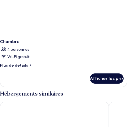
Chambre
4 personnes
Wi-Fi gratuit
Plus
Plus de détails
de
détails
Afficher les prix
pour
Chambre
Hébergements similaires
President Hotel
STG Hote