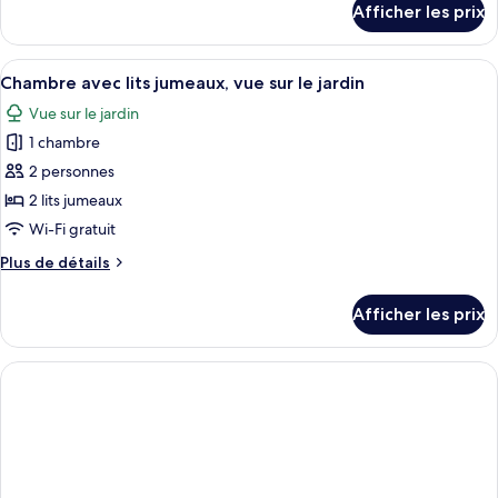
Afficher les prix
pour
simple,
Chambre
vue
simple,
Afficher
Un espace extérieur aménagé pour les r
sur
12
vue
Chambre avec lits jumeaux, vue sur le jardin
toutes
le
sur
Vue sur le jardin
le
les
jardin
jardin
1 chambre
photos
pour
2 personnes
ce
2 lits jumeaux
type
Wi-Fi gratuit
de
Plus
Plus de détails
chambre :
de
Chambre
détails
Afficher les prix
pour
avec
Chambre
lits
avec
jumeaux,
lits
vue
jumeaux,
vue
sur
sur
le
le
jardin
jardin