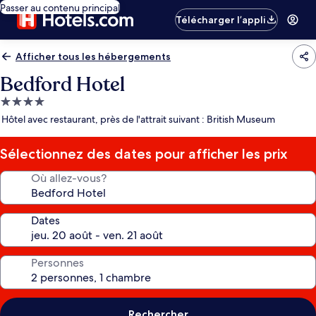
Passer au contenu principal
Télécharger l’appli
Afficher tous les hébergements
Bedford Hotel
Hébergement
4.0 étoiles
Hôtel avec restaurant, près de l'attrait suivant : British Museum
Sélectionnez des dates pour afficher les prix
Où allez-vous?
Dates
Personnes
Rechercher