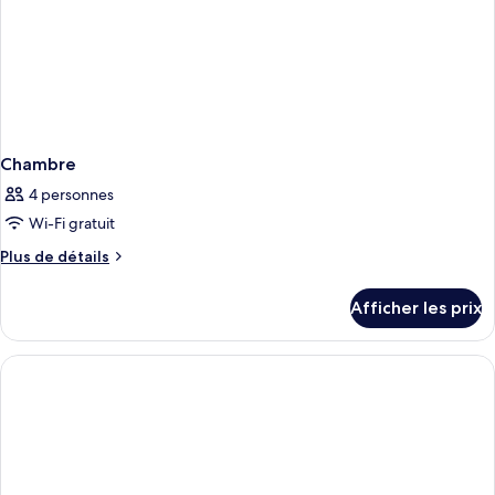
Chambre
4 personnes
Wi-Fi gratuit
Plus
Plus de détails
de
détails
Afficher les prix
pour
Chambre