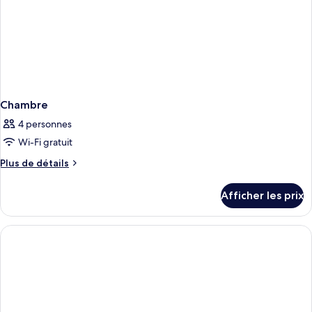
Chambre
4 personnes
Wi-Fi gratuit
Plus
Plus de détails
de
détails
Afficher les prix
pour
Chambre