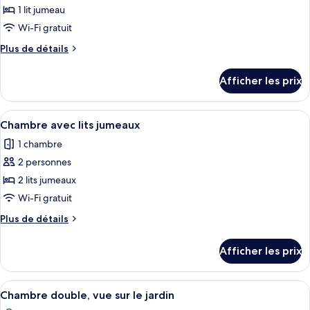
pour
1 lit jumeau
ce
Wi-Fi gratuit
type
Plus
Plus de détails
de
de
chambre :
détails
Afficher les prix
pour
Chambre
Chambre
simple
simple
Afficher
Une chambre d’hôtel avec deux lits, un
11
Chambre avec lits jumeaux
toutes
1 chambre
les
2 personnes
photos
pour
2 lits jumeaux
ce
Wi-Fi gratuit
type
Plus
Plus de détails
de
de
chambre :
détails
Afficher les prix
pour
Chambre
Chambre
avec
avec
Afficher
Un espace extérieur aménagé pour les r
lits
14
lits
Chambre double, vue sur le jardin
toutes
jumeaux
jumeaux