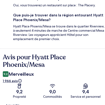
Oui, vous trouverez un restaurant sur place : The Placery.
Que puis-je trouver dans la région entourant Hyatt
Place Phoenix/Mesa?
Hyatt Place Phoenix/Mesa se trouve dans le quartier Riverview,
à seulement 4 minutes de marche de Centre commercial Mesa
Riverview. Les voyageurs apprécient Hôtel pour son
emplacement de premier choix.
Avis pour Hyatt Place
Avis
Phoenix/Mesa
Merveilleux
9,2
1 966 avis
9,2
9,0
9,4
Propreté
Commodités
Service et personnel
Avis