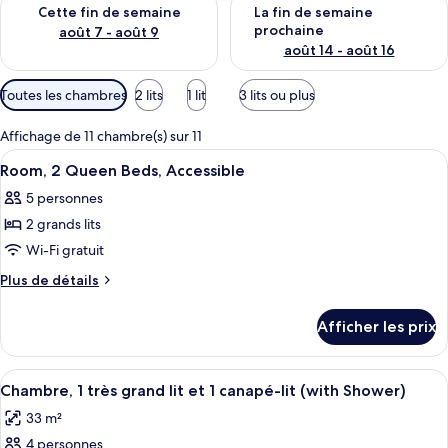
Vérifier la disponibilité pour cette fin de semaine août 7 - aoû
Vérifier la disponibilité pour 
Cette fin de semaine
La fin de semaine
prochaine
août 7 - août 9
août 14 - août 16
Filtres
Toutes les chambres
2 lits
1 lit
3 lits ou plus
disponibles
pour
Affichage de 11 chambre(s) sur 11
les
Afficher
Une chambre d’hôtel équipée d’un lit, 
3
Room, 2 Queen Beds, Accessible
chambres
toutes
5 personnes
les
2 grands lits
photos
pour
Wi-Fi gratuit
ce
Plus
Plus de détails
type
de
détails
de
Afficher les prix
pour
chambre :
Room,
Room,
2
Afficher
Une chambre d’hôtel avec un lit, un ca
4
2
Queen
Chambre, 1 très grand lit et 1 canapé-lit (with Shower)
toutes
Beds,
Queen
33 m²
Accessible
les
Beds,
4 personnes