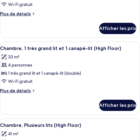
à
mobilité
type
Wi-Fi gratuit
mobilité
réduite
de
Plus
Plus de détails
réduite
chambre :
de
détails
Chambre,
Afficher les prix
pour
2
Chambre,
grands
2
Afficher
Une chambre d’hôtel avec un lit, un ca
4
lits,
grands
Chambre, 1 très grand lit et 1 canapé-lit (High Floor)
toutes
lits,
accessible
33 m²
accessible
les
aux
aux
4 personnes
photos
personnes
personnes
pour
1 très grand lit et 1 canapé-lit (double)
à
à
ce
mobilité
Wi-Fi gratuit
mobilité
réduite
type
réduite
Plus
Plus de détails
de
de
chambre :
détails
Afficher les prix
pour
Chambre,
Chambre,
1
1
Afficher
Une chambre d’hôtel avec deux lits, un
très
4
très
Chambre, Plusieurs lits (High Floor)
toutes
grand
grand
41 m²
lit
les
lit