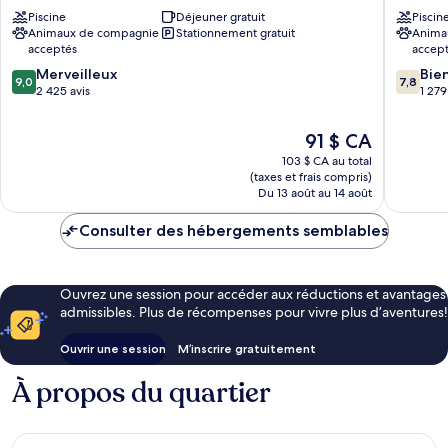
by
Piscine
Déjeuner gratuit
Suites
Piscin
Animaux de compagnie
Stationnement gratuit
Anima
Wyndham
by
acceptés
accep
Mesa
Wyndh
Near
Phoenix
9.0
7.8
Merveilleux
Bie
9,0
7,8
Phoenix
Mesa
sur
sur
2 425 avis
1 279
Corridor
West
10,
10,
US
Fiesta
Merveilleux,
Bien,
Le
91 $ CA
60
2 425 avis
1 279 avi
prix
103 $ CA au total
est
(taxes et frais compris)
de
Du 13 août au 14 août
91 $ CA
Consulter des hébergements semblables
Ouvrez une session pour accéder aux réductions et avantages
admissibles. Plus de récompenses pour vivre plus d’aventures!
Ouvrir une session
M’inscrire gratuitement
À propos du quartier