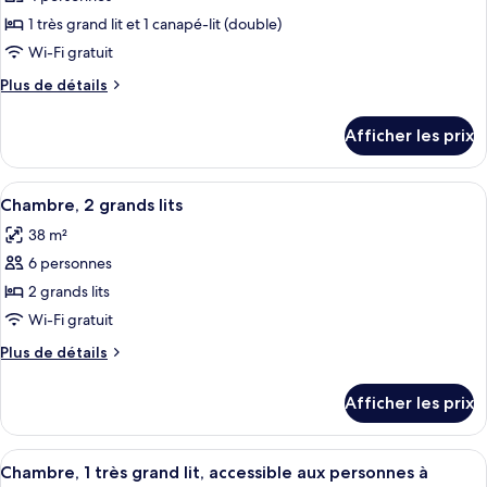
photos
Accessible
pour
1 très grand lit et 1 canapé-lit (double)
ce
Wi-Fi gratuit
type
Plus
Plus de détails
de
de
chambre :
détails
Afficher les prix
pour
Chambre,
Chambre,
1
1
Afficher
Une chambre d’hôtel avec deux lits, un
très
4
très
Chambre, 2 grands lits
toutes
grand
grand
38 m²
lit
les
lit
et
6 personnes
photos
et
1
pour
2 grands lits
1
canapé-
ce
lit
Wi-Fi gratuit
canapé-
(with
type
lit
Plus
Plus de détails
Shower)
de
de
(with
chambre :
détails
Shower)
Afficher les prix
pour
Chambre,
Chambre,
2
2
Afficher
Une chambre d’hôtel avec un lit, un ca
grands
4
grands
Chambre, 1 très grand lit, accessible aux personnes à
toutes