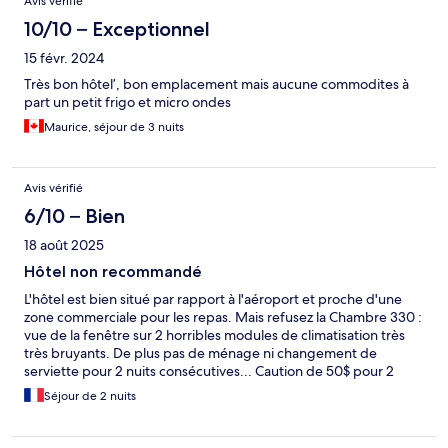
Avis vérifié
10/10 – Exceptionnel
15 févr. 2024
Très bon hôtel’, bon emplacement mais aucune commodites à
part un petit frigo et micro ondes
Maurice, séjour de 3 nuits
Avis vérifié
6/10 – Bien
18 août 2025
Hôtel non recommandé
L'hôtel est bien situé par rapport à l'aéroport et proche d'une
zone commerciale pour les repas. Mais refusez la Chambre 330 :
vue de la fenêtre sur 2 horribles modules de climatisation très
très bruyants. De plus pas de ménage ni changement de
serviette pour 2 nuits consécutives... Caution de 50$ pour 2
nuits recréditée sur notre carte plie poil 1 mois après la 1ere nuit
Séjour de 2 nuits
passée à Phoenix !! Très pratique qd on est déjà rentré en
France ! C'est le seul hôtel qui ne nous a pas rendu la caution
sous 3/4 jours sur plus de 10 hôtels différents lors de notre