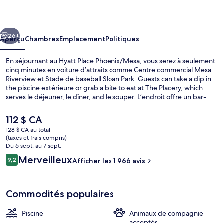
Place
Phoenix/Mesa
cédent
Suivant
26+
Aperçu
Chambres
Emplacement
Politiques
En séjournant au Hyatt Place Phoenix/Mesa, vous serez à seulement
cinq minutes en voiture d’attraits comme Centre commercial Mesa
Riverview et Stade de baseball Sloan Park. Guests can take a dip in
the piscine extérieure or grab a bite to eat at The Placery, which
serves le déjeuner, le dîner, and le souper. L’endroit offre un bar-
salon et un centre d’entraînement physique, en plus de
commodités dans les chambres, comme des canapés-lits et des
Le
112 $ CA
réfrigérateurs. Les autres voyageurs adorent la piscine et le
prix
128 $ CA au total
personnel serviable.
actuel
(taxes et frais compris)
Piscine extérieure
est
Du 6 sept. au 7 sept.
de 112 $ CA
Avis
Merveilleux
9,2
Afficher les 1 966 avis
9,2 sur 10 –
Commodités populaires
Piscine
Animaux de compagnie
acceptés