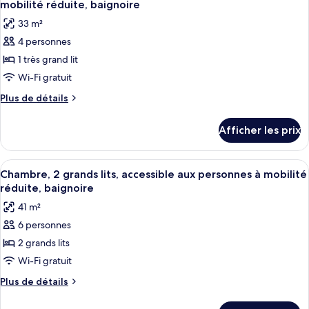
lits
lits
mobilité réduite, baignoire
les
33 m²
photos
4 personnes
pour
1 très grand lit
ce
type
Wi-Fi gratuit
de
Plus
Plus de détails
chambre :
de
détails
Chambre,
Afficher les prix
pour
1
Chambre,
très
1
Afficher
Une chambre d’hôtel avec deux lits, un
4
grand
très
Chambre, 2 grands lits, accessible aux personnes à mobilité
toutes
grand
lit,
réduite, baignoire
lit,
les
accessible
41 m²
accessible
photos
aux
aux
6 personnes
pour
personnes
personnes
2 grands lits
ce
à
à
mobilité
type
Wi-Fi gratuit
mobilité
réduite,
de
Plus
Plus de détails
réduite,
baignoire
chambre :
de
baignoire
détails