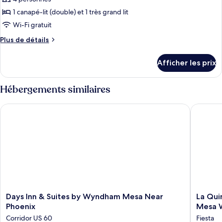
Accessible
les
Bed,
1 canapé-lit (double) et 1 très grand lit
photos
Accessible
pour
Wi-Fi gratuit
ce
Plus
Plus de détails
type
de
détails
de
Afficher les prix
pour
chambre :
Room,
Room,
1
Hébergements similaires
1
King
Bed
King
Days Inn & Suites by Wyndham Mesa Near Phoenix
La Quint
with
Bed
Sofa
with
bed
(with
Sofa
Shower)
bed
(with
Shower)
Days
La
Days Inn & Suites by Wyndham Mesa Near
La Qui
Inn
Quinta
Phoenix
Mesa 
&
Inn
Corridor US 60
Fiesta
Suites
&