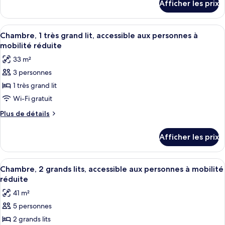
Chambre,
Afficher les prix
pour
2
Chambre,
grands
2
Afficher
Une chambre d’hôtel avec un lit, un ca
4
lits,
grands
Chambre, 1 très grand lit, accessible aux personnes à
toutes
lits,
accessible
mobilité réduite
accessible
les
aux
33 m²
aux
photos
personnes
personnes
3 personnes
pour
à
à
1 très grand lit
ce
mobilité
mobilité
réduite,
type
Wi-Fi gratuit
réduite,
baignoire
de
Plus
Plus de détails
baignoire
chambre :
de
détails
Chambre,
Afficher les prix
pour
1
Chambre,
très
1
Afficher
Une chambre d’hôtel avec deux lits, un
4
grand
très
Chambre, 2 grands lits, accessible aux personnes à mobilité
toutes
grand
lit,
réduite
lit,
les
accessible
41 m²
accessible
photos
aux
aux
5 personnes
pour
personnes
personnes
2 grands lits
ce
à