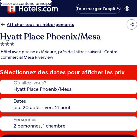
Passer au contenu principal
Télécharger l’appli
Afficher tous les hébergements
Hyatt Place Phoenix/Mesa
Hébergement
3.0 étoiles
Hôtel avec piscine extérieure, près de l'attrait suivant : Centre
commercial Mesa Riverview
Sélectionnez des dates pour afficher les prix
Où allez-vous?
Dates
Personnes