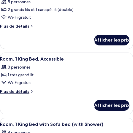
et
5 personnes
photos
et
1
pour
2 grands lits et 1 canapé-lit (double)
1
canapé-
ce
lit
Wi-Fi gratuit
canapé-
(High
type
lit
Plus
Plus de détails
Floor)
de
de
(High
chambre :
détails
Floor)
Afficher les prix
pour
Chambre,
Chambre,
Plusieurs
Plusieurs
Afficher
Une chambre d’hôtel équipée d’un lit, d
lits
4
lits
Room, 1 King Bed, Accessible
toutes
(High
(High
3 personnes
Floor)
les
Floor)
1 très grand lit
photos
pour
Wi-Fi gratuit
ce
Plus
Plus de détails
type
de
détails
de
Afficher les prix
pour
chambre :
Room,
Room,
1
Afficher
Une chambre d’hôtel avec un lit, un ca
4
1
King
Room, 1 King Bed with Sofa bed (with Shower)
toutes
Bed,
King
4 personnes