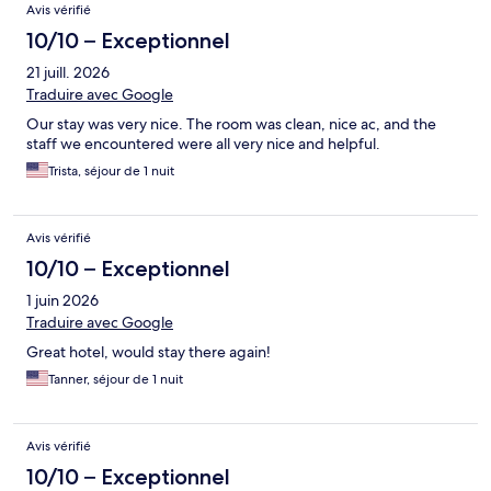
Avis vérifié
séjour dans l'ouest américain (on nous avait dit lors du check out
qu'on le récupérerait sous 7 à 10 jours - ce qui est déjà en soi très
10/10 – Exceptionnel
long...). Aucun souci avec d'autres hôtels de cette chaine dans
21 juill. 2026
d'autres villes...
Traduire avec Google
Our stay was very nice. The room was clean, nice ac, and the
staff we encountered were all very nice and helpful.
Trista, séjour de 1 nuit
Avis vérifié
10/10 – Exceptionnel
1 juin 2026
Traduire avec Google
Great hotel, would stay there again!
Tanner, séjour de 1 nuit
Avis vérifié
10/10 – Exceptionnel