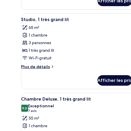
Afficher les pri
pour
Chambre
Afficher
Une chambre d’hôtel avec un gr
10
Studio, 1 très grand lit
toutes
65 m²
les
1 chambre
photos
pour
3 personnes
ce
1 très grand lit
type
Wi-Fi gratuit
de
Plus
Plus de détails
chambre :
de
Studio,
détails
Afficher les pri
pour
1
Studio,
très
1
Afficher
Literie de qualité, lit avec ma
grand
7
très
Chambre Deluxe, 1 très grand lit
toutes
lit
grand
Exceptionnel
lit
les
9,6
9,6 sur 10
(7 avis)
7 avis
photos
55 m²
pour
1 chambre
ce