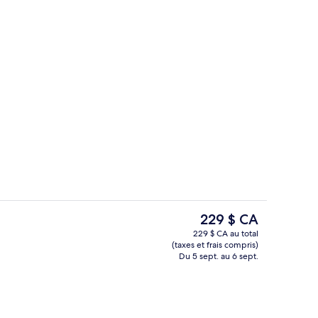
9 restaurants servant le déjeuner, le d
hébergement
Le
229 $ CA
prix
229 $ CA au total
actuel
(taxes et frais compris)
s pour les couples, sauna, bain de vapeur
9 restaurants servant le déjeuner, le d
est
Du 5 sept. au 6 sept.
de 229 $ CA