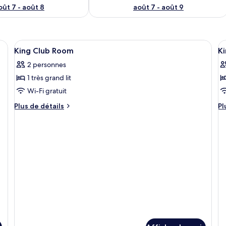
oût 7 - août 8
août 7 - août 9
Afficher
Un hall d’entrée moderne doté d’un esp
A
1
King Club Room
Ki
toutes
t
2 personnes
les
le
1 très grand lit
photos
p
pour
p
Wi-Fi gratuit
ce
c
Plus
Pl
Plus de détails
Pl
type
t
de
d
détails
dé
de
d
pour
po
chambre :
c
King
Ki
King
K
Club
St
Club
Room
S
Room