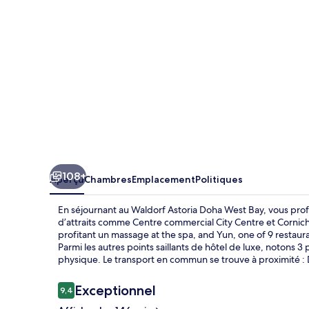
Doha
West
Bay
108+
Aperçu
Chambres
Emplacement
Politiques
En séjournant au Waldorf Astoria Doha West Bay, vous pro
d’attraits comme Centre commercial City Centre et Corni
profitant un massage at the spa, and Yun, one of 9 restauran
Parmi les autres points saillants de hôtel de luxe, notons 3
physique. Le transport en commun se trouve à proximité : 
Avis
Exceptionnel
9,4
9,4 sur 10 –