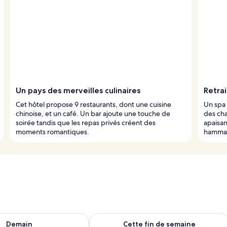
Un pays des merveilles culinaires
Retrai
Cet hôtel propose 9 restaurants, dont une cuisine
Un spa 
chinoise, et un café. Un bar ajoute une touche de
des ch
soirée tandis que les repas privés créent des
apaisant
moments romantiques.
hammam
sponibilité pour demain août 7 - août 8
Vérifier la disponibilité pour cette fi
Demain
Cette fin de semaine