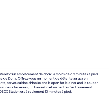
Vidéo de l’
fiterez d’un emplacement de choix, à moins de dix minutes à pied
che de Doha. Offrez-vous un moment de détente au spa en
ts, serves cuisine chinoise and is open for le dîner and le souper.
Salle de soin
 piscines intérieures, un bar-salon et un centre d’entraînement
DECC Station est à seulement 13 minutes à pied.