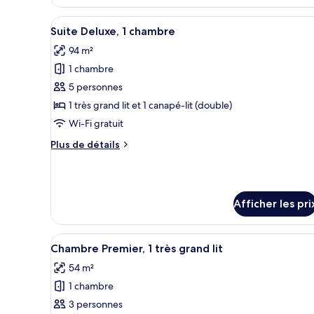
Suite
(Ambassador)
Afficher
Une chambre d’hôtel moderne éq
9
Suite Deluxe, 1 chambre
toutes
94 m²
les
1 chambre
photos
pour
5 personnes
ce
1 très grand lit et 1 canapé-lit (double)
type
Wi-Fi gratuit
de
Plus
Plus de détails
chambre :
de
Suite
détails
pour
Deluxe,
Suite
1
Afficher les pri
Deluxe,
chambre
1
chambre
Afficher
Une chambre d’hôtel avec un gr
7
Chambre Premier, 1 très grand lit
toutes
54 m²
les
1 chambre
photos
pour
3 personnes