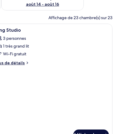
août 14 - août 16
Affichage de 23 chambre(s) sur 23
ace salon central, d’un magnifique lustre et d’un plafond haut.
fficher
Un hall d’entrée moderne doté d’un espace sal
1
ng Studio
outes
3 personnes
s
1 très grand lit
hotos
our
Wi-Fi gratuit
e
us
us de détails
ype
e
tails
e
ur
hambre :
ng
ing
udio
tudio