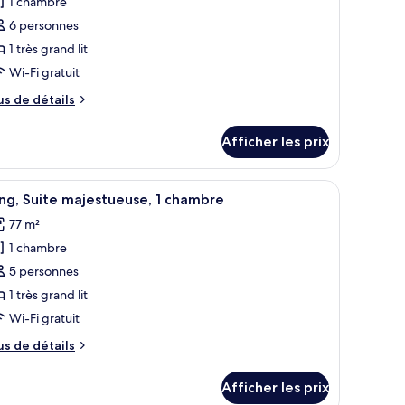
1 chambre
ype
6 personnes
e
1 très grand lit
hambre :
Wi-Fi gratuit
hambre
miliale,
us
us de détails
e
tails
rès
Afficher les prix
ur
rand
hambre
t,
miliale,
etite table ronde agrémentée d’un objet décoratif et un banc.
 mousse à mémoire, minibar
fficher
Literie de qualité, lit avec matelas en mousse
11
ng, Suite majestueuse, 1 chambre
hambres
outes
ès
ommunicantes
77 m²
and
s
1 chambre
hotos
ambres
our
5 personnes
mmunicantes
e
1 très grand lit
ype
Wi-Fi gratuit
e
us
us de détails
hambre :
e
ing,
tails
Afficher les prix
ur
uite