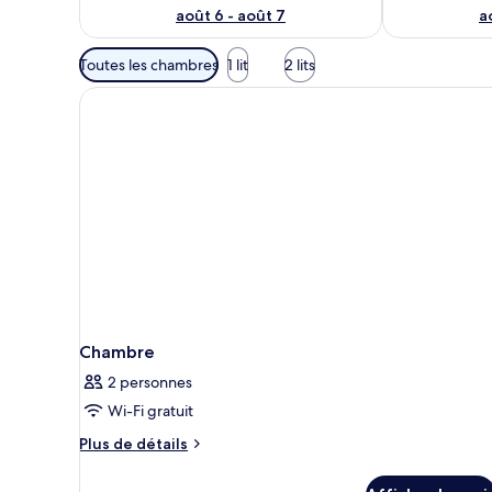
août 6 - août 7
a
Filtres
Toutes les chambres
1 lit
2 lits
disponibles
pour
les
chambres
Chambre
2 personnes
Wi-Fi gratuit
Plus
Plus de détails
de
détails