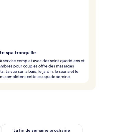
te spa tranquille
à service complet avec des soins quotidiens et
ambres pour couples offre des massages
s. La vue sur la baie, le jardin, le sauna et le
 complètent cette escapade sereine.
n de semaine août 7 - août 9
Vérifier la disponibilité pour la fin de semaine prochaine août 
La fin de semaine prochaine