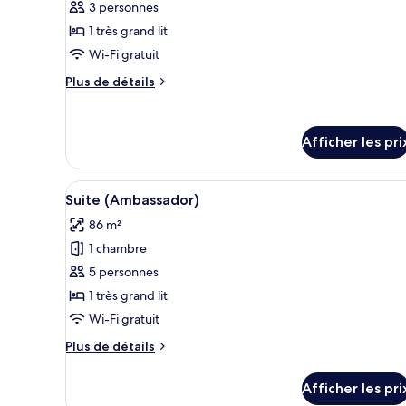
3 personnes
type
1 très grand lit
de
Wi-Fi gratuit
chambre :
Chambre
Plus
Plus de détails
Deluxe,
de
détails
1
pour
très
Afficher les pri
Chambre
grand
Deluxe,
1
lit
Afficher
Une chambre d’hôtel moderne av
très
7
Suite (Ambassador)
toutes
grand
86 m²
lit
les
1 chambre
photos
pour
5 personnes
ce
1 très grand lit
type
Wi-Fi gratuit
de
Plus
Plus de détails
chambre :
de
Suite
détails
Afficher les pri
pour
(Ambassador)