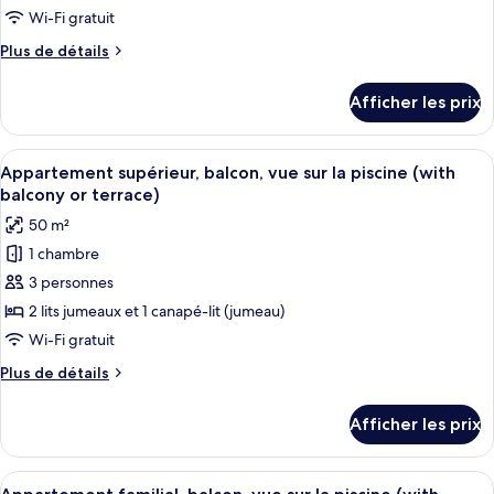
de
Wi-Fi gratuit
chambre :
Plus
Plus de détails
Appartement
de
familial,
détails
Afficher les prix
balcon,
pour
Appartement
vue
familial,
Afficher
Une porte-fenêtre coulissante donne su
sur
19
balcon,
Appartement supérieur, balcon, vue sur la piscine (with
toutes
la
vue
balcony or terrace)
sur
les
mer
50 m²
la
photos
mer
1 chambre
pour
3 personnes
ce
type
2 lits jumeaux et 1 canapé-lit (jumeau)
de
Wi-Fi gratuit
chambre :
Plus
Plus de détails
Appartement
de
supérieur,
détails
Afficher les prix
pour
balcon,
Appartement
vue
supérieur,
Afficher
Un salon moderne comprenant un canapé
sur
17
balcon,