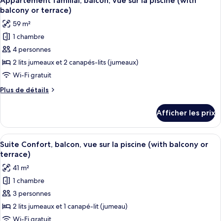
Appartement familial, balcon, vue sur la piscine (with
toutes
vue
la
balcony or terrace)
sur
les
piscine
59 m²
la
photos
(with
piscine
1 chambre
pour
balcony
(with
4 personnes
ce
balcony
or
or
type
2 lits jumeaux et 2 canapés-lits (jumeaux)
terrace)
terrace)
de
Wi-Fi gratuit
chambre :
Plus
Plus de détails
Appartement
de
familial,
détails
Afficher les prix
pour
balcon,
Appartement
vue
familial,
Afficher
Une porte-fenêtre coulissante donne su
sur
18
balcon,
Suite Confort, balcon, vue sur la piscine (with balcony or
toutes
vue
la
terrace)
sur
les
piscine
41 m²
la
photos
(with
piscine
1 chambre
pour
balcony
(with
3 personnes
ce
balcony
or
or
type
2 lits jumeaux et 1 canapé-lit (jumeau)
terrace)
terrace)
de
Wi-Fi gratuit