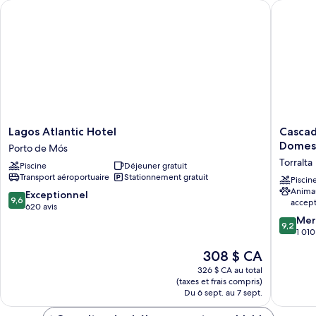
Lagos Atlantic Hotel
Cascade 
sur
piscine
la
(with
piscine
balcony
(with
balcony
or
or
terrace)
terrace)
Lagos
Cascade
Lagos Atlantic Hotel
Cascad
Atlantic
Wellnes
Domes
Porto de Mós
Hotel
Resort
Torralta
Piscine
Déjeuner gratuit
Porto
Lagos
Transport aéroportuaire
Stationnement gratuit
de
Algarve
Piscin
Anima
Mós
by
9.6
Exceptionnel
9,6
accep
Domes
sur
620 avis
Torralta
10,
9.2
Mer
9,2
Exceptionnel,
sur
1 010
620 avis
10,
Le
308 $ CA
Merveill
prix
1 010 avi
326 $ CA au total
est
(taxes et frais compris)
de
Du 6 sept. au 7 sept.
308 $ CA