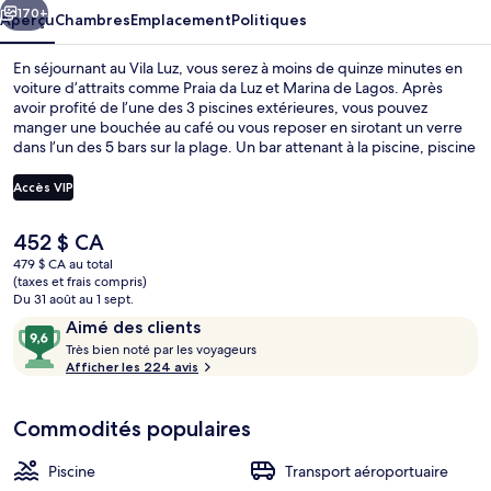
170+
Aperçu
Chambres
Emplacement
Politiques
En séjournant au Vila Luz, vous serez à moins de quinze minutes en
voiture d’attraits comme Praia da Luz et Marina de Lagos. Après
avoir profité de l’une des 3 piscines extérieures, vous pouvez
manger une bouchée au café ou vous reposer en sirotant un verre
dans l’un des 5 bars sur la plage. Un bar attenant à la piscine, piscine
pour enfants et casse-croûte/charcuterie sont d’autres commodités
offertes à hôtel de style méditerranéen. Le personnel serviable et
Accès VIP
l’emplacement accessible à pied sont des éléments populaires
auprès des voyageurs.
Le
452 $ CA
3 piscines extérieures, parasols, chaise
prix
479 $ CA au total
actuel
(taxes et frais compris)
est
Du 31 août au 1 sept.
de 452 $ CA
Avis
9,6
Aimé des clients
T
sur
Très bien noté par les voyageurs
r
Afficher les 224 avis
10,
è
Aimé
s
des
Commodités populaires
clients
b
i
Piscine
Transport aéroportuaire
e