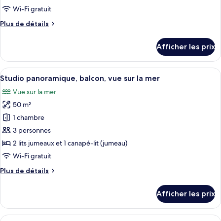
Wi-Fi gratuit
photos
pour
Plus
Plus de détails
de
ce
détails
type
Afficher les prix
pour
de
Chambre
chambre :
Afficher
Un balcon avec une table préparée pour
17
Chambre
Studio panoramique, balcon, vue sur la mer
toutes
Vue sur la mer
les
50 m²
photos
pour
1 chambre
ce
3 personnes
type
2 lits jumeaux et 1 canapé-lit (jumeau)
de
Wi-Fi gratuit
chambre :
Plus
Plus de détails
Studio
de
panoramique,
détails
Afficher les prix
balcon,
pour
Studio
vue
panoramique,
Afficher
Une chambre d’hôtel moderne équipée d’
sur