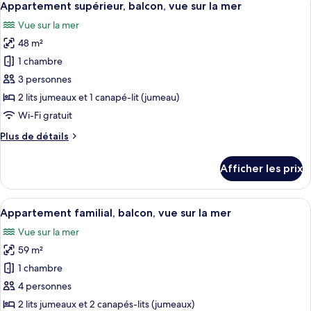
16
balcon,
Appartement supérieur, balcon, vue sur la mer
toutes
la
vue
Vue sur la mer
sur
les
mer
la
48 m²
photos
mer
pour
1 chambre
ce
3 personnes
type
2 lits jumeaux et 1 canapé-lit (jumeau)
de
Wi-Fi gratuit
chambre :
Plus
Plus de détails
Appartement
de
supérieur,
détails
Afficher les prix
balcon,
pour
Appartement
vue
supérieur,
Afficher
Une chambre d’hôtel moderne avec un 
sur
20
balcon,
Appartement familial, balcon, vue sur la mer
toutes
la
vue
Vue sur la mer
sur
les
mer
la
59 m²
photos
mer
pour
1 chambre
ce
4 personnes
type
2 lits jumeaux et 2 canapés-lits (jumeaux)