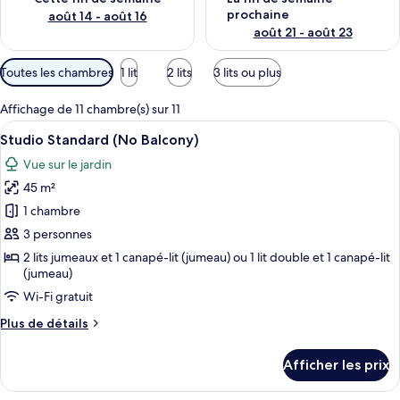
prochaine
août 14 - août 16
août 21 - août 23
Filtres
Toutes les chambres
1 lit
2 lits
3 lits ou plus
disponibles
pour
Affichage de 11 chambre(s) sur 11
les
Afficher
Une cuisine compacte équipée d’un fou
11
Studio Standard (No Balcony)
chambres
toutes
Vue sur le jardin
les
45 m²
photos
pour
1 chambre
ce
3 personnes
type
2 lits jumeaux et 1 canapé-lit (jumeau) ou 1 lit double et 1 canapé-lit
de
(jumeau)
chambre :
Wi-Fi gratuit
Studio
Plus
Plus de détails
Standard
de
(No
détails
Afficher les prix
pour
Balcony)
Studio