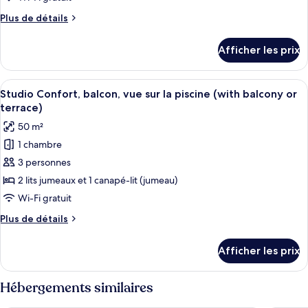
chambre :
Plus
Plus de détails
Suite
de
Confort,
détails
Afficher les prix
pour
balcon,
Suite
vue
Confort,
Afficher
Une terrasse couverte avec une table et
sur
13
balcon,
Studio Confort, balcon, vue sur la piscine (with balcony or
toutes
vue
la
terrace)
sur
les
piscine
50 m²
la
photos
(with
piscine
1 chambre
pour
balcony
(with
3 personnes
ce
balcony
or
or
type
2 lits jumeaux et 1 canapé-lit (jumeau)
terrace)
terrace)
de
Wi-Fi gratuit
chambre :
Plus
Plus de détails
Studio
de
Confort,
détails
Afficher les prix
pour
balcon,
Studio
vue
Confort,
Hébergements similaires
sur
balcon,
vue
la