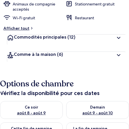
n
Animaux de compagnie
Stationnement gratuit
acceptés
n
Wi-Fi gratuit
Restaurant
o
t
Afficher tout
é
Commodités principales
(12)
p
a
r
Comme à la maison
(6)
l
e
s
Options de chambre
v
o
y
Vérifiez la disponibilité pour ces dates
a
g
Vérifier la disponibilité pour ce soir août 8 - août 9
Vérifier la disponibilité pour 
Ce soir
Demain
e
u
août 8 - août 9
août 9 - août 10
r
s
Vérifier la disponibilité pour cette fin de semaine août 14 - aoû
Vérifier la disponibilité pour 
Cette fin de semaine
La fin de semaine