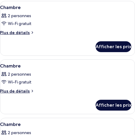
Standard
Afficher
Une chambre moderne équipée d’un banc
11
(No
Chambre
toutes
Balcony)
2 personnes
les
Wi-Fi gratuit
photos
pour
Plus
Plus de détails
de
ce
détails
type
Afficher les prix
pour
de
Chambre
chambre :
Afficher
Une chambre d’hôtel avec deux lits, u
11
Chambre
Chambre
toutes
2 personnes
les
Wi-Fi gratuit
photos
pour
Plus
Plus de détails
de
ce
détails
type
Afficher les prix
pour
de
Chambre
chambre :
Afficher
Une chambre d’hôtel avec un lit, des 
10
Chambre
Chambre
toutes
2 personnes
les