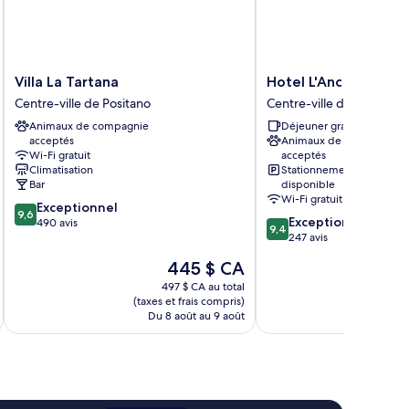
ew)
Villa
Hotel
Villa La Tartana
Hotel L'Ancora
La
L'Ancora
Centre-ville de Positano
Centre-ville de Positano
Tartana
Centre-
Animaux de compagnie
Déjeuner gratuit
Centre-
ville
acceptés
Animaux de compagnie
ville
de
Wi-Fi gratuit
acceptés
de
Positano
Climatisation
Stationnement
Positano
Bar
disponible
Wi-Fi gratuit
9.6
Exceptionnel
9,6
9.4
Exceptionnel
sur
490 avis
9,4
sur
247 avis
10,
10,
Exceptionnel,
Le
445 $ CA
Exceptionnel,
490 avis
prix
247 avis
497 $ CA au total
est
(taxes et frais compris)
(taxe
de
Du 8 août au 9 août
Du 2
445 $ CA