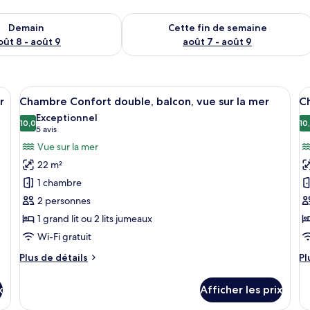
sponibilité pour demain août 8 - août 9
Vérifier la disponibilité pour cette fi
Demain
Cette fin de semaine
oût 8 - août 9
août 7 - août 9
 un lit, un bureau, une chaise, une télévision et un balcon avec vue sur la 
Afficher
Une chambre d’hôtel avec un lit, un bu
A
6
r
Chambre Confort double, balcon, vue sur la mer
Ch
toutes
t
Exceptionnel
les
10,0
le
10
10,0 sur 10
(5 avis)
5 avis
photos
p
Vue sur la mer
pour
p
22 m²
ce
c
1 chambre
type
t
2 personnes
de
d
1 grand lit ou 2 lits jumeaux
chambre :
c
Chambre
C
Wi-Fi gratuit
Confort
c
Plus
Pl
Plus de détails
Pl
double,
d
de
d
détails
dé
balcon,
v
x
Afficher les prix
pour
po
vue
s
Chambre
C