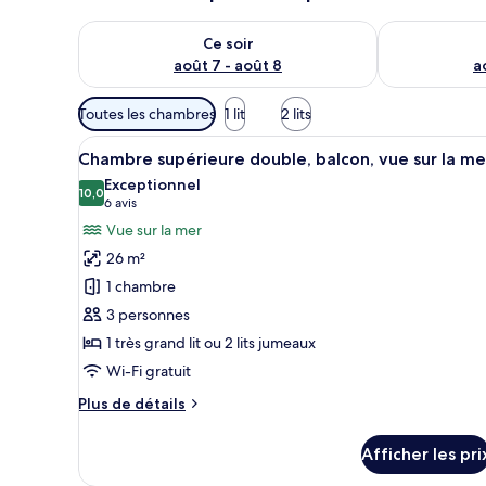
Vérifier la disponibilité pour ce soir août 7 - août 8
Vérifier la di
Ce soir
août 7 - août 8
a
Filtres
Toutes les chambres
1 lit
2 lits
disponibles
Afficher
Une chambre d’hôtel comprenant
pour
15
Chambre supérieure double, balcon, vue sur la me
toutes
les
Exceptionnel
les
10,0
chambres
10,0 sur 10
(6 avis)
6 avis
photos
Vue sur la mer
pour
26 m²
ce
1 chambre
type
3 personnes
de
1 très grand lit ou 2 lits jumeaux
chambre :
Chambre
Wi-Fi gratuit
supérieure
Plus
Plus de détails
double,
de
détails
balcon,
Afficher les pri
pour
vue
Chambre