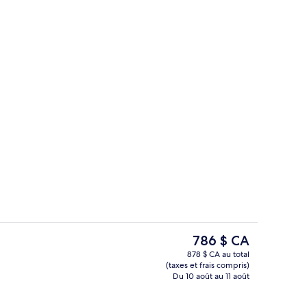
Façade de l’hébergement – soirée/nu
ateur
Le
786 $ CA
prix
878 $ CA au total
actuel
(taxes et frais compris)
rieure double, balcon, vue sur la mer | Minibar, coffre-fort, bureau, rideau
Chambre classique double, 1 chambre (
est
Du 10 août au 11 août
de 786 $ CA