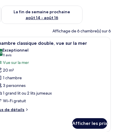
n de semaine août 7 - août 9
Vérifier la disponibilité pour la fin de semaine prochaine août 
La fin de semaine prochaine
août 14 - août 16
Affichage de 6 chambre(s) sur 6
mer.
reau et une vue sur la mer.
fficher
Une chambre à coucher avec un lit, des oreiller
8
ambre classique double, vue sur la mer
outes
Exceptionnel
s
,0
10,0 sur 10
(11 avis)
11 avis
hotos
Vue sur la mer
our
20 m²
e
1 chambre
ype
3 personnes
e
1 grand lit ou 2 lits jumeaux
hambre :
hambre
Wi-Fi gratuit
lassique
us
us de détails
ouble,
e
tails
ue
Afficher les prix
ur
ur
hambre