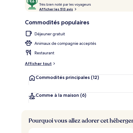
T
sur
Très bien noté par les voyageurs
r
Afficher les 513 avis
10,
è
Aimé
Dîner et soup
s
Commodités populaires
des
clients
b
Déjeuner gratuit
i
e
Animaux de compagnie acceptés
n
Restaurant
n
o
Afficher tout
t
é
Commodités principales
(12)
p
a
r
Comme à la maison
(6)
l
e
s
Pourquoi vous allez adorer cet héberg
v
o