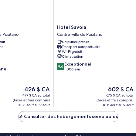
Vi
Hotel
Hotel Savoia
Savoia
e Positano
Centre-ville de Positano
Centre-
tuit
Déjeuner gratuit
ville
nt
Transport aéroportuaire
de
Wi-Fi gratuit
Positano
Climatisation
9.6
Exceptionnel
9,6
nnel
sur
1 006 avis
10,
Exceptionnel,
1 006 avis
Le
Le
426 $ CA
602 $ CA
prix
prix
477 $ CA au total
675 $ CA au total
est
est
(taxes et frais compris)
(taxes et frais compris)
de
de
Du 8 août au 9 août
Du 8 août au 9 août
426 $ CA
602 $ CA
Consulter des hébergements semblables