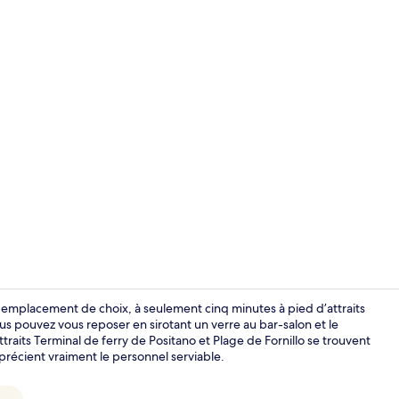
Vidéo de cré
n emplacement de choix, à seulement cinq minutes à pied d’attraits
 pouvez vous reposer en sirotant un verre au bar-salon et le
traits Terminal de ferry de Positano et Plage de Fornillo se trouvent
Chambre supé
récient vraiment le personnel serviable.