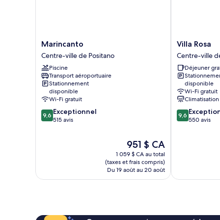
Marincanto
Villa
Marincanto
Villa Rosa
Centre-
Rosa
Centre-ville de Positano
Centre-ville d
ville
Centre-
Piscine
Déjeuner gra
de
ville
Transport aéroportuaire
Stationneme
Positano
de
Stationnement
disponible
Positano
disponible
Wi-Fi gratuit
Wi-Fi gratuit
Climatisation
9.6
9.6
Exceptionnel
Exceptio
9,6
9,6
sur
sur
515 avis
550 avis
10,
10,
Exceptionnel,
Exceptionnel,
Le
951 $ CA
515 avis
550 avis
prix
1 059 $ CA au total
est
(taxes et frais compris)
de
Du 19 août au 20 août
951 $ CA