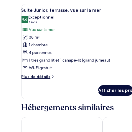
sur
supérieure
Afficher
Une chambre spacieuse avec un 
la
21
double,
Suite Junior, terrasse, vue sur la mer
toutes
balcon,
mer
Exceptionnel
vue
les
9,6
9,6 sur 10
(7 avis)
7 avis
sur
photos
Vue sur la mer
la
pour
mer
38 m²
ce
1 chambre
type
4 personnes
de
1 très grand lit et 1 canapé-lit (grand jumeau)
chambre :
Suite
Wi-Fi gratuit
Junior,
Plus
Plus de détails
terrasse,
de
détails
vue
Afficher les pri
pour
sur
Suite
la
Junior,
Hébergements similaires
mer
terrasse,
vue
sur
Marincanto
Villa Rosa
la
mer