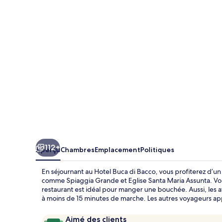
Buca
di
Bacco
112+
Aperçu
Chambres
Emplacement
Politiques
En séjournant au Hotel Buca di Bacco, vous profiterez d’u
comme Spiaggia Grande et Eglise Santa Maria Assunta. Vous
restaurant est idéal pour manger une bouchée. Aussi, les at
à moins de 15 minutes de marche. Les autres voyageurs app
Avis
9,6
Aimé des clients