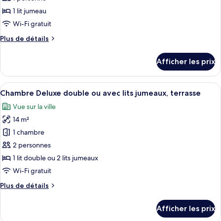
ce
1 lit jumeau
type
Wi-Fi gratuit
de
Plus
Plus de détails
chambre :
de
Chambre
détails
Afficher les prix
pour
simple
Chambre
Deluxe,
simple
Afficher
Une terrasse sur le toit offrant une 
balcon
13
Deluxe,
Chambre Deluxe double ou avec lits jumeaux, terrasse
toutes
balcon
Vue sur la ville
les
14 m²
photos
pour
1 chambre
ce
2 personnes
type
1 lit double ou 2 lits jumeaux
de
Wi-Fi gratuit
chambre :
Plus
Plus de détails
Chambre
de
Deluxe
détails
Afficher les prix
double
pour
Chambre