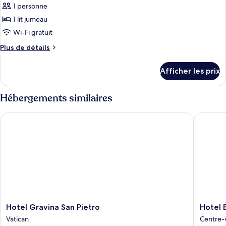
avec
lits
1 personne
photos
lits
jumeaux,
pour
1 lit jumeau
jumeaux,
terrasse
ce
Wi-Fi gratuit
terrasse
type
Plus
Plus de détails
de
de
chambre :
détails
Afficher les prix
pour
Chambre
Chambre
simple
simple
Hébergements similaires
Standard
Standard
Hotel Gravina San Pietro
Hotel E
Hotel
Hotel
Hotel Gravina San Pietro
Hotel
Gravina
Emmaus
Vatican
Centre-
San
Centre-