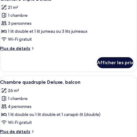
toutes
avec
ou
21 m²
avec
les
lits
lits
1 chambre
photos
jumeaux
jumeaux
pour
3 personnes
ce
1 lit double et 1 lit jumeau ou 3 lits jumeaux
type
Wi-Fi gratuit
de
Plus
Plus de détails
chambre :
de
Chambre
détails
Afficher les prix
pour
triple
Chambre
Deluxe
triple
Afficher
Une chambre d’hôtel avec un canapé, un 
25
Deluxe
Chambre quadruple Deluxe, balcon
toutes
26 m²
les
1 chambre
photos
pour
4 personnes
ce
1 lit double ou 1 lit double et 1 canapé-lit (double)
type
Wi-Fi gratuit
de
Plus
Plus de détails
chambre :
de