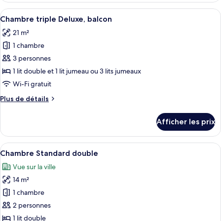
ou
Deluxe
Afficher
Une vue sur un paysage urbain avec u
avec
13
double
Chambre triple Deluxe, balcon
toutes
lits
ou
21 m²
avec
les
jumeaux,
lits
1 chambre
photos
terrasse
jumeaux,
pour
3 personnes
terrasse
ce
1 lit double et 1 lit jumeau ou 3 lits jumeaux
type
Wi-Fi gratuit
de
Plus
Plus de détails
chambre :
de
Chambre
détails
Afficher les prix
pour
triple
Chambre
Deluxe,
triple
Afficher
Une chambre double avec deux lits simp
balcon
4
Deluxe,
Chambre Standard double
toutes
balcon
Vue sur la ville
les
14 m²
photos
pour
1 chambre
ce
2 personnes
type
1 lit double