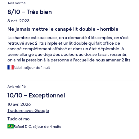
Avis vérifié
8/10 – Très bien
8 oct. 2023
Ne jamais mettre le canapé lit double - horrible
La chambre est spacieuse, on a demandé 4 lits simples, on s'est
retrouvé avec 2 lits simple et un lit double qui fait office de
canapé complétement affaissé et dans un état déplorable. A
peine allongé que déjà des douleurs au dos se faisait ressentir,
on a mi la pression à la personne à l'accueil de nous amener 2 lits
simples que l'on est aller chercher soit même avec mes fils dans
Nabil, séjour de 1 nuit
la réserve et mi en place dans la chambre. Il n'était pas possible
de dormir dans ces conditions.
Avis vérifié
10/10 – Exceptionnel
10 avr. 2026
Traduire avec Google
Tudo otimo
Rafael D C, séjour de 4 nuits