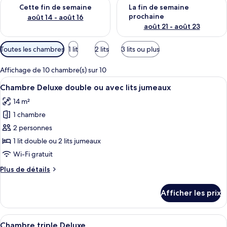
Vérifier la disponibilité pour cette fin de semaine août 14 - aoû
Vérifier la disponibilité pour 
Cette fin de semaine
La fin de semaine
prochaine
août 14 - août 16
août 21 - août 23
Filtres
Toutes les chambres
1 lit
2 lits
3 lits ou plus
disponibles
pour
Affichage de 10 chambre(s) sur 10
les
Afficher
Une chambre d’hôtel avec un grand lit,
9
Chambre Deluxe double ou avec lits jumeaux
chambres
toutes
14 m²
les
1 chambre
photos
pour
2 personnes
ce
1 lit double ou 2 lits jumeaux
type
Wi-Fi gratuit
de
Plus
Plus de détails
chambre :
de
Chambre
détails
Afficher les prix
pour
Deluxe
Chambre
double
Deluxe
Afficher
Une chambre d’hôtel avec deux lits, un
ou
12
double
Chambre triple Deluxe