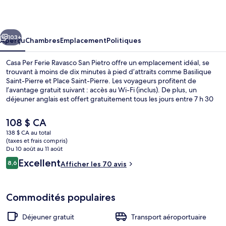
Per
Ferie
cédent
Suivant
Ravasco
103+
Aperçu
Chambres
Emplacement
Politiques
San
Casa Per Ferie Ravasco San Pietro offre un emplacement idéal, se
Pietro
trouvant à moins de dix minutes à pied d’attraits comme Basilique
Saint-Pierre et Place Saint-Pierre. Les voyageurs profitent de
l’avantage gratuit suivant : accès au Wi-Fi (inclus). De plus, un
déjeuner anglais est offert gratuitement tous les jours entre 7 h 30
et 9 h 30. Aussi, les attraits Campo de' Fiori et Place Navone se
trouvent à seulement 5 minutes en voiture.
Le
108 $ CA
prix
138 $ CA au total
actuel
(taxes et frais compris)
Entrée de l’hébergement
est
Du 10 août au 11 août
de 108 $ CA
Avis
Excellent
8,6
Afficher les 70 avis
8,6 sur 10 –
Commodités populaires
Déjeuner gratuit
Transport aéroportuaire