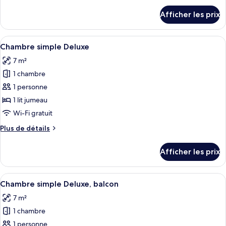
Chambre
détails
Afficher les prix
pour
quadruple
Chambre
Deluxe,
quadruple
Afficher
Une salle de bain équipée de toilettes
balcon
8
Deluxe,
Chambre simple Deluxe
toutes
balcon
7 m²
les
1 chambre
photos
pour
1 personne
ce
1 lit jumeau
type
Wi-Fi gratuit
de
Plus
Plus de détails
chambre :
de
Chambre
détails
Afficher les prix
pour
simple
Chambre
Deluxe
simple
Afficher
Une vue sur un paysage urbain avec u
9
Deluxe
Chambre simple Deluxe, balcon
toutes
7 m²
les
1 chambre
photos
pour
1 personne