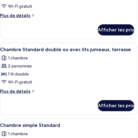
de
Wi-Fi gratuit
chambre :
Plus
Plus de détails
Chambre
de
Standard
détails
Afficher les prix
double
pour
Chambre
Standard
Afficher
Une chambre double avec deux lits simp
4
double
Chambre Standard double ou avec lits jumeaux, terrasse
toutes
1 chambre
les
2 personnes
photos
pour
1 lit double
ce
Wi-Fi gratuit
type
Plus
Plus de détails
de
de
chambre :
détails
Afficher les prix
pour
Chambre
Chambre
Standard
Standard
Afficher
Une petite chambre d’hôtel étroite, av
double
6
double
Chambre simple Standard
toutes
ou
ou
1 chambre
avec
les