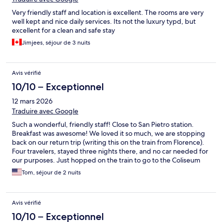
Very friendly staff and location is excellent. The rooms are very
well kept and nice daily services. Its not the luxury typd, but
excellent for a clean and safe stay
Jimjees, séjour de 3 nuits
Avis vérifié
10/10 – Exceptionnel
12 mars 2026
Traduire avec Google
Such a wonderful, friendly staff! Close to San Pietro station.
Breakfast was awesome! We loved it so much, we are stopping
back on our return trip (writing this on the train from Florence).
Four travelers, stayed three nights there, and no car needed for
our purposes. Just hopped on the train to go to the Coliseum
and other places. Walked to the Vatican. Then, Train to Naples
Tom, séjour de 2 nuits
(with a connection). Spectacular!
Avis vérifié
10/10 – Exceptionnel