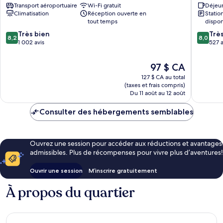
Transport aéroportuaire
Wi-Fi gratuit
Déjeun
Pietro
ville
Climatisation
Réception ouverte en
Stati
Vatican
de
tout temps
dispon
Rome
8.2
8.0
Très bien
Trè
8,2
8,0
sur
sur
1 002 avis
527 a
10,
10,
Très
Très
Le
97 $ CA
bien,
bien,
prix
127 $ CA au total
1 002 avis
527 avis
est
(taxes et frais compris)
de
Du 11 août au 12 août
97 $ CA
Consulter des hébergements semblables
Ouvrez une session pour accéder aux réductions et avantages
admissibles. Plus de récompenses pour vivre plus d’aventures!
Ouvrir une session
M’inscrire gratuitement
À propos du quartier