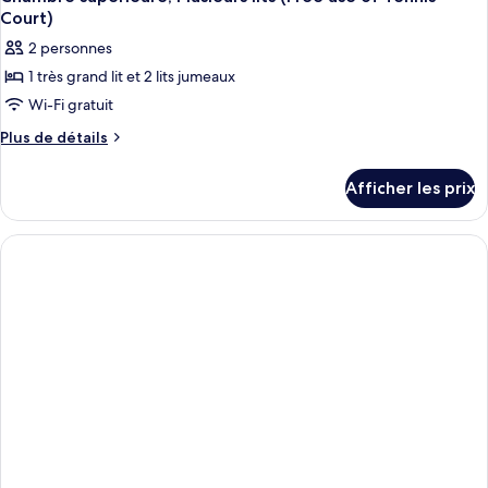
Court)
2 personnes
1 très grand lit et 2 lits jumeaux
Wi-Fi gratuit
Plus
Plus de détails
de
détails
Afficher les prix
pour
Chambre
supérieure,
Plusieurs
lits
(Free
use
of
Tennis
Court)