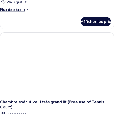
pour
Wi-Fi gratuit
Room)
(Superior
ce
Plus
Plus de détails
King
type
de
Room)
détails
de
Afficher les prix
pour
chambre :
Executive
Executive
Room,
Room,
1
King
1
Bed
King
(King)
Bed
(King)
Chambre exécutive, 1 très grand lit (Free use of Tennis
Court)