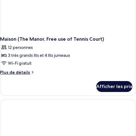
Tennis
Court)
Maison (The Manor, Free use of Tennis Court)
12 personnes
3 très grands lits et 4 lits jumeaux
Wi-Fi gratuit
Plus
Plus de détails
de
détails
Afficher les prix
pour
Maison
(The
Manor,
Free
use
of
Tennis
Court)