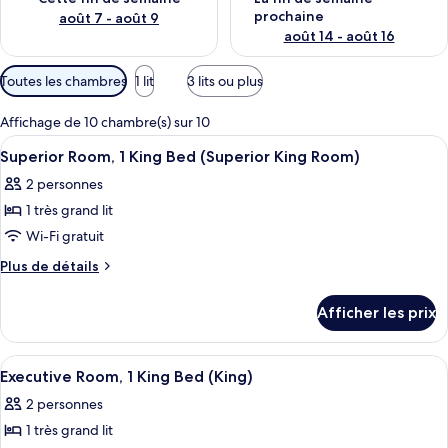
prochaine
août 7 - août 9
août 14 - août 16
Filtres
Toutes les chambres
1 lit
3 lits ou plus
disponibles
pour
Affichage de 10 chambre(s) sur 10
les
Afficher
Literie hypoallergénique, fer et planch
9
Superior Room, 1 King Bed (Superior King Room)
chambres
toutes
2 personnes
les
1 très grand lit
photos
pour
Wi-Fi gratuit
ce
Plus
Plus de détails
type
de
détails
de
Afficher les prix
pour
chambre :
Superior
Superior
Room,
Afficher
Literie hypoallergénique, fer et planch
4
Room,
1
Executive Room, 1 King Bed (King)
toutes
King
1
2 personnes
Bed
les
King
(Superior
1 très grand lit
photos
Bed
King