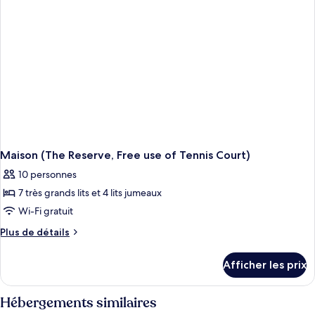
bord
du
lac
(Free
use
of
Tennis
Court)
Maison (The Reserve, Free use of Tennis Court)
10 personnes
7 très grands lits et 4 lits jumeaux
Wi-Fi gratuit
Plus
Plus de détails
de
détails
Afficher les prix
pour
Maison
(The
Hébergements similaires
Reserve,