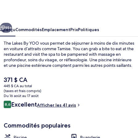
The
Lakes
By
cédent
Suivant
YOO
95+
Aperçu
Commodités
Emplacement
Prix
Politiques
The Lakes By YOO vous permet de séjourner à moins de dix minutes
en voiture d’attraits comme Tamise. You can grab a bite to eat at the
restaurant and visit the spa to be pampered with massage en
profondeur, soins du visage, or réflexologie. Une piscine intérieure
et une piscine extérieure comptent parmi les autres points saillants.
De plus, hôtels-résidences offrent des téléviseurs connectés et
l’accès inclus au Wi-Fi.
Le
371 $ CA
prix
445 $ CA au total
actuel
(taxes et frais compris)
Chalet rustique | Literie hypoallergéni
est
Du 16 août au 17 août
de 371 $ CA
Avis
Excellent
8,6
Afficher les 41 avis
8,6 sur 10 –
Commodités populaires
Piscine
Buanderie