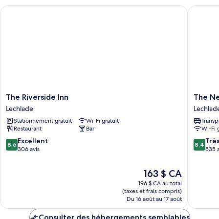
Free
The Riverside Inn
The New 
use
of
Tennis
Court)
The
The
The Riverside Inn
The Ne
Riverside
New
Lechlade
Lechlad
Inn
Inn
Stationnement gratuit
Wi-Fi gratuit
Transp
Lechlade
Hotel
Restaurant
Bar
Wi-Fi 
Lechlad
8.6
8.4
Excellent
Trè
8,6
8,4
sur
sur
306 avis
535 a
10,
10,
Excellent,
Très
Le
163 $ CA
306 avis
bien,
prix
196 $ CA au total
535 avis
est
(taxes et frais compris)
de
Du 16 août au 17 août
163 $ CA
Consulter des hébergements semblables