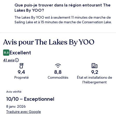
Que puis-je trouver dans la région entourant The
Lakes By YOO?
The Lakes By YOO est à seulement 11 minutes de marche de
Sailing Lake et à 15 minutes de marche de Conservation Lake.
Avis pour The Lakes By YOO
Avis
Excellent
8,6
41 avis
9,4
8,8
9,2
Propreté
Commodités
État et installations de
l’hébergement
Avis
Avis vérifié
10/10 – Exceptionnel
8 janv. 2026
Traduire avec Google