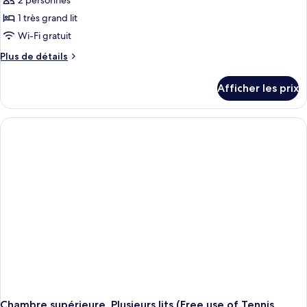
2 personnes
1 très grand lit
Wi-Fi gratuit
Plus
Plus de détails
de
détails
Afficher les prix
pour
Chambre
exécutive,
1
très
grand
lit
(Free
use
of
Tennis
Court)
Chambre supérieure, Plusieurs lits (Free use of Tennis