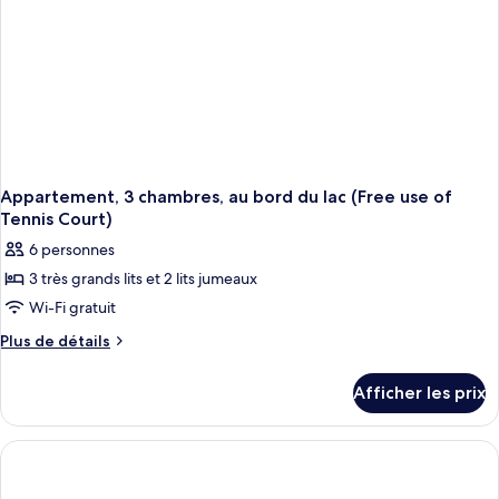
Tennis
Court)
Appartement, 3 chambres, au bord du lac (Free use of
Tennis Court)
6 personnes
3 très grands lits et 2 lits jumeaux
Wi-Fi gratuit
Plus
Plus de détails
de
détails
Afficher les prix
pour
Appartement,
3
chambres,
au