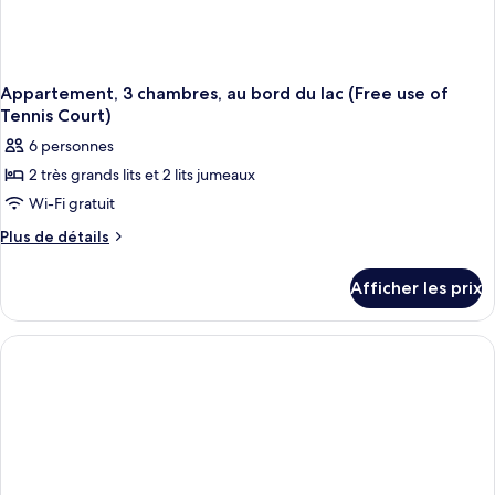
Court)
Appartement, 3 chambres, au bord du lac (Free use of
Tennis Court)
6 personnes
2 très grands lits et 2 lits jumeaux
Wi-Fi gratuit
Plus
Plus de détails
de
détails
Afficher les prix
pour
Appartement,
3
chambres,
au
bord
du
lac
(Free
use
of