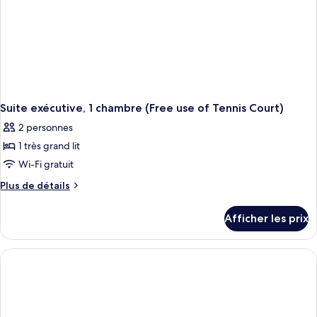
Suite exécutive, 1 chambre (Free use of Tennis Court)
2 personnes
1 très grand lit
Wi-Fi gratuit
Plus
Plus de détails
de
détails
Afficher les prix
pour
Suite
exécutive,
1
chambre
(Free
use
of