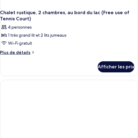
Chalet rustique, 2 chambres, au bord du lac (Free use of
Tennis Court)
4 personnes
1 très grand lit et 2 lits jumeaux
Wi-Fi gratuit
Plus
Plus de détails
de
détails
Afficher les prix
pour
Chalet
rustique,
2
chambres,
au
bord
du
lac
(Free
use
of
Tennis