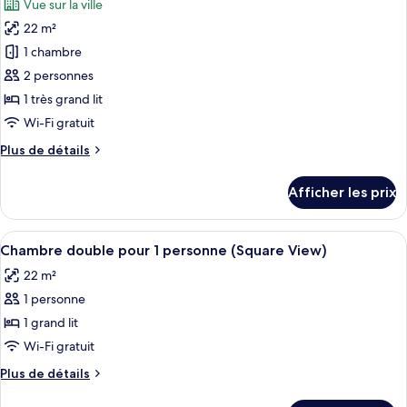
Vue sur la ville
les
22 m²
photos
pour
1 chambre
ce
2 personnes
type
1 très grand lit
de
Wi-Fi gratuit
chambre :
Plus
Plus de détails
Chambre
de
double,
détails
Afficher les prix
vue
pour
Chambre
sur
double,
Afficher
Une chambre d’hôtel moderne équipée d
la
4
vue
Chambre double pour 1 personne (Square View)
toutes
ville
sur
22 m²
la
les
ville
1 personne
photos
pour
1 grand lit
ce
Wi-Fi gratuit
type
Plus
Plus de détails
de
de
détails