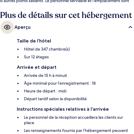
d’autres points saillants. Le personnel serviable et l’emplacement sont
des éléments très prisés par les voyageurs. Le transport en commun se
trouve à quelques minutes de marche : Station de métro España est à
Plus de détails sur cet hébergement
quelques pas et Station de métro España se trouve à 2 minutes.
Aperçu
Taille de l’hôtel
Hôtel de 347 chambre(s)
Sur 12 étages
Arrivée et départ
Arrivée de 15 h à minuit
Âge minimal pour l’enregistrement : 18
Heure de départ : midi
Départ tardif selon la disponibilité
Instructions spéciales relatives à l’arrivée
Le personnel de la réception accueillera les clients sur
place.
Les renseignements fournis par l’hébergement peuvent