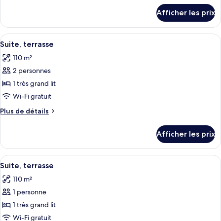
Chambre
détails
Afficher les prix
pour
Junior,
Chambre
terrasse
Junior,
Afficher
Terrasse/patio
(Suite)
8
terrasse
Suite, terrasse
toutes
(Suite)
110 m²
les
2 personnes
photos
pour
1 très grand lit
ce
Wi-Fi gratuit
type
Plus
Plus de détails
de
de
chambre :
détails
Afficher les prix
pour
Suite,
Suite,
terrasse
terrasse
Afficher
Terrasse/patio
8
Suite, terrasse
toutes
110 m²
les
1 personne
photos
pour
1 très grand lit
ce
Wi-Fi gratuit