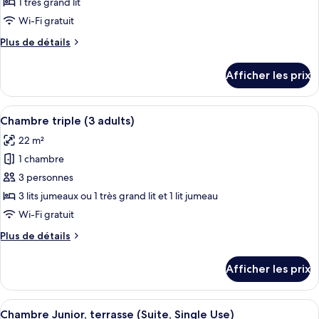
ce
1 très grand lit
type
Wi-Fi gratuit
de
Plus
Plus de détails
chambre :
de
Suite
détails
Afficher les prix
pour
(Clock
Suite
-
(Clock
Afficher
Une chambre d’hôtel moderne, dotée d’
Single
5
-
Chambre triple (3 adults)
toutes
Use)
Single
22 m²
Use)
les
1 chambre
photos
pour
3 personnes
ce
3 lits jumeaux ou 1 très grand lit et 1 lit jumeau
type
Wi-Fi gratuit
de
Plus
Plus de détails
chambre :
de
Chambre
détails
Afficher les prix
pour
triple
Chambre
(3
triple
Afficher
Une chambre d’hôtel moderne avec un g
adults)
7
(3
Chambre Junior, terrasse (Suite, Single Use)