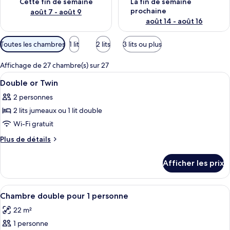
Cette fin de semaine
La fin de semaine
prochaine
août 7 - août 9
août 14 - août 16
Filtres
Toutes les chambres
1 lit
2 lits
3 lits ou plus
disponibles
pour
Affichage de 27 chambre(s) sur 27
les
Afficher
Une chambre d’hôtel avec un lit, une t
4
Double or Twin
chambres
toutes
2 personnes
les
2 lits jumeaux ou 1 lit double
photos
pour
Wi-Fi gratuit
ce
Plus
Plus de détails
type
de
détails
de
Afficher les prix
pour
chambre :
Double
Double
or
Afficher
Une chambre d’hôtel moderne équipée d
4
or
Twin
Chambre double pour 1 personne
toutes
Twin
22 m²
les
1 personne
photos