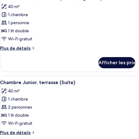
toutes
adults)
40 m²
les
1 chambre
photos
pour
1 personne
ce
1 lit double
type
Wi-Fi gratuit
de
Plus
Plus de détails
chambre :
de
Chambre
détails
Afficher les prix
pour
Junior,
Chambre
terrasse
Junior,
Afficher
Une chambre d’hôtel moderne avec un g
(Suite,
7
terrasse
Chambre Junior, terrasse (Suite)
toutes
Single
(Suite,
40 m²
Single
les
Use)
Use)
1 chambre
photos
pour
2 personnes
ce
1 lit double
type
Wi-Fi gratuit
de
Plus
Plus de détails
chambre :
de