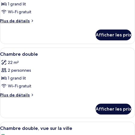
pour
1 grand lit
ce
Wi-Fi gratuit
type
Plus
Plus de détails
de
de
chambre :
détails
Afficher les prix
pour
Chambre
Chambre
double
double
Afficher
Une chambre d’hôtel moderne équipée d
pour
4
pour
Chambre double
toutes
1
1
22 m²
personne
les
personne
2 personnes
photos
pour
1 grand lit
ce
Wi-Fi gratuit
type
Plus
Plus de détails
de
de
chambre :
détails
Afficher les prix
pour
Chambre
Chambre
double
double
Afficher
Une chambre d’hôtel moderne équipée d
5
Chambre double, vue sur la ville
toutes