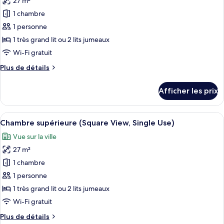
27 m²
les
1 chambre
photos
pour
1 personne
ce
1 très grand lit ou 2 lits jumeaux
type
Wi-Fi gratuit
de
Plus
Plus de détails
chambre :
de
Chambre
détails
Afficher les prix
pour
supérieure
Chambre
(Single
supérieure
Afficher
Une chambre d’hôtel moderne dotée d’u
Use)
6
(Single
Chambre supérieure (Square View, Single Use)
toutes
Use)
Vue sur la ville
les
27 m²
photos
pour
1 chambre
ce
1 personne
type
1 très grand lit ou 2 lits jumeaux
de
Wi-Fi gratuit
chambre :
Plus
Plus de détails
Chambre