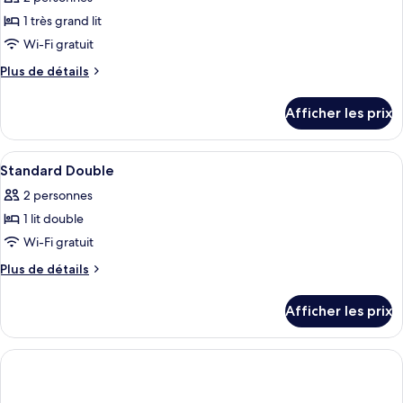
ce
1 très grand lit
type
Wi-Fi gratuit
de
Plus
Plus de détails
chambre :
de
Suite
détails
Afficher les prix
pour
Suite
Afficher
Une chambre d’hôtel moderne dotée d’un
15
Standard Double
toutes
2 personnes
les
1 lit double
photos
pour
Wi-Fi gratuit
ce
Plus
Plus de détails
type
de
détails
de
Afficher les prix
pour
chambre :
Standard
Standard
Double
Double