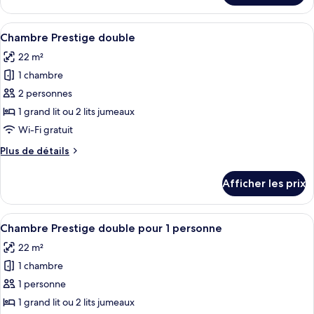
triple
Chambre
Prestige
triple
Afficher
Une chambre d’hôtel moderne, dotée d’u
(3
4
Prestige
Chambre Prestige double
toutes
adults)
(3
22 m²
adults)
les
1 chambre
photos
pour
2 personnes
ce
1 grand lit ou 2 lits jumeaux
type
Wi-Fi gratuit
de
Plus
Plus de détails
chambre :
de
Chambre
détails
Afficher les prix
pour
Prestige
Chambre
double
Prestige
Afficher
Une chambre d’hôtel moderne, dotée d’u
4
double
Chambre Prestige double pour 1 personne
toutes
22 m²
les
1 chambre
photos
pour
1 personne
ce
1 grand lit ou 2 lits jumeaux