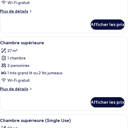
type
Wi-Fi gratuit
de
Plus
Plus de détails
chambre :
de
Chambre
détails
Afficher les prix
pour
Prestige
Chambre
double
Prestige
Afficher
Une chambre d’hôtel moderne avec un gr
pour
5
double
Chambre supérieure
toutes
1
pour
27 m²
1
les
personne
personne
1 chambre
photos
pour
2 personnes
ce
1 très grand lit ou 2 lits jumeaux
type
Wi-Fi gratuit
de
Plus
Plus de détails
chambre :
de
Chambre
détails
Afficher les prix
pour
supérieure
Chambre
supérieure
Afficher
Une chambre d’hôtel moderne avec un gr
5
Chambre supérieure (Single Use)
toutes