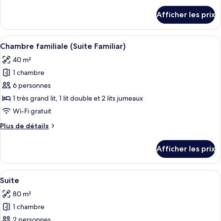
Prestige
détails
Afficher les prix
(Square
pour
Chambre
View)
Prestige
Afficher
Une chambre d’hôtel moderne dotée d’u
6
(Square
Chambre familiale (Suite Familiar)
toutes
View)
40 m²
les
1 chambre
photos
pour
6 personnes
ce
1 très grand lit, 1 lit double et 2 lits jumeaux
type
Wi-Fi gratuit
de
Plus
Plus de détails
chambre :
de
Chambre
détails
Afficher les prix
pour
familiale
Chambre
(Suite
familiale
Afficher
Une chambre d’hôtel avec un grand lit
Familiar)
9
(Suite
Suite
toutes
Familiar)
80 m²
les
1 chambre
photos
pour
2 personnes