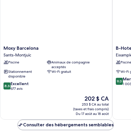
Moxy
B-
Moxy Barcelona
B-Hote
Barcelona
Hotel
Sants-Montjuïc
Eixampl
Sants-
Eixampl
Piscine
Animaux de compagnie
Piscin
Montjuïc
acceptés
Stationnement
Wi-Fi gratuit
Wi-Fi 
disponible
9.0
Mer
9,0
8.6
Excellent
sur
1 003
8,6
sur
677 avis
10,
10,
Merveill
Le
202 $ CA
Excellent,
1 003 av
prix
677 avis
253 $ CA au total
est
(taxes et frais compris)
de
Du 17 août au 18 août
202 $ CA
Consulter des hébergements semblables