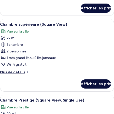
de
supérieure
détails
Afficher les prix
(Square
pour
Chambre
View,
supérieure
Afficher
Une chambre d’hôtel moderne dotée d’u
Single
6
(Square
Chambre supérieure (Square View)
toutes
Use)
View,
Vue sur la ville
Single
les
Use)
27 m²
photos
pour
1 chambre
ce
2 personnes
type
1 très grand lit ou 2 lits jumeaux
de
Wi-Fi gratuit
chambre :
Plus
Plus de détails
Chambre
de
supérieure
détails
Afficher les prix
(Square
pour
Chambre
View)
supérieure
Afficher
Une chambre d’hôtel avec un lit, deux f
5
(Square
Chambre Prestige (Square View, Single Use)
toutes
View)
Vue sur la ville
les
22 m²