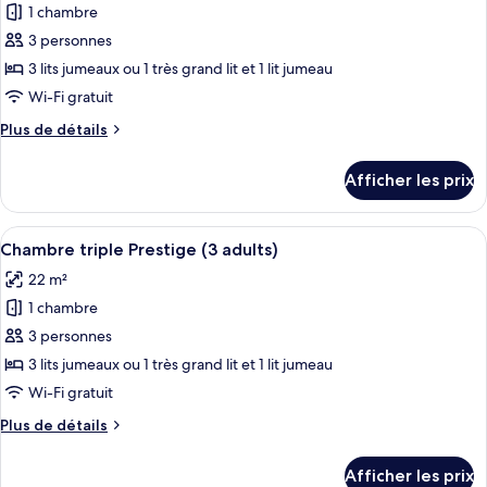
1
1 chambre
photos
children)
children)
pour
3 personnes
ce
3 lits jumeaux ou 1 très grand lit et 1 lit jumeau
type
Wi-Fi gratuit
de
Plus
Plus de détails
chambre :
de
Chambre
détails
Afficher les prix
pour
triple
Chambre
Prestige
triple
Afficher
Une chambre d’hôtel moderne avec une a
(2
5
Prestige
Chambre triple Prestige (3 adults)
toutes
adults
(2
22 m²
adults
les
+
+
1 chambre
photos
1
1
pour
3 personnes
children)
children)
ce
3 lits jumeaux ou 1 très grand lit et 1 lit jumeau
type
Wi-Fi gratuit
de
Plus
Plus de détails
chambre :
de
Chambre
détails
Afficher les prix
pour