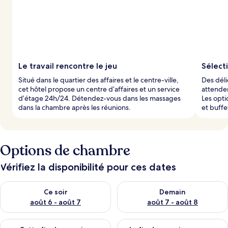
Le travail rencontre le jeu
Sélect
Situé dans le quartier des affaires et le centre-ville,
Des déli
cet hôtel propose un centre d’affaires et un service
attenden
d’étage 24h/24. Détendez-vous dans les massages
Les opti
dans la chambre après les réunions.
et buffet
Options de chambre
Vérifiez la disponibilité pour ces dates
Vérifier la disponibilité pour ce soir août 6 - août 7
Vérifier la disponibilité pour 
Ce soir
Demain
août 6 - août 7
août 7 - août 8
Vérifier la disponibilité pour cette fin de semaine août 7 - aoû
Vérifier la disponibilité pour 