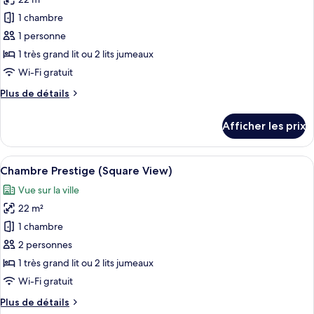
photos
pour
1 chambre
ce
1 personne
type
1 très grand lit ou 2 lits jumeaux
de
Wi-Fi gratuit
chambre :
Plus
Plus de détails
Chambre
de
Prestige
détails
Afficher les prix
(Square
pour
Chambre
View,
Prestige
Afficher
Une chambre d’hôtel avec un lit, deux f
Single
5
(Square
Chambre Prestige (Square View)
toutes
Use)
View,
Vue sur la ville
Single
les
Use)
22 m²
photos
pour
1 chambre
ce
2 personnes
type
1 très grand lit ou 2 lits jumeaux
de
Wi-Fi gratuit
chambre :
Plus
Plus de détails
Chambre
de