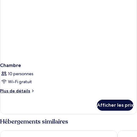
Chambre
10 personnes
Wi-Fi gratuit
Plus
Plus de détails
de
détails
Afficher les prix
pour
Chambre
Hébergements similaires
Moxy Barcelona
B-Hotel