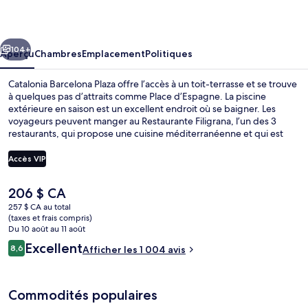
Barcelona
Plaza
cédent
Suivant
104+
Aperçu
Chambres
Emplacement
Politiques
Catalonia Barcelona Plaza offre l’accès à un toit-terrasse et se trouve
à quelques pas d’attraits comme Place d’Espagne. La piscine
extérieure en saison est un excellent endroit où se baigner. Les
voyageurs peuvent manger au Restaurante Filigrana, l’un des 3
restaurants, qui propose une cuisine méditerranéenne et qui est
ouvert pour le dîner et le souper. Un bar attenant à la piscine, un
centre d’entraînement physique ouvert en tout temps et un centre
Accès VIP
d’entraînement physique sont d’autres points saillants. Le personnel
serviable et l’emplacement sont des éléments très prisés par les
Le
206 $ CA
voyageurs. Le transport en commun se trouve à quelques minutes
Terrasse/patio
prix
de marche : Station de métro España est à quelques pas et Station
257 $ CA au total
actuel
(taxes et frais compris)
de métro España se trouve à 2 minutes.
est
Du 10 août au 11 août
de 206 $ CA
Avis
Excellent
8,6
Afficher les 1 004 avis
8,6 sur 10 –
Commodités populaires