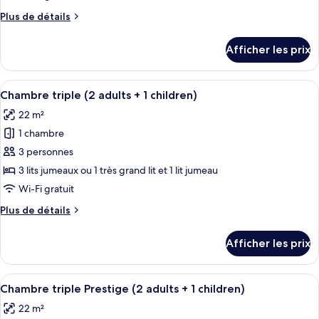
type
Plus
Plus de détails
de
de
chambre :
détails
Afficher les prix
pour
Suite,
Suite,
terrasse
terrasse
Afficher
Une chambre d’hôtel moderne, dotée d’
5
Chambre triple (2 adults + 1 children)
toutes
22 m²
les
1 chambre
photos
pour
3 personnes
ce
3 lits jumeaux ou 1 très grand lit et 1 lit jumeau
type
Wi-Fi gratuit
de
Plus
Plus de détails
chambre :
de
Chambre
détails
Afficher les prix
pour
triple
Chambre
(2
triple
Afficher
Une chambre d’hôtel moderne avec une a
adults
5
(2
Chambre triple Prestige (2 adults + 1 children)
toutes
+
adults
22 m²
+
les
1