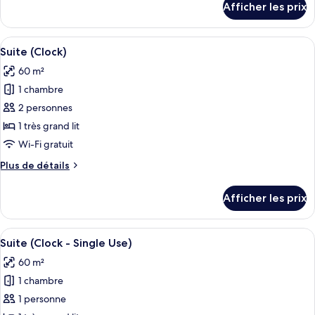
chambre :
Afficher les prix
pour
Chambre
Chambre
double
double
Afficher
Une chambre d’hôtel moderne équipée d’
pour
6
pour
Suite (Clock)
toutes
1
1
60 m²
personne
les
personne
(Square
1 chambre
photos
(Square
View)
pour
2 personnes
View)
ce
1 très grand lit
type
Wi-Fi gratuit
de
Plus
Plus de détails
chambre :
de
Suite
détails
Afficher les prix
pour
(Clock)
Suite
(Clock)
Afficher
Une chambre d’hôtel moderne équipée d’
6
Suite (Clock - Single Use)
toutes
60 m²
les
1 chambre
photos
pour
1 personne