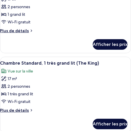
photos
1
et
pour
2 personnes
canapé-
1
ce
canapé-
1 grand lit
lit
lit
type
(The
Wi-Fi gratuit
(The
de
King
King
Plus
Plus de détails
chambre :
Suite
Suite
de
Chambre
with
détails
with
Afficher les prix
Sofa
pour
Standard,
Sofa
Bed)
Chambre
1
Bed)
Standard,
Afficher
Une chambre d’hôtel avec un grand lit
grand
10
1
Chambre Standard, 1 très grand lit (The King)
toutes
lit
grand
Vue sur la ville
lit
les
(The
(The
17 m²
photos
Queen)
Queen)
pour
2 personnes
ce
1 très grand lit
type
Wi-Fi gratuit
de
Plus
Plus de détails
chambre :
de
Chambre
détails
Afficher les prix
pour
Standard,
Chambre