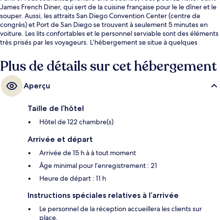
James French Diner, qui sert de la cuisine française pour le le dîner et le
souper. Aussi, les attraits San Diego Convention Center (centre de
congrès) et Port de San Diego se trouvent à seulement 5 minutes en
voiture. Les lits confortables et le personnel serviable sont des éléments
très prisés par les voyageurs. L’hébergement se situe à quelques
minutes de marche du transport en commun : Station de métro 5th
Avenue se trouve à 4 minutes et Station de métro Civic Center est
Plus de détails sur cet hébergement
à 7 minutes.
Aperçu
Taille de l’hôtel
Hôtel de 122 chambre(s)
Arrivée et départ
Arrivée de 15 h à à tout moment
Âge minimal pour l’enregistrement : 21
Heure de départ : 11 h
Instructions spéciales relatives à l’arrivée
Le personnel de la réception accueillera les clients sur
place.