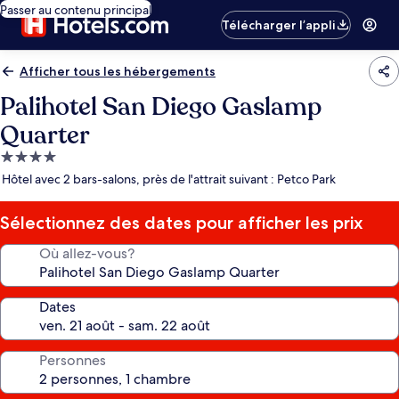
Passer au contenu principal
Télécharger l’appli
Afficher tous les hébergements
Palihotel San Diego Gaslamp
Quarter
Hébergement
4.0 étoiles
Hôtel avec 2 bars-salons, près de l'attrait suivant : Petco Park
Sélectionnez des dates pour afficher les prix
Où allez-vous?
Dates
Personnes