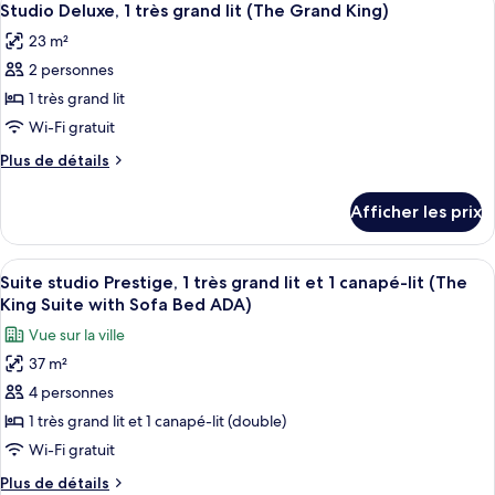
7
très
1
Studio Deluxe, 1 très grand lit (The Grand King)
toutes
très
grand
23 m²
grand
les
lit
lit
2 personnes
photos
et
et
pour
1 très grand lit
1
1
ce
canapé-
Wi-Fi gratuit
canapé-
lit
type
lit
Plus
Plus de détails
(The
de
de
(The
Deluxe
chambre :
détails
King
Deluxe
Afficher les prix
pour
Studio
with
King
Studio
Sofa
Deluxe,
Deluxe,
with
Bed)
Afficher
Une chambre d’hôtel équipée d’une télé
1
10
1
Suite studio Prestige, 1 très grand lit et 1 canapé-lit (The
Sofa
toutes
très
très
King Suite with Sofa Bed ADA)
Bed)
grand
les
grand
Vue sur la ville
lit
photos
lit
(The
37 m²
pour
(The
Grand
4 personnes
ce
King)
Grand
type
1 très grand lit et 1 canapé-lit (double)
King)
de
Wi-Fi gratuit
chambre :
Plus
Plus de détails