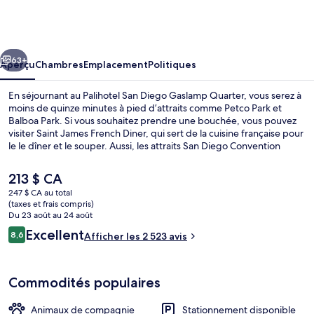
Palihotel
San
Diego
cédent
Suivant
Gaslamp
63+
Aperçu
Chambres
Emplacement
Politiques
Quarter
En séjournant au Palihotel San Diego Gaslamp Quarter, vous serez à
moins de quinze minutes à pied d’attraits comme Petco Park et
Balboa Park. Si vous souhaitez prendre une bouchée, vous pouvez
visiter Saint James French Diner, qui sert de la cuisine française pour
le le dîner et le souper. Aussi, les attraits San Diego Convention
Center (centre de congrès) et Port de San Diego se trouvent à
seulement 5 minutes en voiture. Les lits confortables et le personnel
Le
213 $ CA
serviable sont des éléments très prisés par les voyageurs.
prix
247 $ CA au total
L’hébergement se situe à quelques minutes de marche du transport
actuel
(taxes et frais compris)
en commun : Station de métro 5th Avenue se trouve à 4 minutes et
Coin salon du hall
est
Du 23 août au 24 août
Station de métro Civic Center est à 7 minutes.
de 213 $ CA
Avis
Excellent
8,6
Afficher les 2 523 avis
8,6 sur 10 –
Commodités populaires
Animaux de compagnie
Stationnement disponible