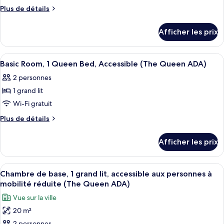
ce
Plus
Plus de détails
Queen)
type
de
détails
de
Afficher les prix
pour
chambre :
Standard
Standard
Room,
Afficher
Une chambre à coucher comprenant un l
9
Room,
1
Basic Room, 1 Queen Bed, Accessible (The Queen ADA)
toutes
King
1
2 personnes
Bed
les
King
(The
1 grand lit
photos
Bed
King)
pour
Wi-Fi gratuit
(The
ce
Plus
Plus de détails
King)
type
de
détails
de
Afficher les prix
pour
chambre :
Basic
Basic
Room,
Afficher
Un lit bien fait, agrémenté d’un couss
8
Room,
1
Chambre de base, 1 grand lit, accessible aux personnes à
toutes
Queen
1
mobilité réduite (The Queen ADA)
Bed,
les
Queen
Vue sur la ville
Accessible
photos
Bed,
(The
20 m²
pour
Queen
Accessible
2 personnes