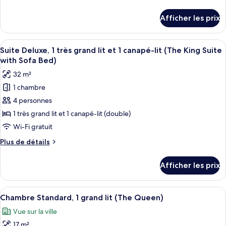
Suite
de
studio
détails
Afficher les prix
pour
Prestige,
Suite
1
studio
Afficher
Une chambre d’hôtel équipée d’une télé
très
12
Prestige,
Suite Deluxe, 1 très grand lit et 1 canapé-lit (The King Suite
toutes
1
grand
with Sofa Bed)
très
les
lit
32 m²
grand
photos
et
lit
1 chambre
pour
1
et
4 personnes
ce
1
canapé-
canapé-
type
1 très grand lit et 1 canapé-lit (double)
lit
lit
de
Wi-Fi gratuit
(The
(The
chambre :
King
King
Plus
Plus de détails
Suite
Suite
de
Suite
with
Deluxe,
détails
with
Afficher les prix
Sofa
pour
1
Sofa
Bed
Suite
très
ADA)
Bed
Deluxe,
Afficher
Un lit bien fait, agrémenté d’un couss
grand
5
1
Chambre Standard, 1 grand lit (The Queen)
ADA)
toutes
très
lit
Vue sur la ville
grand
les
et
lit
17 m²