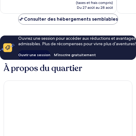
est
(taxes et frais compris)
de
Du 27 août au 28 août
208 $ CA
Consulter des hébergements semblables
Ouvrez une session pour accéder aux réductions et avantages
admissibles. Plus de récompenses pour vivre plus d’aventures!
Ouvrir une session
M’inscrire gratuitement
À propos du quartier