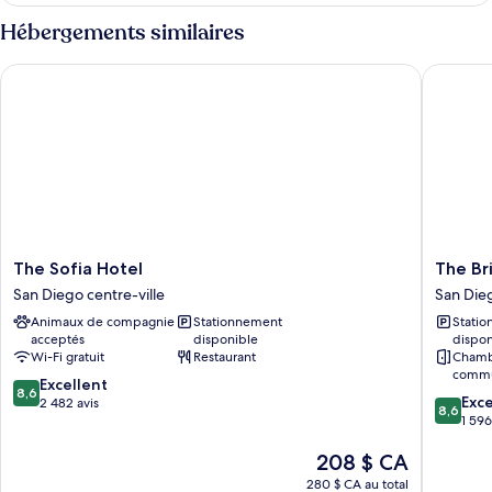
1
Standard,
Hébergements similaires
très
1
grand
très
The Sofia Hotel
The Bris
grand
lit
lit
(The
(The
King)
King)
The
The
The Sofia Hotel
The Br
Sofia
Bristol
San Diego centre-ville
San Dieg
Hotel
Hotel
Animaux de compagnie
Stationnement
Stati
San
San
acceptés
disponible
dispon
Diego
Diego
Wi-Fi gratuit
Restaurant
Chamb
centre-
San
commun
8.6
ville
Excellent
Diego
8,6
8.6
Exce
sur
2 482 avis
centre-
8,6
sur
1 596
10,
ville
10,
Excellent,
Le
208 $ CA
Excellen
2 482 avis
prix
1 596 avi
280 $ CA au total