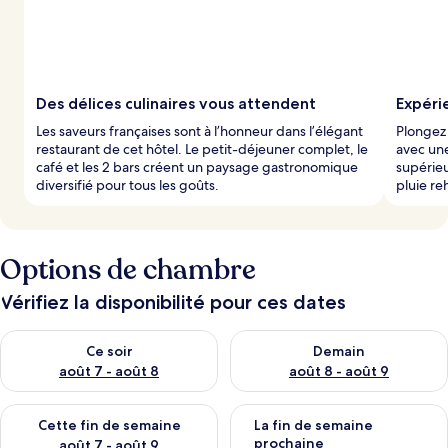
Des délices culinaires vous attendent
Expéri
Les saveurs françaises sont à l’honneur dans l’élégant
Plongez 
restaurant de cet hôtel. Le petit-déjeuner complet, le
avec une
café et les 2 bars créent un paysage gastronomique
supérieu
diversifié pour tous les goûts.
pluie re
Options de chambre
Vérifiez la disponibilité pour ces dates
Vérifier la disponibilité pour ce soir août 7 - août 8
Vérifier la disponibilité pour 
Ce soir
Demain
août 7 - août 8
août 8 - août 9
Vérifier la disponibilité pour cette fin de semaine août 7 - aoû
Vérifier la disponibilité pour 
Cette fin de semaine
La fin de semaine
prochaine
août 7 - août 9