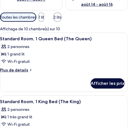
août 14 - août 16
Filtres
Toutes les chambres
1 lit
2 lits
disponibles
pour
Affichage de 10 chambre(s) sur 10
les
Afficher
Une chambre à coucher bien rangée, av
10
Standard Room, 1 Queen Bed (The Queen)
chambres
toutes
2 personnes
les
1 grand lit
photos
pour
Wi-Fi gratuit
ce
Plus
Plus de détails
type
de
détails
de
Afficher les prix
pour
chambre :
Standard
Standard
Room,
Afficher
Une chambre à coucher bien rangée, av
10
Room,
1
Standard Room, 1 King Bed (The King)
toutes
Queen
1
2 personnes
Bed
les
Queen
(The
1 très grand lit
photos
Bed
Queen)
pour
Wi-Fi gratuit
(The