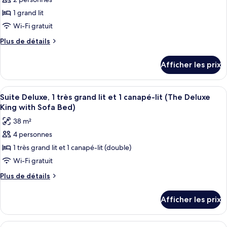
ce
ADA)
(The
type
1 grand lit
Queen
de
Wi-Fi gratuit
ADA)
chambre :
Plus
Plus de détails
Chambre
de
de
détails
Afficher les prix
pour
base,
Chambre
1
de
Afficher
Une pièce comprenant un canapé, un p
grand
7
base,
Suite Deluxe, 1 très grand lit et 1 canapé-lit (The Deluxe
toutes
1
lit,
King with Sofa Bed)
grand
les
accessible
38 m²
lit,
photos
aux
accessible
4 personnes
pour
personnes
aux
1 très grand lit et 1 canapé-lit (double)
ce
personnes
à
à
type
Wi-Fi gratuit
mobilité
mobilité
de
réduite
Plus
Plus de détails
réduite
chambre :
de
(The
(The
détails
Suite
Queen
Queen
Afficher les prix
pour
ADA)
Deluxe,
ADA)
Suite
1
Deluxe,
Afficher
Une chambre d’hôtel avec un grand lit