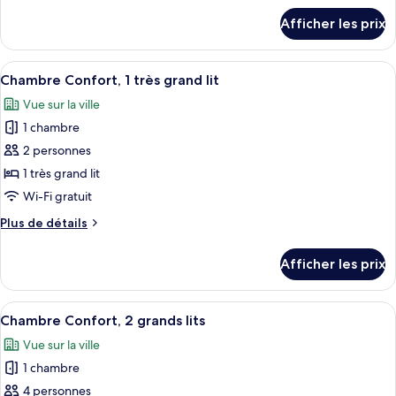
chambre :
détails
Afficher les prix
pour
Chambre
Chambre
Standard,
Standard,
Afficher
Une chambre moderne avec un lit, un c
2
4
2
Chambre Confort, 1 très grand lit
toutes
grands
grands
Vue sur la ville
lits
les
lits
1 chambre
photos
pour
2 personnes
ce
1 très grand lit
type
Wi-Fi gratuit
de
Plus
Plus de détails
chambre :
de
Chambre
détails
Afficher les prix
pour
Confort,
Chambre
1
Confort,
Afficher
Une chambre d’hôtel avec deux lits, une
très
6
1
Chambre Confort, 2 grands lits
toutes
grand
très
Vue sur la ville
grand
les
lit
lit
1 chambre
photos
pour
4 personnes