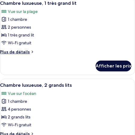
chambres
8
2
Chambre luxueuse, 1 très grand lit
toutes
chambres
Vue sur la plage
les
1 chambre
photos
pour
2 personnes
ce
1 très grand lit
type
Wi-Fi gratuit
de
Plus
Plus de détails
chambre :
de
Chambre
détails
Afficher les prix
pour
luxueuse,
Chambre
1
luxueuse,
Afficher
Une chambre d’hôtel avec deux lits, un
très
7
1
Chambre luxueuse, 2 grands lits
toutes
grand
très
Vue sur l’océan
grand
les
lit
lit
1 chambre
photos
pour
4 personnes
ce
2 grands lits
type
Wi-Fi gratuit
de
Plus
Plus de détails