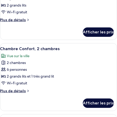
ce
2 grands lits
type
Wi-Fi gratuit
de
Plus
Plus de détails
chambre :
de
Chambre
détails
Afficher les prix
pour
Confort,
Chambre
2
Confort,
Afficher
Un lit bien fait, avec une literie blan
grands
6
2
Chambre Confort, 2 chambres
toutes
lits
grands
Vue sur la ville
lits
les
2 chambres
photos
pour
6 personnes
ce
2 grands lits et 1 très grand lit
type
Wi-Fi gratuit
de
Plus
Plus de détails
chambre :
de
Chambre
détails
Afficher les prix
pour
Confort,
Chambre
2
Confort,
Afficher
Une chambre moderne avec un lit, une