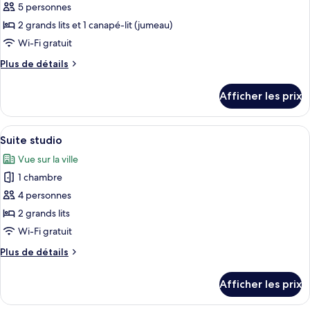
pour
5 personnes
1
1
ce
canapé-
canapé-
2 grands lits et 1 canapé-lit (jumeau)
lit
type
lit
Wi-Fi gratuit
de
Plus
Plus de détails
chambre :
de
Suite
détails
Afficher les prix
pour
luxueuse,
Suite
2
luxueuse,
Afficher
Une chambre d’hôtel avec deux lits, un
chambres
2
2
Suite studio
toutes
chambres
Vue sur la ville
les
1 chambre
photos
pour
4 personnes
ce
2 grands lits
type
Wi-Fi gratuit
de
Plus
Plus de détails
chambre :
de
Suite
détails
Afficher les prix
pour
studio
Suite