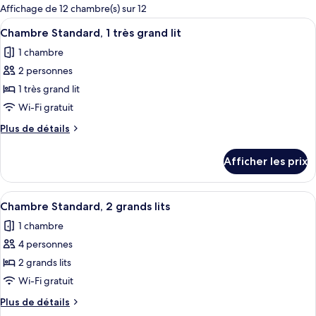
pour
Affichage de 12 chambre(s) sur 12
les
Afficher
Une chambre d’hôtel équipée d’un lit, 
5
Chambre Standard, 1 très grand lit
chambres
toutes
1 chambre
les
2 personnes
photos
pour
1 très grand lit
ce
Wi-Fi gratuit
type
Plus
Plus de détails
de
de
chambre :
détails
Afficher les prix
pour
Chambre
Chambre
Standard,
Standard,
Afficher
Une chambre d’hôtel avec deux lits, u
1
4
1
Chambre Standard, 2 grands lits
toutes
très
très
1 chambre
grand
les
grand
lit
4 personnes
photos
lit
pour
2 grands lits
ce
Wi-Fi gratuit
type
Plus
Plus de détails
de
de