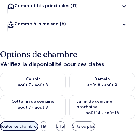
Commodités principales
(11)
Comme à la maison
(6)
Options de chambre
Vérifiez la disponibilité pour ces dates
Vérifier la disponibilité pour ce soir août 7 - août 8
Vérifier la disponibilité pour 
Ce soir
Demain
août 7 - août 8
août 8 - août 9
Vérifier la disponibilité pour cette fin de semaine août 7 - aoû
Vérifier la disponibilité pour 
Cette fin de semaine
La fin de semaine
prochaine
août 7 - août 9
août 14 - août 16
Filtres
Toutes les chambres
1 lit
2 lits
3 lits ou plus
disponibles