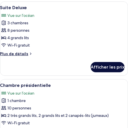
studio
Afficher
Une chambre à coucher avec un lit, un
7
Suite Deluxe
toutes
Vue sur l’océan
les
3 chambres
photos
pour
8 personnes
ce
4 grands lits
type
Wi-Fi gratuit
de
Plus
Plus de détails
chambre :
de
Suite
détails
Afficher les prix
pour
Deluxe
Suite
Deluxe
Afficher
Une chambre d’hôtel moderne dotée de d
8
Chambre présidentielle
toutes
Vue sur l’océan
les
1 chambre
photos
pour
10 personnes
ce
2 très grands lits, 2 grands lits et 2 canapés-lits (jumeaux)
type
Wi-Fi gratuit