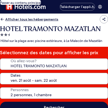
Passer au contenu principal
Télécharger l’appli
Afficher tous les hébergements
HOTEL TRAMONTO MAZATLAN
Hébergement
2.5 étoiles
Hôtel sur la plage avec piscine extérieure, à Le Malecón de Mazatlán
Sélectionnez des dates pour afficher les prix
Où allez-vous?
Dates
Personnes
Rechercher