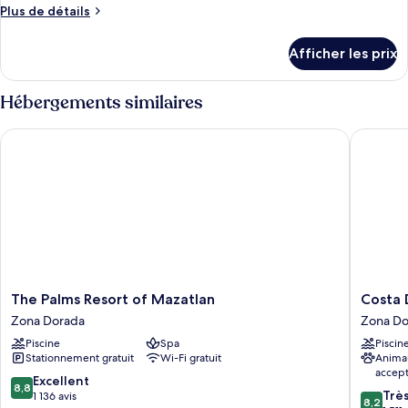
de
Plus
Plus de détails
chambre :
de
Chambre
détails
Afficher les prix
pour
présidentielle
Chambre
présidentielle
Hébergements similaires
The Palms Resort of Mazatlan
Costa De
The
Costa
The Palms Resort of Mazatlan
Costa 
Palms
De
Zona Dorada
Zona Do
Resort
Oro
Piscine
Spa
Piscin
of
Beach
Stationnement gratuit
Wi-Fi gratuit
Anima
Mazatlan
Hotel
accep
Zona
Zona
8.8
Excellent
8,8
8.2
Dorada
Dorada
Trè
sur
1 136 avis
8,2