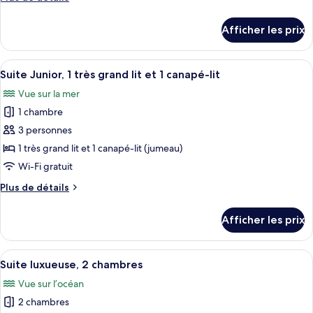
chambre :
de
Chambre
détails
Afficher les prix
pour
luxueuse,
Chambre
2
luxueuse,
Afficher
Une chambre d’hôtel avec un lit, une t
grands
6
2
Suite Junior, 1 très grand lit et 1 canapé-lit
toutes
lits
grands
Vue sur la mer
lits
les
1 chambre
photos
pour
3 personnes
ce
1 très grand lit et 1 canapé-lit (jumeau)
type
Wi-Fi gratuit
de
Plus
Plus de détails
chambre :
de
Suite
détails
Afficher les prix
pour
Junior,
Suite
1
Junior,
Afficher
Un salon moderne avec un canapé, une 
très
10
1
Suite luxueuse, 2 chambres
toutes
grand
très
Vue sur l’océan
grand
les
lit
lit
2 chambres
photos
et
et