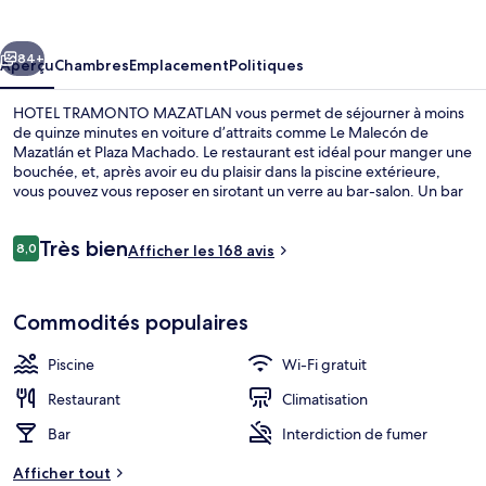
TRAMONTO
MAZATLAN
cédent
Suivant
84+
Aperçu
Chambres
Emplacement
Politiques
HOTEL TRAMONTO MAZATLAN vous permet de séjourner à moins
de quinze minutes en voiture d’attraits comme Le Malecón de
Mazatlán et Plaza Machado. Le restaurant est idéal pour manger une
bouchée, et, après avoir eu du plaisir dans la piscine extérieure,
vous pouvez vous reposer en sirotant un verre au bar-salon. Un bar
attenant à la piscine et casse-croûte/charcuterie figurent aussi
parmi les points saillants.
Avis
Très bien
8,0
Afficher les 168 avis
8,0 sur 10 –
Chambre luxueuse, 1 très grand lit | Te
Commodités populaires
Piscine
Wi-Fi gratuit
Restaurant
Climatisation
Bar
Interdiction de fumer
Afficher tout