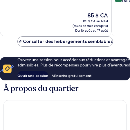
sur
1 511 
10,
10,
Excellent,
Très
1 136 avis
Le
85 $ CA
bien,
prix
101 $ CA au total
1 511 avis
est
(taxes et frais compris)
de
Du 16 août au 17 août
85 $ CA
Consulter des hébergements semblables
Ouvrez une session pour accéder aux réductions et avantages
admissibles. Plus de récompenses pour vivre plus d’aventures!
Ouvrir une session
M’inscrire gratuitement
À propos du quartier