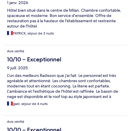
1 janv. 2026
Hôtel bien situé dans le centre de Milan. Chambre confortable,
spacieuse et moderne. Bon service d'ensemble. Offre de
restauration pas à la hauteur de l'établissement et restreinte
autour de l'hôtel.
PATRICK, séjour de 3 nuits
Avis vérifié
10/10 – Exceptionnel
9 juill. 2025
L'un des meilleurs Radisson que j'ai fait. Le personnel est très
agréable et attentionné. Les chambres sont confortables,
modernes tout en étant cocooning. La literie est parfaite.
L'ambiance et l'esthétique de l'hôtel est raffinée. Le bassin de
nage est disponible et le roof top au style japonisant est à
découvrir. Petit déjeuner complet et de qualité, manque juste
gael, séjour de 4 nuits
saumon et prosecco à inclure pour friser la perfection. Pour finir,
très bien placé, a 30 mètre de la sortie de métro.
Avis vérifié
10/10 – Exceptionnel