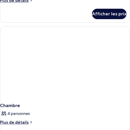
Plus de détails
de
de
chambre :
détails
Afficher les prix
pour
Chambre
Chambre
Junior,
Junior,
baignoire
baignoire
(Suite)
(Suite)
Chambre
4 personnes
Plus
Plus de détails
de