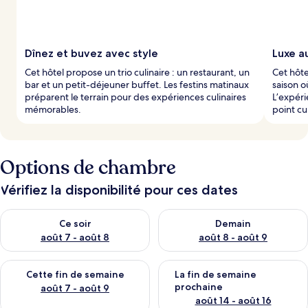
Dînez et buvez avec style
Luxe au
Cet hôtel propose un trio culinaire : un restaurant, un
Cet hôte
bar et un petit-déjeuner buffet. Les festins matinaux
saison o
préparent le terrain pour des expériences culinaires
L’expér
mémorables.
point cu
Options de chambre
Vérifiez la disponibilité pour ces dates
Vérifier la disponibilité pour ce soir août 7 - août 8
Vérifier la disponibilité pour 
Ce soir
Demain
août 7 - août 8
août 8 - août 9
Vérifier la disponibilité pour cette fin de semaine août 7 - aoû
Vérifier la disponibilité pour 
Cette fin de semaine
La fin de semaine
prochaine
août 7 - août 9
août 14 - août 16