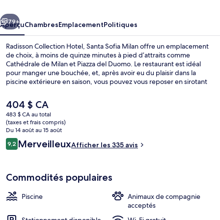
Hotel,
cédent
Suivant
Santa
79+
Aperçu
Chambres
Emplacement
Politiques
Sofia
Radisson Collection Hotel, Santa Sofia Milan offre un emplacement
Milan
de choix, à moins de quinze minutes à pied d’attraits comme
Cathédrale de Milan et Piazza del Duomo. Le restaurant est idéal
pour manger une bouchée, et, après avoir eu du plaisir dans la
piscine extérieure en saison, vous pouvez vous reposer en sirotant
un verre au bar-salon. Hôtel de luxe se trouve aussi à moins de
15 minutes à pied des points saillants suivants : Université de
Le
404 $ CA
Bocconi et Galleria Vittorio Emanuele II. L’hébergement se situe à
prix
483 $ CA au total
quelques minutes de marche du transport en commun : Corso Italia
actuel
(taxes et frais compris)
- Via Santa Sofia Tram Stop est à quelques pas et Corso Italia - Via
Restaurant
est
Du 14 août au 15 août
Lusardi Tram Stop se trouve à 3 minutes.
de 404 $ CA
Avis
Merveilleux
9,2
Afficher les 335 avis
9,2 sur 10 –
Commodités populaires
Piscine
Animaux de compagnie
acceptés