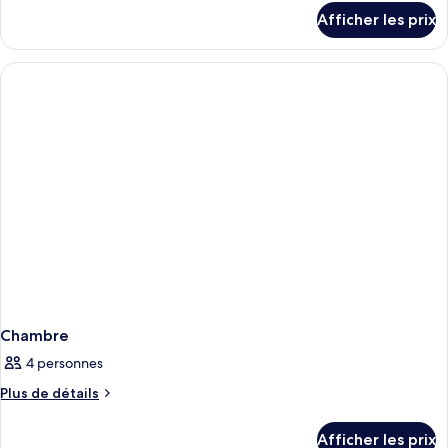
détails
Afficher les prix
pour
Chambre
Chambre
4 personnes
Plus
Plus de détails
de
détails
Afficher les prix
pour