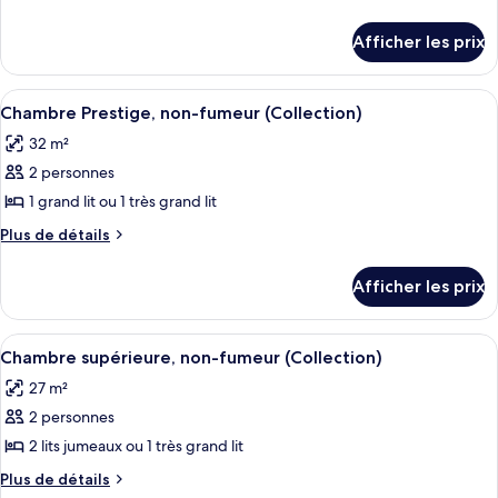
type
de
détails
de
Afficher les prix
pour
chambre :
Suite
Suite
Junior,
Afficher
Une chambre d’hôtel moderne avec un g
6
Junior,
non-
Chambre Prestige, non-fumeur (Collection)
toutes
fumeur
non-
32 m²
les
fumeur
2 personnes
photos
pour
1 grand lit ou 1 très grand lit
ce
Plus
Plus de détails
type
de
détails
de
Afficher les prix
pour
chambre :
Chambre
Chambre
Prestige,
Afficher
Une chambre d’hôtel moderne avec un gr
5
Prestige,
non-
Chambre supérieure, non-fumeur (Collection)
toutes
fumeur
non-
27 m²
(Collection)
les
fumeur
2 personnes
photos
(Collection)
pour
2 lits jumeaux ou 1 très grand lit
ce
Plus
Plus de détails
de