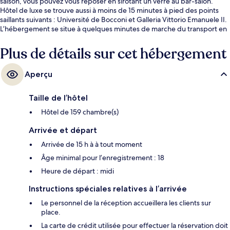
saison, vous pouvez vous reposer en sirotant un verre au bar-salon.
Hôtel de luxe se trouve aussi à moins de 15 minutes à pied des points
saillants suivants : Université de Bocconi et Galleria Vittorio Emanuele II.
L’hébergement se situe à quelques minutes de marche du transport en
commun : Corso Italia - Via Santa Sofia Tram Stop est à quelques pas et
Corso Italia - Via Lusardi Tram Stop se trouve à 3 minutes.
Plus de détails sur cet hébergement
Aperçu
Taille de l’hôtel
Hôtel de 159 chambre(s)
Arrivée et départ
Arrivée de 15 h à à tout moment
Âge minimal pour l’enregistrement : 18
Heure de départ : midi
Instructions spéciales relatives à l’arrivée
Le personnel de la réception accueillera les clients sur
place.
La carte de crédit utilisée pour effectuer la réservation doit