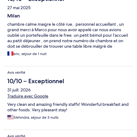
27 mai 2025
Milan
chambre calme maigre le côté rue.. personnel accueillant , un
grand merci à Marco pour nous avoir appelé car nous avions
oublié un portefeuille dans le free. un petit bémol pour l’accueil
au petit déjeuner , on prend notre numéro de chambre et on
doit se débrouiller de trouver une table libre malgré de
nombreux collaborateurs….aux alentours des 9h il manquait les
eric, séjour de 1 nuit
pâtisseries sinon bon petit déjeuner
Avis vérifié
10/10 – Exceptionnel
31 juill. 2026
Traduire avec Google
Very clean and amazing friendly staffs! Wonderful breakfast and
other foods. Very pleasant stay!
Sikhindra, séjour de 3 nuits
Avis vérifié