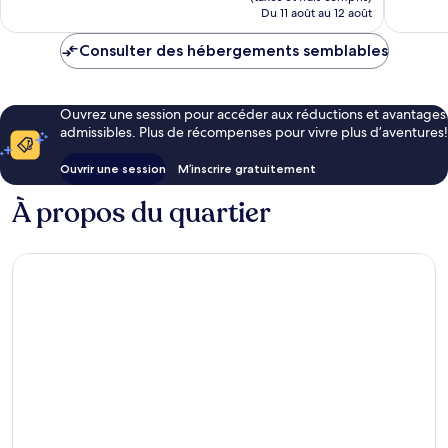
de
Du 11 août au 12 août
241 $ CA
Consulter des hébergements semblables
Ouvrez une session pour accéder aux réductions et avantages
admissibles. Plus de récompenses pour vivre plus d’aventures!
Ouvrir une session
M’inscrire gratuitement
À propos du quartier