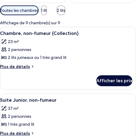
Filtres
Toutes les chambres
1 lit
2 lits
disponibles
pour
Affichage de 9 chambre(s) sur 9
les
Afficher
Une chambre d’hôtel avec un lit, un b
5
Chambre, non-fumeur (Collection)
chambres
toutes
23 m²
les
2 personnes
photos
pour
2 lits jumeaux ou 1 très grand lit
ce
Plus
Plus de détails
type
de
détails
de
Afficher les prix
pour
chambre :
Chambre,
Chambre,
non-
Afficher
Une chambre d’hôtel avec un grand lit
18
non-
fumeur
Suite Junior, non-fumeur
toutes
(Collection)
fumeur
37 m²
les
(Collection)
2 personnes
photos
pour
1 très grand lit
ce
Plus
Plus de détails