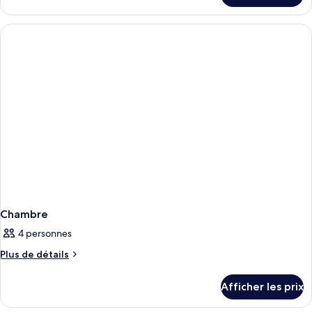
Chambre
Chambre
4 personnes
Plus
Plus de détails
de
détails
Afficher les prix
pour
Chambre