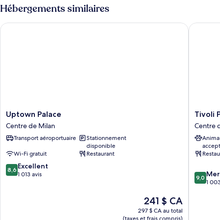
Hébergements similaires
Uptown Palace
Tivoli P
Uptown
Tivoli
Uptown Palace
Tivoli
Palace
Preside
Centre de Milan
Centre 
Centre
Milano
Transport aéroportuaire
Stationnement
Anima
de
Hotel
disponible
accep
Milan
Centre
Wi-Fi gratuit
Restaurant
Restau
de
8.6
Excellent
Milan
8,6
9.0
Mer
sur
1 013 avis
9,0
sur
1 003
10,
10,
Excellent,
Le
241 $ CA
Merveill
1 013 avis
prix
1 003 av
297 $ CA au total
est
(taxes et frais compris)