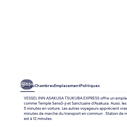
INN
ASAKUSA
TSUKUBA
EXPRESS
53+
Aperçu
Chambres
Emplacement
Politiques
VESSEL INN ASAKUSA TSUKUBA EXPRESS offre un emplacemen
comme Temple Sensō-ji et Sanctuaire d'Asakusa. Aussi, les 
5 minutes en voiture. Les autres voyageurs apprécient vra
minutes de marche du transport en commun : Station de mé
est à 12 minutes.