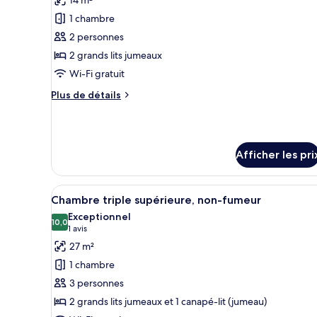
Non-
les
Non-
smoking,
1 chambre
photos
smoking,
Single
pour
2 personnes
Use
Single
ce
2 grands lits jumeaux
Use
type
Wi-Fi gratuit
de
Plus
Plus de détails
chambre :
de
Chambre
détails
pour
Confort
Chambre
avec
Afficher les pri
Confort
lits
avec
jumeaux,
lits
Afficher
Espace de travail pour ordinat
jumeaux,
11
non-
Chambre triple supérieure, non-fumeur
toutes
non-
fumeur
Exceptionnel
fumeur
les
10,0
10,0 sur 10
(1 avis)
1 avis
photos
27 m²
pour
1 chambre
ce
3 personnes
type
2 grands lits jumeaux et 1 canapé-lit (jumeau)
de