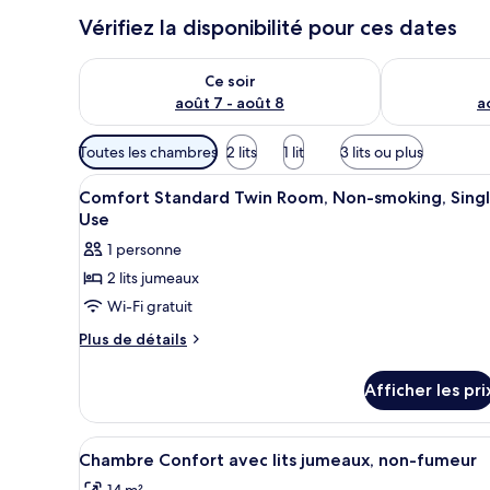
Vérifiez la disponibilité pour ces dates
Vérifier la disponibilité pour ce soir août 7 - août 8
Vérifier la di
Ce soir
août 7 - août 8
a
Filtres
Toutes les chambres
2 lits
1 lit
3 lits ou plus
disponibles
Afficher
Une chambre d’hôtel avec deux l
pour
1
Comfort Standard Twin Room, Non-smoking, Sing
toutes
les
Use
les
chambres
1 personne
photos
2 lits jumeaux
pour
Wi-Fi gratuit
ce
type
Plus
Plus de détails
de
de
détails
chambre :
Afficher les pri
pour
Comfort
Comfort
Standard
Standard
Afficher
Une chambre d’hôtel avec deux l
11
Twin
Twin
Chambre Confort avec lits jumeaux, non-fumeur
toutes
Room,
Room,
14 m²