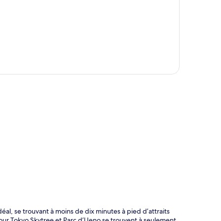
te
se trouvant à moins de dix minutes à pied d’attraits
Tour Tokyo Skytree et Parc d’Ueno se trouvent à seulement