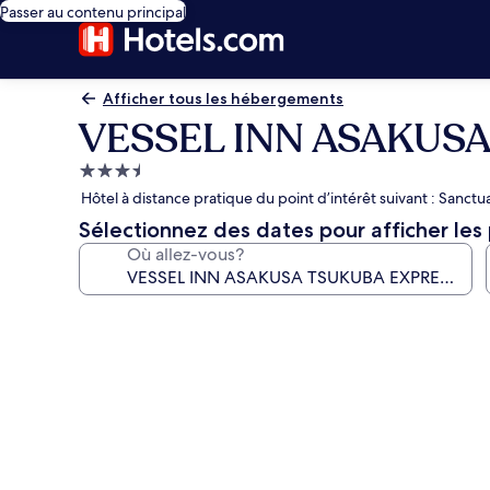
Passer au contenu principal
Afficher tous les hébergements
VESSEL INN ASAKUS
Hébergement
3.5 étoiles
Hôtel à distance pratique du point d’intérêt suivant : Sanctu
Sélectionnez des dates pour afficher les 
Où allez-vous?
Galerie
de
photos
de
l’hébergement
VESSEL