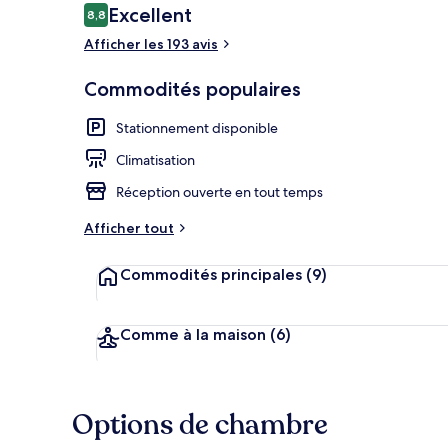
Avis
Excellent
8,8
8,8 sur 10 –
Afficher les 193 avis
Réception
Commodités populaires
Stationnement disponible
Climatisation
Réception ouverte en tout temps
Afficher tout
Commodités principales
(9)
Comme à la maison
(6)
Options de chambre