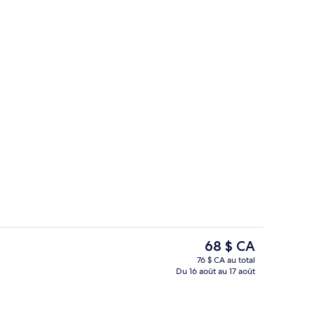
avail pour ordinateurs portables, rideaux d’obscurcissement
Commodité de l’hébergement
Le
68 $ CA
prix
76 $ CA au total
actuel
Du 16 août au 17 août
Restaurant
est
de 68 $ CA