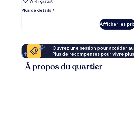
Wi-Fi gratuit
chambre :
Chambre
Plus
Plus de détails
triple
de
détails
supérieure,
Afficher les pri
pour
non-
Chambre
fumeur
triple
supérieure,
non-
Ouvrez une session pour accéder au
fumeur
Plus de récompenses pour vivre plus
À propos du quartier