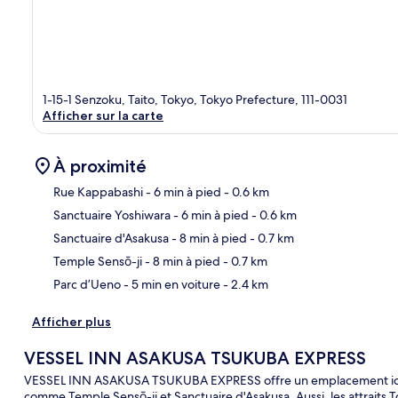
1-15-1 Senzoku, Taito, Tokyo, Tokyo Prefecture, 111-0031
Afficher sur la carte
À proximité
Rue Kappabashi
- 6 min à pied
- 0.6 km
Sanctuaire Yoshiwara
- 6 min à pied
- 0.6 km
Car
Sanctuaire d'Asakusa
- 8 min à pied
- 0.7 km
Temple Sensō-ji
- 8 min à pied
- 0.7 km
Parc d’Ueno
- 5 min en voiture
- 2.4 km
Afficher plus
VESSEL INN ASAKUSA TSUKUBA EXPRESS
VESSEL INN ASAKUSA TSUKUBA EXPRESS offre un emplacement idéal, 
comme Temple Sensō-ji et Sanctuaire d'Asakusa. Aussi, les attraits 