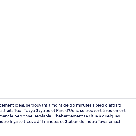
Espace de tr
t idéal, se trouvant à moins de dix minutes à pied d’attraits
attraits Tour Tokyo Skytree et Parc d’Ueno se trouvent à seulement
iment le personnel serviable. L’hébergement se situe à quelques
Extérieur
tro Iriya se trouve à 11 minutes et Station de métro Tawaramachi