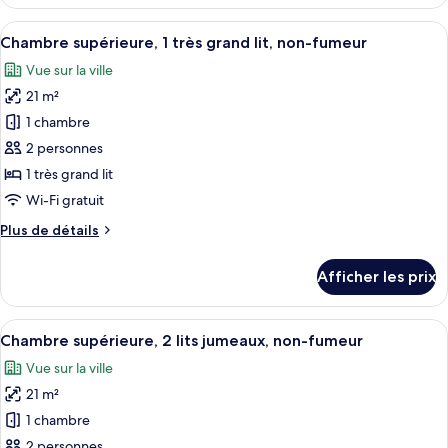
Chambre
lit
supérieure,
Afficher
Une chambre d’hôtel moderne dotée d’un
double,
4
1
Chambre supérieure, 1 très grand lit, non-fumeur
toutes
non-
lit
Vue sur la ville
double,
les
fumeur
non-
21 m²
photos
fumeur
pour
1 chambre
ce
2 personnes
type
1 très grand lit
de
Wi-Fi gratuit
chambre :
Plus
Plus de détails
Chambre
de
supérieure,
détails
Afficher les prix
1
pour
Chambre
très
supérieure,
Afficher
Une chambre d’hôtel moderne dotée d’un 
grand
5
1
Chambre supérieure, 2 lits jumeaux, non-fumeur
toutes
lit,
très
Vue sur la ville
grand
les
non-
lit,
21 m²
photos
fumeur
non-
pour
1 chambre
fumeur
ce
2 personnes