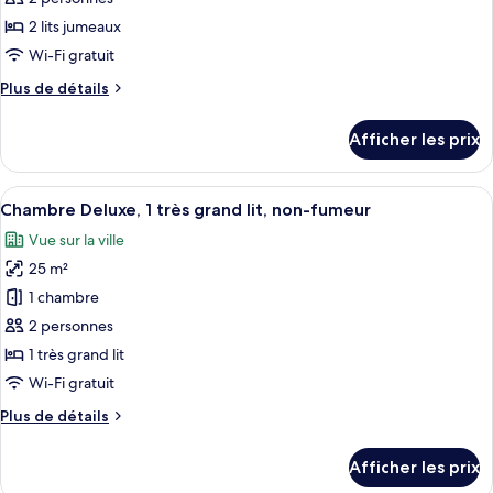
type
2 lits jumeaux
de
Wi-Fi gratuit
chambre :
Plus
Plus de détails
Chambre
de
supérieure,
détails
Afficher les prix
2
pour
Chambre
lits
supérieure,
Afficher
Une salle de bain moderne avec une gr
jumeaux,
5
2
Chambre Deluxe, 1 très grand lit, non-fumeur
toutes
non-
lits
Vue sur la ville
jumeaux,
les
fumeur
non-
25 m²
photos
fumeur
pour
1 chambre
ce
2 personnes
type
1 très grand lit
de
Wi-Fi gratuit
chambre :
Plus
Plus de détails
Chambre
de
Deluxe,
détails
Afficher les prix
1
pour