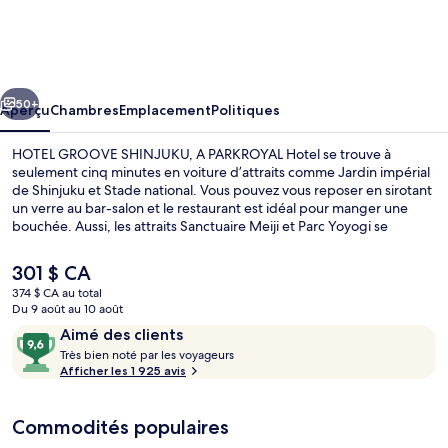
HOTEL
GROOVE
SHINJUKU,
cédent
Suivant
A
50+
Aperçu
Chambres
Emplacement
Politiques
PARKROYAL
HOTEL GROOVE SHINJUKU, A PARKROYAL Hotel se trouve à
Hotel
seulement cinq minutes en voiture d’attraits comme Jardin impérial
de Shinjuku et Stade national. Vous pouvez vous reposer en sirotant
un verre au bar-salon et le restaurant est idéal pour manger une
bouchée. Aussi, les attraits Sanctuaire Meiji et Parc Yoyogi se
trouvent à seulement 5 minutes en voiture. Les autres voyageurs
aiment le fait que le transport en commun se trouve à une courte
Le
301 $ CA
distance de marche : Station de métro Shinjuku-Nishiguchi est à
prix
374 $ CA au total
5 minutes et Station de métro Shinjuku-Sanchōme, à 9 minutes.
actuel
Du 9 août au 10 août
Déjeuner continental servi tous les jo
est
Avis
9,6
Aimé des clients
de 301 $ CA
T
sur
Très bien noté par les voyageurs
r
Afficher les 1 925 avis
10,
è
Aimé
s
des
Commodités populaires
clients
b