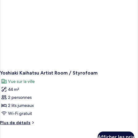
/
Picasso
147801
Yoshiaki Kaihatsu Artist Room / Styrofoam
Vue sur la ville
44 m²
2 personnes
2 lits jumeaux
Wi-Fi gratuit
Plus
Plus de détails
de
détails
Afficher les prix