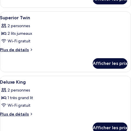
pour
chambre :
Superior
Superior
King
Afficher
Divers
1
King
Superior Twin
toutes
2 personnes
les
2 lits jumeaux
photos
pour
Wi-Fi gratuit
ce
Plus
Plus de détails
type
de
détails
de
Afficher les prix
pour
chambre :
Superior
Superior
Twin
Afficher
Séchoir à cheveux, pantoufles, bidet, s
2
Twin
Deluxe King
toutes
2 personnes
les
1 très grand lit
photos
pour
Wi-Fi gratuit
ce
Plus
Plus de détails
type
de
détails
de
Afficher les prix
pour