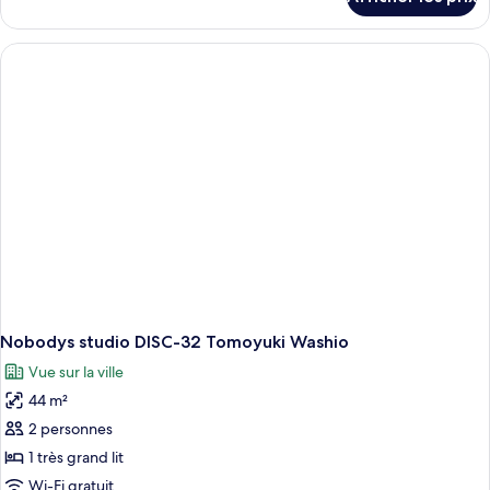
pour
Yoshiaki
Kaihatsu
Artist
Room
/
Styrofoam
Nobodys studio DISC-32 Tomoyuki Washio
Vue sur la ville
44 m²
2 personnes
1 très grand lit
Wi-Fi gratuit