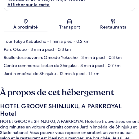
Afficher sur la carte
Carte
À proximité
Transport
Restaurants
Tour Tokyu Kabukicho
- 1 min à pied
- 0.2 km
Parc Okubo
- 3 min à pied
- 0.3 km
Ruelle des souvenirs Omoide Yokocho
- 3 min à pied
- 0.3 km
Centre commercial Isetan de Shinjuku
- 8 min à pied
- 0.7 km
Jardin impérial de Shinjuku
- 12 min à pied
- 1.1 km
À propos de cet hébergement
HOTEL GROOVE SHINJUKU, A PARKROYAL
Hotel
HOTEL GROOVE SHINJUKU, A PARKROYAL Hotel se trouve à seulement
cinq minutes en voiture d’attraits comme Jardin impérial de Shinjuku et
Stade national. Vous pouvez vous reposer en sirotant un verre au bar-
salon et le restaurant est idéal pour manger une bouchée. Aussi, les