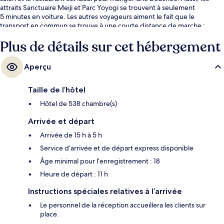
attraits Sanctuaire Meiji et Parc Yoyogi se trouvent à seulement
5 minutes en voiture. Les autres voyageurs aiment le fait que le
transport en commun se trouve à une courte distance de marche :
Station de métro Shinjuku-Nishiguchi est à 5 minutes et Station de
Plus de détails sur cet hébergement
métro Shinjuku-Sanchōme, à 9 minutes.
Aperçu
Taille de l’hôtel
Hôtel de 538 chambre(s)
Arrivée et départ
Arrivée de 15 h à 5 h
Service d’arrivée et de départ express disponible
Âge minimal pour l’enregistrement : 18
Heure de départ : 11 h
Instructions spéciales relatives à l’arrivée
Le personnel de la réception accueillera les clients sur
place.