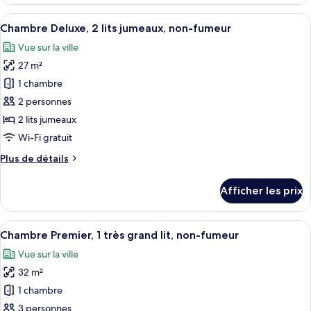
Chambre
très
Deluxe,
Afficher
Une chambre d’hôtel comprenant un lit
grand
5
1
Chambre Deluxe, 2 lits jumeaux, non-fumeur
toutes
lit,
très
Vue sur la ville
grand
les
non-
lit,
27 m²
photos
fumeur
non-
pour
1 chambre
fumeur
ce
2 personnes
type
2 lits jumeaux
de
Wi-Fi gratuit
chambre :
Plus
Plus de détails
Chambre
de
Deluxe,
détails
Afficher les prix
2
pour
Chambre
lits
Deluxe,
Afficher
Une chambre d’hôtel moderne avec un g
jumeaux,
4
2
Chambre Premier, 1 très grand lit, non-fumeur
toutes
non-
lits
Vue sur la ville
jumeaux,
les
fumeur
non-
32 m²
photos
fumeur
pour
1 chambre
ce
3 personnes