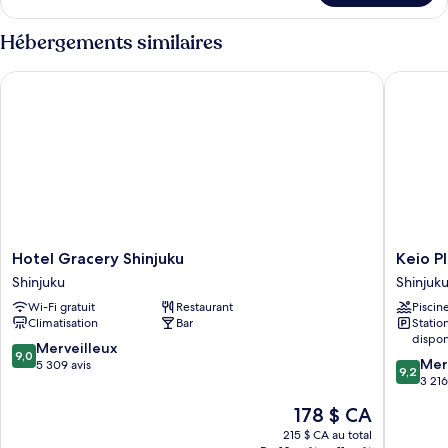
chambre :
Deluxe
Deluxe
King
Hébergements similaires
King
Hotel Gracery Shinjuku
Keio Pla
Hotel
Keio
Hotel Gracery Shinjuku
Keio P
Gracery
Plaza
Shinjuku
Shinjuk
Shinjuku
Hotel
Wi-Fi gratuit
Restaurant
Piscin
Shinjuku
Tokyo
Climatisation
Bar
Stati
Shinjuku
dispon
9.0
Merveilleux
9,0
9.2
Mer
sur
5 309 avis
9,2
sur
3 216
10,
10,
Merveilleux,
Le
178 $ CA
Merveill
5 309 avis
prix
3 216 avi
215 $ CA au total
est