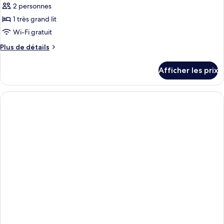
2 personnes
1 très grand lit
Wi-Fi gratuit
Plus
Plus de détails
de
détails
Afficher les prix
pour
Unfamiliar
Presences:
Room
(Green)
Takuro
Tamayama