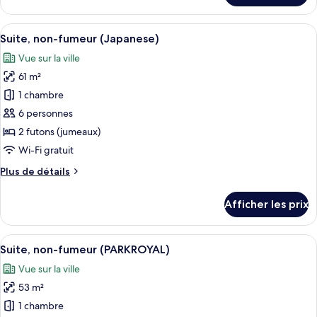
Suite
lits
Premier,
Afficher
Une chambre d’hôtel avec vue sur la vil
jumeaux,
5
2
Suite, non-fumeur (Japanese)
toutes
non-
lits
Vue sur la ville
jumeaux,
les
fumeur
non-
61 m²
photos
fumeur
pour
1 chambre
ce
6 personnes
type
2 futons (jumeaux)
de
Wi-Fi gratuit
chambre :
Plus
Plus de détails
Suite,
de
non-
détails
Afficher les prix
fumeur
pour
Suite,
(Japanese)
non-
Afficher
Une chambre d’hôtel moderne dotée d’un
5
fumeur
Suite, non-fumeur (PARKROYAL)
toutes
(Japanese)
Vue sur la ville
les
53 m²
photos
pour
1 chambre