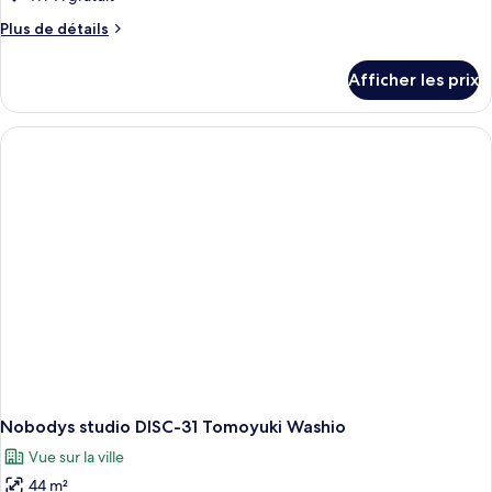
Plus
Plus de détails
de
détails
Afficher les prix
pour
Nobodys
studio
DISC-
32
Tomoyuki
Washio
Nobodys studio DISC-31 Tomoyuki Washio
Vue sur la ville
44 m²