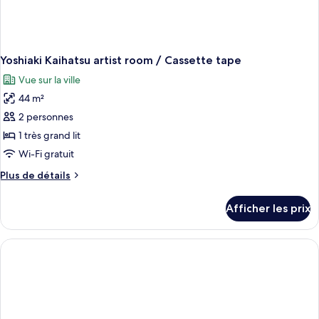
Yoshiaki Kaihatsu artist room / Cassette tape
Vue sur la ville
44 m²
2 personnes
1 très grand lit
Wi-Fi gratuit
Plus
Plus de détails
de
détails
Afficher les prix
pour
Yoshiaki
Kaihatsu
artist
room
/
Cassette
tape