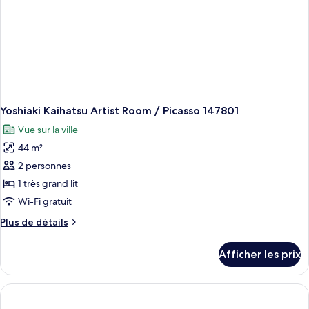
Yoshiaki Kaihatsu Artist Room / Picasso 147801
Vue sur la ville
44 m²
2 personnes
1 très grand lit
Wi-Fi gratuit
Plus
Plus de détails
de
détails
Afficher les prix
pour
Yoshiaki
Kaihatsu
Artist
Room