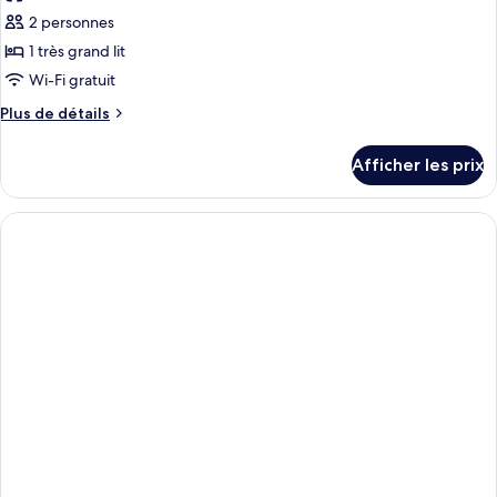
2 personnes
1 très grand lit
Wi-Fi gratuit
Plus
Plus de détails
de
détails
Afficher les prix
pour
Nobodys
studio
DISC-
31
Tomoyuki
Washio