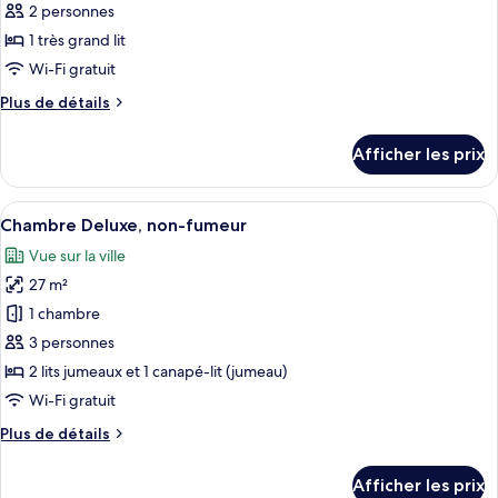
ce
2 personnes
type
1 très grand lit
de
Wi-Fi gratuit
chambre :
Plus
Plus de détails
Suite,
de
non-
détails
Afficher les prix
fumeur
pour
Suite,
(PARKROYAL)
non-
Afficher
Une chambre d’hôtel moderne avec un gr
5
fumeur
Chambre Deluxe, non-fumeur
toutes
(PARKROYAL)
Vue sur la ville
les
27 m²
photos
pour
1 chambre
ce
3 personnes
type
2 lits jumeaux et 1 canapé-lit (jumeau)
de
Wi-Fi gratuit
chambre :
Plus
Plus de détails
Chambre
de
Deluxe,
détails
Afficher les prix
non-
pour