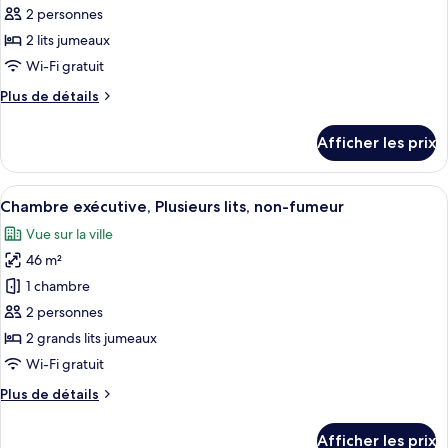
type
2 personnes
de
2 lits jumeaux
chambre :
Wi-Fi gratuit
Chambre
Plus
Plus de détails
Premier,
de
2
détails
Afficher les prix
pour
lits
Chambre
jumeaux,
Premier,
Afficher
Une chambre d’hôtel moderne dotée d’un 
douche
5
2
Chambre exécutive, Plusieurs lits, non-fumeur
toutes
accessible
lits
Vue sur la ville
jumeaux,
les
en
douche
46 m²
photos
fauteuil
accessible
pour
1 chambre
roulant,
en
ce
fauteuil
non-
2 personnes
roulant,
type
fumeur
2 grands lits jumeaux
non-
de
Wi-Fi gratuit
fumeur
chambre :
Plus
Plus de détails
Chambre
de
exécutive,
détails
Afficher les prix
pour