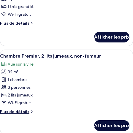
type
1 très grand lit
de
Wi-Fi gratuit
chambre :
Plus
Plus de détails
Chambre
de
Premier,
détails
Afficher les prix
1
pour
Chambre
très
Premier,
Afficher
Une chambre d’hôtel moderne avec un g
grand
4
1
Chambre Premier, 2 lits jumeaux, non-fumeur
toutes
lit,
très
Vue sur la ville
grand
les
non-
lit,
32 m²
photos
fumeur
non-
pour
1 chambre
fumeur
ce
3 personnes
type
2 lits jumeaux
de
Wi-Fi gratuit
chambre :
Plus
Plus de détails
Chambre
de
Premier,
détails
Afficher les prix
2
pour
Chambre