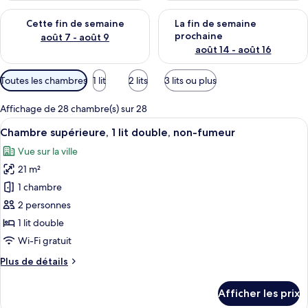
s
Vérifier la disponibilité pour cette fin de semaine août 7 - aoû
Vérifier la disponibilité pour 
Cette fin de semaine
La fin de semaine
prochaine
août 7 - août 9
août 14 - août 16
Filtres
Toutes les chambres
1 lit
2 lits
3 lits ou plus
disponibles
pour
Affichage de 28 chambre(s) sur 28
les
Afficher
Une salle de bain d’hôtel moderne, doté
4
Chambre supérieure, 1 lit double, non-fumeur
chambres
toutes
Vue sur la ville
les
21 m²
photos
pour
1 chambre
ce
2 personnes
type
1 lit double
de
Wi-Fi gratuit
chambre :
Plus
Plus de détails
Chambre
de
supérieure,
détails
Afficher les prix
1
pour