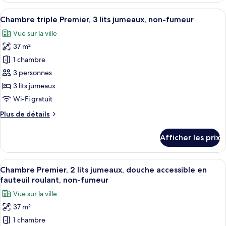
lits
Premier,
Afficher
Une chambre d’hôtel moderne dotée d’un
jumeaux,
5
2
Chambre triple Premier, 3 lits jumeaux, non-fumeur
toutes
non-
lits
Vue sur la ville
jumeaux,
les
fumeur
non-
37 m²
photos
fumeur
pour
1 chambre
ce
3 personnes
type
3 lits jumeaux
de
Wi-Fi gratuit
chambre :
Plus
Plus de détails
Chambre
de
triple
détails
Afficher les prix
Premier,
pour
Chambre
3
triple
Afficher
Une chambre d’hôtel moderne dotée d’un 
lits
5
Premier,
Chambre Premier, 2 lits jumeaux, douche accessible en
toutes
jumeaux,
3
fauteuil roulant, non-fumeur
lits
les
non-
Vue sur la ville
jumeaux,
photos
fumeur
non-
37 m²
pour
fumeur
1 chambre
ce