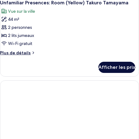
Unfamiliar Presences: Room (Yellow) Takuro Tamayama
Vue sur la ville
44 m²
2 personnes
2 lits jumeaux
Wi-Fi gratuit
Plus
Plus de détails
de
détails
Afficher les prix
pour
Unfamiliar
Presences:
Room
(Yellow)
Takuro
Tamayama