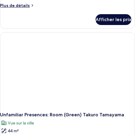
Plus
Plus de détails
de
détails
Afficher les prix
pour
Unfamiliar
Presences:
Room
(Red)
Takuro
Tamayama
Unfamiliar Presences: Room (Green) Takuro Tamayama
Vue sur la ville
44 m²