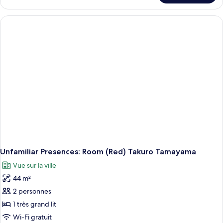
Chambre
fumeur
Deluxe,
non-
fumeur
Unfamiliar Presences: Room (Red) Takuro Tamayama
Vue sur la ville
44 m²
2 personnes
1 très grand lit
Wi-Fi gratuit