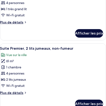
ce
4 personnes
type
1 très grand lit
de
Wi-Fi gratuit
chambre :
Plus
Plus de détails
Suite
de
Premier,
détails
Afficher les prix
1
pour
Suite
très
Premier,
Afficher
Une chambre d’hôtel moderne dotée d’un
grand
5
1
Suite Premier, 2 lits jumeaux, non-fumeur
toutes
lit,
très
Vue sur la ville
grand
les
non-
lit,
61 m²
photos
fumeur
non-
pour
1 chambre
fumeur
ce
4 personnes
type
2 lits jumeaux
de
Wi-Fi gratuit
chambre :
Plus
Plus de détails
Suite
de
Premier,
détails
Afficher les prix
2
pour