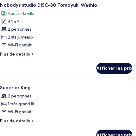
Nobodys studio DISC-30 Tomoyuki Washio
Vue sur la ville
44 m²
2 personnes
2 lits jumeaux
Wi-Fi gratuit
Plus
Plus de détails
de
détails
Afficher les prix
pour
Nobodys
studio
Afficher
Literie hypoallergénique, coffre-fort, 
4
DISC-
Superior King
toutes
30
2 personnes
Tomoyuki
les
Washio
1 très grand lit
photos
pour
Wi-Fi gratuit
ce
Plus
Plus de détails
type
de
détails
de
Afficher les prix