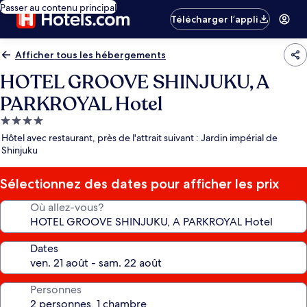
Passer au contenu principal
Télécharger l’appli
Afficher tous les hébergements
HOTEL GROOVE SHINJUKU, A
PARKROYAL Hotel
Hébergement
4.0 étoiles
Hôtel avec restaurant, près de l'attrait suivant : Jardin impérial de
Shinjuku
Sélectionnez des dates pour afficher les prix
Où allez-vous?
Dates
Personnes