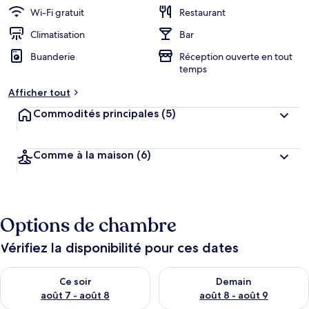
i
Wi-Fi gratuit
Restaurant
e
n
Climatisation
Bar
Buanderie
Réception ouverte en tout
n
temps
o
t
Afficher tout
é
Commodités principales
(5)
p
a
r
Comme à la maison
(6)
l
e
s
Options de chambre
v
o
y
Vérifiez la disponibilité pour ces dates
a
g
Vérifier la disponibilité pour ce soir août 7 - août 8
Vérifier la disponibilité pour 
Ce soir
Demain
e
u
août 7 - août 8
août 8 - août 9
r