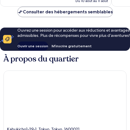
Du 10 août au 11 août
de
178 $ CA
Consulter des hébergements semblables
Ouvrez une session pour accéder aux réductions et avantages
admissibles. Plus de récompenses pour vivre plus d’aventures!
Ouvrir une session
M’inscrire gratuitement
À propos du quartier
Kabukicho1-29-1, Tokyo, Tokyo, 1600021