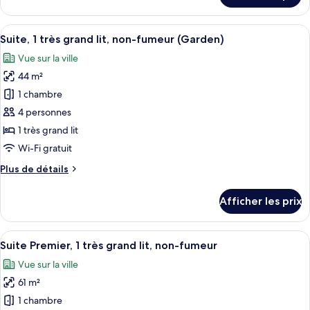
Plusieurs
Chambre
lits,
exécutive,
Afficher
Une chambre d’hôtel avec un grand lit,
non-
5
Plusieurs
Suite, 1 très grand lit, non-fumeur (Garden)
toutes
fumeur
lits,
Vue sur la ville
non-
les
fumeur
44 m²
photos
pour
1 chambre
ce
4 personnes
type
1 très grand lit
de
Wi-Fi gratuit
chambre :
Plus
Plus de détails
Suite,
de
1
détails
Afficher les prix
très
pour
Suite,
grand
1
Afficher
Une chambre d’hôtel moderne avec vue 
lit,
5
très
Suite Premier, 1 très grand lit, non-fumeur
toutes
non-
grand
Vue sur la ville
lit,
les
fumeur
non-
61 m²
photos
(Garden)
fumeur
pour
1 chambre
(Garden)