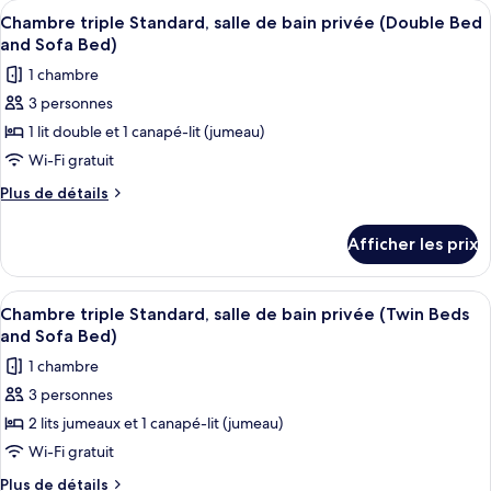
Afficher
Une chambre d’hôtel avec deux lits, un
5
salle
économique,
Chambre triple Standard, salle de bain privée (Double Bed
toutes
salle
de
and Sofa Bed)
de
les
bains
1 chambre
bains
photos
commune
commune
3 personnes
pour
(Twin
(Twin
1 lit double et 1 canapé-lit (jumeau)
ce
Beds
Beds
and
type
Wi-Fi gratuit
and
Sofa
de
Plus
Plus de détails
Sofa
Bed)
chambre :
de
Bed)
détails
Chambre
Afficher les prix
pour
triple
Chambre
Standard,
triple
Afficher
Une chambre d’hôtel avec deux lits sim
5
salle
Standard,
Chambre triple Standard, salle de bain privée (Twin Beds
toutes
salle
de
and Sofa Bed)
de
les
bain
1 chambre
bain
photos
privée
privée
3 personnes
pour
(Double
(Double
2 lits jumeaux et 1 canapé-lit (jumeau)
ce
Bed
Bed
and
type
Wi-Fi gratuit
and
Sofa
de
Plus
Plus de détails
Sofa
Bed)