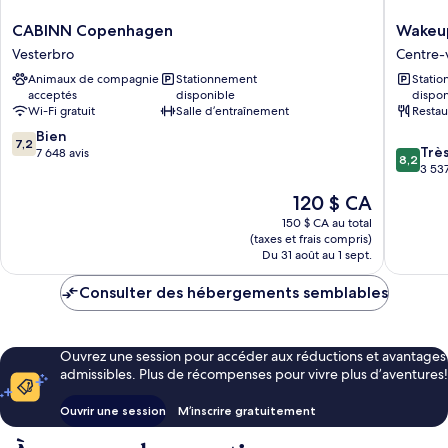
Beds)
Sofa
CABINN
Wakeup
Beds)
CABINN Copenhagen
Wakeu
Copenhagen
Copenh
Vesterbro
Centre-
Vesterbro
Bernsto
Animaux de compagnie
Stationnement
Stati
Centre-
acceptés
disponible
dispon
ville
Wi-Fi gratuit
Salle d’entraînement
Restau
de
7.2
Bien
Copenh
7,2
8.2
Trè
sur
7 648 avis
8,2
sur
3 537
10,
10,
Bien,
Le
120 $ CA
Très
7 648 avis
prix
bien,
150 $ CA au total
est
(taxes et frais compris)
3 537 av
de
Du 31 août au 1 sept.
120 $ CA
Consulter des hébergements semblables
Ouvrez une session pour accéder aux réductions et avantages
admissibles. Plus de récompenses pour vivre plus d’aventures!
Ouvrir une session
M’inscrire gratuitement