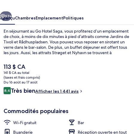
Hotel
Saga
cédent
Suivant
97+
Aperçu
Chambres
Emplacement
Politiques
En séjournant au Go Hotel Saga, vous profiterez d’un emplacement
de choix, à moins de dix minutes à pied d’attraits comme Jardins de
Tivoli et Rådhuspladsen. Vous pouvez vous reposer en sirotant un
verre dans le bar-salon. De plus, un buffet déjeuner est offert tous
les jours. Aussi, les attraits Strøget et Nyhavn se trouvent à
seulement 5 minutes en voiture. Les autres voyageurs adorent le
personnel serviable et le déjeuner. L’hébergement se situe à
Le
113 $ CA
quelques minutes de marche du transport en commun : Station de
prix
141 $ CA au total
S-tog Vesterport se trouve à 6 minutes et Station de métro
actuel
(taxes et frais compris)
Rådhuspladsen est à 10 minutes.
Buffet déjeuner servi tous les jours e
est
Du 16 août au 17 août
de 113 $ CA
Avis
Très bien
8,4
Afficher les 1 441 avis
8,4 sur 10 –
Commodités populaires
Wi-Fi gratuit
Bar
Buanderie
Réception ouverte en tout