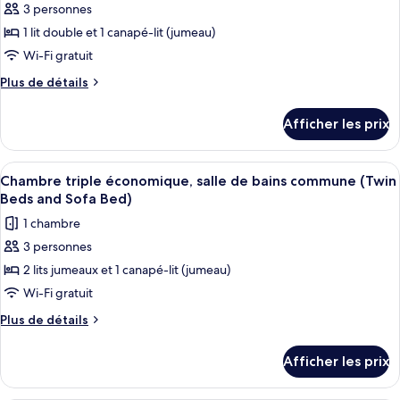
bains
de
3 personnes
pour
commune
bains
1 lit double et 1 canapé-lit (jumeau)
ce
commune
type
Wi-Fi gratuit
de
Plus
Plus de détails
chambre :
de
détails
Chambre
Afficher les prix
pour
triple
Chambre
économique,
triple
Afficher
Une chambre d’hôtel de taille réduite, 
6
salle
économique,
Chambre triple économique, salle de bains commune (Twin
toutes
salle
de
Beds and Sofa Bed)
de
les
bains
1 chambre
bains
photos
commune
commune
3 personnes
pour
(Double
(Double
2 lits jumeaux et 1 canapé-lit (jumeau)
ce
Bed
Bed
and
type
Wi-Fi gratuit
and
Sofa
de
Plus
Plus de détails
Sofa
Bed)
chambre :
de
Bed)
détails
Chambre
Afficher les prix
pour
triple
Chambre
économique,
triple