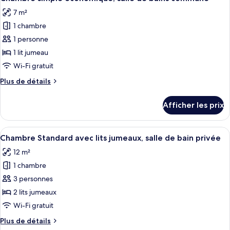
toutes
de
salle
7 m²
de
les
bain
bain
1 chambre
photos
privée
privée
pour
1 personne
ce
1 lit jumeau
type
Wi-Fi gratuit
de
Plus
Plus de détails
chambre :
de
Chambre
détails
Afficher les prix
pour
simple
Chambre
économique,
simple
Afficher
Un escalier avec une rampe en bois et 
salle
4
économique,
Chambre Standard avec lits jumeaux, salle de bain privée
toutes
de
salle
12 m²
de
les
bains
bains
1 chambre
photos
commune
commune
pour
3 personnes
ce
2 lits jumeaux
type
Wi-Fi gratuit
de
Plus
Plus de détails
chambre :
de