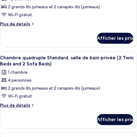
pour
(Double
(Double
2 grands lits jumeaux et 2 canapés-lits (jumeaux)
ce
Bed
Bed
and
type
Wi-Fi gratuit
and
2
de
Plus
Plus de détails
2
Sofa
chambre :
de
Beds)
Sofa
détails
Chambre
Afficher les prix
Beds)
pour
quadruple
Chambre
économique,
quadruple
Afficher
Une chambre d’hôtel avec trois lits si
11
salle
économique,
Chambre quadruple Standard, salle de bain privée (2 Twin
toutes
salle
de
Beds and 2 Sofa Beds)
de
les
bains
1 chambre
bains
photos
commune
commune
4 personnes
pour
(2
(2
2 grands lits jumeaux et 2 canapés-lits (jumeaux)
ce
Twin
Twin
Beds
type
Wi-Fi gratuit
Beds
and
de
Plus
Plus de détails
and
2
chambre :
de
Sofa
2
détails
Chambre
Beds)
Afficher les prix
Sofa
pour
quadruple
Beds)
Chambre
Standard,
quadruple
Afficher
Une chambre d’hôtel avec deux lits, un