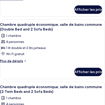
chambre :
de
Bed)
détails
Chambre
Afficher les prix
pour
triple
Chambre
Standard,
triple
Afficher
Une chambre d’hôtel avec deux lits sim
7
salle
Standard,
Chambre quadruple économique, salle de bains commune
toutes
salle
de
(Double Bed and 2 Sofa Beds)
de
les
bain
1 chambre
bain
photos
privée
privée
4 personnes
pour
(Twin
(Twin
1 lit double et 2 lits jumeaux
ce
Beds
Beds
and
type
Wi-Fi gratuit
and
Sofa
de
Plus
Plus de détails
Sofa
Bed)
chambre :
de
Bed)
détails
Chambre
Afficher les prix
pour
quadruple
Chambre
économique,
quadruple
Afficher
Une chambre d’hôtel avec un lit, un bu
8
salle
économique,
Chambre quadruple économique, salle de bains commune
toutes
salle
de
(2 Twin Beds and 2 Sofa Beds)
de
les
bains
1 chambre
bains
photos
commune
commune
4 personnes