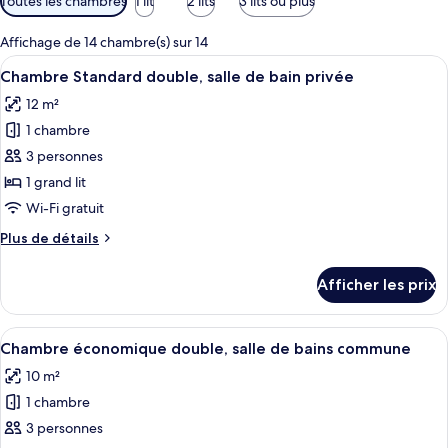
Toutes les chambres
1 lit
2 lits
3 lits ou plus
disponibles
pour
Affichage de 14 chambre(s) sur 14
les
Afficher
Un escalier avec une rampe en bois et 
5
Chambre Standard double, salle de bain privée
chambres
toutes
12 m²
les
1 chambre
photos
pour
3 personnes
ce
1 grand lit
type
Wi-Fi gratuit
de
Plus
Plus de détails
chambre :
de
Chambre
détails
Afficher les prix
pour
Standard
Chambre
double,
Standard
Afficher
Une chambre d’hôtel équipée d’un lit, 
salle
7
double,
Chambre économique double, salle de bains commune
toutes
de
salle
10 m²
de
les
bain
bain
1 chambre
photos
privée
privée
pour
3 personnes