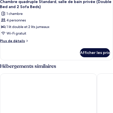
9
salle
Standard,
Chambre quadruple Standard, salle de bain privée (Double
toutes
salle
de
Bed and 2 Sofa Beds)
de
les
bain
1 chambre
bain
photos
privée
privée
4 personnes
pour
(2
(2
1 lit double et 2 lits jumeaux
ce
Twin
Twin
Beds
type
Wi-Fi gratuit
Beds
and
de
Plus
Plus de détails
and
2
chambre :
de
Sofa
2
détails
Chambre
Beds)
Afficher les prix
Sofa
pour
quadruple
Beds)
Chambre
Standard,
quadruple
Hébergements similaires
salle
Standard,
salle
de
CABINN Copenhagen
Wakeup 
de
bain
bain
privée
privée
(Double
(Double
Bed
Bed
and
and
2
2
Sofa