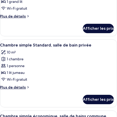
ce
1 grand lit
type
Wi-Fi gratuit
de
Plus
Plus de détails
chambre :
de
Chambre
détails
Afficher les prix
pour
économique
Chambre
double,
économique
Afficher
Une chambre d’hôtel équipée d’un lit, d
salle
8
double,
Chambre simple Standard, salle de bain privée
toutes
de
salle
10 m²
de
les
bains
bains
1 chambre
photos
commune
commune
pour
1 personne
ce
1 lit jumeau
type
Wi-Fi gratuit
de
Plus
Plus de détails
chambre :
de
Chambre
détails
Afficher les prix
pour
simple
Chambre
Standard,
simple
Afficher
Une chambre d’hôtel moderne avec un bu
salle
5
Standard,
Chambre simple économique, salle de bains commune