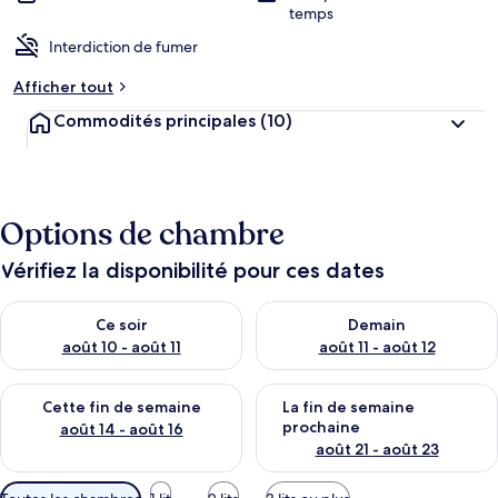
temps
Interdiction de fumer
Afficher tout
Commodités principales
(10)
Options de chambre
Vérifiez la disponibilité pour ces dates
Vérifier la disponibilité pour ce soir août 10 - août 11
Vérifier la disponibilité pour 
Ce soir
Demain
août 10 - août 11
août 11 - août 12
Vérifier la disponibilité pour cette fin de semaine août 14 - aoû
Vérifier la disponibilité pour 
Cette fin de semaine
La fin de semaine
prochaine
août 14 - août 16
août 21 - août 23
Filtres