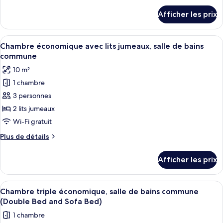
Chambre
détails
Afficher les prix
pour
Standard
Chambre
avec
Standard
Afficher
Une chambre d’hôtel avec un grand lit,
lits
7
avec
Chambre économique avec lits jumeaux, salle de bains
toutes
jumeaux,
lits
commune
jumeaux,
les
salle
10 m²
salle
photos
de
de
1 chambre
pour
bain
bain
3 personnes
ce
privée
privée
type
2 lits jumeaux
de
Wi-Fi gratuit
chambre :
Plus
Plus de détails
Chambre
de
économique
détails
Afficher les prix
pour
avec
Chambre
lits
économique
Afficher
Une chambre d’hôtel avec deux lits sim
jumeaux,
8
avec
Chambre triple économique, salle de bains commune
toutes
lits
salle
(Double Bed and Sofa Bed)
jumeaux,
les
de
1 chambre
salle
photos