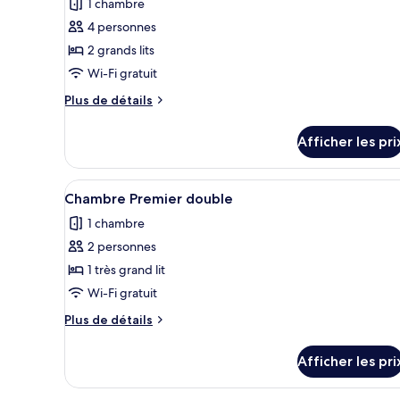
1 chambre
photos
pour
4 personnes
ce
2 grands lits
type
Wi-Fi gratuit
de
Plus
Plus de détails
chambre :
de
Chambre
détails
Afficher les pri
pour
quadruple
Chambre
Deluxe
quadruple
Afficher
Articles de minibar gratuits, acc
4
Deluxe
Chambre Premier double
toutes
1 chambre
les
2 personnes
photos
pour
1 très grand lit
ce
Wi-Fi gratuit
type
Plus
Plus de détails
de
de
chambre :
détails
Afficher les pri
pour
Chambre
Chambre
Premier
Premier