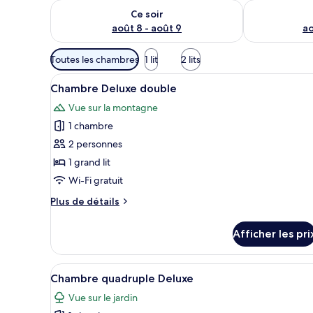
Vérifier la disponibilité pour ce soir août 8 - août 9
Vérifier la di
Ce soir
août 8 - août 9
ao
Filtres
Toutes les chambres
1 lit
2 lits
disponibles
Afficher
Articles de minibar gratuits, acc
pour
7
Chambre Deluxe double
toutes
les
Vue sur la montagne
les
chambres
1 chambre
photos
pour
2 personnes
ce
1 grand lit
type
Wi-Fi gratuit
de
Plus
Plus de détails
chambre :
de
Chambre
détails
Afficher les pri
pour
Deluxe
Chambre
double
Deluxe
Afficher
Chambre quadruple Deluxe | Arti
5
double
Chambre quadruple Deluxe
toutes
Vue sur le jardin
les