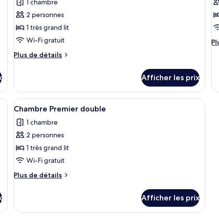
1 chambre
photos
p
pour
p
2 personnes
ce
c
1 très grand lit
type
t
Wi-Fi gratuit
Pl
Pl
de
d
d
Plus
Plus de détails
chambre :
c
dé
de
po
Chambre
C
détails
C
x
Afficher les prix
pour
Prestige
P
Pr
Chambre
double
d
do
Prestige
ès au Wi-Fi (inclus), literie fournie
Afficher
Articles de minibar gratuits, accès au Wi
4
double
Chambre Premier double
toutes
1 chambre
les
2 personnes
photos
pour
1 très grand lit
ce
Wi-Fi gratuit
type
Plus
Plus de détails
de
de
chambre :
détails
x
Afficher les prix
pour
Chambre
Chambre
Premier
Premier