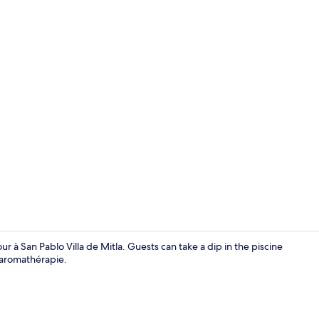
Chambre Prest
 à San Pablo Villa de Mitla. Guests can take a dip in the piscine
 aromathérapie.
Articles de m