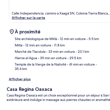
Calle Independencia, camino a Xaagá SN, Colonia Tierra Blanca,,
Afficher sur la carte
À proximité
Site archéologique de Mitlà
- 12 min en voiture
- 5.5 km
Mitla
- 12 min en voiture
- 11.8 km
Car
Marché de Tlacolula
- 33 min en voiture
- 23.1 km
Hierve el Agua
- 39 min en voiture
- 29.5 km
Temple de la Vierge de la Nativité
- 61 min en voiture
-
35.6 km
Afficher plus
Casa Regina Oaxaca
Casa Regina Oaxaca est un choix exceptionnel pour un séjour à San Pa
extérieure and indulge in massage aux pierres chaudes or aromathé