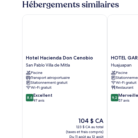
Hébergements similaires
double
double
Hotel Hacienda Don Cenobio
HOTEL GARCI
Hotel
HOTEL
Hotel Hacienda Don Cenobio
HOTEL GAR
Hacienda
GARCIA
San Pablo Villa de Mitla
Huajuapan
Don
PERAL
Piscine
Piscine
Cenobio
Huajuapan
Transport aéroportuaire
Stationnemen
San
Stationnement gratuit
Wi-Fi gratuit
Pablo
Wi-Fi gratuit
Restaurant
Villa
8.6
9.2
Excellent
Merveill
de
8,6
9,2
sur
sur
97 avis
57 avis
Mitla
10,
10,
Excellent,
Merveilleux,
97 avis
57 avis
Le
104 $ CA
prix
123 $ CA au total
est
(taxes et frais compris)
de
Du 11 août au 12 août