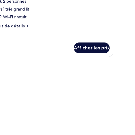
2 personnes
hotos
our
1 très grand lit
e
Wi-Fi gratuit
ype
us
us de détails
e
e
hambre :
tails
ur
hambre
hambre
Afficher les prix
remier
emier
ouble
uble
-Fi (inclus), literie fournie