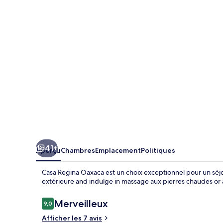
Regina
Oaxaca
41+
Aperçu
Chambres
Emplacement
Politiques
Casa Regina Oaxaca est un choix exceptionnel pour un séjour
extérieure and indulge in massage aux pierres chaudes or
Avis
Merveilleux
9,0
9,0 sur 10 –
Afficher les 7 avis