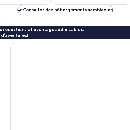
113 $ CA
45 $ CA
Consulter des hébergements semblables
x réductions et avantages admissibles.
 d’aventures!