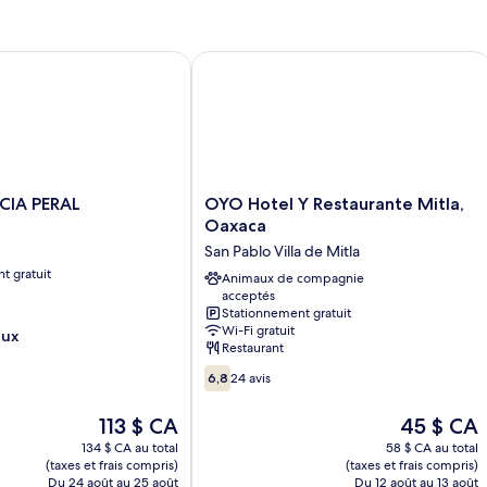
double
double
A PERAL
OYO Hotel Y Restaurante Mitla, Oaxa
OYO
CIA PERAL
OYO Hotel Y Restaurante Mitla,
Hotel
Oaxaca
Y
San Pablo Villa de Mitla
Restaurante
t gratuit
Mitla,
Animaux de compagnie
acceptés
Oaxaca
Stationnement gratuit
San
Wi-Fi gratuit
eux
Pablo
Restaurant
Villa
6.8
de
6,8
24 avis
sur
Mitla
10,
Le
Le
113 $ CA
45 $ CA
24 avis
prix
prix
134 $ CA au total
58 $ CA au total
est
est
(taxes et frais compris)
(taxes et frais compris)
de
de
Du 24 août au 25 août
Du 12 août au 13 août