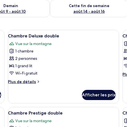
sponibilité pour demain août 9 - août 10
Vérifier la disponibilité pour cette fi
Demain
Cette fin de semaine
ût 9 - août 10
août 14 - août 16
ès au Wi-Fi (inclus), literie fournie
Afficher
Articles de minibar gratuits, accès au Wi
A
7
Chambre Deluxe double
C
toutes
t
Vue sur la montagne
les
le
1 chambre
photos
p
pour
p
2 personnes
ce
c
1 grand lit
type
t
Wi-Fi gratuit
Pl
Pl
de
d
d
Plus
Plus de détails
chambre :
c
dé
de
po
Chambre
C
détails
C
x
Afficher les prix
pour
Deluxe
D
De
Chambre
double
d
do
Deluxe
cles de minibar gratuits, accès au Wi-Fi (inclus), literie fournie
Afficher
Chambre Prestige double | Articles de mi
A
11
double
Chambre Prestige double
C
toutes
t
Vue sur la montagne
les
le