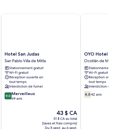
ca
Hotel San Judas
OYO Hotel Rey David, 
Hotel
OYO
Hotel San Judas
OYO Hotel Rey Davi
San
Hotel
San Pablo Villa de Mitla
Ocotlán de Morelos
Judas
Rey
Stationnement gratuit
Stationnement gratuit
San
David,
Wi-Fi gratuit
Wi-Fi gratuit
Pablo
Oaxaca
Réception ouverte en
Réception ouverte en
Villa
Ocotlán
tout temps
tout temps
de
de
Interdiction de fumer
Interdiction de fumer
Mitla
Morelos
9.0
4.0
Merveilleux
4,0
42 avis
9,0
sur
sur
69 avis
10,
10,
Merveilleux,
42 avis
Le
43 $ CA
69 avis
prix
51 $ CA au total
est
(taxes et frais compris)
(taxe
de
Du 5 sept. au 6 sept.
Du 