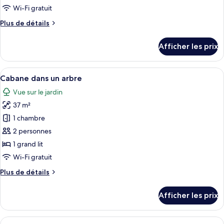
de
Wi-Fi gratuit
chambre :
Plus
Plus de détails
Cabane
de
dans
détails
Afficher les prix
un
pour
Cabane
arbre
dans
Afficher
Une chambre moderne avec un lit, un fa
12
un
Cabane dans un arbre
toutes
arbre
Vue sur le jardin
les
37 m²
photos
pour
1 chambre
ce
2 personnes
type
1 grand lit
de
Wi-Fi gratuit
chambre :
Plus
Plus de détails
Cabane
de
dans
détails
Afficher les prix
un
pour
Cabane
arbre
dans
Afficher
Une chambre moderne avec un lit, un fa