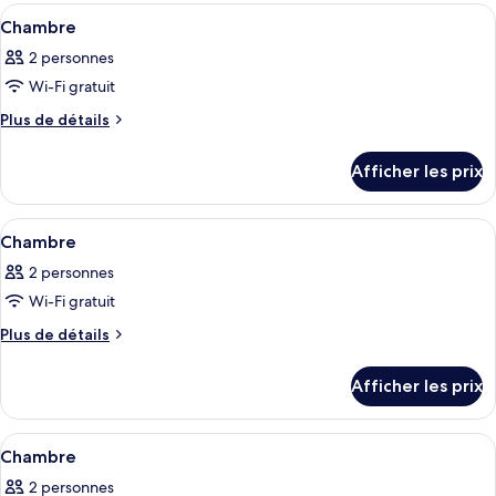
Afficher
Une chambre moderne avec un lit, un mi
4
Chambre
toutes
2 personnes
les
Wi-Fi gratuit
photos
pour
Plus
Plus de détails
de
ce
détails
type
Afficher les prix
pour
de
Chambre
chambre :
Afficher
Une chambre moderne avec un lit, une
4
Chambre
Chambre
toutes
2 personnes
les
Wi-Fi gratuit
photos
pour
Plus
Plus de détails
de
ce
détails
type
Afficher les prix
pour
de
Chambre
chambre :
Afficher
Une chambre de style loft moderne avec
4
Chambre
Chambre
toutes
2 personnes
les