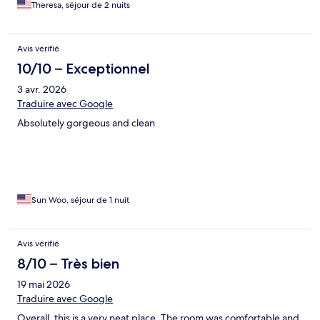
having the pond and the pigs nearby—it added such a
Theresa, séjour de 2 nuits
charming, relaxing touch to our getaway. Plus, the location is
ideal; everything we wanted to explore was just a 14–15 minute
drive away. Highly recommend this for anyone looking for a
Avis vérifié
beautiful, quiet escape!"
10/10 – Exceptionnel
3 avr. 2026
Traduire avec Google
Absolutely gorgeous and clean
Sun Woo, séjour de 1 nuit
Avis vérifié
8/10 – Très bien
19 mai 2026
Traduire avec Google
Overall, this is a very neat place. The room was comfortable and