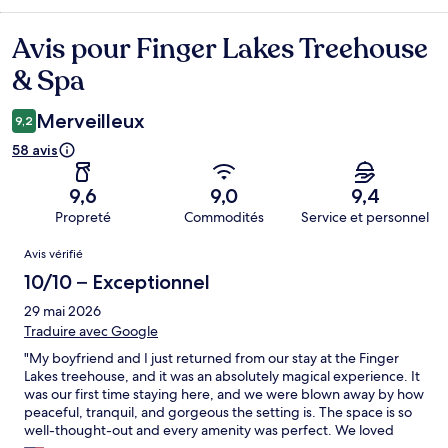
Avis pour Finger Lakes Treehouse
Avis
& Spa
Merveilleux
9,2
58 avis
9,6
9,0
9,4
Propreté
Commodités
Service et personnel
Avis
Avis vérifié
10/10 – Exceptionnel
29 mai 2026
Traduire avec Google
​"My boyfriend and I just returned from our stay at the Finger
Lakes treehouse, and it was an absolutely magical experience. It
was our first time staying here, and we were blown away by how
peaceful, tranquil, and gorgeous the setting is. The space is so
well-thought-out and every amenity was perfect. We loved