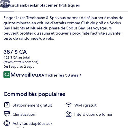
&
71+
Aperçu
Chambres
Emplacement
Politiques
Spa
Finger Lakes Treehouse & Spa vous permet de séjourner à moins de
quinze minutes en voiture d’attraits comme Club de golf de Sodus
Bay Heights et Musée du phare de Sodus Bay. Les voyageurs
peuvent profiter du sauna et trouver à proximité l’activité suivante :
piste de randonnée/de vélo.
Le
387 $ CA
prix
452 $ CA au total
actuel
(taxes et frais compris)
Extérieur
est
Du 1 sept. au 2 sept.
de 387 $ CA
Avis
Merveilleux
9,2
Afficher les 58 avis
9,2 sur 10 –
Commodités populaires
Stationnement gratuit
Wi-Fi gratuit
Climatisation
Interdiction de fumer
Activités adaptées aux