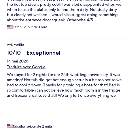
the hot tub idea is pretty cool! I was a bit disappointed when we
when to use the plates only to find them dirty. Not dusty dirty,
but clearly not washed. I would also suggest doing something
about the entrance door squeak. Otherwise 4/5.
Karen, séjour de 1 nuit
Avis vérifié
10/10 – Exceptionnel
14 mai 2026
Traduire avec Google
We stayed for 2 nights for our 25th wedding anniversary. It was
amazing! Hot tub did get hot enough actually a bit too hot so we
had to cool it down. Thanks for providing a hose for that! Bed is
so comfortable i can not believe how much room is in the fridge
and freezer area! Love that!! We only left once everything we
needed was right there! Definitely will be coming back! Thank
you so very much again Tabatha and Jeffrey
Tabatha, séjour de 2 nuits