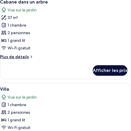
13
un
Cabane dans un arbre
toutes
arbre
Vue sur le jardin
les
37 m²
photos
pour
1 chambre
ce
2 personnes
type
1 grand lit
de
Wi-Fi gratuit
chambre :
Plus
Plus de détails
Cabane
de
dans
détails
Afficher les prix
un
pour
Cabane
arbre
dans
Afficher
Une maison moderne dotée d’une grand
19
un
Villa
toutes
arbre
Vue sur le jardin
les
1 chambre
photos
pour
2 personnes
ce
1 grand lit
type
Wi-Fi gratuit