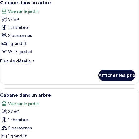
12
un
Cabane dans un arbre
toutes
arbre
Vue sur le jardin
luxueuse
les
37 m²
photos
pour
1 chambre
ce
2 personnes
type
1 grand lit
de
Wi-Fi gratuit
chambre :
Plus
Plus de détails
Cabane
de
dans
détails
Afficher les prix
un
pour
Cabane
arbre
dans
Afficher
Une chambre moderne avec un lit, un fa
13
un
Cabane dans un arbre
toutes
arbre
Vue sur le jardin
les
37 m²
photos
pour
1 chambre
ce
2 personnes
type
1 grand lit