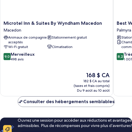
Microtel
Best
Microtel Inn & Suites By Wyndham Macedon
Best W
Inn
Western
Macedon
Palmyra
&
Palmyra
Animaux de compagnie
Stationnement gratuit
Statio
Suites
Inn
acceptés
Chamb
By
&
Wi-Fi gratuit
Climatisation
commun
Wyndham
Suites
9.0
8.2
Macedon
Merveilleux
Palmyra
Trè
9,0
8,2
sur
sur
Macedon
498 avis
1 007
10,
10,
Merveilleux,
Très
Le
168 $ CA
498 avis
bien,
prix
1 007 avi
182 $ CA au total
est
(taxes et frais compris)
de
Du 9 août au 10 août
168 $ CA
Consulter des hébergements semblables
Ouvrez une session pour accéder aux réductions et avantages
admissibles. Plus de récompenses pour vivre plus d’aventures!