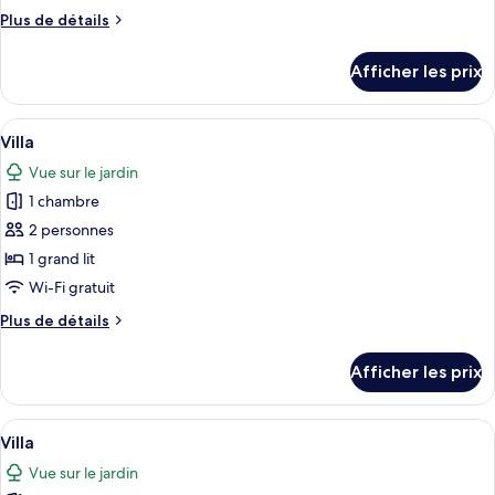
de
Plus
Plus de détails
chambre :
de
Villa
détails
Afficher les prix
pour
Villa
Afficher
Une maison moderne dotée d’une grand
19
Villa
toutes
Vue sur le jardin
les
1 chambre
photos
pour
2 personnes
ce
1 grand lit
type
Wi-Fi gratuit
de
Plus
Plus de détails
chambre :
de
Villa
détails
Afficher les prix
pour
Villa
Afficher
Une maison moderne dotée d’une grand
19
Villa
toutes
Vue sur le jardin
les