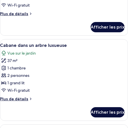
Wi-Fi gratuit
photos
pour
Plus
Plus de détails
de
ce
détails
type
Afficher les prix
pour
de
Chambre
chambre :
Afficher
Une chambre moderne avec un lit, un fa
13
Chambre
Cabane dans un arbre luxueuse
toutes
Vue sur le jardin
les
37 m²
photos
pour
1 chambre
ce
2 personnes
type
1 grand lit
de
Wi-Fi gratuit
chambre :
Plus
Plus de détails
Cabane
de
dans
détails
Afficher les prix
un
pour
Cabane
arbre
dans
Afficher
Une chambre moderne avec un lit, un fa
luxueuse