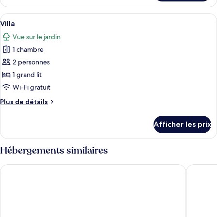
Villa
Afficher
Une maison moderne dotée d’une grand
19
Villa
toutes
Vue sur le jardin
les
1 chambre
photos
pour
2 personnes
ce
1 grand lit
type
Wi-Fi gratuit
de
Plus
Plus de détails
chambre :
de
Villa
détails
Afficher les prix
pour
Villa
Hébergements similaires
Microtel Inn & Suites By Wyndham Macedon
Best Wes