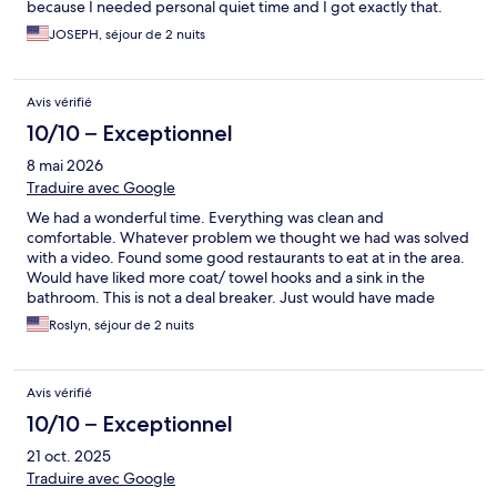
because I needed personal quiet time and I got exactly that.
This is perfect for couples looking for quality time together, the
JOSEPH, séjour de 2 nuits
place gives a healthy intimate vibe. Also while here, I like to hike.
The Chimney Bluff state park is about 15 mins away, which is a
must, the views are breathtaking. After that hike coming back to
Avis vérifié
a cozy room, hot tub or a nice fire ends the day perfectly.
10/10 – Exceptionnel
8 mai 2026
Traduire avec Google
We had a wonderful time. Everything was clean and
comfortable. Whatever problem we thought we had was solved
with a video. Found some good restaurants to eat at in the area.
Would have liked more coat/ towel hooks and a sink in the
bathroom. This is not a deal breaker. Just would have made
things easier. Next time we will have the hot tub heated prior to
Roslyn, séjour de 2 nuits
our arrival.
Avis vérifié
10/10 – Exceptionnel
21 oct. 2025
Traduire avec Google