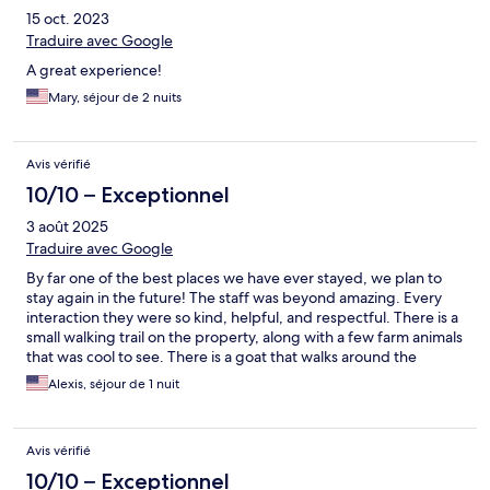
15 oct. 2023
Traduire avec Google
A great experience!
Mary, séjour de 2 nuits
Avis vérifié
10/10 – Exceptionnel
3 août 2025
Traduire avec Google
By far one of the best places we have ever stayed, we plan to
stay again in the future! The staff was beyond amazing. Every
interaction they were so kind, helpful, and respectful. There is a
small walking trail on the property, along with a few farm animals
that was cool to see. There is a goat that walks around the
property as well which was very fun to see. We loved the idea of
Alexis, séjour de 1 nuit
the wood fired hot tub and this was one of our favorites parts!
Highly recommend this place!
Avis vérifié
10/10 – Exceptionnel