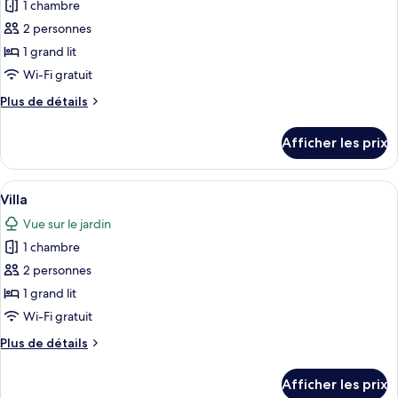
1 chambre
photos
pour
2 personnes
ce
1 grand lit
type
Wi-Fi gratuit
de
Plus
Plus de détails
chambre :
de
Villa
détails
Afficher les prix
pour
Villa
Afficher
Une maison moderne dotée d’une grand
19
Villa
toutes
Vue sur le jardin
les
1 chambre
photos
pour
2 personnes
ce
1 grand lit
type
Wi-Fi gratuit
de
Plus
Plus de détails
chambre :
de
Villa
détails
Afficher les prix
pour