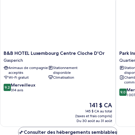
B&B
Park
B&B HOTEL Luxembourg Centre Cloche D'Or
Park I
HOTEL
Inn
Gasperich
Quartier
Luxembourg
by
Animaux de compagnie
Stationnement
Stati
Centre
Radisso
acceptés
disponible
dispon
Cloche
Luxemb
Wi-Fi gratuit
Climatisation
Chamb
D'Or
City
commun
9.2
Gasperich
Merveilleux
Quartier
9,2
9.0
Mer
sur
314 avis
de
9,0
sur
1 007
10,
la
10,
Merveilleux,
gare
Le
141 $ CA
Merveill
314 avis
prix
1 007 avi
145 $ CA au total
est
(taxes et frais compris)
de
Du 30 août au 31 août
141 $ CA
Consulter des hébergements semblables