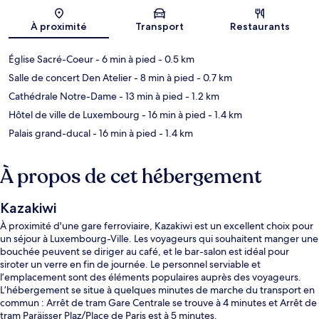
Carte
À proximité
Transport
Restaurants
Église Sacré-Coeur
- 6 min à pied
- 0.5 km
Salle de concert Den Atelier
- 8 min à pied
- 0.7 km
Cathédrale Notre-Dame
- 13 min à pied
- 1.2 km
Hôtel de ville de Luxembourg
- 16 min à pied
- 1.4 km
Palais grand-ducal
- 16 min à pied
- 1.4 km
À propos de cet hébergement
Kazakiwi
À proximité d'une gare ferroviaire, Kazakiwi est un excellent choix pour
un séjour à Luxembourg-Ville. Les voyageurs qui souhaitent manger une
bouchée peuvent se diriger au café, et le bar-salon est idéal pour
siroter un verre en fin de journée. Le personnel serviable et
l’emplacement sont des éléments populaires auprès des voyageurs.
L’hébergement se situe à quelques minutes de marche du transport en
commun : Arrêt de tram Gare Centrale se trouve à 4 minutes et Arrêt de
tram Paräisser Plaz/Place de Paris est à 5 minutes.