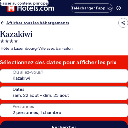
Passer au contenu principal
Télécharger l’appli
Afficher tous les hébergements
Kazakiwi
Hébergement
4.0 étoiles
Hôtel à Luxembourg-Ville avec bar-salon
Sélectionnez des dates pour afficher les prix
Où allez-vous?
Dates
Personnes
Rechercher