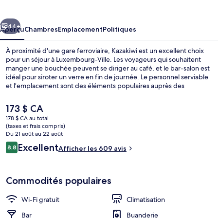
cédent
Suivant
44+
Aperçu
Chambres
Emplacement
Politiques
À proximité d'une gare ferroviaire, Kazakiwi est un excellent choix
pour un séjour à Luxembourg-Ville. Les voyageurs qui souhaitent
manger une bouchée peuvent se diriger au café, et le bar-salon est
idéal pour siroter un verre en fin de journée. Le personnel serviable
et l’emplacement sont des éléments populaires auprès des
voyageurs. L’hébergement se situe à quelques minutes de marche
du transport en commun : Arrêt de tram Gare Centrale se trouve
Le
173 $ CA
à 4 minutes et Arrêt de tram Paräisser Plaz/Place de Paris est
prix
178 $ CA au total
à 5 minutes.
actuel
(taxes et frais compris)
Façade de l’hébergement
est
Du 21 août au 22 août
de 173 $ CA
Avis
Excellent
8,8
Afficher les 609 avis
8,8 sur 10 –
Commodités populaires
Wi-Fi gratuit
Climatisation
Bar
Buanderie