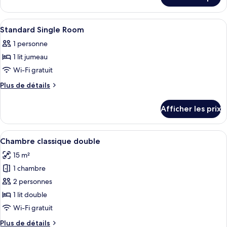
pour
chambre :
Single
Single
Room
Afficher
Une chambre d’hôtel comprenant un lit
5
Room
Standard Single Room
toutes
1 personne
les
1 lit jumeau
photos
pour
Wi-Fi gratuit
ce
Plus
Plus de détails
type
de
détails
de
Afficher les prix
pour
chambre :
Standard
Standard
Single
Afficher
Une chambre d’hôtel avec un grand lit
13
Single
Room
Chambre classique double
toutes
Room
15 m²
les
1 chambre
photos
pour
2 personnes
ce
1 lit double
type
Wi-Fi gratuit
de
Plus
Plus de détails