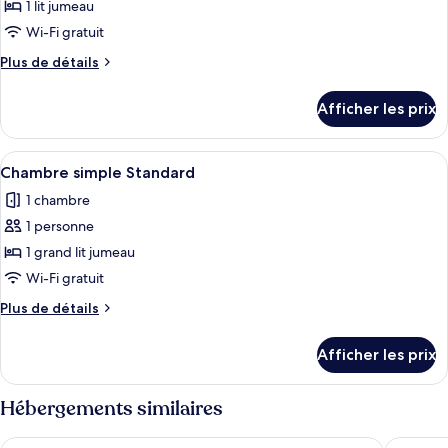
pour
1 lit jumeau
ce
Wi-Fi gratuit
type
Plus
Plus de détails
de
de
chambre :
détails
Afficher les prix
pour
Chambre
Chambre
simple
simple
Afficher
Une chambre d’hôtel avec un lit bien f
5
Chambre simple Standard
toutes
1 chambre
les
1 personne
photos
pour
1 grand lit jumeau
ce
Wi-Fi gratuit
type
Plus
Plus de détails
de
de
chambre :
détails
Afficher les prix
pour
Chambre
Chambre
simple
simple
Hébergements similaires
Standard
Standard
B&B HOTEL Luxembourg Centre Cloche D'Or
Park Inn