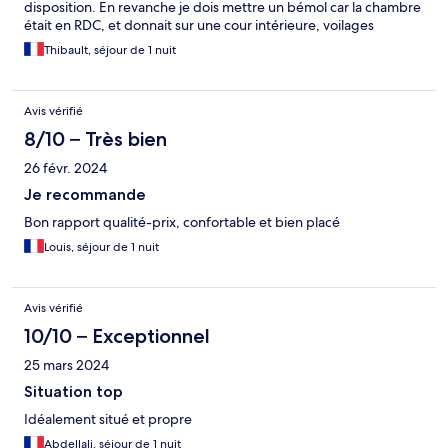
disposition. En revanche je dois mettre un bémol car la chambre
était en RDC, et donnait sur une cour intérieure, voilages
obligatoires dans la chambre pour garder un peu d’intimité. J’ai
Thibault, séjour de 1 nuit
en plus eu la malchance de tomber sur des clients peu
respectueux et impolis qui écoutaient de la musique dans la
cour et passaient des appels téléphoniques en hurlant jusqu’à
Avis vérifié
quasiment minuit sans se soucier des autres clients. Des tables
sont disposées pour appeler à la convivialité dans la cour, mais
8/10 – Très bien
forcément gênent les chambres qui donnent sur cour.
26 févr. 2024
Emplacement pratique à côté de la gare mais dans un quartier
assez populaire. Sur les points positif, petit dej copieux et de
Je recommande
qualité, ce qui devient assez rare pour être noté!
Bon rapport qualité-prix, confortable et bien placé
Louis, séjour de 1 nuit
Avis vérifié
10/10 – Exceptionnel
25 mars 2024
Situation top
Idéalement situé et propre
Abdellali, séjour de 1 nuit