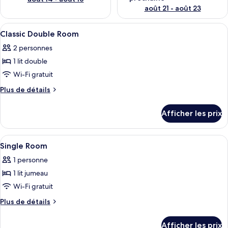
août 21 - août 23
Afficher
Une chambre d’hôtel avec un lit, un bu
1
Classic Double Room
toutes
2 personnes
les
1 lit double
photos
pour
Wi-Fi gratuit
ce
Plus
Plus de détails
type
de
détails
de
Afficher les prix
pour
chambre :
Classic
Classic
Double
Afficher
Une chambre d’hôtel équipée d’un lit, d
4
Double
Room
Single Room
toutes
Room
1 personne
les
1 lit jumeau
photos
pour
Wi-Fi gratuit
ce
Plus
Plus de détails
type
de
détails
de
Afficher les prix