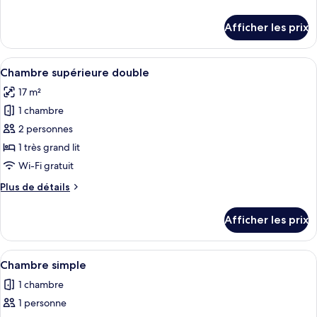
chambre :
de
Chambre
détails
Afficher les prix
pour
classique
Chambre
double
classique
Afficher
Une chambre d’hôtel comprenant un lit,
14
double
Chambre supérieure double
toutes
17 m²
les
1 chambre
photos
pour
2 personnes
ce
1 très grand lit
type
Wi-Fi gratuit
de
Plus
Plus de détails
chambre :
de
Chambre
détails
Afficher les prix
pour
supérieure
Chambre
double
supérieure
Afficher
Une chambre à coucher comprenant un li
4
double
Chambre simple
toutes
1 chambre
les
1 personne
photos