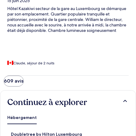
15 juin 2025
Hôtel Kazakiwi secteur de la gare au Luxembourg se démarque
par son emplacement. Quartier populaire tranquille et
piétonnier, proximité de la gare centrale. William le directeur,
nous accueille avec le sourire, à notre arrivée à midi, la chambre
était déjà disponible. Chambre lumineuse soigneusement
décorée sobrement, chambre de bain complète, lit confortable,
ameublement de bon goût et moderne. Le buffet déjeuner est
appétissant comporte des plats variés. Le décor est moderne et
contemporain. L’hôtesse Érika, nous accueille avec un beau
sourire, très agréable de jaser avec elle de sa belle ville.
L’endroit est d’une propreté remarquable, le service est
Claude, séjour de 2 nuits
excellent. Félicitations à toute l’équipe du Kazakiwi, vous faites
un excellent travail Un séjour inoubliable!
609 avis
Continuez à explorer
Hébergement
D
Doubletree by Hilton Luxembourg