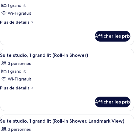
1 grand lit
Wi-Fi gratuit
Plus
Plus de détails
de
détails
Afficher les prix
pour
Queen
Studio
Afficher
Coffre-fort, accès au Wi-Fi (inclus)
4
Suite-
Suite studio, 1 grand lit (Roll-In Shower)
toutes
Hearing
3 personnes
Accessible
les
1 grand lit
photos
pour
Wi-Fi gratuit
ce
Plus
Plus de détails
type
de
détails
de
Afficher les prix
pour
chambre :
Suite
Suite
studio,
Afficher
Coffre-fort, accès au Wi-Fi (inclus)
4
studio,
1
Suite studio, 1 grand lit (Roll-In Shower, Landmark View)
toutes
grand
1
3 personnes
lit
les