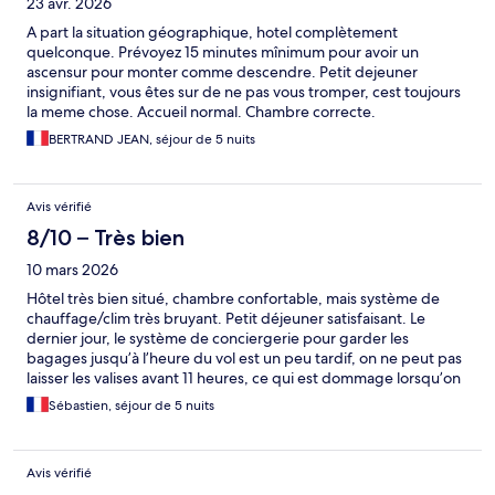
23 avr. 2026
A part la situation géographique, hotel complètement
quelconque. Prévoyez 15 minutes mînimum pour avoir un
ascensur pour monter comme descendre. Petit dejeuner
insignifiant, vous êtes sur de ne pas vous tromper, cest toujours
la meme chose. Accueil normal. Chambre correcte.
BERTRAND JEAN, séjour de 5 nuits
Avis vérifié
8/10 – Très bien
10 mars 2026
Hôtel très bien situé, chambre confortable, mais système de
chauffage/clim très bruyant. Petit déjeuner satisfaisant. Le
dernier jour, le système de conciergerie pour garder les
bagages jusqu’à l’heure du vol est un peu tardif, on ne peut pas
laisser les valises avant 11 heures, ce qui est dommage lorsqu’on
a plus que quelques heures pour profiter de la ville.
Sébastien, séjour de 5 nuits
Avis vérifié