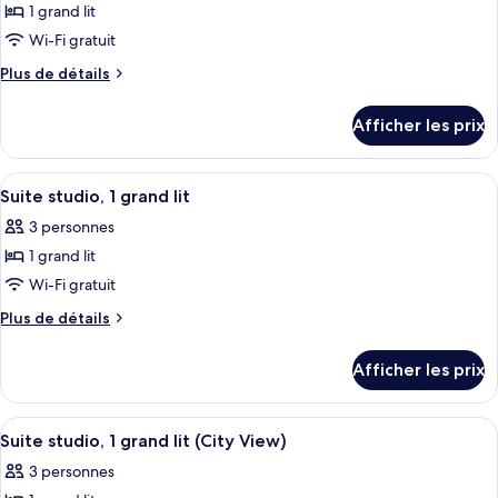
grand
(Roll-
1 grand lit
photos
lit
In
pour
Wi-Fi gratuit
Shower)
(Roll-
ce
Plus
Plus de détails
In
type
de
Shower)
détails
de
Afficher les prix
pour
chambre :
Suite
Suite
studio,
Afficher
Coffre-fort, accès au Wi-Fi (inclus)
5
studio,
1
Suite studio, 1 grand lit
toutes
grand
1
3 personnes
lit
les
grand
(Roll-
1 grand lit
photos
lit
In
pour
Wi-Fi gratuit
Shower,
(Roll-
ce
Landmark
Plus
Plus de détails
In
View)
type
de
Shower,
détails
de
Afficher les prix
Landmark
pour
chambre :
View)
Suite
Suite
studio,
Afficher
Une chambre d’hôtel avec un grand lit
4
studio,
1
Suite studio, 1 grand lit (City View)
toutes
grand
1
3 personnes
lit
les
grand