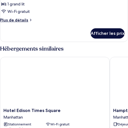
lit,
coin
1 grand lit
photos
en
pour
Wi-Fi gratuit
coin
ce
Plus
Plus de détails
type
de
détails
de
Afficher les prix
pour
chambre :
Studio,
Studio,
1
Hébergements similaires
1
grand
lit,
grand
Hotel Edison Times Square
Hampton
en
lit,
coin
en
coin
Hotel
Hampto
Hotel Edison Times Square
Hampto
Edison
Inn
Manhattan
Manhat
Times
New
Stationnement
Wi-Fi gratuit
Déjeun
Square
York