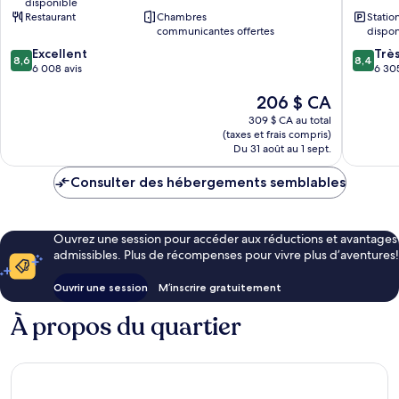
disponible
Manhattan
Times
Restaurant
Chambres
Stati
Square
communicantes offertes
dispon
Manhatt
8.6
8.4
Excellent
Trè
8,6
8,4
sur
sur
6 008 avis
6 305
10,
10,
Le
206 $ CA
Excellent,
Très
prix
6 008 avis
bien,
309 $ CA au total
est
6 305 av
(taxes et frais compris)
de
Du 31 août au 1 sept.
206 $ CA
Consulter des hébergements semblables
Ouvrez une session pour accéder aux réductions et avantages
admissibles. Plus de récompenses pour vivre plus d’aventures!
Ouvrir une session
M’inscrire gratuitement
À propos du quartier