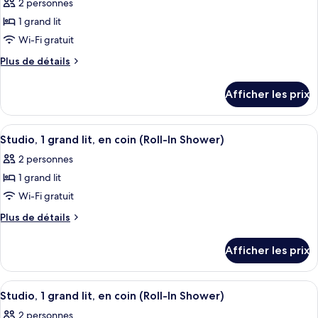
2 personnes
(Roll-
les
(Roll-
In
1 grand lit
photos
In
Shower,
pour
Wi-Fi gratuit
Shower,
Mobility)
ce
Mobility)
Plus
Plus de détails
type
de
détails
de
Afficher les prix
pour
chambre :
Studio,
Studio,
1
Afficher
Une chambre d’hôtel avec un grand lit,
4
1
grand
Studio, 1 grand lit, en coin (Roll-In Shower)
toutes
lit,
grand
2 personnes
en
les
lit,
coin
1 grand lit
photos
en
(Hearing
pour
Wi-Fi gratuit
&
coin
ce
Roll-
Plus
Plus de détails
(Hearing
In
type
de
&
Shower)
détails
de
Afficher les prix
Roll-
pour
chambre :
In
Studio,
Studio,
1
Shower)
Afficher
Une chambre d’hôtel avec un grand lit,
4
1
grand
Studio, 1 grand lit, en coin (Roll-In Shower)
toutes
lit,
grand
2 personnes