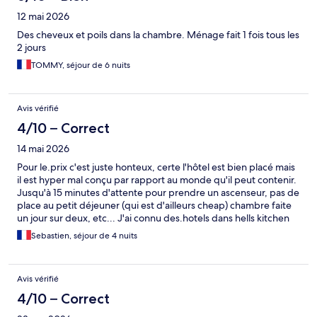
12 mai 2026
Des cheveux et poils dans la chambre. Ménage fait 1 fois tous les
2 jours
TOMMY, séjour de 6 nuits
Avis vérifié
4/10 – Correct
14 mai 2026
Pour le.prix c'est juste honteux, certe l'hôtel est bien placé mais
il est hyper mal conçu par rapport au monde qu'il peut contenir.
Jusqu'à 15 minutes d'attente pour prendre un ascenseur, pas de
place au petit déjeuner (qui est d'ailleurs cheap) chambre faite
un jour sur deux, etc... J'ai connu des.hotels dans hells kitchen
moins cher et beaucoup mieux, celui là c'est terminé pour moi
Sebastien, séjour de 4 nuits
Avis vérifié
4/10 – Correct