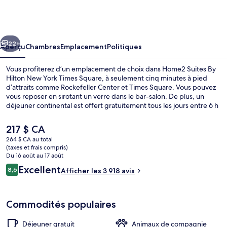
Home2
Suites
By
cédent
Suivant
Hilton
22+
Aperçu
Chambres
Emplacement
Politiques
New
Vous profiterez d’un emplacement de choix dans Home2 Suites By
York
Hilton New York Times Square, à seulement cinq minutes à pied
d’attraits comme Rockefeller Center et Times Square. Vous pouvez
Times
vous reposer en sirotant un verre dans le bar-salon. De plus, un
Square
déjeuner continental est offert gratuitement tous les jours entre 6 h
et 10 h. Aussi, les attraits Radio City Music Hall et Cathédrale Saint-
Patrick se trouvent à tout juste 10 minutes de marche. Les autres
Le
217 $ CA
voyageurs apprécient vraiment le personnel serviable et
prix
264 $ CA au total
l’emplacement central. L’hébergement se situe à quelques minutes
actuel
(taxes et frais compris)
de marche du transport en commun : Station de métro 49th Street
Extérieur
est
Du 16 août au 17 août
est à quelques pas et Station de métro 47th–50th Streets –
de 217 $ CA
Avis
Excellent
Rockefeller Center se trouve à 3 minutes.
8,6
Afficher les 3 918 avis
8,6 sur 10 –
Commodités populaires
Déjeuner gratuit
Animaux de compagnie