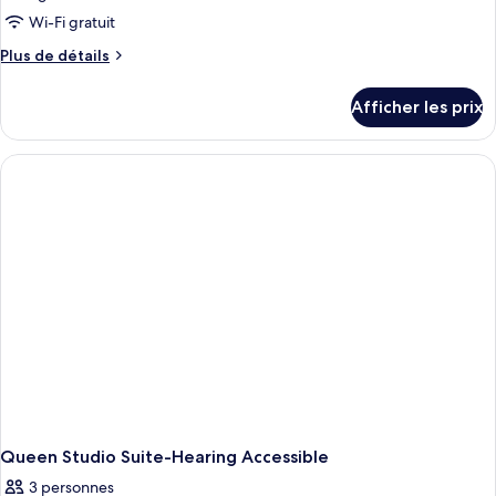
Corner
pour
Wi-Fi gratuit
ce
Plus
Plus de détails
type
de
détails
de
Afficher les prix
pour
chambre :
Studio,
Studio,
1
1
Queen
Bed,
Queen
Corner
Bed,
(Hearing
Corner
&
Roll-
(Hearing
In
&
Shower)
Roll-
In
Shower)
Queen Studio Suite-Hearing Accessible
3 personnes