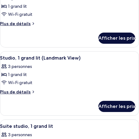
les
vue
sur
1 grand lit
photos
sur
la
pour
Wi-Fi gratuit
la
ville
ce
ville
Plus
Plus de détails
type
de
détails
de
Afficher les prix
pour
chambre :
Studio,
Studio,
1
Afficher
Une chambre d’hôtel avec un grand lit
4
1
grand
Studio, 1 grand lit (Landmark View)
toutes
lit
grand
3 personnes
(Water
les
lit
View)
1 grand lit
photos
(Water
pour
Wi-Fi gratuit
View)
ce
Plus
Plus de détails
type
de
détails
de
Afficher les prix
pour
chambre :
Studio,
Studio,
1
Afficher
Coffre-fort, accès au Wi-Fi (inclus)
5
1
grand
Suite studio, 1 grand lit
toutes
lit
grand
3 personnes
(Landmark
les