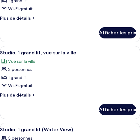
1 grand lit
photos
lit
pour
Wi-Fi gratuit
ce
Plus
Plus de détails
type
de
détails
de
Afficher les prix
pour
chambre :
Suite
Suite
studio,
Afficher
Une chambre d’hôtel avec un grand lit
4
studio,
1
Studio, 1 grand lit, vue sur la ville
toutes
grand
1
Vue sur la ville
lit
les
grand
(City
3 personnes
photos
lit
View)
pour
1 grand lit
(City
ce
Wi-Fi gratuit
View)
type
Plus
Plus de détails
de
de
chambre :
détails
Afficher les prix
pour
Studio,
Studio,
1
1
Afficher
Une chambre d’hôtel avec un grand lit
grand
4
grand
Studio, 1 grand lit (Water View)
toutes
lit,
lit,
3 personnes
vue