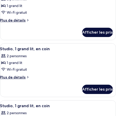
en
les
lit,
coin
1 grand lit
photos
en
(Roll-
pour
Wi-Fi gratuit
In
coin
ce
Shower)
Plus
Plus de détails
(Roll-
type
de
In
détails
de
Afficher les prix
Shower)
pour
chambre :
Studio,
Studio,
1
Afficher
Une chambre d’hôtel avec un grand lit
4
1
grand
Studio, 1 grand lit, en coin
toutes
lit,
grand
2 personnes
en
les
lit,
coin
1 grand lit
photos
en
(Roll-
pour
Wi-Fi gratuit
In
coin
ce
Shower)
Plus
Plus de détails
(Roll-
type
de
In
détails
de
Afficher les prix
Shower)
pour
chambre :
Studio,
Studio,
1
Afficher
Une chambre d’hôtel comprenant un lit
4
1
grand
Studio, 1 grand lit, en coin
toutes
lit,
grand
2 personnes
en
les