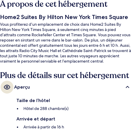
À propos de cet hébergement
Home2 Suites By Hilton New York Times Square
Vous profiterez d’un emplacement de choix dans Home2 Suites By
Hilton New York Times Square, à seulement cinq minutes à pied
d’attraits comme Rockefeller Center et Times Square. Vous pouvez vous
reposer en sirotant un verre dans le bar-salon. De plus, un déjeuner
continental est offert gratuitement tous les jours entre 6 h et 10 h. Aussi,
les attraits Radio City Music Hall et Cathédrale Saint-Patrick se trouvent à
tout juste 10 minutes de marche. Les autres voyageurs apprécient
vraiment le personnel serviable et l’emplacement central.
L’hébergement se situe à quelques minutes de marche du transport en
commun : Station de métro 49th Street est à quelques pas et Station de
Plus de détails sur cet hébergement
métro 47th–50th Streets – Rockefeller Center se trouve à 3 minutes.
Aperçu
Taille de l’hôtel
Hôtel de 288 chambre(s)
Arrivée et départ
Arrivée à partir de 16 h