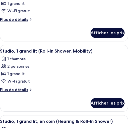
lit
View)
1 grand lit
photos
(Landmark
pour
Wi-Fi gratuit
View)
ce
Plus
Plus de détails
type
de
détails
de
Afficher les prix
pour
chambre :
Suite
Suite
studio,
Afficher
Coffre-fort, accès au Wi-Fi (inclus)
4
studio,
1
Studio, 1 grand lit (Roll-In Shower, Mobility)
toutes
grand
1
1 chambre
lit
les
grand
2 personnes
photos
lit
pour
1 grand lit
ce
Wi-Fi gratuit
type
Plus
Plus de détails
de
de
chambre :
détails
Afficher les prix
pour
Studio,
Studio,
1
1
Afficher
Une chambre d’hôtel avec un grand lit,
grand
4
grand
Studio, 1 grand lit, en coin (Hearing & Roll-In Shower)
toutes
lit
lit