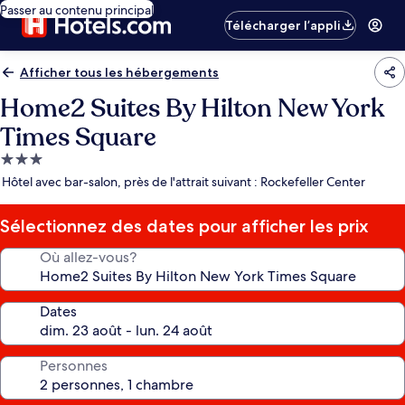
Passer au contenu principal
Télécharger l’appli
Afficher tous les hébergements
Home2 Suites By Hilton New York
Times Square
Hébergement
3.0 étoiles
Hôtel avec bar-salon, près de l'attrait suivant : Rockefeller Center
Sélectionnez des dates pour afficher les prix
Où allez-vous?
Dates
Personnes