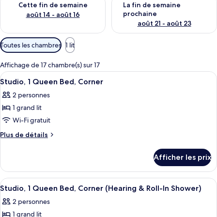
Cette fin de semaine
La fin de semaine
prochaine
août 14 - août 16
août 21 - août 23
Filtres
Toutes les chambres
1 lit
disponibles
pour
Affichage de 17 chambre(s) sur 17
les
Afficher
Une chambre d’hôtel équipée d’un lit, d
4
Studio, 1 Queen Bed, Corner
chambres
toutes
2 personnes
les
1 grand lit
photos
pour
Wi-Fi gratuit
ce
Plus
Plus de détails
type
de
détails
de
Afficher les prix
pour
chambre :
Studio,
Studio,
1
Afficher
Une chambre d’hôtel avec un grand lit,
4
1
Queen
Studio, 1 Queen Bed, Corner (Hearing & Roll-In Shower)
toutes
Bed,
Queen
2 personnes
Corner
les
Bed,
1 grand lit
photos