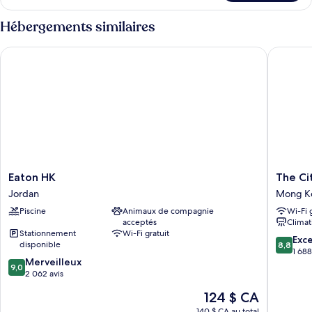
Chambre
Hébergements similaires
Eaton HK
The Cit
Eaton
The
Eaton HK
The Ci
HK
Cityview
Jordan
Mong K
Jordan
-
Piscine
Animaux de compagnie
Wi-Fi 
Chinese
acceptés
Climat
YMCA
Stationnement
Wi-Fi gratuit
of
8.8
Exce
disponible
8,8
Hong
sur
1 688
9.0
Merveilleux
Kong
10,
9,0
sur
2 062 avis
Mong
Excellen
10,
Kok
1 688 avi
Le
124 $ CA
Merveilleux,
prix
2 062 avis
140 $ CA au total