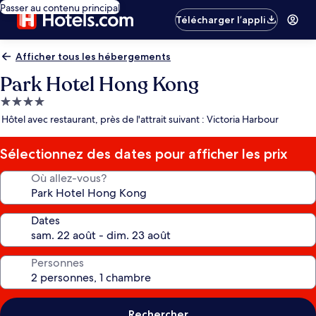
Passer au contenu principal
Télécharger l’appli
Afficher tous les hébergements
Park Hotel Hong Kong
Hébergement
4.0 étoiles
Hôtel avec restaurant, près de l'attrait suivant : Victoria Harbour
Sélectionnez des dates pour afficher les prix
Où allez-vous?
Dates
Personnes
Rechercher