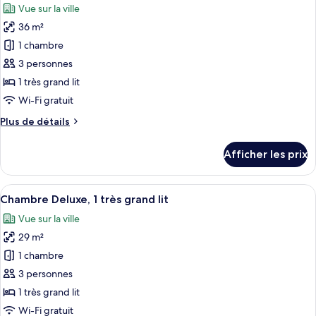
Vue sur la ville
les
36 m²
photos
pour
1 chambre
ce
3 personnes
type
1 très grand lit
de
Wi-Fi gratuit
chambre :
Plus
Plus de détails
Chambre
de
Premier,
détails
Afficher les prix
1
pour
Chambre
très
Premier,
Afficher
Une chambre d’hôtel avec un grand lit,
grand
8
1
Chambre Deluxe, 1 très grand lit
toutes
lit
très
Vue sur la ville
grand
les
lit
29 m²
photos
pour
1 chambre
ce
3 personnes
type
1 très grand lit
de
Wi-Fi gratuit