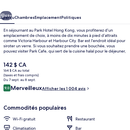
Hotel
Hong
cédent
Suivant
Kong
49+
Aperçu
Chambres
Emplacement
Politiques
En séjournant au Park Hotel Hong Kong, vous profiterez d’un
emplacement de choix, à moins de dix minutes à pied d’attraits
comme Victoria Harbour et Harbour City. Bar est l’endroit idéal pour
siroter un verre. Si vous souhaitez prendre une bouchée, vous
pouvez visiter Park Cafe, qui sert de la cuisine halal pour le déjeuner,
le dîner et le souper. Aussi, les attraits Quartier commerçant de
Nathan Road et Kowloon Bay se trouvent à seulement 5 minutes en
Le
142 $ CA
voiture. Les autres voyageurs apprécient le personnel serviable et
prix
164 $ CA au total
l’emplacement.
actuel
(taxes et frais compris)
Façade de l’hébergement – soirée/nui
est
Du 7 sept. au 8 sept.
de 142 $ CA
Avis
Merveilleux
9,0
Afficher les 1 004 avis
9,0 sur 10 –
Commodités populaires
Wi-Fi gratuit
Restaurant
Climatisation
Bar