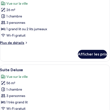
Vue sur la ville
les
26 m²
photos
pour
1 chambre
ce
3 personnes
type
1 grand lit ou 2 lits jumeaux
de
Wi-Fi gratuit
chambre :
Plus
Plus de détails
Chambre
de
Deluxe
détails
Afficher les prix
pour
Chambre
Deluxe
Afficher
Une chambre d’hôtel moderne équipée d
6
Suite Deluxe
toutes
Vue sur la ville
les
56 m²
photos
pour
1 chambre
ce
3 personnes
type
1 très grand lit
de
Wi-Fi gratuit