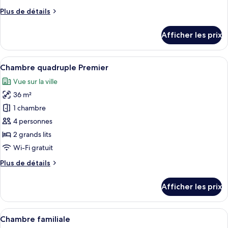
chambre :
Plus
Plus de détails
Chambre
de
Deluxe,
détails
Afficher les prix
1
pour
Chambre
très
Deluxe,
Afficher
Une chambre d’hôtel avec deux lits, un
grand
7
1
Chambre quadruple Premier
toutes
lit
très
Vue sur la ville
grand
les
lit
36 m²
photos
pour
1 chambre
ce
4 personnes
type
2 grands lits
de
Wi-Fi gratuit
chambre :
Plus
Plus de détails
Chambre
de
quadruple
détails
Afficher les prix
Premier
pour
Chambre
quadruple
Afficher
Une chambre d’hôtel moderne équipée d
5
Premier
Chambre familiale
toutes