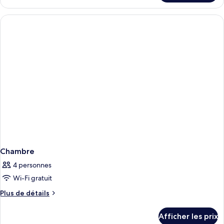
Chambre
Chambre
4 personnes
Wi-Fi gratuit
Plus
Plus de détails
de
détails
Afficher les prix
pour