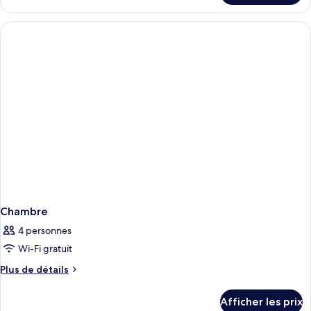
chambre :
Premier
Premier
Room
Room
Chambre
4 personnes
Wi-Fi gratuit
Plus
Plus de détails
de
détails
Afficher les prix
pour