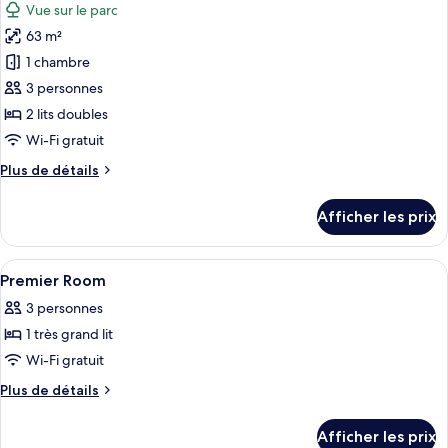
Vue sur le parc
les
63 m²
photos
pour
1 chambre
ce
3 personnes
type
2 lits doubles
de
Wi-Fi gratuit
chambre :
Plus
Plus de détails
Chambre
de
familiale
détails
Afficher les prix
pour
Chambre
familiale
Afficher
Minibar, coffre-fort, bureau, rideaux
4
Premier Room
toutes
3 personnes
les
1 très grand lit
photos
pour
Wi-Fi gratuit
ce
Plus
Plus de détails
type
de
détails
de
Afficher les prix
pour