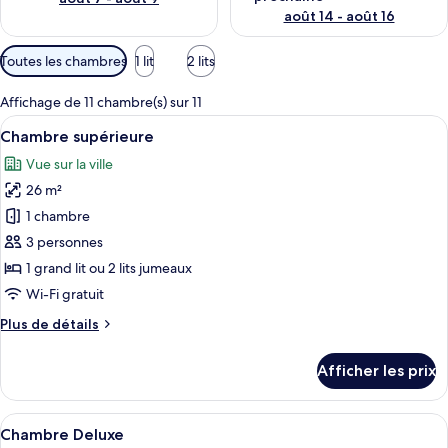
août 14 - août 16
Filtres
Toutes les chambres
1 lit
2 lits
disponibles
pour
Affichage de 11 chambre(s) sur 11
les
Afficher
Une chambre d’hôtel avec un grand lit
9
Chambre supérieure
chambres
toutes
Vue sur la ville
les
26 m²
photos
pour
1 chambre
ce
3 personnes
type
1 grand lit ou 2 lits jumeaux
de
Wi-Fi gratuit
chambre :
Plus
Plus de détails
Chambre
de
supérieure
détails
Afficher les prix
pour
Chambre
supérieure
Afficher
Une chambre d’hôtel avec deux lits, un 
10
Chambre Deluxe
toutes