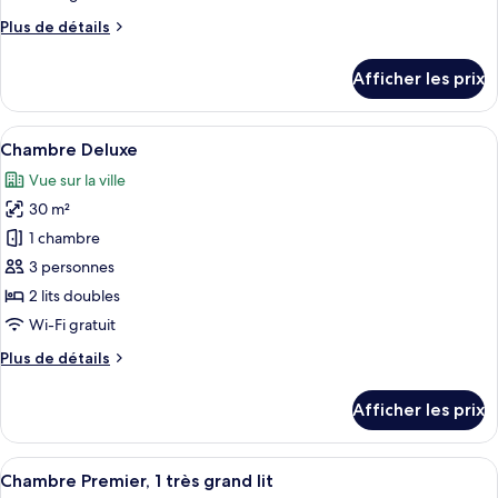
chambre :
Plus
Plus de détails
Suite
de
Deluxe
détails
Afficher les prix
pour
Suite
Deluxe
Afficher
Une chambre d’hôtel avec deux lits, un
8
Chambre Deluxe
toutes
Vue sur la ville
les
30 m²
photos
pour
1 chambre
ce
3 personnes
type
2 lits doubles
de
Wi-Fi gratuit
chambre :
Plus
Plus de détails
Chambre
de
Deluxe
détails
Afficher les prix
pour
Chambre
Deluxe
Afficher
Une chambre d’hôtel moderne dotée d’un
7
Chambre Premier, 1 très grand lit
toutes