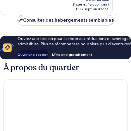
est
(taxes et frais compris)
de
Du 2 sept. au 3 sept.
124 $ CA
Consulter des hébergements semblables
Ouvrez une session pour accéder aux réductions et avantages
admissibles. Plus de récompenses pour vivre plus d’aventures!
Ouvrir une session
M’inscrire gratuitement
À propos du quartier