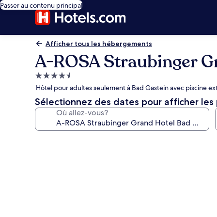
Passer au contenu principal
Afficher tous les hébergements
A-ROSA Straubinger Gr
Hébergement
4.5 étoiles
Hôtel pour adultes seulement à Bad Gastein avec piscine ext
Sélectionnez des dates pour afficher les 
Où allez-vous?
Galerie
de
photos
de
l’hébergement
A-