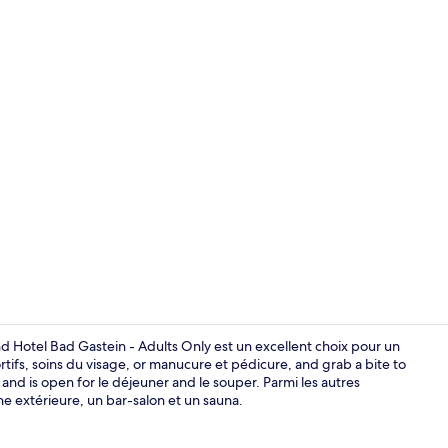
Vidéo de cré
d Hotel Bad Gastein - Adults Only est un excellent choix pour un
tifs, soins du visage, or manucure et pédicure, and grab a bite to
 and is open for le déjeuner and le souper. Parmi les autres
Sauna
ne extérieure, un bar-salon et un sauna.