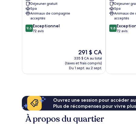
Déjeuner gratuit
Déjeuner gra
Badeschloss
Member
Spa
Spa
Bad
of
Animaux de compagnie
Animaux de
Gastein
Design
acceptés
acceptés
Hotels
9.6
9.8
Exceptionnel
Exceptio
Bad
9,6
9,8
sur
sur
72 avis
72 avis
Gastein
10,
10,
Exceptionnel,
Exceptionnel,
72 avis
72 avis
Le
291 $ CA
prix
335 $ CA au total
est
(taxes et frais compris)
de
Du 1 sept. au 2 sept.
291 $ CA
Ouvrez une session pour accéder au
Plus de récompenses pour vivre plus
À propos du quartier