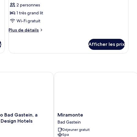
pour
2 personnes
ce
1 très grand lit
type
Wi-Fi gratuit
de
Plus
Plus de détails
chambre :
de
Suite
détails
x
Afficher les prix
pour
luxueuse
Suite
luxueuse
ad Gastein, a Member of Design Hotels
Miramonte
Miramonte
 Bad Gastein, a
Miramonte
Bad
Design Hotels
Bad Gastein
Gastein
Déjeuner gratuit
Spa