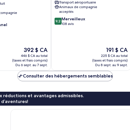
Transport aéroportuaire
tuit
Animaux de compagnie
acceptés
 compagnie
9.2
Merveilleux
9,2
sur
108 avis
nnel
10,
Merveilleux,
108 avis
Le
Le
392 $ CA
191 $ CA
prix
prix
446 $ CA au total
225 $ CA au total
est
est
(taxes et frais compris)
(taxes et frais compris)
de
de
Du 6 sept. au 7 sept.
Du 8 sept. au 9 sept.
392 $ CA
191 $ CA
Consulter des hébergements semblables
x réductions et avantages admissibles.
 d’aventures!