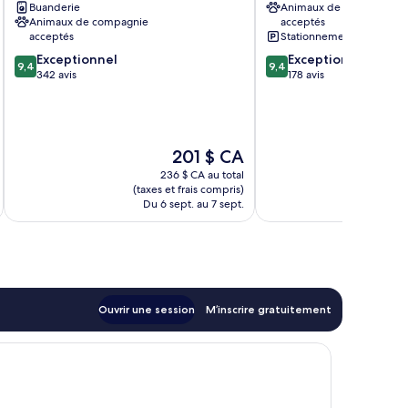
Buanderie
Animaux de compagnie
Gastein
Animaux de compagnie
acceptés
acceptés
Stationnement gratuit
9.4
9.4
Exceptionnel
Exceptionnel
9,4
9,4
sur
sur
342 avis
178 avis
10,
10,
Exceptionnel,
Exceptionnel,
342 avis
178 avis
Le
201 $ CA
prix
236 $ CA au total
est
(taxes et frais compris)
(taxe
de
Du 6 sept. au 7 sept.
Du
201 $ CA
Ouvrir une session
M’inscrire gratuitement