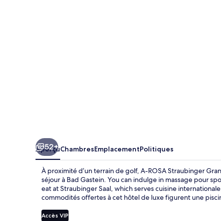
ROSA
Straubinger
Grand
Hotel
Bad
Gastein
-
Adults
Only
52+
Aperçu
Chambres
Emplacement
Politiques
À proximité d’un terrain de golf, A-ROSA Straubinger Gran
séjour à Bad Gastein. You can indulge in massage pour spor
eat at Straubinger Saal, which serves cuisine internationale
commodités offertes à cet hôtel de luxe figurent une pisci
Accès VIP