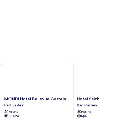
MONDI Hotel Bellevue Gastein
Hotel Salzburger Hof
MONDI
Hotel
MONDI Hotel Bellevue Gastein
Hotel Salzburger Ho
Hotel
Salzburger
Bad Gastein
Bad Gastein
Bellevue
Hof
Piscine
Piscine
Gastein
Bad
Cuisine
Spa
Bad
Gastein