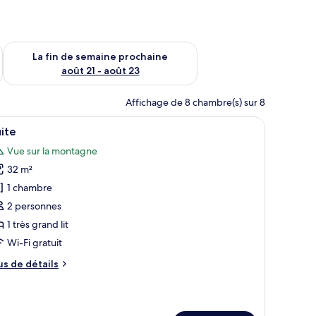
n de semaine août 14 - août 16
Vérifier la disponibilité pour la fin de semaine prochaine août
La fin de semaine prochaine
août 21 - août 23
Affichage de 8 chambre(s) sur 8
un verre de vin.
’un lit, d’un canapé, d’un bureau et d’une télévision.
fficher
Une chambre d’hôtel avec un grand lit, une ta
6
ite
outes
Vue sur la montagne
s
32 m²
hotos
our
1 chambre
e
2 personnes
ype
1 très grand lit
e
Wi-Fi gratuit
hambre :
us
us de détails
uite
e
tails
ur
ite