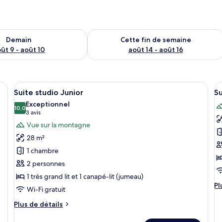
sponibilité pour demain août 9 - août 10
Vérifier la disponibilité pour cette fi
Demain
Cette fin de semaine
ût 9 - août 10
août 14 - août 16
te de lit en bois, deux lits, une table de chevet avec une lampe, un livre et 
Afficher
Une chambre d’hôtel moderne équipée d
A
10
Suite studio Junior
Su
toutes
t
Exceptionnel
les
10,0
le
10,0 sur 10
(3 avis)
3 avis
photos
p
Vue sur la montagne
pour
p
28 m²
ce
c
1 chambre
type
t
2 personnes
de
d
1 très grand lit et 1 canapé-lit (jumeau)
chambre :
c
Pl
Pl
Suite
S
Wi-Fi gratuit
d
studio
dé
Plus
Plus de détails
Junior
po
de
Su
détails