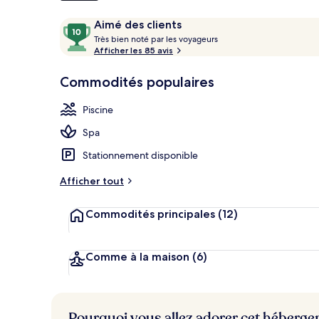
Avis
10
Aimé des clients
T
sur
Très bien noté par les voyageurs
Piscine extér
r
Afficher les 85 avis
10,
è
Aimé
s
Commodités populaires
des
clients
b
Piscine
i
e
Spa
n
Stationnement disponible
n
o
Afficher tout
t
é
Commodités principales
(12)
p
a
r
Comme à la maison
(6)
l
e
s
Pourquoi vous allez adorer cet héberg