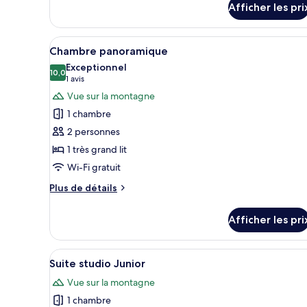
Afficher les pri
pour
Chambre
supérieure
Afficher
Une chambre d’hôtel avec un gra
5
Chambre panoramique
toutes
Exceptionnel
les
10,0
10,0 sur 10
(1 avis)
1 avis
photos
Vue sur la montagne
pour
1 chambre
ce
2 personnes
type
1 très grand lit
de
Wi-Fi gratuit
chambre :
Chambre
Plus
Plus de détails
panoramique
de
détails
Afficher les pri
pour
Chambre
panoramique
Afficher
Une chambre d’hôtel moderne éq
7
Suite studio Junior
toutes
Vue sur la montagne
les
1 chambre
photos