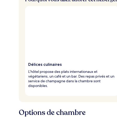
v
o
y
a
g
e
u
r
s
Délices culinaires
L’hôtel propose des plats internationaux et
végétariens, un café et un bar. Des repas privés et un
service de champagne dans la chambre sont
disponibles.
Options de chambre