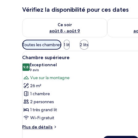
Vérifiez la disponibilité pour ces dates
Vérifier la disponibilité pour ce soir août 8 - août 9
Vérifier la di
Ce soir
août 8 - août 9
ao
Filtres
Toutes les chambres
1 lit
2 lits
disponibles
Afficher
Une chambre d’hôtel avec une tê
pour
7
Chambre supérieure
toutes
les
Exceptionnel
les
9,8
chambres
9,8 sur 10
(9 avis)
9 avis
photos
Vue sur la montagne
pour
26 m²
ce
1 chambre
type
2 personnes
de
1 très grand lit
chambre :
Chambre
Wi-Fi gratuit
supérieure
Plus
Plus de détails
de
détails