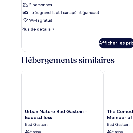
pour
2 personnes
ce
1 très grand lit et 1 canapé-lit (jumeau)
type
Wi-Fi gratuit
de
Plus
Plus de détails
chambre :
de
Suite
détails
Afficher les pri
pour
studio
Suite
Junior
studio
Hébergements similaires
Junior
Urban Nature Bad Gastein - Badeschloss
The Comodo B
Urban
The
Urban Nature Bad Gastein -
The Comodo
Nature
Comodo
Badeschloss
Member of 
Bad
Bad
Bad Gastein
Bad Gastein
Gastein
Gastein,
-
Piscine
a
Piscine