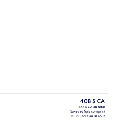
Suite luxueuse | Literie hypoallergéniq
ateur
Le
408 $ CA
prix
463 $ CA au total
actuel
(taxes et frais compris)
Terrasse au soleil
est
Du 30 août au 31 août
de 408 $ CA