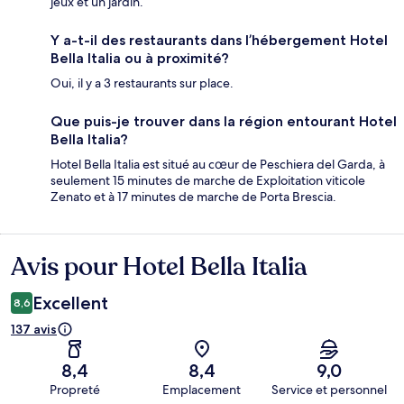
jeux et un jardin.
Y a-t-il des restaurants dans l’hébergement Hotel
Bella Italia ou à proximité?
Oui, il y a 3 restaurants sur place.
Que puis-je trouver dans la région entourant Hotel
Bella Italia?
Hotel Bella Italia est situé au cœur de Peschiera del Garda, à
seulement 15 minutes de marche de Exploitation viticole
Zenato et à 17 minutes de marche de Porta Brescia.
Avis pour Hotel Bella Italia
Avis
Excellent
8,6
137 avis
8,4
8,4
9,0
Propreté
Emplacement
Service et personnel