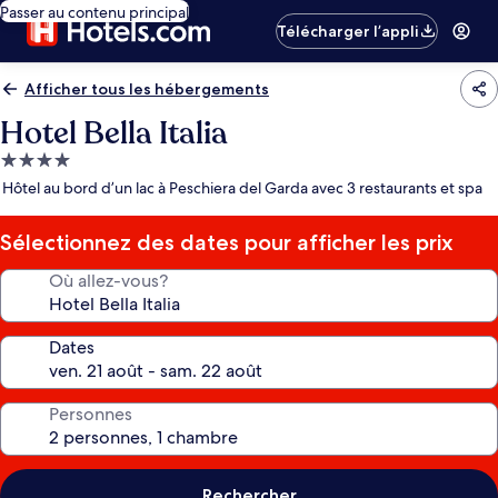
Passer au contenu principal
Télécharger l’appli
Afficher tous les hébergements
Hotel Bella Italia
Hébergement
4.0 étoiles
Hôtel au bord d’un lac à Peschiera del Garda avec 3 restaurants et spa
Sélectionnez des dates pour afficher les prix
Où allez-vous?
Dates
Personnes
Rechercher