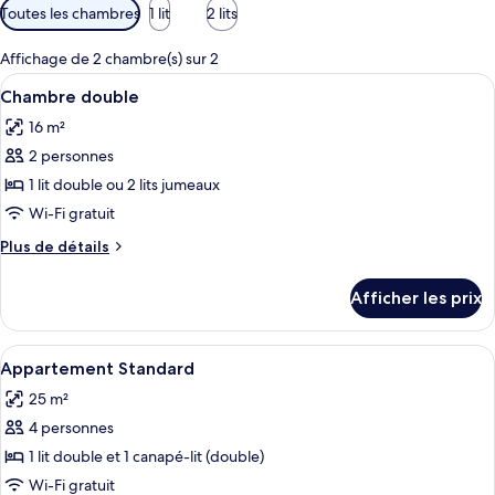
Filtres
Toutes les chambres
1 lit
2 lits
disponibles
pour
Affichage de 2 chambre(s) sur 2
les
Afficher
Une chambre à coucher comprenant un 
4
Chambre double
chambres
toutes
16 m²
les
2 personnes
photos
pour
1 lit double ou 2 lits jumeaux
ce
Wi-Fi gratuit
type
Plus
Plus de détails
de
de
chambre :
détails
Afficher les prix
pour
Chambre
Chambre
double
double
Afficher
Une cuisine compacte avec une table 
3
Appartement Standard
toutes
25 m²
les
4 personnes
photos
pour
1 lit double et 1 canapé-lit (double)
ce
Wi-Fi gratuit