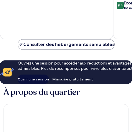
9.4
Exc
10,
9,4
sur
116 a
Excellent,
10,
607 avis
Exceptio
116 avis
Consulter des hébergements semblables
Ouvrez une session pour accéder aux réductions et avantages
admissibles. Plus de récompenses pour vivre plus d’aventures!
Ouvrir une session
M’inscrire gratuitement
À propos du quartier