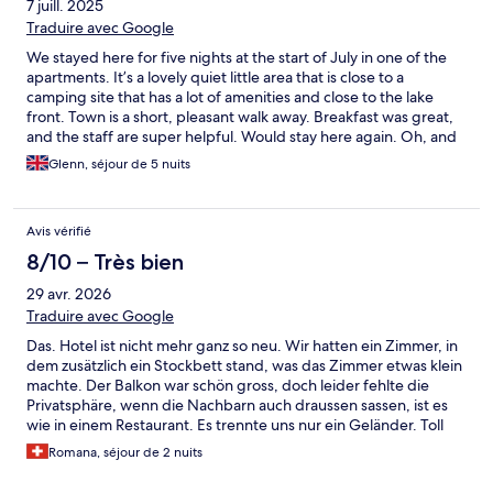
7 juill. 2025
Traduire avec Google
We stayed here for five nights at the start of July in one of the
apartments. It’s a lovely quiet little area that is close to a
camping site that has a lot of amenities and close to the lake
front. Town is a short, pleasant walk away. Breakfast was great,
and the staff are super helpful. Would stay here again. Oh, and
air conditioners in our room were very useful during the 34C
Glenn, séjour de 5 nuits
heat!
Avis vérifié
8/10 – Très bien
29 avr. 2026
Traduire avec Google
Das. Hotel ist nicht mehr ganz so neu. Wir hatten ein Zimmer, in
dem zusätzlich ein Stockbett stand, was das Zimmer etwas klein
machte. Der Balkon war schön gross, doch leider fehlte die
Privatsphäre, wenn die Nachbarn auch draussen sassen, ist es
wie in einem Restaurant. Es trennte uns nur ein Geländer. Toll
waren die Restaurants in unmittelbarer Nähe auf dem
Romana, séjour de 2 nuits
Campingareal. Das Frühstücksbuffet war ok - nicht so, wie wir es
von einem 4* Hotel gewohnt sind. Die Auswahl war eher