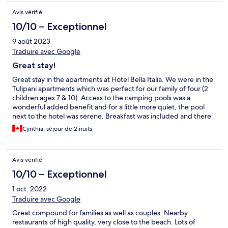
bescheiden und die Qualität ebenso. Bei der Buchung dachten
Avis vérifié
wir eigentlich, das Hotel wäre näher bei der Altstadt. Es waren
aber zu Fuss mindestens 20 Minuten.
10/10 – Exceptionnel
9 août 2023
Traduire avec Google
Great stay!
Great stay in the apartments at Hotel Bella Italia. We were in the
Tulipani apartments which was perfect for our family of four (2
children ages 7 & 10). Access to the camping pools was a
wonderful added benefit and for a little more quiet, the pool
next to the hotel was serene. Breakfast was included and there
was a nice diversity for all tastes.
Cynthia, séjour de 2 nuits
Avis vérifié
10/10 – Exceptionnel
1 oct. 2022
Traduire avec Google
Great compound for families as well as couples. Nearby
restaurants of high quality, very close to the beach. Lots of