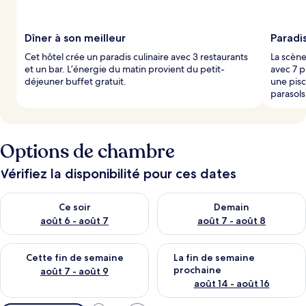
Dîner à son meilleur
Paradis
Cet hôtel crée un paradis culinaire avec 3 restaurants
La scène
et un bar. L’énergie du matin provient du petit-
avec 7 p
déjeuner buffet gratuit.
une pisc
parasols
Options de chambre
Vérifiez la disponibilité pour ces dates
Vérifier la disponibilité pour ce soir août 6 - août 7
Vérifier la disponibilité pour 
Ce soir
Demain
août 6 - août 7
août 7 - août 8
Vérifier la disponibilité pour cette fin de semaine août 7 - aoû
Vérifier la disponibilité pour 
Cette fin de semaine
La fin de semaine
prochaine
août 7 - août 9
août 14 - août 16