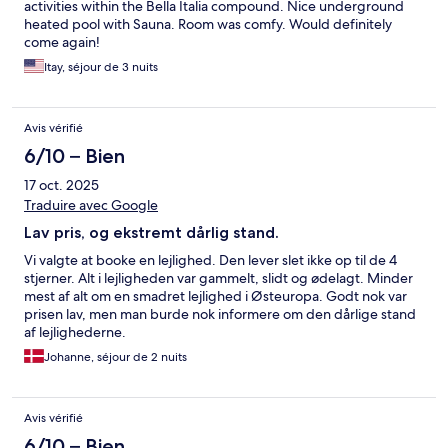
activities within the Bella Italia compound. Nice underground
heated pool with Sauna. Room was comfy. Would definitely
come again!
Itay, séjour de 3 nuits
Avis vérifié
6/10 – Bien
17 oct. 2025
Traduire avec Google
Lav pris, og ekstremt dårlig stand.
Vi valgte at booke en lejlighed. Den lever slet ikke op til de 4
stjerner. Alt i lejligheden var gammelt, slidt og ødelagt. Minder
mest af alt om en smadret lejlighed i Østeuropa. Godt nok var
prisen lav, men man burde nok informere om den dårlige stand
af lejlighederne.
Johanne, séjour de 2 nuits
Avis vérifié
6/10 – Bien