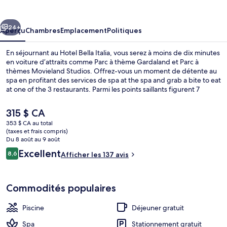
Bella
Italia
cédent
Suivant
24+
Aperçu
Chambres
Emplacement
Politiques
En séjournant au Hotel Bella Italia, vous serez à moins de dix minutes
en voiture d’attraits comme Parc à thème Gardaland et Parc à
thèmes Movieland Studios. Offrez-vous un moment de détente au
spa en profitant des services de spa at the spa and grab a bite to eat
at one of the 3 restaurants. Parmi les points saillants figurent 7
piscines extérieures, une piscine intérieure et un bar-salon.
Le
315 $ CA
prix
353 $ CA au total
actuel
(taxes et frais compris)
Parc aquatique
est
Du 8 août au 9 août
de 315 $ CA
Avis
Excellent
8,6
Afficher les 137 avis
8,6 sur 10 –
Commodités populaires
Piscine
Déjeuner gratuit
Spa
Stationnement gratuit