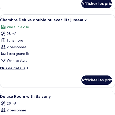
détails
Afficher les prix
double
pour
Chambre
ou
panoramique
Afficher
Une chambre d’hôtel avec un grand lit
avec
8
double
Chambre Deluxe double ou avec lits jumeaux
toutes
lits
ou
Vue sur la ville
avec
les
jumeaux
lits
28 m²
photos
jumeaux
pour
1 chambre
ce
2 personnes
type
1 très grand lit
de
Wi-Fi gratuit
chambre :
Plus
Plus de détails
Chambre
de
Deluxe
détails
Afficher les prix
double
pour
Chambre
ou
Deluxe
Afficher
Une chambre d’hôtel avec un grand lit, 
avec
9
double
Deluxe Room with Balcony
toutes
lits
ou
29 m²
avec
les
jumeaux
lits
2 personnes
photos
jumeaux