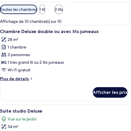
Filtres
Toutes les chambres
1 lit
2 lits
disponibles
pour
Affichage de 10 chambre(s) sur 10
les
Afficher
Une chambre d’hôtel moderne dotée d’u
10
Chambre Deluxe double ou avec lits jumeaux
chambres
toutes
28 m²
les
1 chambre
photos
pour
3 personnes
ce
1 très grand lit ou 2 lits jumeaux
type
Wi-Fi gratuit
de
Plus
Plus de détails
chambre :
de
Chambre
détails
Afficher les prix
pour
Deluxe
Chambre
double
Deluxe
Afficher
Une chambre d’hôtel moderne équipée d
ou
17
double
Suite studio Deluxe
toutes
avec
ou
Vue sur le jardin
avec
les
lits
lits
34 m²
photos
jumeaux
jumeaux