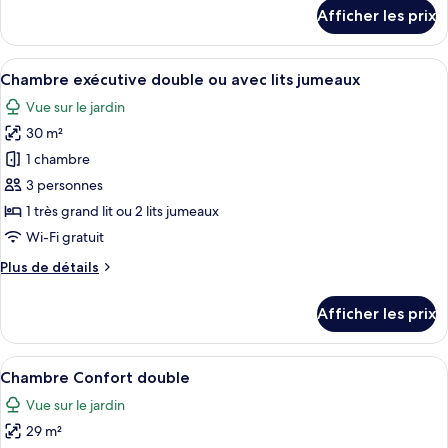
studio
détails
Afficher les prix
présidentielle
pour
Suite
studio
Afficher
Une chambre d’hôtel avec un grand lit
14
présidentielle
Chambre exécutive double ou avec lits jumeaux
toutes
Vue sur le jardin
les
30 m²
photos
pour
1 chambre
ce
3 personnes
type
1 très grand lit ou 2 lits jumeaux
de
Wi-Fi gratuit
chambre :
Plus
Plus de détails
Chambre
de
exécutive
détails
Afficher les prix
double
pour
Chambre
ou
exécutive
Afficher
Une chambre à coucher moderne avec un
avec
15
double
Chambre Confort double
toutes
lits
ou
Vue sur le jardin
avec
les
jumeaux
lits
29 m²
photos
jumeaux