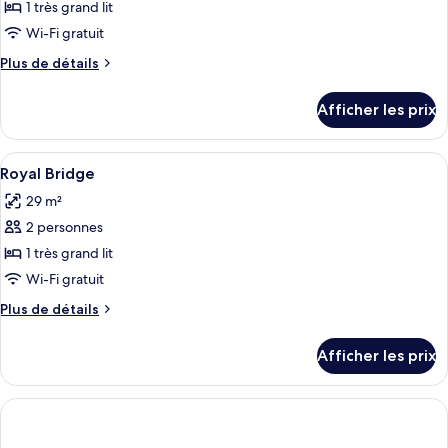
pour
1 très grand lit
ce
Wi-Fi gratuit
type
Plus
Plus de détails
de
de
chambre :
détails
Afficher les prix
pour
Deluxe
Deluxe
Room
Room
Afficher
Un grand lit avec une tête de lit capi
with
6
with
Royal Bridge
toutes
Balcony
Balcony
29 m²
les
2 personnes
photos
pour
1 très grand lit
ce
Wi-Fi gratuit
type
Plus
Plus de détails
de
de
chambre :
détails
Afficher les prix
pour
Royal
Royal
Bridge
Bridge