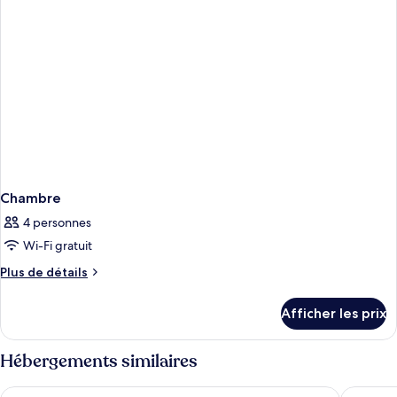
Chambre
4 personnes
Wi-Fi gratuit
Plus
Plus de détails
de
détails
Afficher les prix
pour
Chambre
Hébergements similaires
Pestana Porto - A Brasileira, City Center & Heritage Building
The Edit