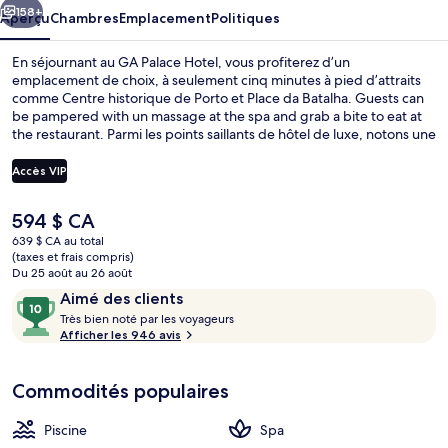
158+
Aperçu
Chambres
Emplacement
Politiques
En séjournant au GA Palace Hotel, vous profiterez d’un
emplacement de choix, à seulement cinq minutes à pied d’attraits
comme Centre historique de Porto et Place da Batalha. Guests can
be pampered with un massage at the spa and grab a bite to eat at
the restaurant. Parmi les points saillants de hôtel de luxe, notons une
piscine intérieure, une piscine extérieure et un bar-salon. Le
personnel serviable et le déjeuner sont des éléments très prisés par
Accès VIP
les voyageurs. L’hébergement se situe à quelques minutes de
marche du transport en commun : Arrêt Batalha se trouve
Le
594 $ CA
à 3 minutes et Arrêt Batalha-Guindais est à 4 minutes.
Piscine intérieure, piscine extérieure, 8
prix
639 $ CA au total
actuel
(taxes et frais compris)
est
Du 25 août au 26 août
de 594 $ CA
Avis
10
Aimé des clients
T
sur
Très bien noté par les voyageurs
r
Afficher les 946 avis
10,
è
Aimé
s
des
Commodités populaires
clients
b
i
Piscine
Spa
e