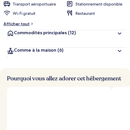
n
Transport aéroportuaire
Stationnement disponible
Wi-Fi gratuit
Restaurant
n
o
Afficher tout
t
é
Commodités principales
(12)
p
a
Comme à la maison
(6)
r
l
e
s
Pourquoi vous allez adorer cet hébergement
v
o
y
a
g
e
u
r
s