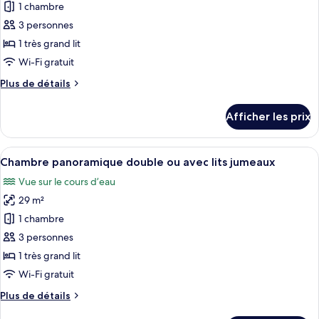
pour
1 chambre
ce
3 personnes
type
1 très grand lit
de
Wi-Fi gratuit
chambre :
Plus
Plus de détails
Chambre
de
Confort
détails
Afficher les prix
double
pour
Chambre
Confort
Afficher
Un grand lit avec une tête de lit capi
10
double
Chambre panoramique double ou avec lits jumeaux
toutes
Vue sur le cours d’eau
les
29 m²
photos
pour
1 chambre
ce
3 personnes
type
1 très grand lit
de
Wi-Fi gratuit
chambre :
Plus
Plus de détails
Chambre
de
panoramique