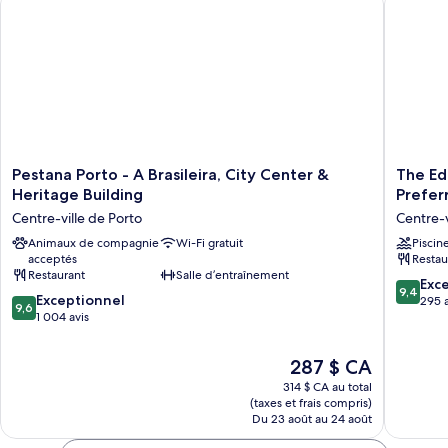
Pestana
The
Pestana Porto - A Brasileira, City Center &
The Ed
Porto
Editory
Heritage Building
Prefer
-
Bouleva
Centre-ville de Porto
Centre-v
A
Aliados
Brasileira,
Animaux de compagnie
Wi-Fi gratuit
Hotel
Piscin
acceptés
Restau
City
-
Restaurant
Salle d’entraînement
Center
Preferr
9.4
Exc
9,4
&
Hotels
9.6
Exceptionnel
sur
295 a
9,6
Heritage
Centre-
sur
1 004 avis
10,
Building
ville
10,
Exceptio
Centre-
de
Exceptionnel,
295 avis
Le
287 $ CA
ville
Porto
1 004 avis
prix
de
314 $ CA au total
est
(taxes et frais compris)
Porto
de
Du 23 août au 24 août
287 $ CA