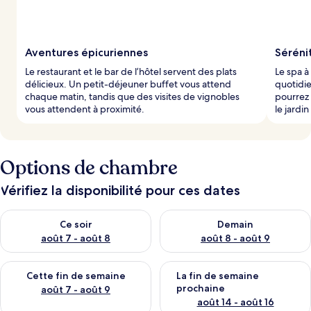
Aventures épicuriennes
Séréni
Le restaurant et le bar de l’hôtel servent des plats
Le spa à
délicieux. Un petit-déjeuner buffet vous attend
quotidi
chaque matin, tandis que des visites de vignobles
pourrez
vous attendent à proximité.
le jardin
Options de chambre
Vérifiez la disponibilité pour ces dates
Vérifier la disponibilité pour ce soir août 7 - août 8
Vérifier la disponibilité pour 
Ce soir
Demain
août 7 - août 8
août 8 - août 9
Vérifier la disponibilité pour cette fin de semaine août 7 - aoû
Vérifier la disponibilité pour 
Cette fin de semaine
La fin de semaine
prochaine
août 7 - août 9
août 14 - août 16