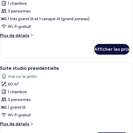
pour
1 chambre
ce
3 personnes
type
1 très grand lit et 1 canapé-lit (grand jumeau)
de
Wi-Fi gratuit
chambre :
Plus
Plus de détails
Suite
de
studio
détails
Afficher les prix
Deluxe
pour
Suite
studio
Afficher
Une chambre d’hôtel avec un lit à bal
12
Deluxe
Suite studio présidentielle
toutes
Vue sur le jardin
les
60 m²
photos
pour
1 chambre
ce
3 personnes
type
1 grand lit
de
Wi-Fi gratuit
chambre :
Plus
Plus de détails
Suite
de