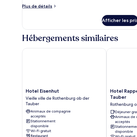
de
Plus
Plus de détails
chambre :
de
Superior
détails
Afficher les pri
pour
Junior
Superior
Suite
Junior
Hébergements similaires
Suite
Hotel Eisenhut
Hotel Rappen
Hotel
Hotel
Hotel Eisenhut
Hotel Rapp
Eisenhut
Rappen
Tauber
Vieille ville de Rothenburg ob der
Vieille
Rothenburg
Tauber
Rothenburg o
ville
ob
Animaux de compagnie
de
der
Déjeuner gra
acceptés
Animaux de
Rothenburg
Tauber
Stationnement
acceptés
ob
Rothenburg
disponible
Stationneme
der
ob
Wi-Fi gratuit
disponible
Tauber
der
Restaurant
Wi-Fi gratuit