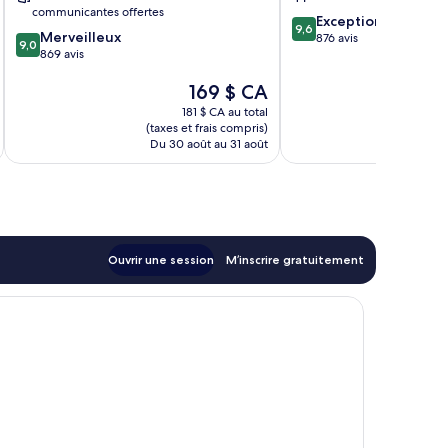
Tauber
Tauber
communicantes offertes
9.6
Exceptionnel
9,6
9.0
Merveilleux
sur
876 avis
9,0
sur
869 avis
10,
10,
Exceptionnel,
Le
169 $ CA
Merveilleux,
876 avis
prix
869 avis
181 $ CA au total
est
(taxes et frais compris)
(taxe
de
Du 30 août au 31 août
Du 
169 $ CA
Ouvrir une session
M’inscrire gratuitement