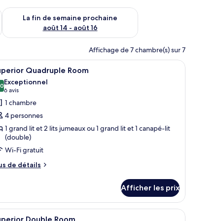
n de semaine août 7 - août 9
Vérifier la disponibilité pour la fin de semaine prochaine août 
La fin de semaine prochaine
août 14 - août 16
Affichage de 7 chambre(s) sur 7
fauteuils bleus, une petite table ronde avec des fruits, un bureau avec une 
fficher
Une chambre d’hôtel avec deux lits, un bureau,
4
uperior Quadruple Room
outes
Exceptionnel
s
,0
10,0 sur 10
(6 avis)
6 avis
hotos
1 chambre
our
4 personnes
e
1 grand lit et 2 lits jumeaux ou 1 grand lit et 1 canapé-lit
ype
(double)
e
Wi-Fi gratuit
hambre :
us
us de détails
uperior
e
uadruple
tails
Afficher les prix
oom
ur
perior
adruple
 des poutres apparentes, un bureau en bois avec un ordinateur, un canapé e
fficher
Une chambre d’hôtel avec un lit, un canapé, un
4
oom
uperior Double Room