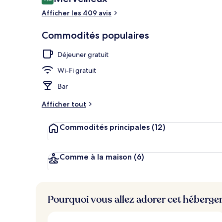
9,2 sur 10 –
Afficher les 409 avis
Réception
Commodités populaires
Déjeuner gratuit
Wi-Fi gratuit
Bar
Afficher tout
Commodités principales
(12)
Comme à la maison
(6)
Pourquoi vous allez adorer cet héberg