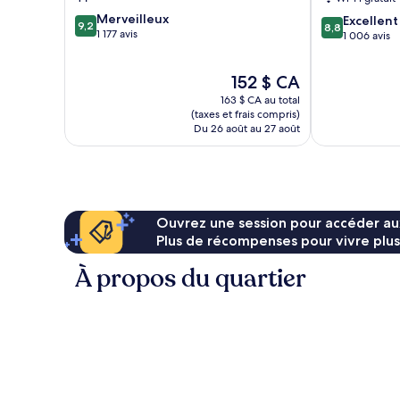
Tauber
9.2
Merveilleux
8.8
Excellent
9,2
8,8
sur
1 177 avis
sur
1 006 avis
10,
10,
Merveilleux,
Excellent,
Le
152 $ CA
1 177 avis
1 006 avis
prix
163 $ CA au total
est
(taxes et frais compris)
de
Du 26 août au 27 août
152 $ CA
Ouvrez une session pour accéder au
Plus de récompenses pour vivre plus
À propos du quartier