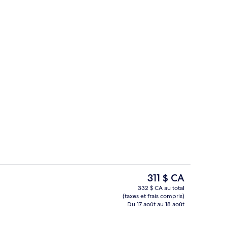
io
Apartment | Aire de séjour | Téléviseur
Le
311 $ CA
prix
332 $ CA au total
actuel
(taxes et frais compris)
’hébergement
Buffet
est
Du 17 août au 18 août
de 311 $ CA