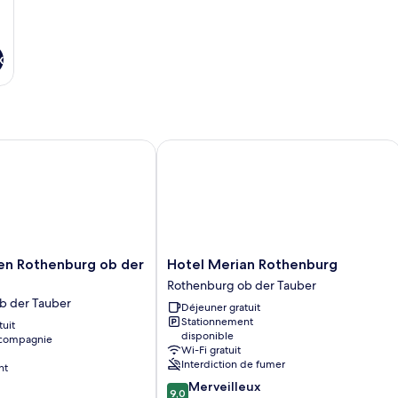
x
 Rothenburg ob der Tauber
Hotel Merian Rothenburg
Hotel
en Rothenburg ob der
Hotel Merian Rothenburg
Merian
Rothenburg ob der Tauber
Rothenburg
b der Tauber
Déjeuner gratuit
Rothenburg
Stationnement
tuit
ob
disponible
 compagnie
der
Wi-Fi gratuit
Tauber
Interdiction de fumer
nt
9.0
Merveilleux
9,0