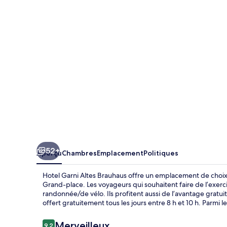
Garni
Altes
Brauhaus
52+
Aperçu
Chambres
Emplacement
Politiques
Hotel Garni Altes Brauhaus offre un emplacement de choix
Grand-place. Les voyageurs qui souhaitent faire de l’exercic
randonnée/de vélo. Ils profitent aussi de l’avantage gratuit
offert gratuitement tous les jours entre 8 h et 10 h. Parmi le
Avis
Merveilleux
9,2