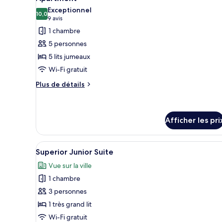
toutes
Exceptionnel
les
10,0
10,0 sur 10
(9 avis)
9 avis
photos
1 chambre
pour
5 personnes
ce
5 lits jumeaux
type
Wi-Fi gratuit
de
chambre :
Plus
Plus de détails
de
Apartment
détails
pour
Apartment
Afficher les pri
Afficher
Une pièce avec un plafond haut
5
Superior Junior Suite
toutes
Vue sur la ville
les
1 chambre
photos
pour
3 personnes
ce
1 très grand lit
type
Wi-Fi gratuit