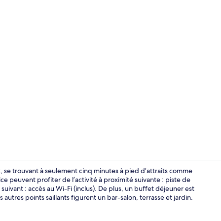
Terrasse/pat
, se trouvant à seulement cinq minutes à pied d’attraits comme
e peuvent profiter de l’activité à proximité suivante : piste de
 suivant : accès au Wi-Fi (inclus). De plus, un buffet déjeuner est
Façade de l
s autres points saillants figurent un bar-salon, terrasse et jardin.