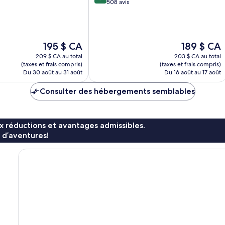
sur
508 avis
10,
Merveilleux,
508 avis
Le
Le
195 $ CA
189 $ CA
prix
prix
209 $ CA au total
203 $ CA au total
est
est
(taxes et frais compris)
(taxes et frais compris)
de
de
Du 30 août au 31 août
Du 16 août au 17 août
195 $ CA
189 $ CA
Consulter des hébergements semblables
x réductions et avantages admissibles.
 d’aventures!