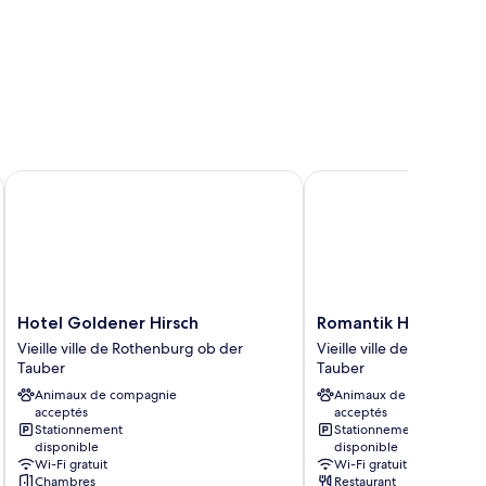
Hotel Goldener Hirsch
Romantik Hotel Marku
Hotel
Romantik
Hotel Goldener Hirsch
Romantik Hotel Mar
Goldener
Hotel
Vieille ville de Rothenburg ob der
Vieille ville de Rothenbu
Hirsch
Markusturm
Tauber
Tauber
Vieille
Vieille
Animaux de compagnie
Animaux de compagnie
ville
ville
acceptés
acceptés
de
de
Stationnement
Stationnement
Rothenburg
Rothenburg
disponible
disponible
ob
ob
Wi-Fi gratuit
Wi-Fi gratuit
der
der
Chambres
Restaurant