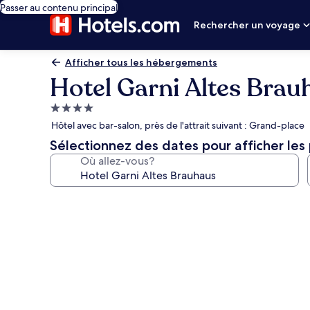
Passer au contenu principal
Rechercher un voyage
Afficher tous les hébergements
Hotel Garni Altes Brau
Hébergement
4.0 étoiles
Hôtel avec bar-salon, près de l'attrait suivant : Grand-place
Sélectionnez des dates pour afficher les 
Où allez-vous?
Galerie
de
photos
de
l’hébergement
Hotel