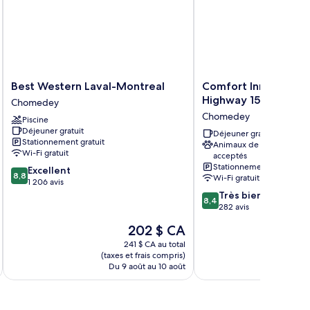
Best
Comfort
Best Western Laval-Montreal
Comfort Inn Montreal
Western
Inn
Highway 15
Chomedey
Laval-
Montreal
Chomedey
Piscine
Montreal
-
Déjeuner gratuit
Chomedey
Laval
Déjeuner gratuit
Stationnement gratuit
Animaux de compagnie
-
Wi-Fi gratuit
acceptés
Highway
Stationnement gratuit
8.8
Excellent
15
8,8
Wi-Fi gratuit
sur
1 206 avis
Chomedey
10,
8.4
Très bien
8,4
Excellent,
sur
282 avis
1 206 avis
10,
Le
202 $ CA
Très
prix
bien,
241 $ CA au total
est
(taxes et frais compris)
(taxe
282 avis
de
Du 9 août au 10 août
Du 
202 $ CA