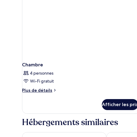
Chambre
4 personnes
Wi-Fi gratuit
Plus
Plus de détails
de
détails
Afficher les pri
pour
Chambre
Hébergements similaires
Sheraton Laval Hotel
Le St-Martin H