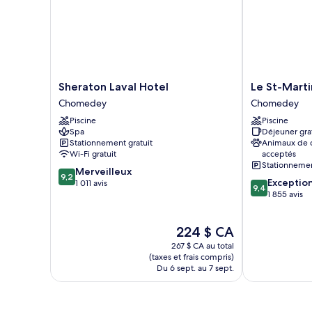
Sheraton
Le
Sheraton Laval Hotel
Le St-Marti
Laval
St-
Chomedey
Chomedey
Hotel
Martin
Piscine
Piscine
Chomedey
Hotel
Spa
Déjeuner gra
&
Stationnement gratuit
Animaux de
Suites
Wi-Fi gratuit
acceptés
Laval
Stationnemen
9.2
Merveilleux
Chomedey
9,2
9.4
Exceptio
sur
1 011 avis
9,4
sur
1 855 avis
10,
10,
Merveilleux,
Exceptionnel,
1 011 avis
Le
224 $ CA
1 855 avis
prix
267 $ CA au total
est
(taxes et frais compris)
de
Du 6 sept. au 7 sept.
224 $ CA