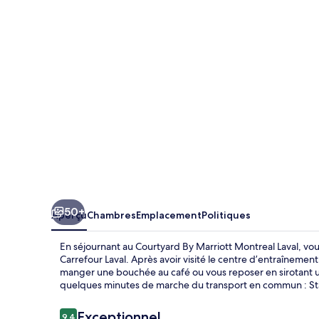
By
Marriott
Montreal
Laval
50+
Aperçu
Chambres
Emplacement
Politiques
En séjournant au Courtyard By Marriott Montreal Laval, vou
Carrefour Laval. Après avoir visité le centre d’entraîneme
manger une bouchée au café ou vous reposer en sirotant un
quelques minutes de marche du transport en commun : St
Avis
Exceptionnel
9,4