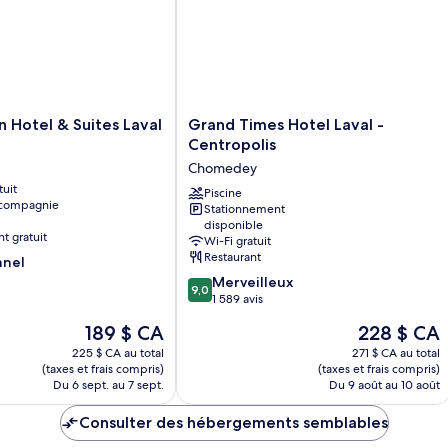
Grand
n Hotel & Suites Laval
Grand Times Hotel Laval -
Times
Centropolis
Hotel
Chomedey
Laval
tuit
-
Piscine
 compagnie
Stationnement
Centropolis
disponible
Chomedey
t gratuit
Wi-Fi gratuit
Restaurant
nnel
9.0
Merveilleux
9,0
sur
1 589 avis
10,
Le
Le
189 $ CA
228 $ CA
Merveilleux,
prix
prix
1 589 avis
225 $ CA au total
271 $ CA au total
est
est
(taxes et frais compris)
(taxes et frais compris)
de
de
Du 6 sept. au 7 sept.
Du 9 août au 10 août
189 $ CA
228 $ CA
Consulter des hébergements semblables