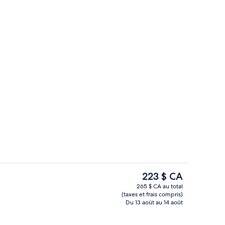
nion
2 bars-salons
Le
223 $ CA
prix
265 $ CA au total
actuel
(taxes et frais compris)
s
2 bars-salons
est
Du 13 août au 14 août
de 223 $ CA