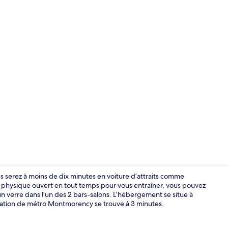
Salle de réu
s serez à moins de dix minutes en voiture d’attraits comme
nt physique ouvert en tout temps pour vous entraîner, vous pouvez
 verre dans l’un des 2 bars-salons. L’hébergement se situe à
2 bars-salon
ation de métro Montmorency se trouve à 3 minutes.