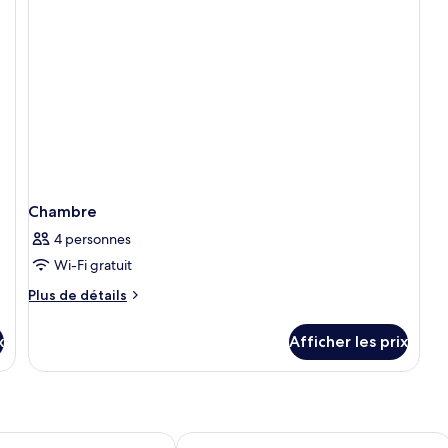
Chambre
4 personnes
Wi-Fi gratuit
Plus
Plus de détails
de
détails
x
Afficher les prix
pour
Chambre
otel & Suites Laval
Grand Times Hotel Laval - Centropoli