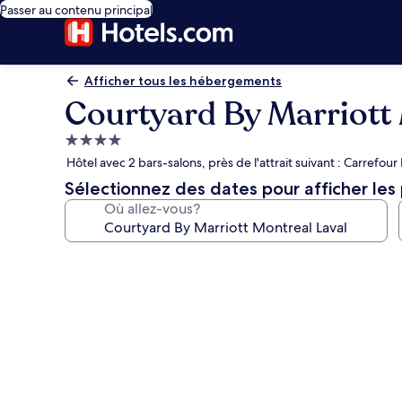
Passer au contenu principal
Afficher tous les hébergements
Courtyard By Marriott 
Hébergement
4.0 étoiles
Hôtel avec 2 bars-salons, près de l'attrait suivant : Carrefour 
Sélectionnez des dates pour afficher les 
Où allez-vous?
Galerie
de
photos
de
l’hébergement
Courtyard