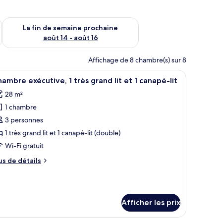
n de semaine août 7 - août 9
Vérifier la disponibilité pour la fin de semaine prochaine août 
La fin de semaine prochaine
août 14 - août 16
Affichage de 8 chambre(s) sur 8
lampe.
’un grand téléviseur à écran plat, d’une commode en bois, de deux fauteuil
fficher
Une chambre d’hôtel avec un grand lit, un bur
5
ambre exécutive, 1 très grand lit et 1 canapé-lit
outes
28 m²
s
1 chambre
hotos
our
3 personnes
e
1 très grand lit et 1 canapé-lit (double)
ype
Wi-Fi gratuit
e
us
us de détails
hambre :
e
hambre
tails
ur
xécutive,
hambre
Afficher les prix
écutive,
rès