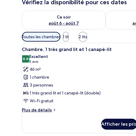
Vérifiez la disponibilité pour ces dates
Vérifier la disponibilité pour ce soir août 6 - août 7
Vérifier la di
Ce soir
août 6 - août 7
a
Filtres
Toutes les chambres
1 lit
2 lits
disponibles
Afficher
Une chambre d’hôtel équipée d’
pour
6
Chambre, 1 très grand lit et 1 canapé-lit
toutes
les
Excellent
les
8,8
chambres
8,8 sur 10
(5 avis)
5 avis
photos
46 m²
pour
1 chambre
ce
3 personnes
type
1 très grand lit et 1 canapé-lit (double)
de
Wi-Fi gratuit
chambre :
Chambre,
Plus
Plus de détails
1
de
détails
très
Afficher les pri
pour
grand
Chambre,