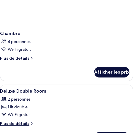
Chambre
4 personnes
Wi-Fi gratuit
Plus
Plus de détails
de
détails
Afficher les prix
pour
Chambre
Afficher
Une chambre moderne équipée d’un lit, 
15
Deluxe Double Room
toutes
2 personnes
les
1 lit double
photos
pour
Wi-Fi gratuit
ce
Plus
Plus de détails
type
de