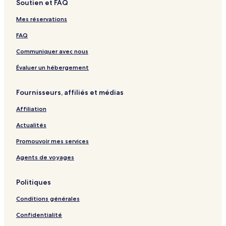
Soutien et FAQ
e
a
g
e
s
a
p
e
o
n
Mes réservations
a
f
t
g
t
l
FAQ
e
h
a
e
p
Communiquer avec nous
W
a
o
g
Évaluer un hébergement
r
e
l
Fournisseurs, affiliés et médias
d
Affiliation
:
l
Actualités
i
e
Promouvoir mes services
n
Agents de voyages
o
u
v
Politiques
r
a
Conditions générales
n
t
Confidentialité
l