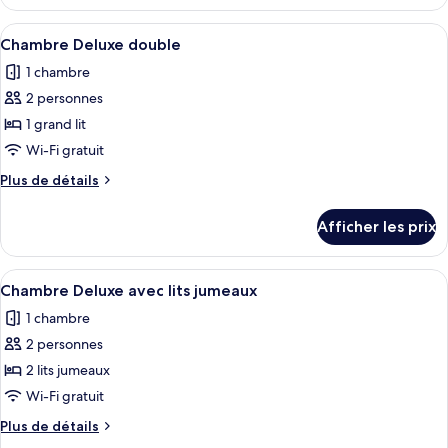
Superior
with
Suite
Afficher
Une chambre d’hôtel moderne, équipée d
Sea
24
with
Chambre Deluxe double
toutes
View
Sea
1 chambre
View
les
and
and
2 personnes
photos
Hot
Hot
pour
1 grand lit
tub
tub
ce
Wi-Fi gratuit
type
Plus
Plus de détails
de
de
chambre :
détails
Afficher les prix
pour
Chambre
Chambre
Deluxe
Deluxe
Afficher
Une chambre moderne avec deux lits, u
double
16
double
Chambre Deluxe avec lits jumeaux
toutes
1 chambre
les
2 personnes
photos
pour
2 lits jumeaux
ce
Wi-Fi gratuit
type
Plus
Plus de détails
de
de