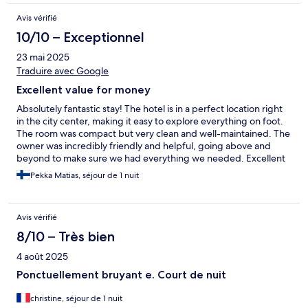
Avis vérifié
10/10 – Exceptionnel
23 mai 2025
Traduire avec Google
Excellent value for money
Absolutely fantastic stay! The hotel is in a perfect location right
in the city center, making it easy to explore everything on foot.
The room was compact but very clean and well-maintained. The
owner was incredibly friendly and helpful, going above and
beyond to make sure we had everything we needed. Excellent
value for money – I highly recommend this hotel!
Pekka Matias, séjour de 1 nuit
Avis vérifié
8/10 – Très bien
4 août 2025
Ponctuellement bruyant e. Court de nuit
christine, séjour de 1 nuit