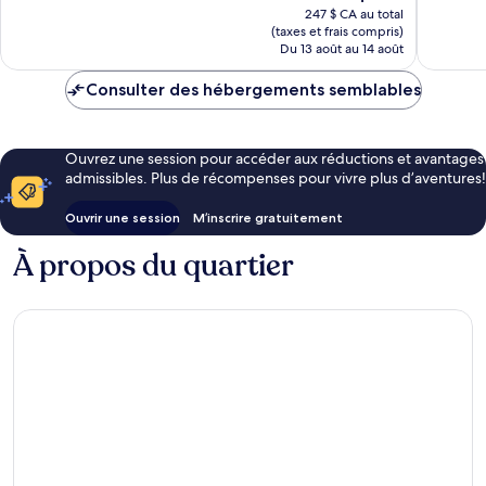
prix
247 $ CA au total
est
(taxes et frais compris)
de
Du 13 août au 14 août
215 $ CA
Consulter des hébergements semblables
Ouvrez une session pour accéder aux réductions et avantages
admissibles. Plus de récompenses pour vivre plus d’aventures!
Ouvrir une session
M’inscrire gratuitement
À propos du quartier