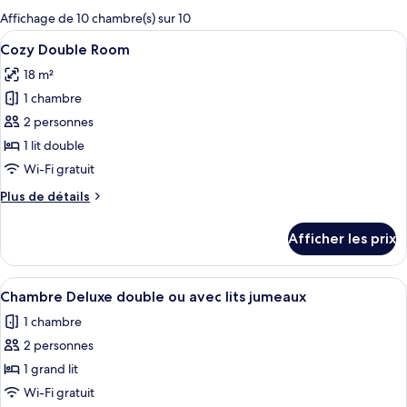
pour
Affichage de 10 chambre(s) sur 10
les
Afficher
Une chambre à coucher au style minimal
24
Cozy Double Room
chambres
toutes
18 m²
les
1 chambre
photos
pour
2 personnes
ce
1 lit double
type
Wi-Fi gratuit
de
Plus
Plus de détails
chambre :
de
Cozy
détails
Afficher les prix
pour
Double
Cozy
Room
Double
Afficher
Une chambre à coucher comprenant un l
16
Room
Chambre Deluxe double ou avec lits jumeaux
toutes
1 chambre
les
2 personnes
photos
pour
1 grand lit
ce
Wi-Fi gratuit