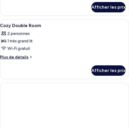
chambre :
détails
Afficher les prix
pour
Chambre
Chambre
Deluxe
Deluxe
Afficher
Une chambre à coucher au style minimal
avec
19
avec
Cozy Double Room
toutes
lits
lits
2 personnes
jumeaux
les
jumeaux
1 très grand lit
photos
pour
Wi-Fi gratuit
ce
Plus
Plus de détails
type
de
détails
de
Afficher les prix
pour
chambre :
Cozy
Cozy
Double
Double
Room
Room