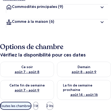
Commodités principales
(9)
Comme à la maison
(6)
Options de chambre
Vérifiez la disponibilité pour ces dates
Vérifier la disponibilité pour ce soir août 7 - août 8
Vérifier la disponibilité pour 
Ce soir
Demain
août 7 - août 8
août 8 - août 9
Vérifier la disponibilité pour cette fin de semaine août 7 - aoû
Vérifier la disponibilité pour 
Cette fin de semaine
La fin de semaine
prochaine
août 7 - août 9
août 14 - août 16
Filtres
Toutes les chambres
1 lit
2 lits
disponibles