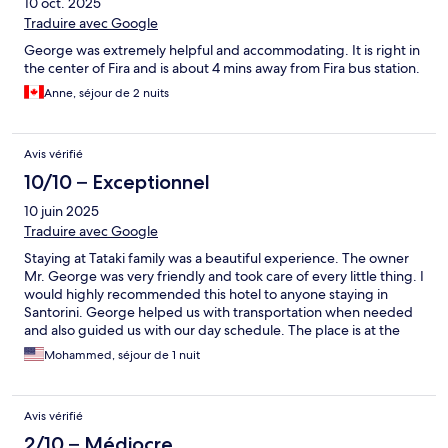
10 oct. 2025
Traduire avec Google
George was extremely helpful and accommodating. It is right in
the center of Fira and is about 4 mins away from Fira bus station.
Anne, séjour de 2 nuits
Avis vérifié
10/10 – Exceptionnel
10 juin 2025
Traduire avec Google
Staying at Tataki family was a beautiful experience. The owner
Mr. George was very friendly and took care of every little thing. I
would highly recommended this hotel to anyone staying in
Santorini. George helped us with transportation when needed
and also guided us with our day schedule. The place is at the
center of the shopping and food area. Loved the location.
Mohammed, séjour de 1 nuit
Avis vérifié
2/10 – Médiocre