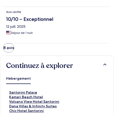
Avis vérifié
10/10 – Exceptionnel
12 juill. 2025
Séjour de 1 nuit
8 avis
Continuez à explorer
Hébergement
S
Santorini Palace
a
K
Kamari Beach Hotel
n
a
V
Volcano View Hotel Santorini
t
m
o
D
Dana Villas & Infinity Suites
o
a
l
a
C
Chic Hotel Santorini