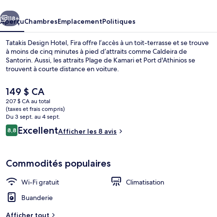
Hotel,
cédent
Suivant
Fira
118+
Aperçu
Chambres
Emplacement
Politiques
Tatakis Design Hotel, Fira offre l’accès à un toit-terrasse et se trouve
à moins de cinq minutes à pied d’attraits comme Caldeira de
Santorin. Aussi, les attraits Plage de Kamari et Port d'Athinios se
trouvent à courte distance en voiture.
Le
149 $ CA
prix
207 $ CA au total
actuel
(taxes et frais compris)
est
Du 3 sept. au 4 sept.
Terrasse/patio
de 149 $ CA
Avis
Excellent
8,8
Afficher les 8 avis
8,8 sur 10 –
Commodités populaires
Wi-Fi gratuit
Climatisation
Buanderie
Afficher tout