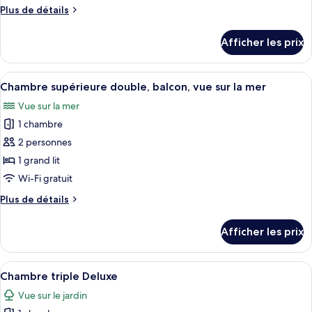
type
Plus
Plus de détails
de
de
chambre :
détails
Afficher les prix
pour
Chambre
Chambre
Deluxe
Deluxe
Afficher
Une chambre d’hôtel moderne avec un g
double
28
double
Chambre supérieure double, balcon, vue sur la mer
toutes
ou
ou
Vue sur la mer
avec
les
avec
lits
1 chambre
photos
lits
jumeaux
pour
2 personnes
jumeaux
ce
1 grand lit
type
Wi-Fi gratuit
de
Plus
Plus de détails
chambre :
de
Chambre
détails
Afficher les prix
pour
supérieure
Chambre
double,
supérieure
Afficher
Une chambre d’hôtel moderne, dotée d’u
balcon,
24
double,
Chambre triple Deluxe
toutes
vue
balcon,
Vue sur le jardin
vue
les
sur
sur