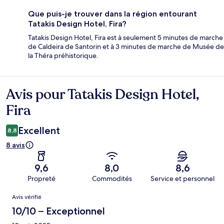
Que puis-je trouver dans la région entourant
Tatakis Design Hotel, Fira?
Tatakis Design Hotel, Fira est à seulement 5 minutes de marche
de Caldeira de Santorin et à 3 minutes de marche de Musée de
la Théra préhistorique.
Avis pour Tatakis Design Hotel,
Avis
Fira
Excellent
8,8
8 avis
9,6
8,0
8,6
Propreté
Commodités
Service et personnel
Avis
Avis vérifié
10/10 – Exceptionnel