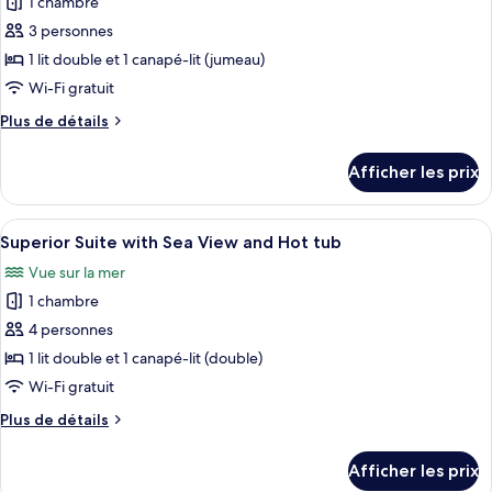
1 chambre
photos
la
la
pour
3 personnes
mer
mer
ce
1 lit double et 1 canapé-lit (jumeau)
type
Wi-Fi gratuit
de
Plus
Plus de détails
chambre :
de
Chambre
détails
Afficher les prix
pour
triple
Chambre
Deluxe
triple
Afficher
Une chambre moderne avec un grand lit
31
Deluxe
Superior Suite with Sea View and Hot tub
toutes
Vue sur la mer
les
1 chambre
photos
pour
4 personnes
ce
1 lit double et 1 canapé-lit (double)
type
Wi-Fi gratuit
de
Plus
Plus de détails
chambre :
de
Superior
détails
Afficher les prix
pour
Suite