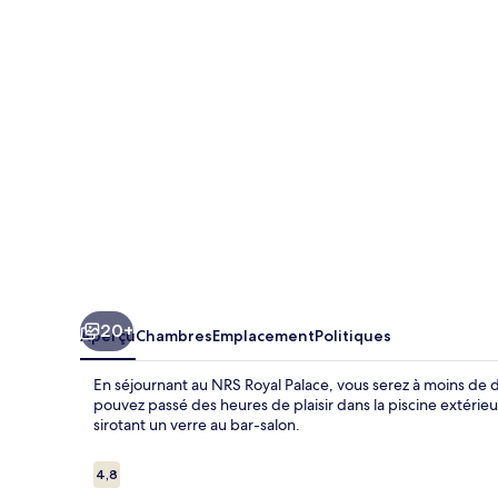
Royal
Palace
20+
Aperçu
Chambres
Emplacement
Politiques
En séjournant au NRS Royal Palace, vous serez à moins de 
pouvez passé des heures de plaisir dans la piscine extéri
sirotant un verre au bar-salon.
Avis
4,8
4,8 sur 10 –