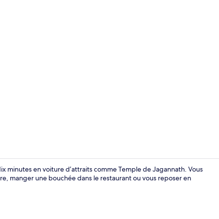
Chambre roy
dix minutes en voiture d’attraits comme Temple de Jagannath. Vous
eure, manger une bouchée dans le restaurant ou vous reposer en
Chambre Del