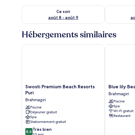
Vérifier la disponibilité pour ce soir août 8 - août 9
Vérifier la di
Ce soir
août 8 - août 9
ao
Hébergements similaires
Swosti Premium Beach Resorts Puri
Blue lily Beac
Swosti
Blue
Swosti Premium Beach Resorts
Blue lily Be
Premium
lily
Puri
Brahmagiri
Beach
Beach
Brahmagiri
Piscine
Resorts
Resort
Spa
Puri
Piscine
puri
Wi-Fi gratuit
Déjeuner gratuit
Brahmagiri
Brahmagiri
Restaurant
Spa
Stationnement gratuit
8.4
Très bien
8,4
sur
23 avis