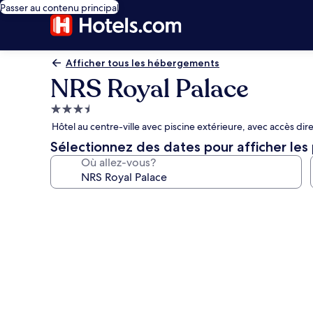
Passer au contenu principal
Afficher tous les hébergements
NRS Royal Palace
Hébergement
3.5 étoiles
Hôtel au centre-ville avec piscine extérieure, avec accès di
Sélectionnez des dates pour afficher les 
Où allez-vous?
Galerie
de
photos
de
l’hébergement
NRS