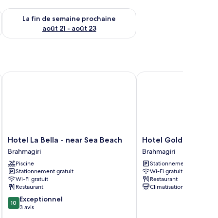
n de semaine août 14 - août 16
Vérifier la disponibilité pour la fin de semaine prochaine août
La fin de semaine prochaine
août 21 - août 23
TC Hotels' Group
Hotel La Bella - near Sea Beach
Hotel Golden Dust Roya
Hotel
Hotel
Hotel La Bella - near Sea Beach
Hotel Golden Dust Ro
La
Golden
Brahmagiri
Brahmagiri
Bella
Dust
Piscine
Stationnement gratuit
-
Royal
Stationnement gratuit
Wi-Fi gratuit
near
Puri
Wi-Fi gratuit
Restaurant
Sea
Brahmagiri
Restaurant
Climatisation
Beach
10.0
Exceptionnel
Brahmagiri
10
sur
3 avis
10,