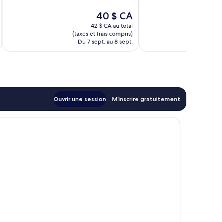
Exceptionnel,
Le
40 $ CA
3 avis
prix
42 $ CA au total
est
(taxes et frais compris)
(taxe
de
Du 7 sept. au 8 sept.
Du
40 $ CA
Ouvrir une session
M’inscrire gratuitement