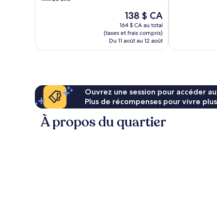
10,
Le
138 $ CA
Très
prix
bien,
164 $ CA au total
est
(taxes et frais compris)
23 avis
de
Du 11 août au 12 août
138 $ CA
Ouvrez une session pour accéder au
Plus de récompenses pour vivre plus
À propos du quartier