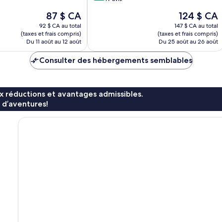
10,
Le
Le
87 $ CA
124 $ CA
Excellent,
prix
prix
19 avis
92 $ CA au total
147 $ CA au total
est
est
(taxes et frais compris)
(taxes et frais compris)
de
de
Du 11 août au 12 août
Du 25 août au 26 août
87 $ CA
124 $ CA
Consulter des hébergements semblables
x réductions et avantages admissibles.
 d’aventures!