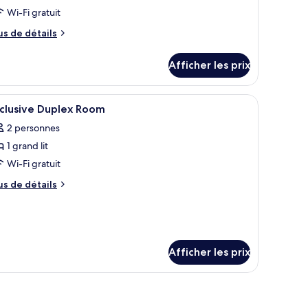
e
Wi-Fi gratuit
hambre :
us
us de détails
ppartement
e
enthouse
tails
Afficher les prix
clusif
ur
partement
nthouse
it avec matelas Select Comfort
fficher
Literie de qualité, couette en duvet, lit avec 
5
clusif
xclusive Duplex Room
outes
2 personnes
s
1 grand lit
hotos
our
Wi-Fi gratuit
e
us
us de détails
ype
e
tails
e
ur
hambre :
clusive
xclusive
plex
Afficher les prix
uplex
oom
oom