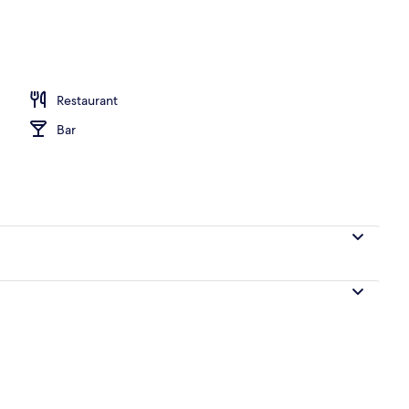
alité, couette en duvet, lit avec matelas Select Comfort
Restaurant
Bar