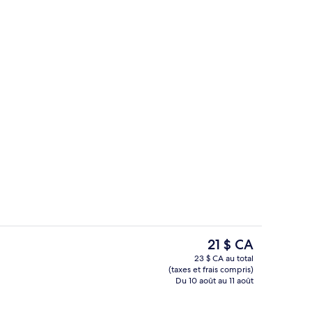
Appartement Penthouse exclusif | Aire
Le
21 $ CA
prix
23 $ CA au total
actuel
(taxes et frais compris)
’hébergement
Façade de l’hébergement
est
Du 10 août au 11 août
de 21 $ CA