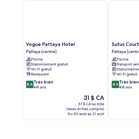
Vogue Pattaya Hotel
Sutus Court 3
Vogue
Sutus
Vogue Pattaya Hotel
Sutus Court
Pattaya
Court
Pattaya (centre)
Pattaya (centr
Hotel
3
Piscine
Piscine
Pattaya
Pattaya
Stationnement gratuit
Transport aér
(centre)
(centre)
Wi-Fi gratuit
Stationnemen
Restaurant
Wi-Fi gratuit
8.4
8.0
Très bien
Très bien
8,4
8,0
sur
sur
441 avis
418 avis
10,
10,
Le
31 $ CA
Très
Très
prix
bien,
bien,
37 $ CA au total
est
(taxes et frais compris)
441 avis
418 avis
de
Du 20 août au 21 août
31 $ CA