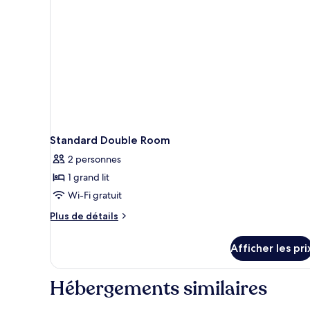
Standard Double Room
2 personnes
1 grand lit
Wi-Fi gratuit
Plus
Plus de détails
de
détails
Afficher les pri
pour
Standard
Double
Hébergements similaires
Room