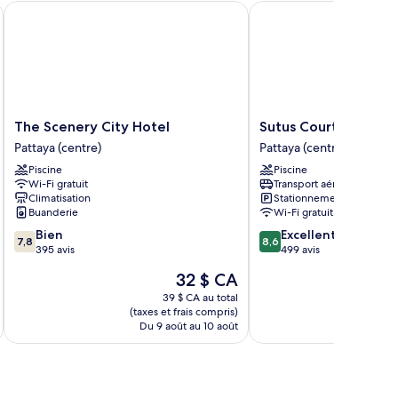
The Scenery City Hotel
Sutus Court 1
The
Sutus
The Scenery City Hotel
Sutus Court 1
Scenery
Court
Pattaya (centre)
Pattaya (centre)
City
1
Piscine
Piscine
Hotel
Pattaya
Wi-Fi gratuit
Transport aéroportuaire
Pattaya
(centre)
Climatisation
Stationnement gratuit
(centre)
Buanderie
Wi-Fi gratuit
7.8
8.6
Bien
Excellent
7,8
8,6
sur
sur
395 avis
499 avis
10,
10,
Le
32 $ CA
Bien,
Excellent,
prix
395 avis
499 avis
39 $ CA au total
est
(taxes et frais compris)
(taxe
de
Du 9 août au 10 août
Du 
32 $ CA