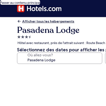
Passer au contenu principal
Afficher tous les hébergements
Pasadena Lodge
Hébergement
3.5 étoiles
Hôtel avec restaurant, près de l'attrait suivant : Route Beac
Sélectionnez des dates pour afficher les 
Où allez-vous?
Galerie
de
photos
de
l’hébergement
Pasadena