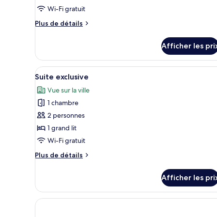
de
Wi-Fi gratuit
chambre :
Plus
Plus de détails
Chambre
de
triple
détails
Afficher les pri
Deluxe
pour
Chambre
triple
Afficher
Une chambre moderne avec un g
7
Deluxe
Suite exclusive
toutes
Vue sur la ville
les
1 chambre
photos
pour
2 personnes
ce
1 grand lit
type
Wi-Fi gratuit
de
Plus
Plus de détails
chambre :
de
Suite
détails
Afficher les pri
pour
exclusive
Suite
exclusive