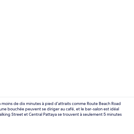
Réception
à moins de dix minutes à pied d’attraits comme Route Beach Road
ne bouchée peuvent se diriger au café, et le bar-salon est idéal
 Walking Street et Central Pattaya se trouvent à seulement 5 minutes
Façade de l