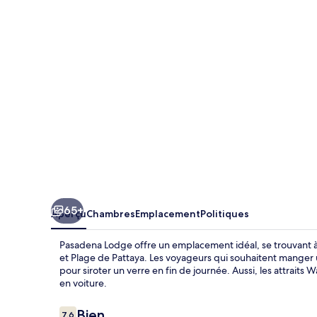
Lodge
65+
Aperçu
Chambres
Emplacement
Politiques
Pasadena Lodge offre un emplacement idéal, se trouvant 
et Plage de Pattaya. Les voyageurs qui souhaitent manger u
pour siroter un verre en fin de journée. Aussi, les attraits
en voiture.
Avis
Bien
7,6