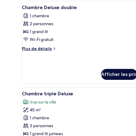
économique
Afficher
Une chambre à coucher moderne,
7
double
Chambre Deluxe double
toutes
1 chambre
les
2 personnes
photos
pour
1 grand lit
ce
Wi-Fi gratuit
type
Plus
Plus de détails
de
de
chambre :
détails
pour
Chambre
Chambre
Deluxe
Afficher les pri
Deluxe
double
double
Afficher
Une salle de bain moderne équi
6
Chambre triple Deluxe
toutes
Vue sur la ville
les
45 m²
photos
pour
1 chambre
ce
3 personnes
type
1 grand lit jumeau