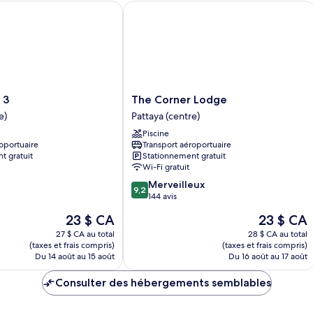
The Corner Lodge
The
 3
The Corner Lodge
Corner
e)
Pattaya (centre)
Lodge
Piscine
Pattaya
oportuaire
Transport aéroportuaire
(centre)
t gratuit
Stationnement gratuit
Wi-Fi gratuit
9.2
Merveilleux
9,2
sur
144 avis
10,
Le
Le
23 $ CA
23 $ CA
Merveilleux,
prix
prix
144 avis
27 $ CA au total
28 $ CA au total
est
est
(taxes et frais compris)
(taxes et frais compris)
de
de
Du 14 août au 15 août
Du 16 août au 17 août
23 $ CA
23 $ CA
Consulter des hébergements semblables