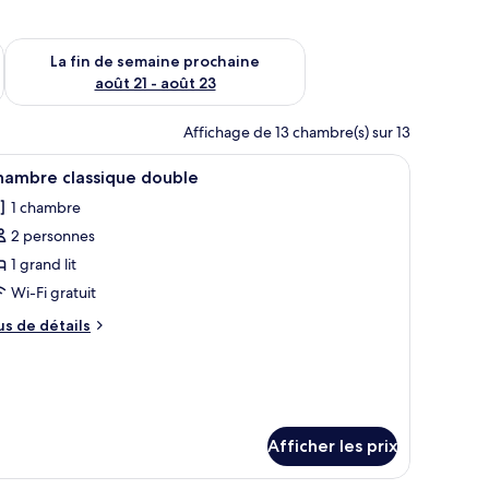
n de semaine août 14 - août 16
Vérifier la disponibilité pour la fin de semaine prochaine août
La fin de semaine prochaine
août 21 - août 23
Affichage de 13 chambre(s) sur 13
 une porte ouverte.
lévision, un four à micro-ondes et une salle de bain visible à travers une po
fficher
Une chambre d’hôtel avec un lit, du linge de lit
5
hambre classique double
outes
1 chambre
s
2 personnes
hotos
our
1 grand lit
e
Wi-Fi gratuit
ype
us
us de détails
e
e
hambre :
tails
ur
hambre
hambre
lassique
assique
ouble
uble
Afficher les prix