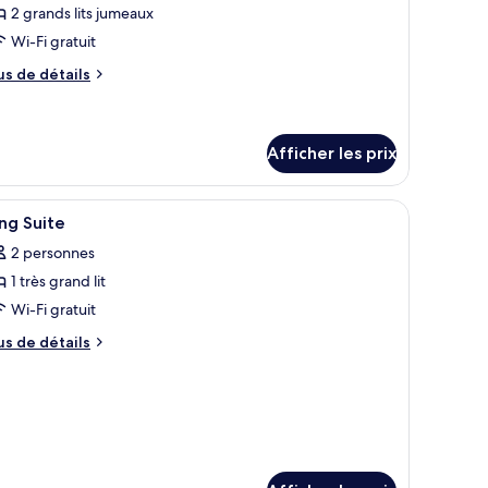
2 grands lits jumeaux
e
Wi-Fi gratuit
hambre :
hambre
us
us de détails
eluxe
e
tails
vec
ur
ts
hambre
Afficher les prix
umeaux
luxe
ec
ect Comfort, coffre-fort, bureau
fficher
Literie de qualité, lit avec matelas Select Com
s
10
ng Suite
meaux
outes
2 personnes
s
1 très grand lit
hotos
our
Wi-Fi gratuit
e
us
us de détails
ype
e
tails
e
ur
hambre :
ng
ing
ite
uite