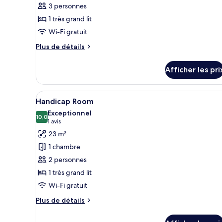
3 personnes
de
1 très grand lit
chambre :
Business
Wi-Fi gratuit
Suite.
Plus
Plus de détails
de
détails
Afficher les pri
pour
Business
Suite.
Afficher
Une chambre d’hôtel avec un gr
7
Handicap Room
toutes
Exceptionnel
les
10,0
10,0 sur 10
(1 avis)
1 avis
photos
23 m²
pour
1 chambre
ce
2 personnes
type
1 très grand lit
de
Wi-Fi gratuit
chambre :
Handicap
Plus
Plus de détails
Room
de
détails