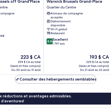
Warwick
ssels off Grand'Place
Warwick Brussels Grand-Place
Brussels
entre
Quartier du Centre
Grand-
 compagnie
Animaux de compagnie
Place
acceptés
Quartier
Stationnement
du
disponible
Centre
Wi-Fi gratuit
Restaurant
eux
8.8
Excellent
8,8
sur
1 797 avis
10,
Excellent,
Le
Le
223 $ CA
193 $ CA
1 797 avis
prix
prix
259 $ CA au total
225 $ CA au total
est
est
(taxes et frais compris)
(taxes et frais compris)
de
de
Du 30 août au 31 août
Du 21 août au 22 août
223 $ CA
193 $ CA
Consulter des hébergements semblables
x réductions et avantages admissibles.
 d’aventures!