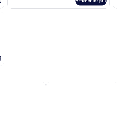
x
Afficher les prix
elas Select Comfort, coffre-fort, bureau
x
els off Grand'Place
Warwick Brussels Grand-Place