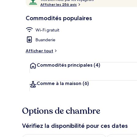
r
Afficher les 256 avis
10,
è
Aimé
Extérieur
s
Commodités populaires
des
clients
b
Wi-Fi gratuit
i
e
Buanderie
n
Afficher tout
n
o
Commodités principales
(4)
t
é
p
Comme à la maison
(6)
a
r
l
Options de chambre
e
s
Vérifiez la disponibilité pour ces dates
v
o
y