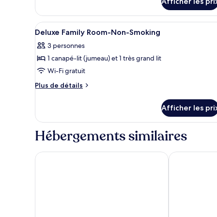
Afficher les pri
pour
Handicap
Room
Afficher
Literie de qualité, lit avec mat
11
Deluxe Family Room-Non-Smoking
toutes
3 personnes
les
1 canapé-lit (jumeau) et 1 très grand lit
photos
pour
Wi-Fi gratuit
ce
Plus
Plus de détails
type
de
détails
de
Afficher les pri
pour
chambre :
Deluxe
Deluxe
Family
Hébergements similaires
Family
Room-
Non-
Room-
Smoking
ibis Brussels off Grand Place
Novotel Bruss
Non-
Smoking