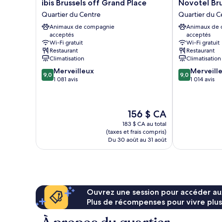
ibis
Novotel
ibis Brussels off Grand Place
Novotel Bru
Brussels
Brussels
Quartier du Centre
Quartier du C
off
off
Animaux de compagnie
Animaux de
Grand
Grand'Place
acceptés
acceptés
Place
Quartier
Wi-Fi gratuit
Wi-Fi gratuit
Quartier
du
Restaurant
Restaurant
du
Centre
Climatisation
Climatisation
Centre
9.0
9.0
Merveilleux
Merveill
9,0
9,0
sur
sur
1 081 avis
1 014 avis
10,
10,
Merveilleux,
Merveilleux,
1 081 avis
1 014 avis
Le
156 $ CA
prix
183 $ CA au total
est
(taxes et frais compris)
de
Du 30 août au 31 août
156 $ CA
Ouvrez une session pour accéder au
Plus de récompenses pour vivre plus