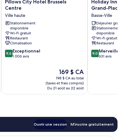
Pillows
Holiday
Pillows City Hotel Brussels
Holiday Inn Express B
City
Inn
Centre
Grand-Place by IHG
Hotel
Express
Ville haute
Basse-Ville
Brussels
Brussels
Centre
Stationnement
-
Déjeuner gratuit
disponible
Stationnement
Ville
Grand-
Wi-Fi gratuit
disponible
haute
Place
Restaurant
Wi-Fi gratuit
by
Climatisation
Restaurant
IHG
9.6
9.0
Exceptionnel
Merveilleux
Basse-
9,6
9,0
sur
sur
1 006 avis
631 avis
Ville
10,
10,
Exceptionnel,
Merveilleux,
Le
169 $ CA
1 006 avis
631 avis
prix
198 $ CA au total
est
(taxes et frais compris)
(taxe
de
Du 21 août au 22 août
Du 
169 $ CA
Ouvrir une session
M’inscrire gratuitement