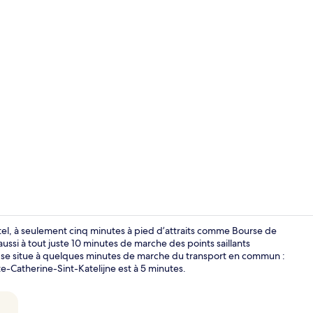
Suite Triple 
l, à seulement cinq minutes à pied d’attraits comme Bourse de
aussi à tout juste 10 minutes de marche des points saillants
 se situe à quelques minutes de marche du transport en commun :
Chambre Delu
te-Catherine-Sint-Katelijne est à 5 minutes.