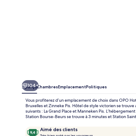
Hotel
104+
Aperçu
Chambres
Emplacement
Politiques
Vous profiterez d’un emplacement de choix dans OPO Hote
Bruxelles et Zinneke Pis. Hôtel de style victorien se trouve 
suivants : La Grand Place et Manneken Pis. L’hébergement
Station Bourse-Beurs se trouve à 3 minutes et Station Sain
Avis
9,4
Aimé des clients
T
sur
Très bien noté par les voyageurs