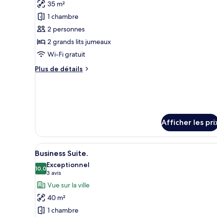
35 m²
les
1 chambre
photos
pour
2 personnes
ce
2 grands lits jumeaux
type
Wi-Fi gratuit
de
Plus
Plus de détails
chambre :
de
Attic
détails
pour
Twin
Attic
Twin
Afficher les pri
Afficher
Une chambre d’hôtel moderne équ
7
Business Suite.
toutes
Exceptionnel
les
10,0
10,0 sur 10
(3 avis)
3 avis
photos
Vue sur la ville
pour
40 m²
ce
1 chambre
type