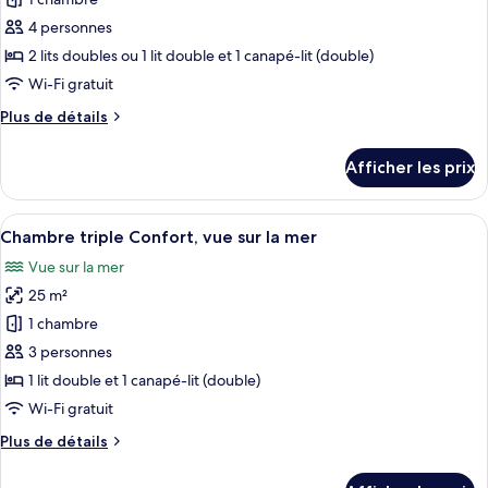
photos
pour
4 personnes
ce
2 lits doubles ou 1 lit double et 1 canapé-lit (double)
type
Wi-Fi gratuit
de
Plus
Plus de détails
chambre :
de
Chambre
détails
Afficher les prix
pour
quadruple
Chambre
Confort
quadruple
Afficher
Une chambre d’hôtel avec deux lits, un
3
Confort
Chambre triple Confort, vue sur la mer
toutes
Vue sur la mer
les
25 m²
photos
pour
1 chambre
ce
3 personnes
type
1 lit double et 1 canapé-lit (double)
de
Wi-Fi gratuit
chambre :
Plus
Plus de détails
Chambre
de
triple
détails