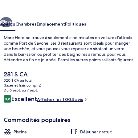
Hotel
cédent
Suivant
87+
Aperçu
Chambres
Emplacement
Politiques
Mare Hotel se trouve à seulement cinq minutes en voiture d’attraits
comme Port de Savone. Les 3 restaurants sont idéals pour manger
une bouchée, et vous pouvez vous reposer en sirotant un verre
dans le bar-salon ou profiter des baignoires à remous pour vous
détendre en fin de journée. Parmi les autres points saillants figurent
un bar sur la plage, piscine extérieure en saison et casse-
croûte/charcuterie. Les autres voyageurs apprécient vraiment le
Le
281 $ CA
personnel serviable.
prix
320 $ CA au total
actuel
(taxes et frais compris)
Chambre supérieure double pour 1 pers
est
Du 6 sept. au 7 sept.
de 281 $ CA
Avis
Excellent
8,8
Afficher les 1 004 avis
8,8 sur 10 –
Commodités populaires
Piscine
Déjeuner gratuit