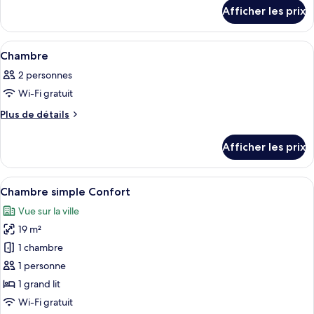
détails
type
Afficher les prix
pour
de
Chambre
chambre :
Afficher
Une chambre d’hôtel moderne comprenan
4
Chambre
Chambre
toutes
2 personnes
les
Wi-Fi gratuit
photos
pour
Plus
Plus de détails
de
ce
détails
type
Afficher les prix
pour
de
Chambre
chambre :
Afficher
Une chambre d’hôtel avec un lit, un c
5
Chambre
Chambre simple Confort
toutes
Vue sur la ville
les
19 m²
photos
pour
1 chambre
ce
1 personne
type
1 grand lit
de
Wi-Fi gratuit
chambre :