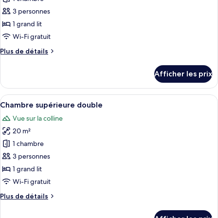
la
ce
mer
3 personnes
type
1 grand lit
de
Wi-Fi gratuit
chambre :
Plus
Plus de détails
Superior
de
Room,
détails
Afficher les prix
Sea
pour
Superior
View
Room,
Afficher
Une chambre d’hôtel moderne avec un g
5
Sea
Chambre supérieure double
toutes
View
Vue sur la colline
les
20 m²
photos
pour
1 chambre
ce
3 personnes
type
1 grand lit
de
Wi-Fi gratuit
chambre :
Plus
Plus de détails
Chambre
de
supérieure
détails