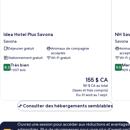
Idea
NH
Idea Hotel Plus Savona
NH Sav
Hotel
Savona
Savona
Savona
Plus
Darsena
Déjeuner gratuit
Animaux de compagnie
Anima
Savona
Savona
acceptés
accep
Savona
Stationnement gratuit
Wi-Fi gratuit
Wi-Fi 
8.2
9.0
Très bien
Mer
8,2
9,0
sur
sur
1 007 avis
929 a
10,
10,
Le
155 $ CA
Très
Merveill
prix
bien,
929 avis
181 $ CA au total
est
(taxes et frais compris)
1 007 avis
de
Du 31 août au 1 sept.
155 $ CA
Consulter des hébergements semblables
Ouvrez une session pour accéder aux réductions et avantages
admissibles. Plus de récompenses pour vivre plus d’aventures!