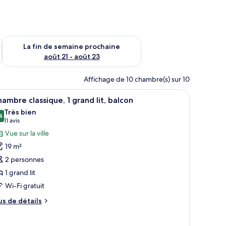
n de semaine août 14 - août 16
Vérifier la disponibilité pour la fin de semaine prochaine août
La fin de semaine prochaine
août 21 - août 23
Affichage de 10 chambre(s) sur 10
ables
and lit, un bureau et une vue sur les toits de la ville.
fficher
Une chambre d’hôtel moderne, dotée d’un gran
5
ambre classique, 1 grand lit, balcon
outes
Très bien
s
4
8,4 sur 10
(11 avis)
11 avis
hotos
Vue sur la ville
our
19 m²
e
2 personnes
ype
1 grand lit
e
Wi-Fi gratuit
hambre :
hambre
us
us de détails
lassique,
e
tails