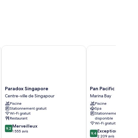
ore
Paradox Singapore
Pan Pacific Singapore
Paradox
Pan
Paradox Singapore
Pan Pacific Singapor
Singapore
Pacific
Centre-ville de Singapour
Marina Bay
Centre-
Singapore
Piscine
Piscine
ville
Marina
Stationnement gratuit
Spa
de
Bay
Wi-Fi gratuit
Stationnement
Singapour
Restaurant
disponible
Wi-Fi gratuit
9.2
Merveilleux
9,2
9.4
Exceptionnel
sur
1 555 avis
9,4
sur
2 209 avis
10,