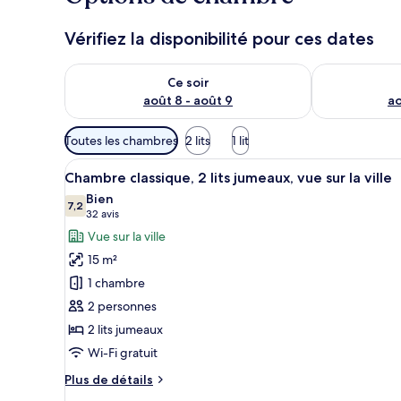
Vérifiez la disponibilité pour ces dates
Vérifier la disponibilité pour ce soir août 8 - août 9
Vérifier la di
Ce soir
août 8 - août 9
ao
Filtres
Toutes les chambres
2 lits
1 lit
disponibles
Afficher
Chambre classique, 2 lits jumea
pour
3
Chambre classique, 2 lits jumeaux, vue sur la ville
toutes
les
Bien
les
7,2
chambres
7,2 sur 10
(32 avis)
32 avis
photos
Vue sur la ville
pour
15 m²
ce
1 chambre
type
2 personnes
de
2 lits jumeaux
chambre :
Chambre
Wi-Fi gratuit
classique,
Plus
Plus de détails
2
de