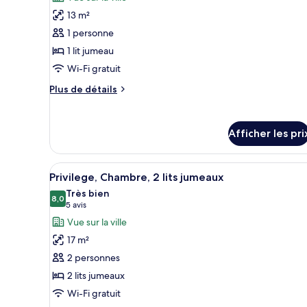
photos
13 m²
pour
1 personne
ce
type
1 lit jumeau
de
Wi-Fi gratuit
chambre :
Plus
Plus de détails
Chambre
de
classique,
détails
pour
1
Afficher les pri
Chambre
lit
classique,
jumeau,
1
Afficher
Une chambre d’hôtel équipée d’
5
lit
accessible
Privilege, Chambre, 2 lits jumeaux
toutes
jumeau,
aux
Très bien
accessible
les
8,0
8,0 sur 10
(5 avis)
5 avis
personnes
aux
photos
Vue sur la ville
à
personnes
pour
à
mobilité
17 m²
ce
mobilité
réduite
2 personnes
réduite
type
2 lits jumeaux
de
Wi-Fi gratuit
chambre :