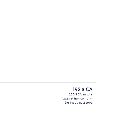
Bar (sur place)
ateur
Le
192 $ CA
prix
230 $ CA au total
actuel
(taxes et frais compris)
Chambre Deluxe, Plusieurs lits, balcon
est
Du 1 sept. au 2 sept.
de 192 $ CA