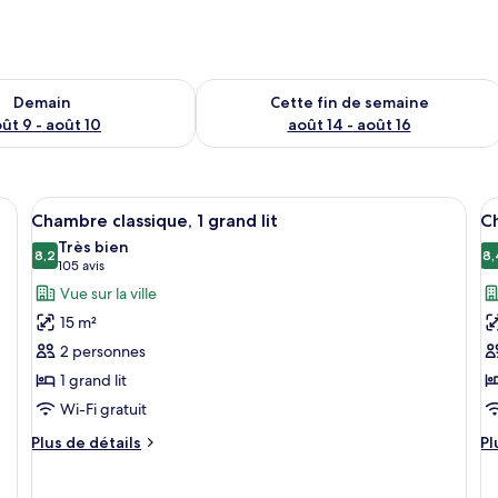
sponibilité pour demain août 9 - août 10
Vérifier la disponibilité pour cette fi
Demain
Cette fin de semaine
ût 9 - août 10
août 14 - août 16
ux, vue sur la ville | Minibar, bureau, espace de travail pour ordinateurs port
Afficher
Une chambre d’hôtel moderne avec un gr
A
3
Chambre classique, 1 grand lit
Ch
toutes
t
Très bien
les
8,2
le
8,
8,2 sur 10
(105 avis)
105 avis
photos
p
Vue sur la ville
pour
p
15 m²
ce
c
2 personnes
type
t
1 grand lit
de
d
Wi-Fi gratuit
chambre :
c
Chambre
C
Plus
Pl
Plus de détails
Pl
classique,
de
c
d
détails
dé
1
1