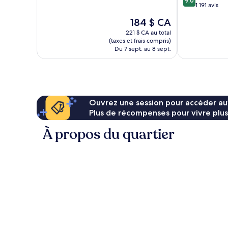
9,0
sur
1 191 avis
Bien,
10,
1 412 avis
Le
184 $ CA
Merveilleux,
prix
1 191 avis
221 $ CA au total
est
(taxes et frais compris)
de
Du 7 sept. au 8 sept.
184 $ CA
Ouvrez une session pour accéder au
Plus de récompenses pour vivre plus
À propos du quartier