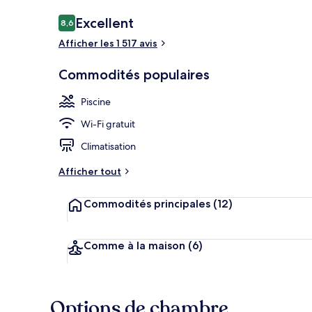
Avis
Excellent
8,6
8,6 sur 10 –
Afficher les 1 517 avis
Extérieur
Commodités populaires
Piscine
Wi-Fi gratuit
Climatisation
Afficher tout
Commodités principales
(12)
Comme à la maison
(6)
Options de chambre