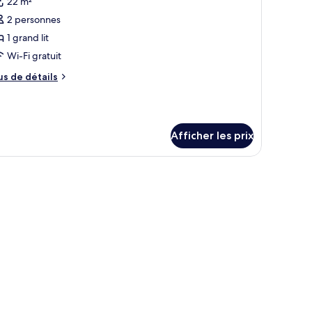
22 m²
hotos
our
2 personnes
e
1 grand lit
ype
Wi-Fi gratuit
e
us
us de détails
hambre :
e
ivilege,
tails
ur
hambre,
ivilege,
Afficher les prix
ambre,
rand
t,
and
ville.
alcon
lcon