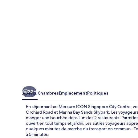
ICON
Singapore
City
Centre
32+
Aperçu
Chambres
Emplacement
Politiques
En séjournant au Mercure ICON Singapore City Centre, vou
Orchard Road et Marina Bay Sands Skypark. Les voyageurs p
manger une bouchée dans l’un des 2 restaurants. Parmi les 
ouvert en tout temps et jardin. Les autres voyageurs appré
quelques minutes de marche du transport en commun : Telo
à 5 minutes.