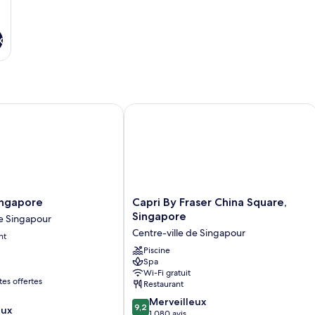
x
gapore
Capri By Fraser China Square, Singap
Capri
ingapore
Capri By Fraser China Square,
By
Singapore
de Singapour
Fraser
Centre-ville de Singapour
nt
China
Square,
Piscine
Spa
Singapore
Wi-Fi gratuit
Centre-
s offertes
Restaurant
ville
9.2
de
Merveilleux
9,2
eux
sur
Singapour
1 080 avis