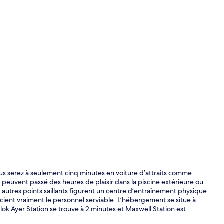
Vidéo de cré
s serez à seulement cinq minutes en voiture d’attraits comme
euvent passé des heures de plaisir dans la piscine extérieure ou
autres points saillants figurent un centre d’entraînement physique
Restaurant
cient vraiment le personnel serviable. L’hébergement se situe à
k Ayer Station se trouve à 2 minutes et Maxwell Station est