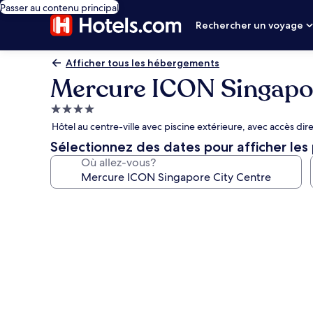
Passer au contenu principal
Rechercher un voyage
Afficher tous les hébergements
Mercure ICON Singapor
Hébergement
4.0 étoiles
Hôtel au centre-ville avec piscine extérieure, avec accès direc
Sélectionnez des dates pour afficher les 
Où allez-vous?
Galerie
de
photos
de
l’hébergement
Mercure