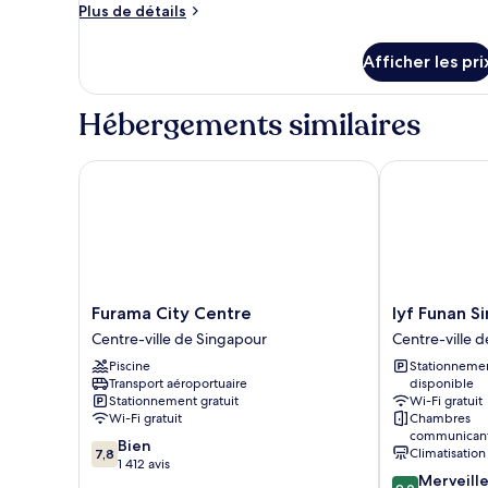
Privilege,
Plus
Plus de détails
Chambre,
de
détails
2
Afficher les pri
pour
lits
Privilege,
jumeaux
Chambre,
Hébergements similaires
2
lits
jumeaux
Furama City Centre
lyf Funan Sin
Furama
lyf
Furama City Centre
lyf Funan S
City
Funan
Centre-ville de Singapour
Centre-ville 
Centre
Singapore
Piscine
Stationneme
Centre-
Centre-
Transport aéroportuaire
disponible
ville
ville
Stationnement gratuit
Wi-Fi gratuit
de
de
Wi-Fi gratuit
Chambres
Singapour
Singapour
communicante
7.8
Bien
Climatisation
7,8
sur
1 412 avis
9.0
Merveill
10,