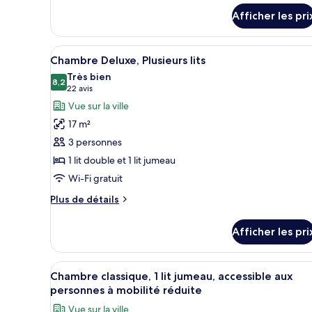
détails
lits
Afficher les pri
pour
jumeaux,
Chambre
vue
classique,
Afficher
Minibar, bureau, espace de tra
sur
4
2
Chambre Deluxe, Plusieurs lits
toutes
lits
la
Très bien
jumeaux,
les
8,2
8,2 sur 10
(22 avis)
ville
22 avis
vue
photos
Vue sur la ville
sur
pour
la
17 m²
ce
ville
3 personnes
type
1 lit double et 1 lit jumeau
de
Wi-Fi gratuit
chambre :
Chambre
Plus
Plus de détails
Deluxe,
de
détails
Plusieurs
Afficher les pri
pour
lits
Chambre
Deluxe,
Afficher
Une chambre d’hôtel moderne ave
3
Plusieurs
Chambre classique, 1 lit jumeau, accessible aux
toutes
lits
personnes à mobilité réduite
les
Vue sur la ville