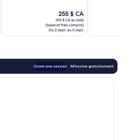
10,
Merveilleux,
Exceptionnel,
1 555 avis
Le
255 $ CA
2 209 avis
prix
310 $ CA au total
est
(taxes et frais compris)
(taxe
de
Du 2 sept. au 3 sept.
Du 
255 $ CA
Ouvrir une session
M’inscrire gratuitement