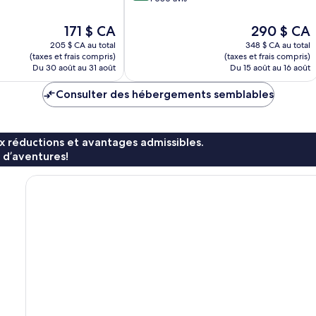
10,
Merveilleux,
Le
Le
171 $ CA
290 $ CA
1 080 avis
prix
prix
205 $ CA au total
348 $ CA au total
est
est
(taxes et frais compris)
(taxes et frais compris)
de
de
Du 30 août au 31 août
Du 15 août au 16 août
171 $ CA
290 $ CA
Consulter des hébergements semblables
x réductions et avantages admissibles.
 d’aventures!