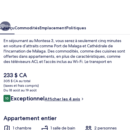
Montesa
3
cédent
Suivant
12+
Aperçu
Commodités
Emplacement
Politiques
En séjournant au Montesa 3, vous serez à seulement cinq minutes
en voiture d’attraits comme Port de Malaga et Cathédrale de
l'Incarnation de Málaga. Des commodités, comme des cuisines sont
offertes dans appartements, en plus de caractéristiques, comme
des téléviseurs ACL et l’accès inclus au Wi-Fi. Le transport en
commun se trouve à quelques minutes de marche : Station de
métro La Isla se trouve à 2 minutes et Station de métro La Princesa
Le
233 $ CA
est à 9 minutes.
prix
305 $ CA au total
actuel
(taxes et frais compris)
Loft de base | 1 chambre, bureau, fer e
est
Du 18 août au 19 août
de 233 $ CA
Avis
Exceptionnel
10
Afficher les 4 avis
10 sur 10 –
Appartement entier
1 chambre
1 salle de bain
2 personnes