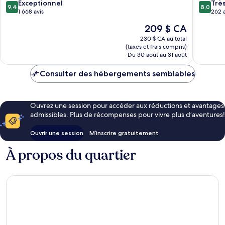
9.4
8.0
de
Exceptionnel
Centre
Trè
9,4
8,0
sur
sur
Málaga
1 668 avis
Centre-
262 a
10,
10,
ville
Le
209 $ CA
Exceptionnel,
Très
de
prix
1 668 avis
bien,
230 $ CA au total
Málaga
est
(taxes et frais compris)
262 avis
de
Du 30 août au 31 août
209 $ CA
Consulter des hébergements semblables
Ouvrez une session pour accéder aux réductions et avantages
admissibles. Plus de récompenses pour vivre plus d’aventures!
Ouvrir une session
M’inscrire gratuitement
À propos du quartier