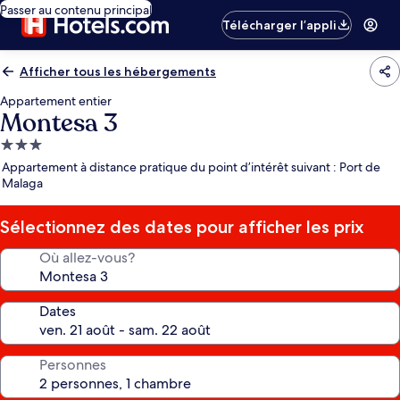
Passer au contenu principal
Télécharger l’appli
Afficher tous les hébergements
Appartement entier
Montesa 3
Hébergement
3.0 étoiles
Appartement à distance pratique du point d’intérêt suivant : Port de
Malaga
Sélectionnez des dates pour afficher les prix
Où allez-vous?
Dates
Personnes