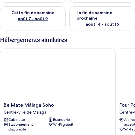
Vérifier la disponibilité pour cette fin de semaine août 7 - aoû
Vérifier la disponibilité pour 
Cette fin de semaine
La fin de semaine
prochaine
août 7 - août 9
août 14 - août 16
Hébergements similaires
Be Mate Málaga Soho
Four Poi
Be
Four
Be Mate Málaga Soho
Four P
Mate
Points
Centre-ville de Málaga
Centre-v
Málaga
Flex
Cuisinette
Buanderie
Anima
Soho
by
Stationnement
Wi-Fi gratuit
accep
Centre-
Sherato
disponible
Wi-Fi 
ville
Malaga