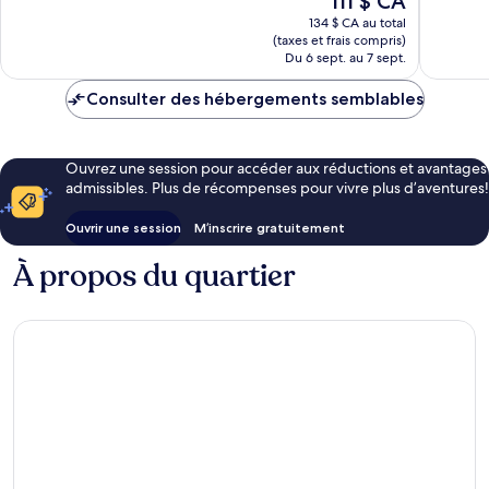
111 $ CA
bien,
739 avis
prix
1 011 avis
134 $ CA au total
est
(taxes et frais compris)
de
Du 6 sept. au 7 sept.
111 $ CA
Consulter des hébergements semblables
Ouvrez une session pour accéder aux réductions et avantages
admissibles. Plus de récompenses pour vivre plus d’aventures!
Ouvrir une session
M’inscrire gratuitement
À propos du quartier