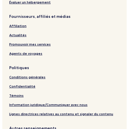
a
n
e
r
g
a
Évaluer un hébergement
p
o
a
e
p
a
u
n
a
Fournisseurs, affiliés et médias
g
v
t
g
e
r
l
e
Affiliation
a
a
n
p
Actualités
t
a
l
g
Promouvoir mes services
a
e
Agents de voyages
p
a
g
Politiques
e
Conditions générales
Confidentialité
Témoins
Information juridique/Communiquer avec nous
Lignes directrices relatives au contenu et signaler du contenu
Autres renseignements