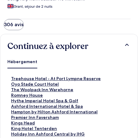
Grant, séjour de 2 nuits
306 avis
Continuez à explorer
Hébergement
T
Treehouse Hotel - At Port Lympne Reserve
r
O
Oyo Stade Court Hotel
e
y
T
The Woolpack Inn Warehorne
e
o
h
R
Romney House
h
S
e
o
H
Hythe Imperial Hotel Spa & Golf
o
t
W
m
y
A
Ashford International Hotel & Spa
u
a
o
n
t
s
H
Hampton by Hilton Ashford International
s
d
o
e
h
h
a
P
Premier Inn Faversham
e
e
l
y
e
f
m
r
K
Kings Head
H
C
p
H
I
o
p
e
i
K
King Hotel Tenterden
o
o
a
o
m
r
t
m
n
i
H
Holiday Inn Ashford Central by IHG