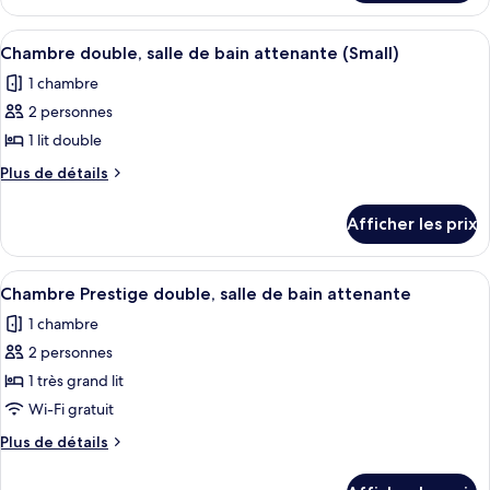
Chambre
double,
double,
Afficher
Chambre double, salle de bain attenan
salle
6
salle
Chambre double, salle de bain attenante (Small)
toutes
de
de
1 chambre
bain
les
bain
attenante
2 personnes
photos
attenante
(Stable
pour
1 lit double
(Stable
Block)
ce
Block)
Plus
Plus de détails
type
de
détails
de
Afficher les prix
pour
chambre :
Chambre
Chambre
double,
Afficher
Chambre Prestige double, salle de bai
14
double,
salle
Chambre Prestige double, salle de bain attenante
toutes
de
salle
1 chambre
bain
les
de
attenante
2 personnes
photos
bain
(Small)
pour
1 très grand lit
attenante
ce
Wi-Fi gratuit
(Small)
type
Plus
Plus de détails
de
de
chambre :
détails