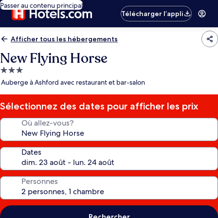
Passer au contenu principal
Télécharger l’appli
Afficher tous les hébergements
New Flying Horse
Hébergement
3.0 étoiles
Auberge à Ashford avec restaurant et bar-salon
Sélectionnez des dates pour afficher les prix
Où allez-vous?
Dates
Personnes
Rechercher