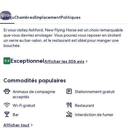
Flying
Horse
cédent
Suivant
73+
Aperçu
Chambres
Emplacement
Politiques
Si vous visitez Ashford, New Flying Horse est un choix remarquable
que vous devriez envisager. Vous pouvez vous reposer en sirotant
un verre au bar-salon, et le restaurant est idéal pour manger une
bouchée.
Avis
Exceptionnel
9,4
Afficher les 306 avis
9,4 sur 10 –
Chambre Prestige double, salle de bai
Commodités populaires
Animaux de compagnie
Stationnement gratuit
acceptés
Wi-Fi gratuit
Restaurant
Bar
Interdiction de fumer
Afficher tout