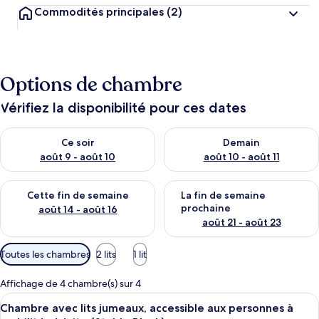
Commodités principales
(2)
Options de chambre
Vérifiez la disponibilité pour ces dates
Vérifier la disponibilité pour ce soir août 9 - août 10
Vérifier la disponibilité pour 
Ce soir
Demain
août 9 - août 10
août 10 - août 11
Vérifier la disponibilité pour cette fin de semaine août 14 - aoû
Vérifier la disponibilité pour 
Cette fin de semaine
La fin de semaine
prochaine
août 14 - août 16
août 21 - août 23
Filtres
Toutes les chambres
2 lits
1 lit
disponibles
pour
Affichage de 4 chambre(s) sur 4
les
Afficher
Chambre avec lits jumeaux, accessible 
6
Chambre avec lits jumeaux, accessible aux personnes à
chambres
toutes