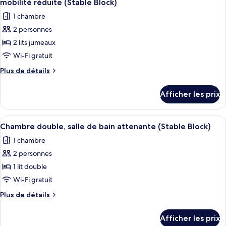
mobilité réduite (Stable Block)
les
1 chambre
photos
2 personnes
pour
2 lits jumeaux
ce
type
Wi-Fi gratuit
de
Plus
Plus de détails
chambre :
de
détails
Chambre
Afficher les prix
pour
avec
Chambre
lits
avec
Afficher
Chambre double, salle de bain attenan
16
jumeaux,
lits
Chambre double, salle de bain attenante (Stable Block)
toutes
jumeaux,
accessible
1 chambre
accessible
les
aux
aux
2 personnes
photos
personnes
personnes
pour
1 lit double
à
à
ce
mobilité
Wi-Fi gratuit
mobilité
réduite
type
réduite
Plus
Plus de détails
(Stable
de
de
(Stable
Block)
chambre :
détails
Block)
Afficher les prix
pour
Chambre