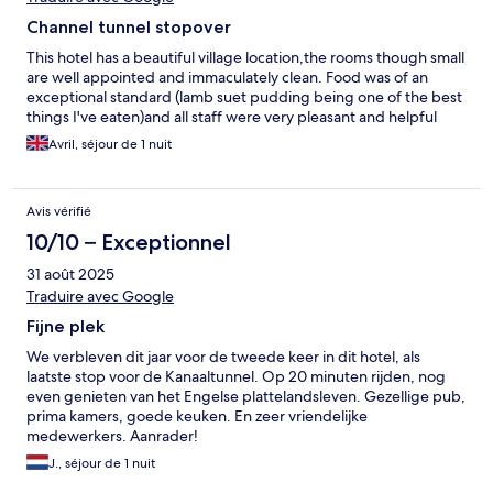
Channel tunnel stopover
This hotel has a beautiful village location,the rooms though small
are well appointed and immaculately clean. Food was of an
exceptional standard (lamb suet pudding being one of the best
things I've eaten)and all staff were very pleasant and helpful
Avril, séjour de 1 nuit
Avis vérifié
10/10 – Exceptionnel
31 août 2025
Traduire avec Google
Fijne plek
We verbleven dit jaar voor de tweede keer in dit hotel, als
laatste stop voor de Kanaaltunnel. Op 20 minuten rijden, nog
even genieten van het Engelse plattelandsleven. Gezellige pub,
prima kamers, goede keuken. En zeer vriendelijke
medewerkers. Aanrader!
J., séjour de 1 nuit