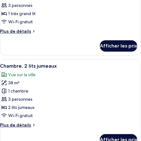
ce
3 personnes
type
1 très grand lit
de
Wi-Fi gratuit
chambre :
Plus
Plus de détails
Chambre
de
Club,
détails
Afficher les prix
1
pour
Chambre
très
Club,
Afficher
Une chambre d’hôtel avec deux lits, un
grand
5
1
Chambre, 2 lits jumeaux
toutes
lit
très
Vue sur la ville
grand
les
lit
38 m²
photos
pour
1 chambre
ce
3 personnes
type
2 lits jumeaux
de
Wi-Fi gratuit
chambre :
Plus
Plus de détails
Chambre,
de
2
détails
Afficher les prix