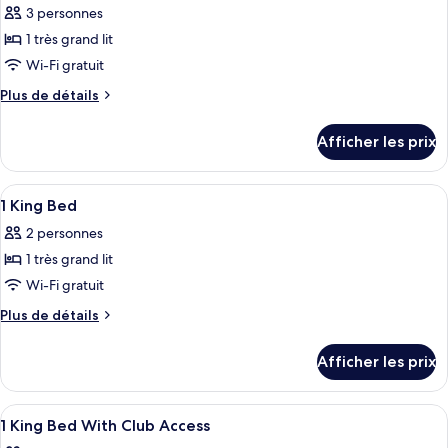
ce
3 personnes
type
1 très grand lit
de
Wi-Fi gratuit
chambre :
Plus
Plus de détails
Chambre
de
Deluxe,
détails
Afficher les prix
1
pour
Chambre
très
Deluxe,
Afficher
Une chambre d’hôtel comprenant un lit,
grand
5
1
1 King Bed
toutes
lit
très
2 personnes
grand
les
lit
1 très grand lit
photos
pour
Wi-Fi gratuit
ce
Plus
Plus de détails
type
de
détails
de
Afficher les prix
pour
chambre :
1
1
King
Afficher
Une chambre d’hôtel avec un grand lit, 
5
King
Bed
1 King Bed With Club Access
toutes
Bed