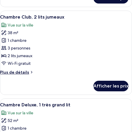
King
Regency
(JRRC)
Suite
Afficher
Une chambre d’hôtel avec deux lits, un 
6
King
Chambre Club, 2 lits jumeaux
toutes
(JRRC)
Vue sur la ville
les
38 m²
photos
pour
1 chambre
ce
3 personnes
type
2 lits jumeaux
de
Wi-Fi gratuit
chambre :
Plus
Plus de détails
Chambre
de
Club,
détails
Afficher les prix
2
pour
Chambre
lits
Club,
Afficher
Une chambre d’hôtel avec un grand lit,
jumeaux
5
2
Chambre Deluxe, 1 très grand lit
toutes
lits
Vue sur la ville
jumeaux
les
52 m²
photos
pour
1 chambre