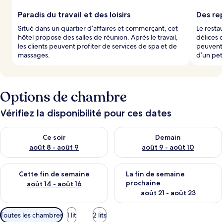
Paradis du travail et des loisirs
Des re
Situé dans un quartier d’affaires et commerçant, cet
Le resta
hôtel propose des salles de réunion. Après le travail,
délices 
les clients peuvent profiter de services de spa et de
peuvent 
massages.
d’un pe
Options de chambre
Vérifiez la disponibilité pour ces dates
Vérifier la disponibilité pour ce soir août 8 - août 9
Vérifier la disponibilité pour 
Ce soir
Demain
août 8 - août 9
août 9 - août 10
Vérifier la disponibilité pour cette fin de semaine août 14 - aoû
Vérifier la disponibilité pour 
Cette fin de semaine
La fin de semaine
prochaine
août 14 - août 16
août 21 - août 23
Filtres
Toutes les chambres
1 lit
2 lits