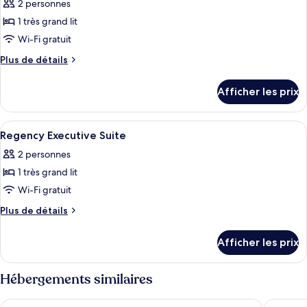
2 personnes
les
1 très grand lit
photos
pour
Wi-Fi gratuit
ce
Plus
Plus de détails
type
de
détails
de
Afficher les prix
pour
chambre :
1
1
King
Afficher
Une chambre d’hôtel avec un lit, un té
7
King
Bed
Regency Executive Suite
toutes
With
Bed
2 personnes
Club
les
With
Access
1 très grand lit
photos
Club
pour
Wi-Fi gratuit
Access
ce
Plus
Plus de détails
type
de
détails
de
Afficher les prix
pour
chambre :
Regency
Regency
Executive
Hébergements similaires
Executive
Suite
Suite
Crowne Plaza Belgrade by IHG
Radisson