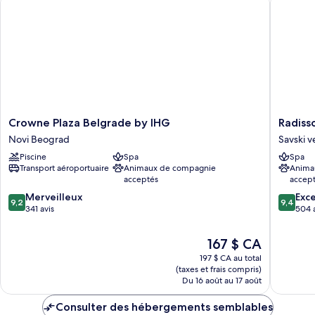
Crowne
Radisso
Crowne Plaza Belgrade by IHG
Radiss
Plaza
Collecti
Novi Beograd
Savski v
Belgrade
Hotel,
Piscine
Spa
Spa
by
Old
Transport aéroportuaire
Animaux de compagnie
Anima
IHG
Mill
acceptés
accep
Novi
Belgrad
9.2
9.4
Beograd
Merveilleux
Savski
Exc
9,2
9,4
sur
sur
341 avis
venac
504 
10,
10,
Merveilleux,
Exceptio
Le
167 $ CA
341 avis
504 avis
prix
197 $ CA au total
est
(taxes et frais compris)
de
Du 16 août au 17 août
167 $ CA
Consulter des hébergements semblables