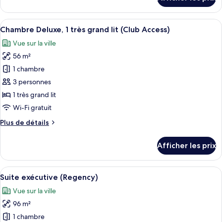
lits
pour
Chambre,
jumeaux
2
Afficher
Une chambre d’hôtel équipée d’une télé
5
lits
Chambre Deluxe, 1 très grand lit (Club Access)
toutes
jumeaux
Vue sur la ville
les
56 m²
photos
pour
1 chambre
ce
3 personnes
type
1 très grand lit
de
Wi-Fi gratuit
chambre :
Plus
Plus de détails
Chambre
de
Deluxe,
détails
Afficher les prix
1
pour
Chambre
très
Deluxe,
Afficher
Une chambre d’hôtel moderne dotée d’un
grand
9
1
Suite exécutive (Regency)
toutes
lit
très
Vue sur la ville
grand
les
(Club
lit
96 m²
photos
Access)
(Club
pour
1 chambre
Access)