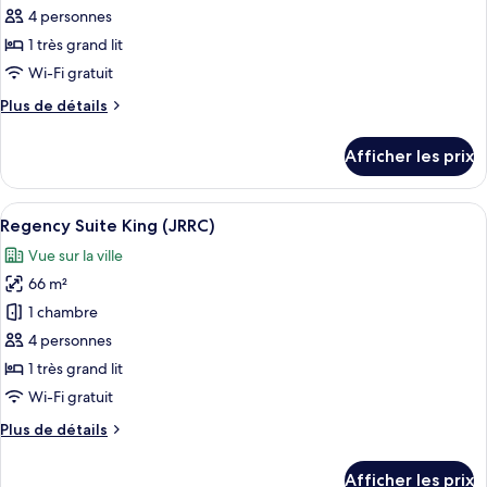
ce
4 personnes
type
1 très grand lit
de
Wi-Fi gratuit
chambre :
Plus
Plus de détails
Suite
de
exécutive
détails
Afficher les prix
(Regency)
pour
Suite
exécutive
Afficher
Une chambre d’hôtel moderne, dotée d’
8
(Regency)
Regency Suite King (JRRC)
toutes
Vue sur la ville
les
66 m²
photos
pour
1 chambre
ce
4 personnes
type
1 très grand lit
de
Wi-Fi gratuit
chambre :
Plus
Plus de détails
Regency
de
Suite
détails
Afficher les prix
pour