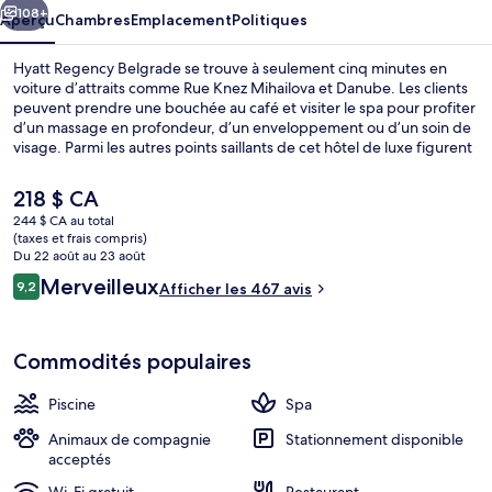
108+
Aperçu
Chambres
Emplacement
Politiques
Hyatt Regency Belgrade se trouve à seulement cinq minutes en
voiture d’attraits comme Rue Knez Mihailova et Danube. Les clients
peuvent prendre une bouchée au café et visiter le spa pour profiter
d’un massage en profondeur, d’un enveloppement ou d’un soin de
visage. Parmi les autres points saillants de cet hôtel de luxe figurent
une piscine intérieure, un bar-salon et un centre d’entraînement.
Les autres voyageurs apprécient vraiment le personnel serviable.
Le
218 $ CA
prix
244 $ CA au total
actuel
(taxes et frais compris)
Hall
est
Du 22 août au 23 août
de 218 $ CA
Avis
Merveilleux
9,2
Afficher les 467 avis
9,2 sur 10 –
Commodités populaires
Piscine
Spa
Animaux de compagnie
Stationnement disponible
acceptés