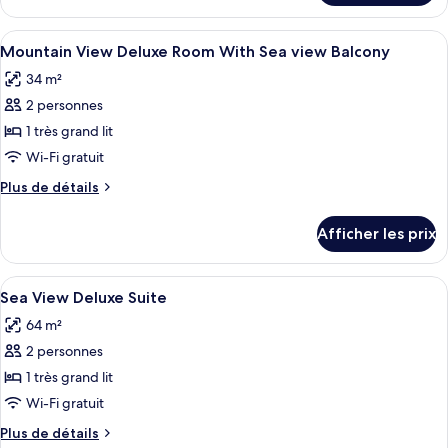
Garden
Garden
View
View
Afficher
Minibar, coffre-fort, bureau, rideaux
Deluxe
4
Deluxe
Mountain View Deluxe Room With Sea view Balcony
toutes
Room
Room
34 m²
With
les
With
Balcony
2 personnes
photos
Balcony
pour
1 très grand lit
ce
Wi-Fi gratuit
type
Plus
Plus de détails
de
de
chambre :
détails
Afficher les prix
pour
Mountain
Mountain
View
View
Afficher
Minibar, coffre-fort, bureau, rideaux
Deluxe
4
Deluxe
Sea View Deluxe Suite
toutes
Room
Room
64 m²
With
les
With
Sea
2 personnes
photos
Sea
view
pour
1 très grand lit
view
Balcony
ce
Wi-Fi gratuit
Balcony
type
Plus
Plus de détails
de