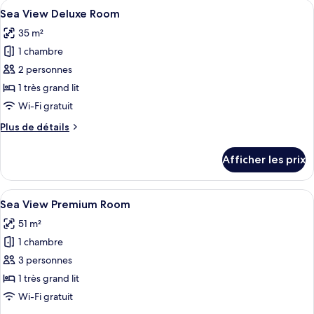
Afficher
Sea View Deluxe Room | Minibar, coffr
5
Sea View Deluxe Room
toutes
35 m²
les
1 chambre
photos
pour
2 personnes
ce
1 très grand lit
type
Wi-Fi gratuit
de
Plus
Plus de détails
chambre :
de
Sea
détails
Afficher les prix
pour
View
Sea
Deluxe
View
Afficher
Sea View Premium Room | Minibar, cof
Room
6
Deluxe
Sea View Premium Room
toutes
Room
51 m²
les
1 chambre
photos
pour
3 personnes
ce
1 très grand lit
type
Wi-Fi gratuit
de