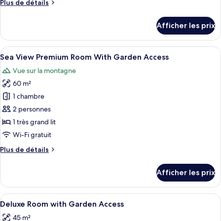
Plus
Plus de détails
chambre :
de
Sea
détails
Afficher les prix
pour
View
Sea
Premium
View
Afficher
Sea View Premium Room With Garden Ac
Room
10
Premium
Sea View Premium Room With Garden Access
toutes
Room
Vue sur la montagne
les
60 m²
photos
pour
1 chambre
ce
2 personnes
type
1 très grand lit
de
Wi-Fi gratuit
chambre :
Plus
Plus de détails
Sea
de
View
détails
Afficher les prix
Premium
pour
Sea
Room
View
Afficher
Deluxe Room with Garden Access | Mini
With
6
Premium
Deluxe Room with Garden Access
toutes
Garden
Room
45 m²
With