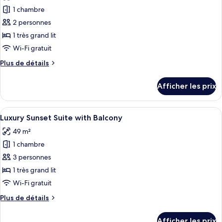
les
Access
Garden
1 chambre
photos
Access
pour
2 personnes
ce
1 très grand lit
type
Wi-Fi gratuit
de
Plus
Plus de détails
chambre :
de
Deluxe
détails
Afficher les prix
pour
Room
Deluxe
with
Room
Afficher
Luxury Sunset Suite with Balcony | Min
Garden
5
with
Luxury Sunset Suite with Balcony
toutes
Access
Garden
49 m²
Access
les
1 chambre
photos
pour
3 personnes
ce
1 très grand lit
type
Wi-Fi gratuit
de
Plus
Plus de détails
chambre :
de
Luxury
détails
Afficher les prix