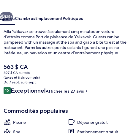
Yalıkavak
cédent
Suivant
125+
Aperçu
Chambres
Emplacement
Politiques
Ailla Yalıkavak se trouve à seulement cinq minutes en voiture
d’attraits comme Port de plaisance de Yalıkavak. Guests can be
pampered with un massage at the spa and grab a bite to eat at the
restaurant. Parmi les autres points saillants figurent une piscine
intérieure, un bar-salon et un centre d’entraînement physique.
Le
563 $ CA
prix
627 $ CA au total
actuel
(taxes et frais compris)
Swim Up Sunset Suite With Sea View | 
est
Du 7 sept. au 8 sept.
de 563 $ CA
Avis
Exceptionnel
10
Afficher les 27 avis
10 sur 10 –
Commodités populaires
Piscine
Déjeuner gratuit
Spa
Stationnement gratuit