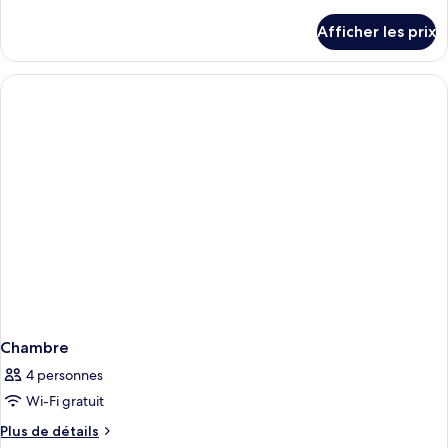
de
chambre :
détails
Afficher les prix
pour
Sea
Sea
View
View
Deluxe
Deluxe
Suite
Suite
Chambre
4 personnes
Wi-Fi gratuit
Plus
Plus de détails
de