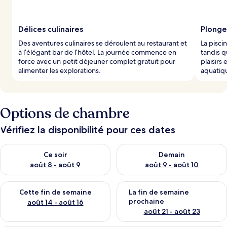
Délices culinaires
Plonge
Des aventures culinaires se déroulent au restaurant et
La pisci
à l’élégant bar de l’hôtel. La journée commence en
tandis q
force avec un petit déjeuner complet gratuit pour
plaisirs
alimenter les explorations.
aquatiq
Options de chambre
Vérifiez la disponibilité pour ces dates
Vérifier la disponibilité pour ce soir août 8 - août 9
Vérifier la disponibilité pour 
Ce soir
Demain
août 8 - août 9
août 9 - août 10
Vérifier la disponibilité pour cette fin de semaine août 14 - aoû
Vérifier la disponibilité pour 
Cette fin de semaine
La fin de semaine
prochaine
août 14 - août 16
août 21 - août 23