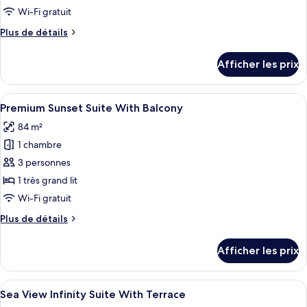
type
Wi-Fi gratuit
de
Plus
Plus de détails
chambre :
de
Swim
détails
Afficher les prix
pour
Up
Swim
Sunset
Up
Afficher
Premium Sunset Suite With Balcony | M
Suite
7
Sunset
Premium Sunset Suite With Balcony
toutes
With
Suite
84 m²
With
les
Sea
Sea
1 chambre
photos
View
View
pour
3 personnes
ce
1 très grand lit
type
Wi-Fi gratuit
de
Plus
Plus de détails
chambre :
de
Premium
détails
Afficher les prix
pour
Sunset
Premium
Suite
Sunset
Afficher
Sea View Infinity Suite With Terrace |
With
11
Suite
Sea View Infinity Suite With Terrace
toutes
Balcony
With