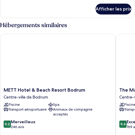
détails
Afficher les prix
pour
Chambre
Hébergements similaires
METT Hotel & Beach Resort Bodrum
The Mar
METT
The
METT Hotel & Beach Resort Bodrum
The Ma
Hotel
Marmar
Centre-ville de Bodrum
Centre-
&
Bodrum
Piscine
Spa
Piscin
Beach
-
Transport aéroportuaire
Animaux de compagnie
Transp
Resort
Adult
acceptés
Bodrum
Only
9.2
9.4
Centre-
Merveilleux
Centre-
Exc
9,2
9,4
sur
sur
ville
246 avis
ville
769 a
10,
10,
de
de