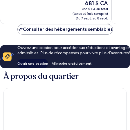
Le
681 $ CA
Merveilleux,
Exceptio
Bodrum
Bodrum
prix
246 avis
769 avis
756 $ CA au total
est
(taxes et frais compris)
de
Du 7 sept. au 8 sept.
681 $ CA
Consulter des hébergements semblables
Ouvrez une session pour accéder aux réductions et avantages
admissibles. Plus de récompenses pour vivre plus d’aventures!
Ouvrir une session
M’inscrire gratuitement
À propos du quartier