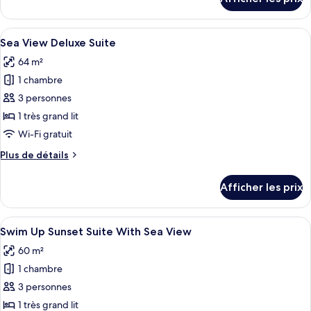
pour
Sunset
Luxury
Suite
Sunset
Afficher
Sea View Deluxe Suite | Minibar, coffr
with
6
Suite
Sea View Deluxe Suite
toutes
Balcony
with
64 m²
Balcony
les
1 chambre
photos
pour
3 personnes
ce
1 très grand lit
type
Wi-Fi gratuit
de
Plus
Plus de détails
chambre :
de
Sea
détails
Afficher les prix
pour
View
Sea
Deluxe
View
Afficher
Swim Up Sunset Suite With Sea View | 
Suite
14
Deluxe
Swim Up Sunset Suite With Sea View
toutes
Suite
60 m²
les
1 chambre
photos
pour
3 personnes
ce
1 très grand lit