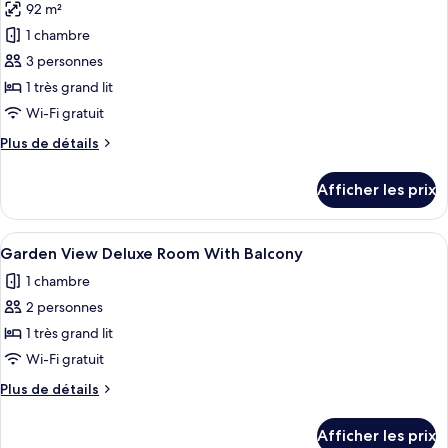
92 m²
Balcony
les
1 chambre
photos
pour
3 personnes
ce
1 très grand lit
type
Wi-Fi gratuit
de
Plus
Plus de détails
chambre :
de
Sea
détails
Afficher les prix
pour
View
Sea
Infinity
View
Afficher
Garden View Deluxe Room With Balcony
Suite
5
Infinity
Garden View Deluxe Room With Balcony
toutes
With
Suite
1 chambre
With
les
Terrace
Terrace
2 personnes
photos
pour
1 très grand lit
ce
Wi-Fi gratuit
type
Plus
Plus de détails
de
de
chambre :
détails
Afficher les prix
pour