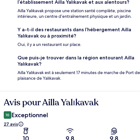
l’établissement Ailla Yalıkavak et aux alentours?
Ailla Yalıkavak propose une station santé complète, piscine
intérieure, un centre d’entraînement physique et un jardin.
Y a-t-il des restaurants dans l’hébergement Ailla
Yalıkavak ou à proximité?
Oui, il y a un restaurant sur place.
Que puis-je trouver dans la région entourant Ailla
Yalıkavak?
Ailla Yalıkavak est à seulement 17 minutes de marche de Port de
plaisance de Yalıkavak.
Avis pour Ailla Yalıkavak
Avis
Exceptionnel
10
27 avis
10
9,8
9,8