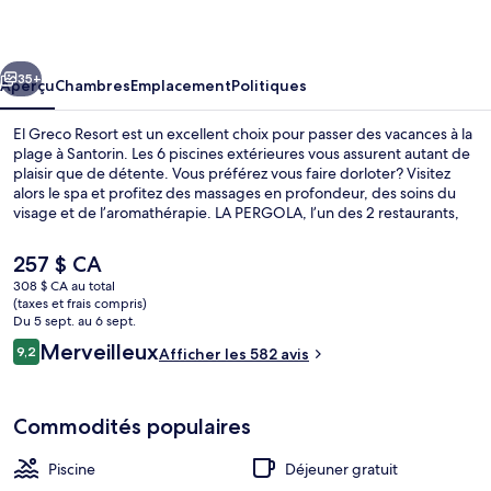
Greco
Resort
cédent
Suivant
35+
Aperçu
Chambres
Emplacement
Politiques
El Greco Resort est un excellent choix pour passer des vacances à la
plage à Santorin. Les 6 piscines extérieures vous assurent autant de
plaisir que de détente. Vous préférez vous faire dorloter? Visitez
alors le spa et profitez des massages en profondeur, des soins du
visage et de l’aromathérapie. LA PERGOLA, l’un des 2 restaurants,
sert le le déjeuner, le le dîner et le le souper. Parmi les autres points
saillants figurent 2 bars attenants à la piscine, un bar-salon et un
Le
257 $ CA
centre d’entraînement physique. Les autres voyageurs apprécient
prix
308 $ CA au total
vraiment le personnel serviable et l’emplacement.
actuel
(taxes et frais compris)
6 piscines extérieures, parasols, chais
est
Du 5 sept. au 6 sept.
de 257 $ CA
Avis
Merveilleux
9,2
Afficher les 582 avis
9,2 sur 10 –
Commodités populaires
Piscine
Déjeuner gratuit