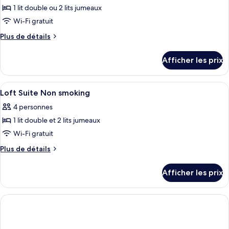
1 lit double ou 2 lits jumeaux
photos
pour
Wi-Fi gratuit
ce
Plus
Plus de détails
type
de
détails
de
Afficher les prix
pour
chambre :
Superior
Superior
Room
Afficher
Literie de qualité, coffre-fort, rideau
2
Room
Non
Loft Suite Non smoking
toutes
smoking
Non
4 personnes
les
smoking
1 lit double et 2 lits jumeaux
photos
pour
Wi-Fi gratuit
ce
Plus
Plus de détails
type
de
détails
de
Afficher les prix
pour
chambre :
Loft
Loft
Suite
Suite
Non
smoking
Non
smoking