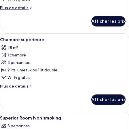
Plus
Plus de détails
de
détails
Afficher les prix
pour
Two
bedroom
Afficher
Une chambre à coucher moderne avec u
3
Villa
Chambre supérieure
toutes
with
28 m²
private
les
pool
1 chambre
photos
pour
3 personnes
ce
2 lits jumeaux ou 1 lit double
type
Wi-Fi gratuit
de
Plus
Plus de détails
chambre :
de
Chambre
détails
Afficher les prix
pour
supérieure
Chambre
supérieure
Afficher
Salle de bain | Articles de toilette (gra
1
Superior Room Non smoking
toutes
3 personnes
les