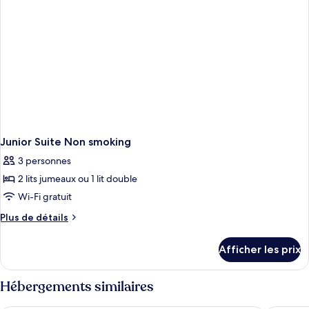
Junior Suite Non smoking
3 personnes
2 lits jumeaux ou 1 lit double
Wi-Fi gratuit
Plus
Plus de détails
de
détails
Afficher les prix
pour
Junior
Suite
Hébergements similaires
Non
smoking