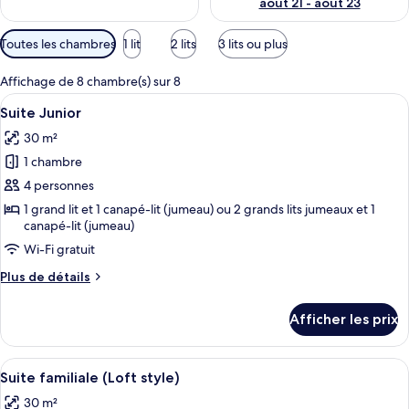
août 21 - août 23
Filtres
Toutes les chambres
1 lit
2 lits
3 lits ou plus
disponibles
pour
Affichage de 8 chambre(s) sur 8
les
Afficher
Une chambre à coucher avec une tête de
3
Suite Junior
chambres
toutes
30 m²
les
1 chambre
photos
pour
4 personnes
ce
1 grand lit et 1 canapé-lit (jumeau) ou 2 grands lits jumeaux et 1
canapé-lit (jumeau)
type
de
Wi-Fi gratuit
chambre :
Plus
Plus de détails
Suite
de
détails
Junior
Afficher les prix
pour
Suite
Junior
Afficher
Une chambre à coucher avec une tête de
3
Suite familiale (Loft style)
toutes
30 m²