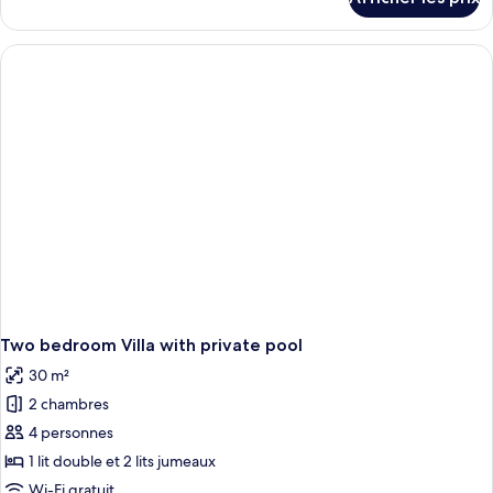
pour
Standard
Chambre
double
Standard
double
Two bedroom Villa with private pool
30 m²
2 chambres
4 personnes
1 lit double et 2 lits jumeaux
Wi-Fi gratuit