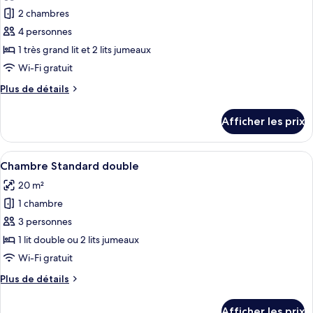
les
2 chambres
photos
pour
4 personnes
ce
1 très grand lit et 2 lits jumeaux
type
Wi-Fi gratuit
de
Plus
Plus de détails
chambre :
de
Suite
détails
Afficher les prix
pour
familiale
Suite
(Loft
familiale
Afficher
Une chambre à coucher avec une tête de
style)
3
(Loft
Chambre Standard double
toutes
style)
20 m²
les
1 chambre
photos
pour
3 personnes
ce
1 lit double ou 2 lits jumeaux
type
Wi-Fi gratuit
de
Plus
Plus de détails
chambre :
de
Chambre
détails
Afficher les prix