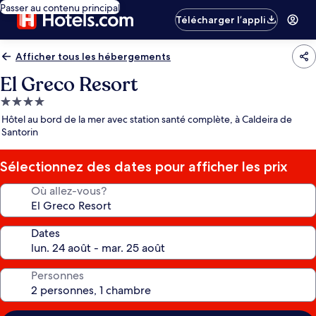
Passer au contenu principal
Télécharger l’appli
Afficher tous les hébergements
El Greco Resort
Hébergement
4.0 étoiles
Hôtel au bord de la mer avec station santé complète, à Caldeira de
Santorin
Sélectionnez des dates pour afficher les prix
Où allez-vous?
Dates
Personnes