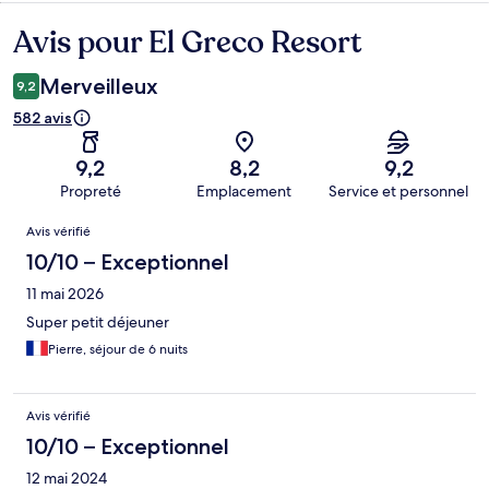
Avis pour El Greco Resort
Avis
Merveilleux
9,2
582 avis
9,2
8,2
9,2
Propreté
Emplacement
Service et personnel
Avis
Avis vérifié
10/10 – Exceptionnel
11 mai 2026
Super petit déjeuner
Pierre, séjour de 6 nuits
Avis vérifié
10/10 – Exceptionnel
12 mai 2024