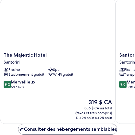
The Majestic Hotel
Santorini
The
Santorin
The Majestic Hotel
Santor
Majestic
Palace
Santorini
Santorin
Hotel
Santorin
Piscine
Spa
Piscin
Santorini
Stationnement gratuit
Wi-Fi gratuit
Transp
9.2
9.0
Merveilleux
Mer
9,2
9,0
sur
sur
597 avis
805 
10,
10,
Merveilleux,
Merveill
Le
319 $ CA
597 avis
805 avis
prix
386 $ CA au total
est
(taxes et frais compris)
de
Du 24 août au 25 août
319 $ CA
Consulter des hébergements semblables