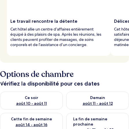
Le travail rencontre la détente
Délices
Cet hôtel allie un centre d’affaires entièrement
Cet hôte
équipé à des plaisirs de spa. Après les réunions, les
satisfai
clients peuvent profiter de massages, de soins
déjeune
corporels et de l’assistance d’un concierge.
matinée
Options de chambre
Vérifiez la disponibilité pour ces dates
Vérifier la disponibilité pour ce soir août 10 - août 11
Vérifier la disponibilité pour 
Ce soir
Demain
août 10 - août 11
août 11 - août 12
Vérifier la disponibilité pour cette fin de semaine août 14 - aoû
Vérifier la disponibilité pour 
Cette fin de semaine
La fin de semaine
prochaine
août 14 - août 16