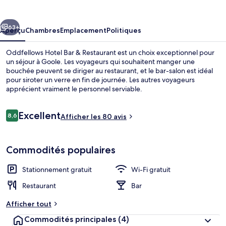
Hotel
Bar
cédent
Suivant
&
63+
Aperçu
Chambres
Emplacement
Politiques
Restaurant
Oddfellows Hotel Bar & Restaurant est un choix exceptionnel pour
un séjour à Goole. Les voyageurs qui souhaitent manger une
bouchée peuvent se diriger au restaurant, et le bar-salon est idéal
pour siroter un verre en fin de journée. Les autres voyageurs
apprécient vraiment le personnel serviable.
Avis
Excellent
8,6
Afficher les 80 avis
8,6 sur 10 –
Restaurant
Commodités populaires
Stationnement gratuit
Wi-Fi gratuit
Restaurant
Bar
Afficher tout
Commodités principales
(4)