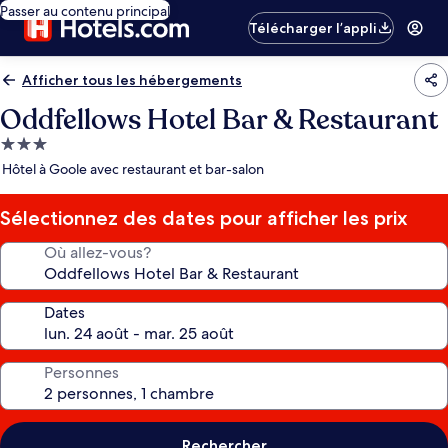
Passer au contenu principal
Télécharger l’appli
Afficher tous les hébergements
Oddfellows Hotel Bar & Restaurant
Hébergement
3.0 étoiles
Hôtel à Goole avec restaurant et bar-salon
Sélectionnez des dates pour afficher les prix
Où allez-vous?
Dates
Personnes
Rechercher