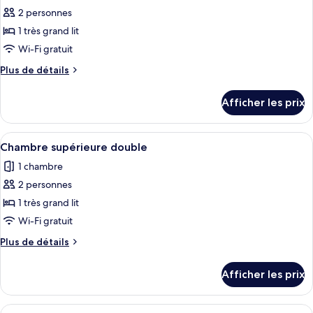
photos
2 personnes
pour
1 très grand lit
ce
type
Wi-Fi gratuit
de
Plus
Plus de détails
chambre :
de
détails
Chambre
Afficher les prix
pour
Deluxe
Chambre
double,
Deluxe
Afficher
Une chambre d’hôtel avec un grand lit, 
17
5
double,
Chambre supérieure double
toutes
5
chambres,
1 chambre
chambres,
les
vue
vue
2 personnes
photos
sur
sur
pour
1 très grand lit
la
la
ce
cour
Wi-Fi gratuit
cour
intérieure
type
intérieure
Plus
Plus de détails
de
de
chambre :
détails
Afficher les prix
pour
Chambre
Chambre
supérieure
supérieure
Afficher
Un lit bien fait, avec des draps blancs, 