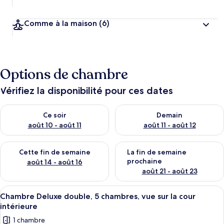
Comme à la maison
(6)
Options de chambre
Vérifiez la disponibilité pour ces dates
Vérifier la disponibilité pour ce soir août 10 - août 11
Vérifier la disponibilité pour 
Ce soir
Demain
août 10 - août 11
août 11 - août 12
Vérifier la disponibilité pour cette fin de semaine août 14 - aoû
Vérifier la disponibilité pour 
Cette fin de semaine
La fin de semaine
prochaine
août 14 - août 16
août 21 - août 23
Afficher
Une chambre d’hôtel avec un grand lit, 
24
Chambre Deluxe double, 5 chambres, vue sur la cour
toutes
intérieure
les
1 chambre