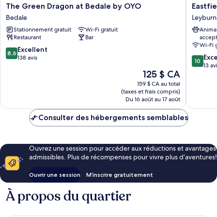
The
Eastfiel
The Green Dragon at Bedale by OYO
Eastfi
Green
Lodge
Bedale
Leyburn
Dragon
Leyburn
Stationnement gratuit
Wi-Fi gratuit
Anima
at
Restaurant
Bar
accep
Bedale
Wi-Fi 
by
8.6
Excellent
8,6
10.0
OYO
Exc
sur
138 avis
10
sur
Bedale
13 av
10,
Le
125 $ CA
10,
Excellent,
prix
Exceptio
138 avis
159 $ CA au total
est
13 avis
(taxes et frais compris)
de
Du 16 août au 17 août
125 $ CA
Consulter des hébergements semblables
Ouvrez une session pour accéder aux réductions et avantages
admissibles. Plus de récompenses pour vivre plus d’aventures!
Ouvrir une session
M’inscrire gratuitement
À propos du quartier