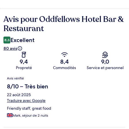
Avis pour Oddfellows Hotel Bar &
Avis
Restaurant
Excellent
8,6
80 avis
9,4
8,4
9,0
Propreté
Commodités
Service et personnel
Avis
Avis vérifié
8/10 – Très bien
22 août 2025
Traduire avec Google
Friendly staff, great food
Mark, séjour de 2 nuits