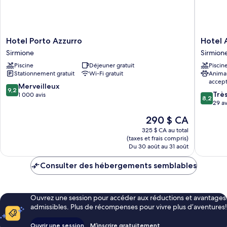
Hotel
Hotel
Hotel Porto Azzurro
Hotel 
Porto
Arena
Sirmione
Sirmion
Azzurro
Sirmion
Piscine
Déjeuner gratuit
Piscin
Sirmione
Stationnement gratuit
Wi-Fi gratuit
Anima
accep
9.2
Merveilleux
9,2
8.2
Trè
sur
1 000 avis
8,2
sur
29 av
10,
10,
Merveilleux,
Le
290 $ CA
Très
1 000 avis
prix
bien,
325 $ CA au total
est
(taxes et frais compris)
29 avis
de
Du 30 août au 31 août
290 $ CA
Consulter des hébergements semblables
Ouvrez une session pour accéder aux réductions et avantages
admissibles. Plus de récompenses pour vivre plus d’aventures!
Ouvrir une session
M’inscrire gratuitement