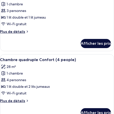
1 chambre
photos
pour
3 personnes
ce
1 lit double et 1 lit jumeau
type
Wi-Fi gratuit
de
Plus
Plus de détails
chambre :
de
Chambre
détails
Afficher les prix
pour
triple
Chambre
Confort
triple
Afficher
Une chambre à coucher moderne avec un
(3
8
Confort
Chambre quadruple Confort (4 people)
toutes
people)
(3
28 m²
people)
les
1 chambre
photos
pour
4 personnes
ce
1 lit double et 2 lits jumeaux
type
Wi-Fi gratuit
de
Plus
Plus de détails
chambre :
de
Chambre
détails
Afficher les prix