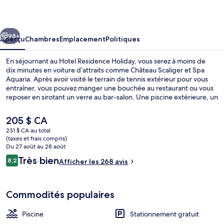
Residence
Holiday
cédent
Suivant
98+
Aperçu
Chambres
Emplacement
Politiques
En séjournant au Hotel Residence Holiday, vous serez à moins de
dix minutes en voiture d’attraits comme Château Scaliger et Spa
Aquaria. Après avoir visité le terrain de tennis extérieur pour vous
entraîner, vous pouvez manger une bouchée au restaurant ou vous
reposer en sirotant un verre au bar-salon. Une piscine extérieure, un
bar sur la plage et piscine extérieure en saison comptent parmi les
autres points saillants. Les autres voyageurs apprécient vraiment le
Le
205 $ CA
personnel serviable.
prix
231 $ CA au total
actuel
(taxes et frais compris)
Salle de réception
est
Du 27 août au 28 août
de 205 $ CA
Avis
Très bien
8,2
Afficher les 268 avis
8,2 sur 10 –
Commodités populaires
Piscine
Stationnement gratuit