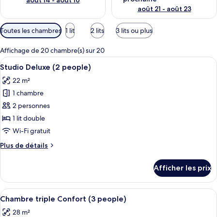
août 14 - août 16
août 21 - août 23
Filtres
Toutes les chambres
1 lit
2 lits
3 lits ou plus
disponibles
pour
Affichage de 20 chambre(s) sur 20
les
Afficher
Une chambre d’hôtel avec un lit, une t
5
Studio Deluxe (2 people)
chambres
toutes
22 m²
les
1 chambre
photos
pour
2 personnes
ce
1 lit double
type
Wi-Fi gratuit
de
Plus
Plus de détails
chambre :
de
Studio
détails
Afficher les prix
pour
Deluxe
Studio
(2
Deluxe
Afficher
Une chambre moderne avec deux lits, 
people)
11
(2
Chambre triple Confort (3 people)
toutes
people)
28 m²
les