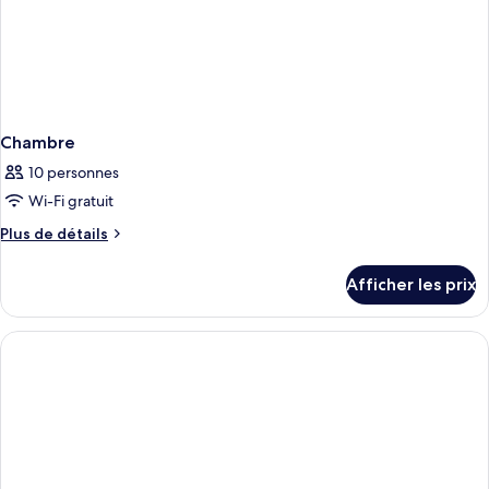
Chambre
10 personnes
Wi-Fi gratuit
Plus
Plus de détails
de
détails
Afficher les prix
pour
Chambre