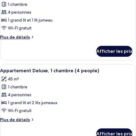
1 chambre
photos
pour
4 personnes
ce
1 grand lit et 1 lit jumeau
type
Wi-Fi gratuit
de
Plus
Plus de détails
chambre :
de
Studio
détails
Afficher les prix
pour
Deluxe
Studio
(4
Deluxe
Afficher
Une chambre d’hôtel avec deux lits, un
people)
10
(4
Appartement Deluxe, 1 chambre (4 people)
toutes
people)
45 m²
les
1 chambre
photos
pour
4 personnes
ce
1 grand lit et 2 lits jumeaux
type
Wi-Fi gratuit
de
Plus
Plus de détails
chambre :
de
Appartement
détails
Afficher les prix
pour