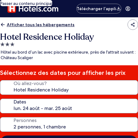
Passer au contenu principal
Télécharger l’appli
Afficher tous les hébergements
Hotel Residence Holiday
Hébergement
3.0 étoiles
Hôtel au bord d’un lac avec piscine extérieure, près de l'attrait suivant :
Château Scaliger
Sélectionnez des dates pour afficher les prix
Où allez-vous?
Dates
Personnes