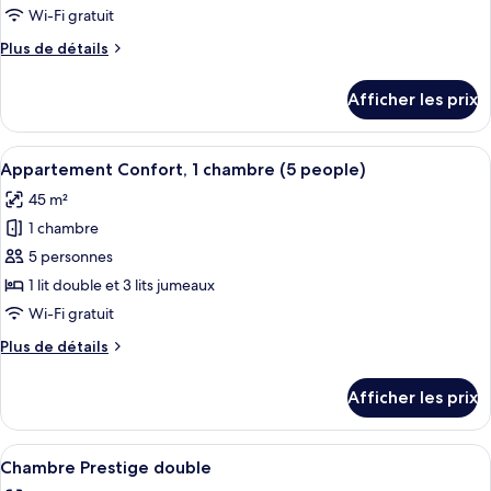
type
Wi-Fi gratuit
de
Plus
Plus de détails
chambre :
de
Appartement
détails
Afficher les prix
pour
Confort,
Appartement
1
Confort,
Afficher
Une chambre moderne avec deux lits, 
chambre
14
1
Appartement Confort, 1 chambre (5 people)
toutes
(4
chambre
45 m²
(4
les
people)
people)
1 chambre
photos
pour
5 personnes
ce
1 lit double et 3 lits jumeaux
type
Wi-Fi gratuit
de
Plus
Plus de détails
chambre :
de
Appartement
détails
Afficher les prix
pour
Confort,
Appartement
1
Confort,
Afficher
Une chambre à coucher moderne avec un
chambre
28
1
Chambre Prestige double
toutes
(5
chambre