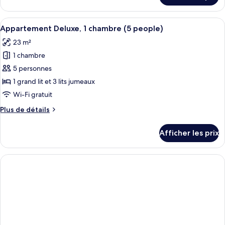
Deluxe,
Appartement
1
Deluxe,
Afficher
Une chambre d’hôtel avec un lit, un bu
chambre
11
1
Appartement Deluxe, 1 chambre (5 people)
toutes
(4
chambre
23 m²
(4
les
people)
people)
1 chambre
photos
pour
5 personnes
ce
1 grand lit et 3 lits jumeaux
type
Wi-Fi gratuit
de
Plus
Plus de détails
chambre :
de
Appartement
détails
Afficher les prix
pour
Deluxe,
Appartement
1
Deluxe,
chambre
1
(5
chambre
(5
people)
people)