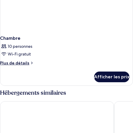
Chambre
10 personnes
Wi-Fi gratuit
Plus
Plus de détails
de
détails
Afficher les prix
pour
Chambre
Hébergements similaires
Hotel Porto Azzurro
Hotel Ar