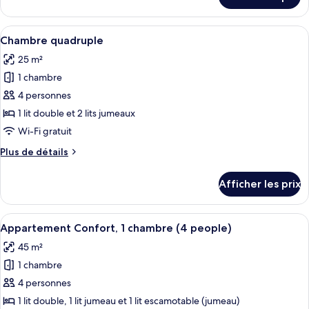
pour
quadruple
Chambre
Confort
quadruple
Afficher
Une chambre d’hôtel avec un lit, un bu
(4
11
Confort
Chambre quadruple
toutes
people)
(4
25 m²
people)
les
1 chambre
photos
pour
4 personnes
ce
1 lit double et 2 lits jumeaux
type
Wi-Fi gratuit
de
Plus
Plus de détails
chambre :
de
Chambre
détails
Afficher les prix
pour
quadruple
Chambre
quadruple
Afficher
Une chambre d’hôtel comprenant un lit,
14
Appartement Confort, 1 chambre (4 people)
toutes
45 m²
les
1 chambre
photos
pour
4 personnes
ce
1 lit double, 1 lit jumeau et 1 lit escamotable (jumeau)