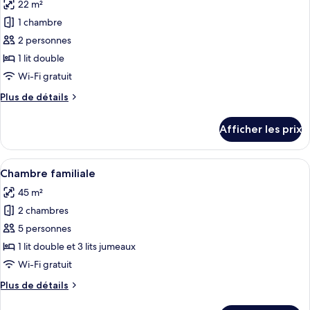
22 m²
(5
les
people)
people)
1 chambre
photos
pour
2 personnes
ce
1 lit double
type
Wi-Fi gratuit
de
Plus
Plus de détails
chambre :
de
Chambre
détails
Afficher les prix
pour
Prestige
Chambre
double
Prestige
Afficher
Une chambre moderne avec deux lits, 
11
double
Chambre familiale
toutes
45 m²
les
2 chambres
photos
pour
5 personnes
ce
1 lit double et 3 lits jumeaux
type
Wi-Fi gratuit
de
Plus
Plus de détails
chambre :
de
Chambre
détails