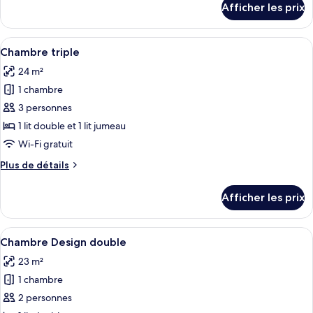
Afficher les prix
pour
familiale
Chambre
familiale
Afficher
Une chambre moderne comprenant un li
23
Chambre triple
toutes
24 m²
les
1 chambre
photos
pour
3 personnes
ce
1 lit double et 1 lit jumeau
type
Wi-Fi gratuit
de
Plus
Plus de détails
chambre :
de
Chambre
détails
Afficher les prix
pour
triple
Chambre
triple
Afficher
Une chambre d’hôtel avec un lit, une t
13
Chambre Design double
toutes
23 m²
les
1 chambre
photos
pour
2 personnes