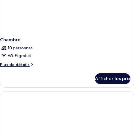
Chambre
10 personnes
Wi-Fi gratuit
Plus
Plus de détails
de
détails
Afficher les prix
pour
Chambre