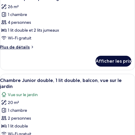
toutes
26 m²
les
1 chambre
photos
pour
4 personnes
ce
1 lit double et 2 lits jumeaux
type
Wi-Fi gratuit
de
Plus
Plus de détails
chambre :
de
Chambre
détails
Afficher les prix
pour
quadruple
Chambre
Design
quadruple
Afficher
Une chambre à coucher avec un lit, un
7
Design
Chambre Junior double, 1 lit double, balcon, vue sur le
toutes
jardin
les
Vue sur le jardin
photos
20 m²
pour
1 chambre
ce
type
2 personnes
de
1 lit double
chambre :
Wi-Fi gratuit