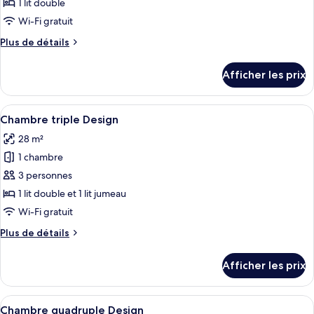
ce
1 lit double
type
Wi-Fi gratuit
de
Plus
Plus de détails
chambre :
de
Chambre
détails
Afficher les prix
pour
Design
Chambre
double
Design
Afficher
Une chambre d’hôtel avec deux lits, un
14
double
Chambre triple Design
toutes
28 m²
les
1 chambre
photos
pour
3 personnes
ce
1 lit double et 1 lit jumeau
type
Wi-Fi gratuit
de
Plus
Plus de détails
chambre :
de
Chambre
détails
Afficher les prix
pour
triple
Chambre
Design
triple
Afficher
Une chambre d’hôtel avec deux lits, un
12
Design
Chambre quadruple Design